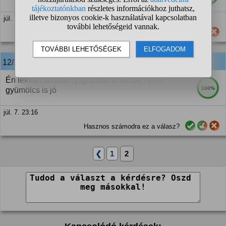
júl. 7. 08:31
Hasznos számodra ez a válasz?
12/12
anonim
válasza:
Én lekvárt szoktam joghurtba tenni, de nyers
100%
gyümölcs is jó
júl. 7. 23:16
Hasznos számodra ez a válasz?
❮
1
2