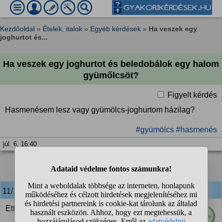
Kezdőoldal
»
Ételek, italok
»
Egyéb kérdések
»
Ha veszek egy
joghurtot és...
Ha veszek egy joghurtot és beledobálok egy halom
gyümőlcsöt?
Figyelt kérdés
Hasmenésem lesz vagy gyümölcs-joghurtom házilag?
#gyümölcs
#hasmenés
júl. 6. 16:40
❮
1
2
11/12
anonim
válasza:
Ettől nem lesz hasmenésed.nyugi
100%