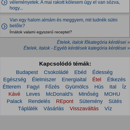
véleményetek. A mai rakott kölesem úgy el van sózva,
hogy...
Van egy halom almám és meggyem, mit tudnék sütni
belőle?
Írnátok valami egyszerű receptet?
Ételek, italok főkategória kérdései »
Ételek, italok - Egyéb kérdések kategória kérdései »
Kapcsolódó témák:
Budapest
Csokoládé
Ebéd
Édesség
Egészség
Élelmiszer
Energiaital
Étel
Étkezés
Étterem
Fagyi
Főzés
Gyümölcs
Hús
Ital
Íz
Kávé
Leves
McDonald's
Minőség
MOHU
Palack
Rendelés
REpont
Sütemény
Sütés
Táplálék
Vásárlás
Visszaváltás
Víz