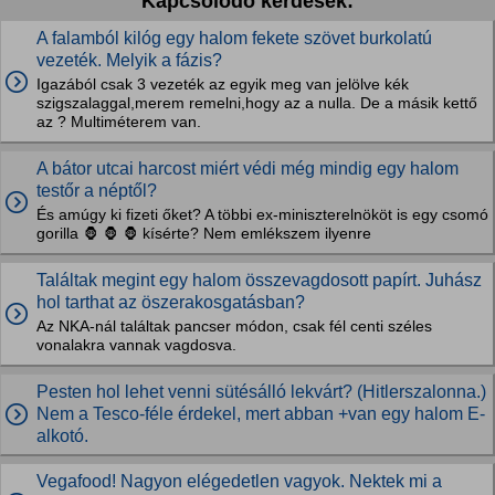
Kapcsolódó kérdések:
A falamból kilóg egy halom fekete szövet burkolatú
vezeték. Melyik a fázis?
Igazából csak 3 vezeték az egyik meg van jelölve kék
szigszalaggal,merem remelni,hogy az a nulla. De a másik kettő
az ? Multiméterem van.
A bátor utcai harcost miért védi még mindig egy halom
testőr a néptől?
És amúgy ki fizeti őket? A többi ex-miniszterelnököt is egy csomó
gorilla 🦍 🦍 🦍 kísérte? Nem emlékszem ilyenre
Találtak megint egy halom összevagdosott papírt. Juhász
hol tarthat az öszerakosgatásban?
Az NKA-nál találtak pancser módon, csak fél centi széles
vonalakra vannak vagdosva.
Pesten hol lehet venni sütésálló lekvárt? (Hitlerszalonna.)
Nem a Tesco-féle érdekel, mert abban +van egy halom E-
alkotó.
Vegafood! Nagyon elégedetlen vagyok. Nektek mi a