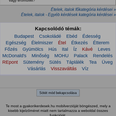
Vagy erőművet?
Ételek, italok főkategória kérdései »
Ételek, italok - Egyéb kérdések kategória kérdései »
Kapcsolódó témák:
Budapest
Csokoládé
Ebéd
Édesség
Egészség
Élelmiszer
Étel
Étkezés
Étterem
Főzés
Gyümölcs
Hús
Ital
Íz
Kávé
Leves
McDonald's
Minőség
MOHU
Palack
Rendelés
REpont
Sütemény
Sütés
Táplálék
Tea
Üveg
Vásárlás
Visszaváltás
Víz
Sötét mód bekapcsolása
Te most a gyakorikerdesek.hu mobilverzióját böngészed, mely a
kisebb kijelzőméret miatt nem tartalmazza a weboldal összes
funkcióját.