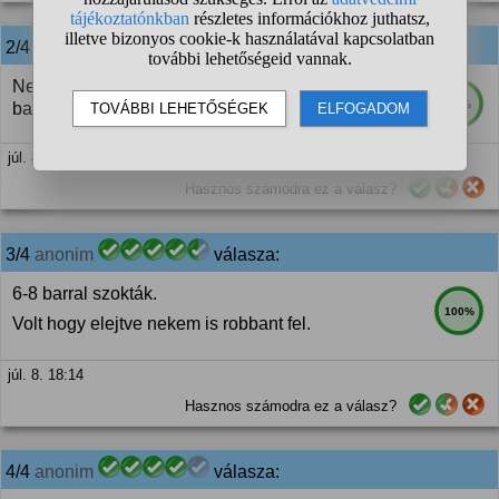
2/4
anonim
válasza:
Nem, még mindig nem számít munkahelyi
85%
balesetnek.
júl. 8. 18:10
Hasznos számodra ez a válasz?
3/4
anonim
válasza:
6-8 barral szokták.
100%
Volt hogy elejtve nekem is robbant fel.
júl. 8. 18:14
Hasznos számodra ez a válasz?
4/4
anonim
válasza: