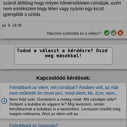
számít állítólag hogy milyen hőmérsékleten csinálják, ezért
nem emlékszem hogy télen vagy nyáron egy kicsit
gyengébb a szóda
júl. 9. 19:29
Hasznos számodra ez a válasz?
Kapcsolódó kérdések:
Felrobbant az elem, mit csináljak? Amiben volt, az már
nem működik és mivel pici, rövid elem, kb. 2cm, nem...
Nem folyt szét. Gondolom a meleg miatt. Mit csináljak vele?
Dobjam a kukába és vigyem le? Míg leviszem, simán
felrobbanhat a kukában is a kezemben. Leviszem mielőtt még
megint robbanna. Ahol az elem volt az...
Felrobbant az öngyujto?