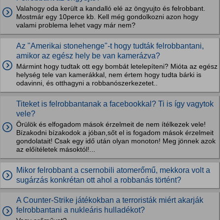
Valahogy oda került a kandalló elé az öngyujto és felrobbant.
Mostmár egy 10perce kb. Kell még gondolkozni azon hogy
valami problema lehet vagy már nem?
Az "Amerikai stonehenge"-t hogy tudták felrobbantani,
amikor az egész hely be van kamerázva?
Mármint hogy tudtak ott egy bombát letelepíteni? Mióta az egész
helység tele van kamerákkal, nem értem hogy tudta bárki is
odavinni, és otthagyni a robbanószerkezetet..
Titeket is felrobbantanak a facebookkal? Ti is így vagytok
vele?
Örülök és elfogadom mások érzelmeit de nem ítélkezek vele!
Bízakodni bízakodok a jóban,sőt el is fogadom mások érzelmeit
gondolatait! Csak egy idő után olyan monoton! Meg jönnek azok
az előítéletek másoktól!...
Mikor felrobbant a csernobili atomerőmű, mekkora volt a
sugárzás konkrétan ott ahol a robbanás történt?
A Counter-Strike játékokban a terroristák miért akarják
felrobbantani a nukleáris hulladékot?