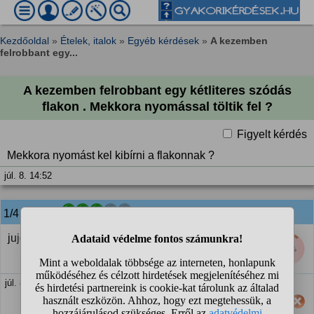
Kezdőoldal
»
Ételek, italok
»
Egyéb kérdések
»
A kezemben
felrobbant egy...
A kezemben felrobbant egy kétliteres szódás
flakon . Mekkora nyomással töltik fel ?
Figyelt kérdés
Mekkora nyomást kel kibírni a flakonnak ?
júl. 8. 14:52
1/4
anonim
válasza:
jujdevices
10%
júl. 8. 15:01
Hasznos számodra ez a válasz?