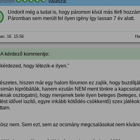
anonim
válasza:
Undorít még a tudat is, hogy páromon kívül más férfi hozzám
%
Páromban sem merült fel ilyen igény így lassan 7 év alatt.
jan. 16. 15:56
Ha
 A kérdező kommentje:
érdezed, hogy létezik-e ilyen."
észetes, hiszen már egy halom fórumon ez zajlik, hogy buzdítjá
 simán kipróbálták, hanem ezután NEM ment tönkre a kapcsolatu
knak osztogatni), hogy menjenek bele ilyen beteges (beteges, m
dést idővel lazító, egyre inkább kötődés-csökkentő) szex játéko
ttam.
kösz nem. Sem ezt, sem az ocsmány megcsalásokat nem kíván