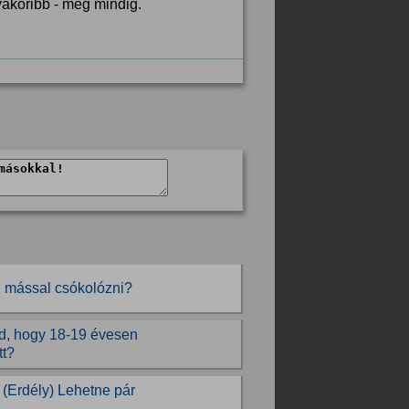
yakoribb - még mindig.
ül mással csókolózni?
őd, hogy 18-19 évesen
tt?
 (Erdély) Lehetne pár