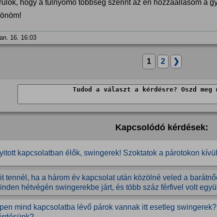
rülök, hogy a túlnyomó többség szerint az én hozzáállásom a g
önöm!
jan. 16. 16:03
1
2
❯
Kapcsolódó kérdések:
yitott kapcsolatban élők, swingerek! Szoktatok a párotokon kív
it tennél, ha a három év kapcsolat után közölné veled a barátn
inden hétvégén swingerekbe járt, és több száz férfivel volt együ
pen mind kapcsolatba lévő párok vannak itt esetleg swingerek?
érdésünk?