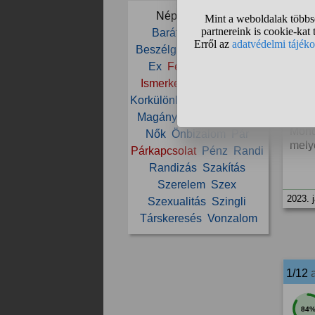
megc
Népszerű témák:
Barátnő
Barátság
De n
Beszélgetés
Csaj
Csók
egyik
Ex
Férfi
Házasság
Ismerkedés
Kapcsolat
<>
Korkülönbség
Külső
Lány
Magány
Megcsalás
Nő
Mond
Nők
Önbizalom
Pár
mely
Párkapcsolat
Pénz
Randi
Randizás
Szakítás
Szerelem
Szex
2023. 
Szexualitás
Szingli
Társkeresés
Vonzalom
1/12
84