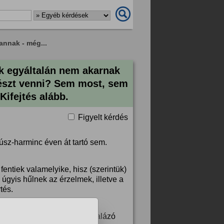
annak - még...
ik egyáltalán nem akarnak
észt venni? Sem most, sem
Kifejtés alább.
Figyelt kérdés
úsz-harminc éven át tartó sem.
fentiek valamelyike, hisz (szerintük)
gyis hűlnek az érzelmek, illetve a
tés.
épes feldolgozni.
 érzelmeit és lényét porig alázó