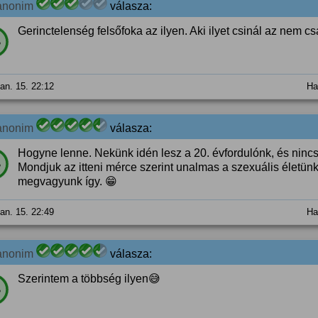
anonim
válasza:
Gerinctelenség felsőfoka az ilyen. Aki ilyet csinál az nem cs
%
jan. 15. 22:12
Ha
anonim
válasza:
Hogyne lenne. Nekünk idén lesz a 20. évfordulónk, és ninc
%
Mondjuk az itteni mérce szerint unalmas a szexuális életün
megvagyunk így. 😁
jan. 15. 22:49
Ha
anonim
válasza:
Szerintem a többség ilyen😅
%