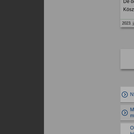
De ö
Kösz
2023. 
N
M
m
O
k