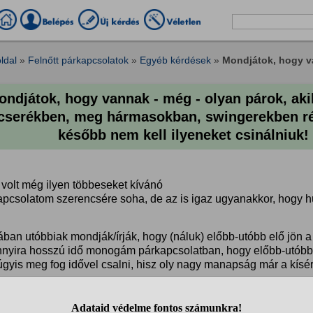
ldal
»
Felnőtt párkapcsolatok
»
Egyéb kérdések
»
Mondjátok, hogy v
ondjátok, hogy vannak - még - olyan párok, ak
cserékben, meg hármasokban, swingerekben r
később nem kell ilyeneket csinálniuk! 
volt még ilyen többeseket kívánó
apcsolatom szerencsére soha, de az is igaz ugyanakkor, hogy h
ában utóbbiak mondják/írják, hogy (náluk) előbb-utóbb elő jön a 
nnyira hosszú idő monogám párkapcsolatban, hogy előbb-utóbb ú
gyis meg fog idővel csalni, hisz oly nagy manapság már a kísér
re válogatja, hogy ezt a megcsalást ki hogyan kezeli, hogyan k
esezők írják/mondják, hogy ők ezzel "előre menekülnek" a másik