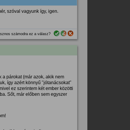
ér, szóval vagyunk így, igen.
sznos számodra ez a válasz?
k a párokat (már azok, akik nem
k, így azért könnyű "jótanácsokat"
ivel ez szerintem két ember közötti
kba. Sőt, már előben sem egyszer
om!