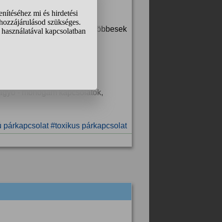
 (vagy a fentiek, vagyis a többesek
vágyó - monogám kapcsolatok,
 párkapcsolat
#toxikus párkapcsolat