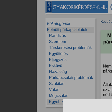
Kezdőo
Főkategóriák
Felnőtt párkapcsolatok
M
Randizás
pár
Szerelem
Társkeresési problémák
Együttélés
Eljegyzés
Esküvő
Nem 
párk
Házasság
Párkapcsolati problémák
Szakítás
Által
Válás
ez a
nőd ú
Megcsalás
Embe
Egyéb kérdések
Több