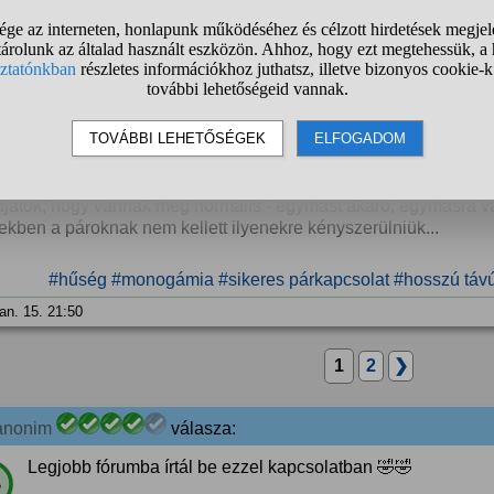
salás elől.
ekem ez a hátam közepére sem hiányzik, hogy ilyet tegyen velem
ét) akarja majd idővel a jövendőbeli párom!
játok, hogy vannak még normális - egymást akaró, egymásra 
ekben a pároknak nem kellett ilyenekre kényszerülniük...
#hűség
#monogámia
#sikeres párkapcsolat
#hosszú távú
jan. 15. 21:50
1
2
❯
anonim
válasza:
Legjobb fórumba írtál be ezzel kapcsolatban 🤣🤣
%