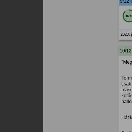
9/12
87
2023. 
10/12
"Megk
Term
csak
máso
kötő
hallo
Hát 