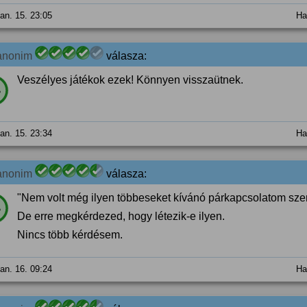
jan. 15. 23:05
Ha
anonim
válasza:
Veszélyes játékok ezek! Könnyen visszaütnek.
%
jan. 15. 23:34
Ha
anonim
válasza:
"Nem volt még ilyen többeseket kívánó párkapcsolatom sze
%
De erre megkérdezed, hogy létezik-e ilyen.
Nincs több kérdésem.
jan. 16. 09:24
Ha