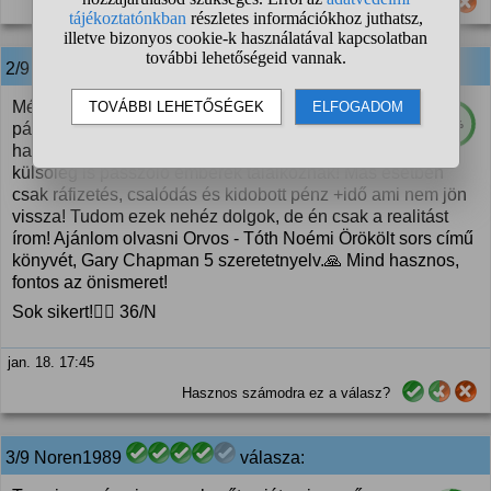
Hasznos számodra ez a válasz?
2/9
anonim
válasza:
Mérlegelni kell! Mi éri meg neked, mik a tervek? A
53%
párkapcsolat házasság akkor működik, ha két
hasonló gondolkodású, anyagilag egy szinten lévő
külsőleg is passzoló emberek találkoznak! Más esetben
csak ráfizetés, csalódás és kidobott pénz +idő ami nem jön
vissza! Tudom ezek nehéz dolgok, de én csak a realitást
írom! Ajánlom olvasni Orvos - Tóth Noémi Örökölt sors című
könyvét, Gary Chapman 5 szeretetnyelv.🙏 Mind hasznos,
fontos az önismeret!
Sok sikert!🙋‍♀️ 36/N
jan. 18. 17:45
Hasznos számodra ez a válasz?
3/9 Noren1989
válasza: