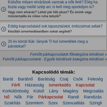
Külsőre milyen elvárások vannak a nők felé? Elég ha
tiszta vagy mellé szép arc is kell meg sportoljon is?
Vagy nem elvárás? Lehet pár kiló plusz? És smink vagy
műszempilla és nőies ruha tetszik?
Eddig kapcsolataid sok tapasztalatot, önbizalmat adtak?
Későbbi ismerkedéseidben sokat segített?
20 év körüli fiúk- lányok Ti hol ismertétek meg a
párotokat?
Felnőtt párkapcsolatok főkategória kérdései »
Felnőtt párkapcsolatok - Egyéb kérdések kategória kérdései »
Kapcsolódó témák:
Barát
Barátnő
Barátság
Csaj
Csók
Feleség
Férfi
Házasság
Ismerkedés
Kapcsolat
Korkülönbség
Külső
Lány
Magány
Megcsalás
Nő
Nők
Pár
Párkapcsolat
Randi
Randizás
Szakítás
Szerelem
Szex
Szexualitás
Szingli