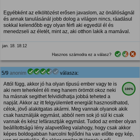
Egyébként az elköltözést erősen javaslom, az önállóságnál
és annak tanulásánál jobb dolog a világon nincs, ráadásul
sokkal kelendőbb egy olyan férfi aki egyedül él és
menedzseli az életét, mint az, aki otthon lakik a mamával.
jan. 18. 18:12
Hasznos számodra ez a válasz?
5/9
anonim
válasza:
Attól függ, akkor jó ha olyan típusú ember vagy te is
100%
aki nem teherként éli meg hanem örömöt okoz neki
ha másnak segithet felvididhatja jobbá teheted a
napját. Akkor az itt felgyülemlett energiát hasznosithatod,
célok, jövő alakitgatas akármi. Meg vannak olyanok akik
csak használják egymást, abból nem sok jó sül ki csak
vannak és kész lefárasztják egymást. Tudod az ember olyan
beállítottságú lény alapvetőleg valahogy, hogy csak akkor
képes boldogabban harcolni fejlődni ha van előtte egy kép,