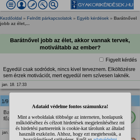
Kezdőoldal
»
Felnőtt párkapcsolatok
»
Egyéb kérdések
»
Barátnővel
jobb az élet,...
Barátnővel jobb az élet, akkor vannak tervek,
motiváltabb az ember?
Figyelt kérdés
Egyedül csak sodródok, nincs kivel terveznem. Elköltözésre
sem érzek motivációt, mert egyedül nem szívesen laknék.
jan. 18. 17:33
1/9
anonim
válasza:
Barátnővel sok dolog jobb. Például az egyszerű
84%
főzés is, mert van kinek kedveskedni.
jan. 18. 17:35