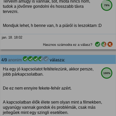
Terveim amúgy is vannak, sőt, mióta nincs nőm,
79%
tudok a jövőmre gondolni és hosszabb távra
tervezni.
Mondjuk lehet, h benne van, h a piáról is leszoktam :D
jan. 18. 18:02
Hasznos számodra ez a válasz?
4/9
anonim
válasza:
Ha egy jó kapcsolatot feltételezünk, akkor persze,
100%
jobb párkapcsolatban.
De ez nem ennyire fekete-fehér azért.
A kapcsolatban élők élete sem olyan mint a filmekben,
ugyanúgy vannak gondok és problémák, csak más
jellegűek mint egy szingli esetében.