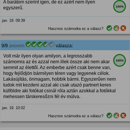
A barátom szerint igen, de ez azért nem ilyen
100%
egyszerű.
jan. 19. 09:39
Hasznos számodra ez a válasz?
9/9
anonim
válasza:
Volt már ilyen olyan amilyon, a legrosszabb
100%
számomra az és azzal nem illek össze aki nem akar
semmit az élettől. Az emberbe azért csak benne van,
hogy fejlődjön bármilyen téren vagy legyenek célok.
Lakásújítás, önmagam, hobbik bármi. Egyszerűen nem
tudok mit kezdeni azzal aki csak utazó partnert keres
külföldre aki fotókat csinál róla aztán azokkal a fotókkal
mehessen társkeresőzni fél év múlva.
jan. 19. 10:02
Hasznos számodra ez a válasz?