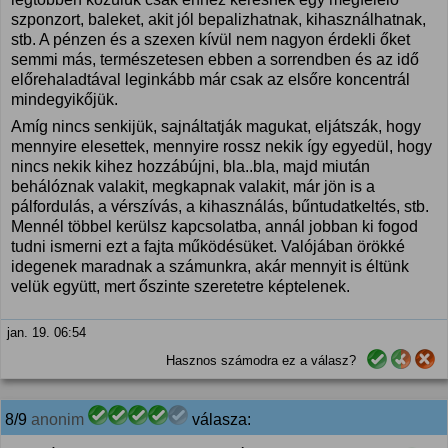
szponzort, baleket, akit jól bepalizhatnak, kihasználhatnak,
stb. A pénzen és a szexen kívül nem nagyon érdekli őket
semmi más, természetesen ebben a sorrendben és az idő
előrehaladtával leginkább már csak az elsőre koncentrál
mindegyikőjük.
Amíg nincs senkijük, sajnáltatják magukat, eljátszák, hogy
mennyire elesettek, mennyire rossz nekik így egyedül, hogy
nincs nekik kihez hozzábújni, bla..bla, majd miután
behálóznak valakit, megkapnak valakit, már jön is a
pálfordulás, a vérszívás, a kihasználás, bűntudatkeltés, stb.
Mennél többel kerülsz kapcsolatba, annál jobban ki fogod
tudni ismerni ezt a fajta működésüket. Valójában örökké
idegenek maradnak a számunkra, akár mennyit is éltünk
velük együtt, mert őszinte szeretetre képtelenek.
jan. 19. 06:54
Hasznos számodra ez a válasz?
8/9
anonim
válasza: