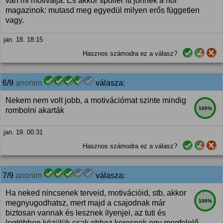
van mi motiválja. És akkor spoiler itt jönnek a női
magazinok: mutasd meg egyedül milyen erős független
vagy.
jan. 18. 18:15
Hasznos számodra ez a válasz?
6/9
anonim
válasza:
Nekem nem volt jobb, a motivációmat szinte mindig
100%
rombolni akarták
jan. 19. 00:31
Hasznos számodra ez a válasz?
7/9
anonim
válasza:
Ha neked nincsenek terveid, motivációid, stb, akkor
100%
megnyugodhatsz, mert majd a csajodnak már
biztosan vannak és lesznek ilyenjei, az tuti és
legtöbben közülük csak ehhez keresnek egy megfelelő