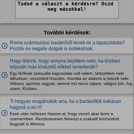
További kérdések:
Roma származású barátnőről kinek mi a tapasztalata?
Pozitív és negatív dolgok is érdekelnek.
Hogy létezik, hogy annyira bejöttem neki, ha közben
teljesdn más kinézetű nőkkel ismerkedik?
Egy férfinak szexuális kapcsolata volt velem, tetszettem neki
láthatóan, vonzódott hozzám, mondta az alakom is tetszik neki.
Vékony, sportos vagyok, semmi mű nincs rajtam, világos bőr, haj,
szem. Közben...
Ti hogyan reagálnátok arra, ha a barátnőtök kakásan
hagyná a wc-t?
Ezek után nehezen hiszem el, hogy vonzó akar lenni a
szememben. Rendszeresen felveszi a szakadt kiszívódott
bugyiait is itthonra.