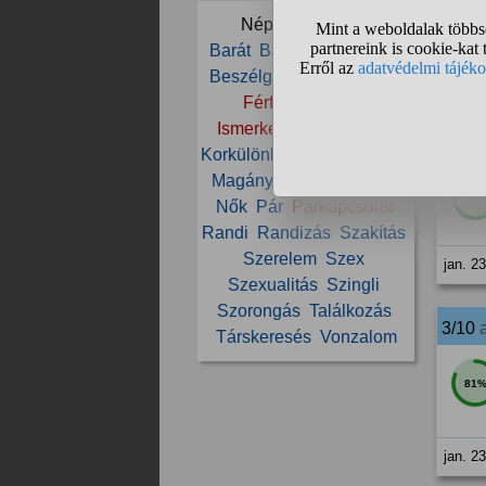
100
Népszerű témák:
Barát
Barátnő
Barátság
Beszélgetés
Csaj
Csók
jan. 2
Férfi
Házasság
Ismerkedés
Kapcsolat
2/10
Korkülönbség
Külső
Lány
Magány
Megcsalás
Nő
100
Nők
Pár
Párkapcsolat
Randi
Randizás
Szakítás
Szerelem
Szex
jan. 2
Szexualitás
Szingli
Szorongás
Találkozás
3/10
Társkeresés
Vonzalom
81
jan. 2