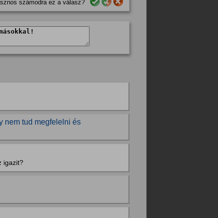
sznos számodra ez a válasz?
gy nem tud megfelelni és
 igazit?