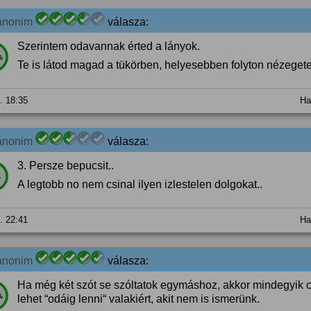
anonim
válasza:
Szerintem odavannak érted a lányok.
%
Te is látod magad a tükörben, helyesebben folyton nézeget
3. 18:35
Ha
anonim
válasza:
3. Persze bepucsit..
%
A legtobb no nem csinal ilyen izlestelen dolgokat..
5. 22:41
Ha
anonim
válasza:
Ha még két szót se szóltatok egymáshoz, akkor mindegyik 
%
lehet “odáig lenni“ valakiért, akit nem is ismerünk.