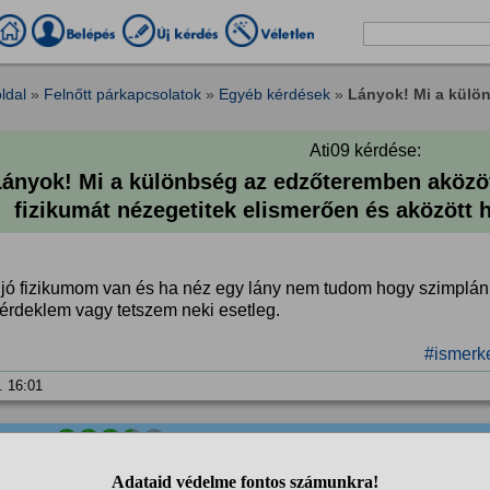
ldal
»
Felnőtt párkapcsolatok
»
Egyéb kérdések
»
Lányok! Mi a külön
Ati09 kérdése:
Lányok! Mi a különbség az edzőteremben aközöt
fizikumát nézegetitek elismerően és aközött 
 jó fizikumom van és ha néz egy lány nem tudom hogy szimplán 
érdeklem vagy tetszem neki esetleg.
#ismerk
. 16:01
anonim
válasza:
Zavarba jövők ahogy rám néz és elnézek hirtelen.