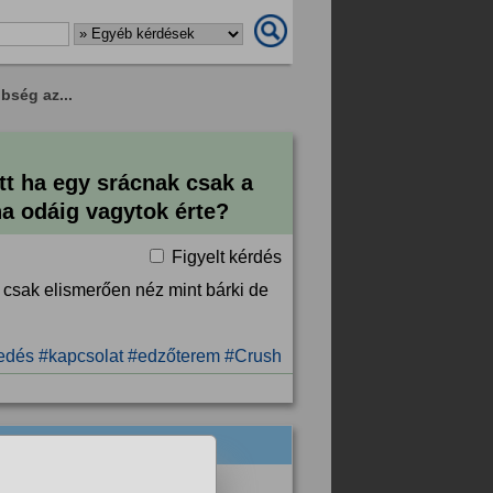
bség az...
t ha egy srácnak csak a
ha odáig vagytok érte?
Figyelt kérdés
csak elismerően néz mint bárki de
edés
#kapcsolat
#edzőterem
#Crush