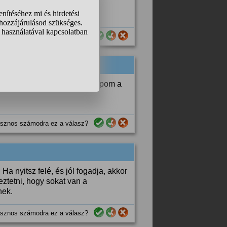
sznos számodra ez a válasz?
egnézem a férfiakat de elkapom a
sznos számodra ez a válasz?
a nyitsz felé, és jól fogadja, akkor
eztetni, hogy sokat van a
nek.
sznos számodra ez a válasz?