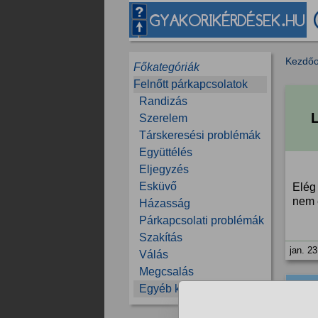
Kezdőo
Főkategóriák
Felnőtt párkapcsolatok
Randizás
Szerelem
Társkeresési problémák
Együttélés
Eljegyzés
Esküvő
Elég
nem 
Házasság
Párkapcsolati problémák
Szakítás
jan. 23
Válás
Megcsalás
Egyéb kérdések
1/10