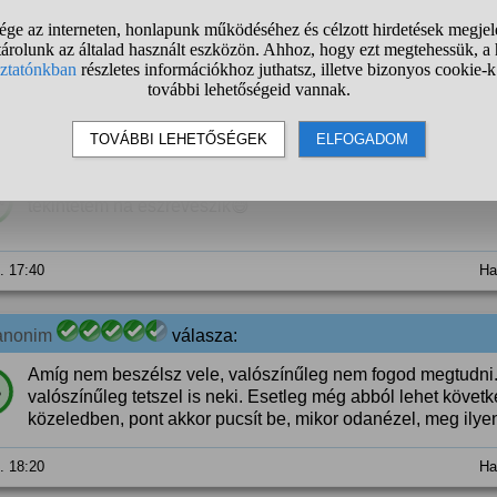
%
3. 17:33
Ha
anonim
válasza:
Nem leszek hasznodra,de leszbikus nőként is elismerően m
%
tekintetem ha észreveszik😅
3. 17:40
Ha
anonim
válasza:
Amíg nem beszélsz vele, valószínűleg nem fogod megtudni. H
%
valószínűleg tetszel is neki. Esetleg még abból lehet követk
közeledben, pont akkor pucsít be, mikor odanézel, meg ilye
3. 18:20
Ha