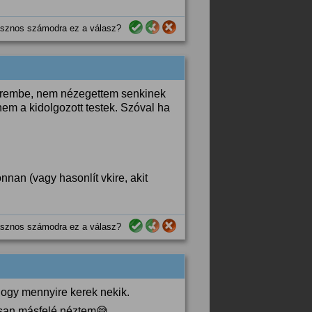
sznos számodra ez a válasz?
terembe, nem nézegettem senkinek
em a kidolgozott testek. Szóval ha
nan (vagy hasonlít vkire, akit
sznos számodra ez a válasz?
ogy mennyire kerek nekik.
orsan másfelé néztem😅