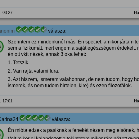
6. 03:27
Ha
anonim
válasza:
Szerintem ez mindenkinél más. Én speciel, amikor jártam 
%
sem a fizikumát, mert engem a saját egészségem érdekelt, n
én ott vkit nézek, annak 3 oka lehet:
1. Tetszik.
2. Van rajta valami fura.
3. Azt hiszem, ismerem valahonnan, de nem tudom, hogy hon
ismerek, és nem tudom hirtelen, kire) és ezen filozofálok.
6. 17:01
Ha
Karina24
válasza:
Én mióta edzek a pasiknak a fenekét nézem meg elsőnek, h
%
Volt mikor el kalandozott a tekintetem mikor rám nézett gy