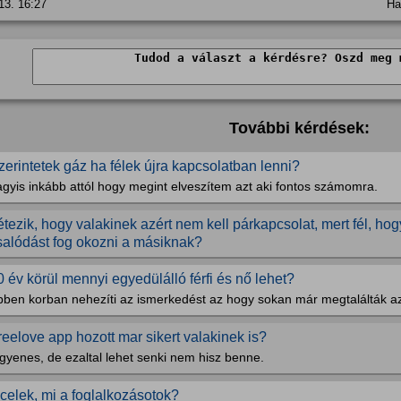
13. 16:27
Ha
További kérdések:
zerintetek gáz ha félek újra kapcsolatban lenni?
gyis inkább attól hogy megint elveszítem azt aki fontos számomra.
étezik, hogy valakinek azért nem kell párkapcsolat, mert fél, ho
salódást fog okozni a másiknak?
0 év körül mennyi egyedülálló férfi és nő lehet?
bben korban nehezíti az ismerkedést az hogy sokan már megtalálták az
reelove app hozott mar sikert valakinek is?
gyenes, de ezaltal lehet senki nem hisz benne.
ncelek, mi a foglalkozásotok?