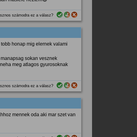
sznos számodra ez a válasz?
k tobb honap mig elernek valami
usz manapsag sokan vesznek
. neha meg atlagos gyurosoknak
sznos számodra ez a válasz?
 ahhoz mennek oda aki mar szet van