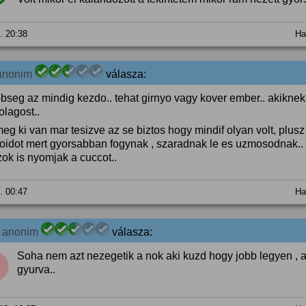
8. 20:38
Ha
anonim
válasza:
bbseg az mindig kezdo.. tehat girnyo vagy kover ember.. akikne
olagost..
meg ki van mar tesizve az se biztos hogy mindif olyan volt, pl
roidot mert gyorsabban fogynak , szaradnak le es uzmosodnak.
zok is nyomjak a cuccot..
9. 00:47
Ha
0
anonim
válasza:
Soha nem azt nezegetik a nok aki kuzd hogy jobb legyen ,
gyurva..