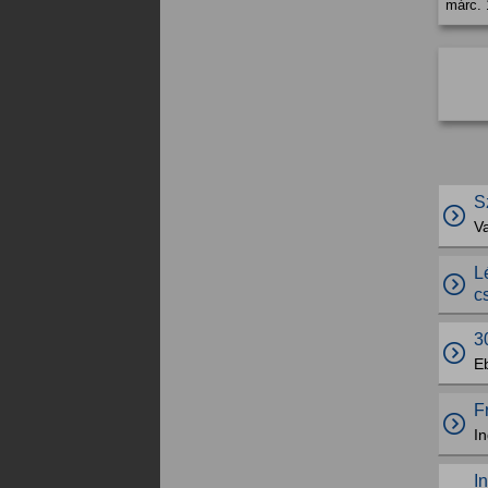
márc. 
S
Va
L
c
3
E
F
In
I