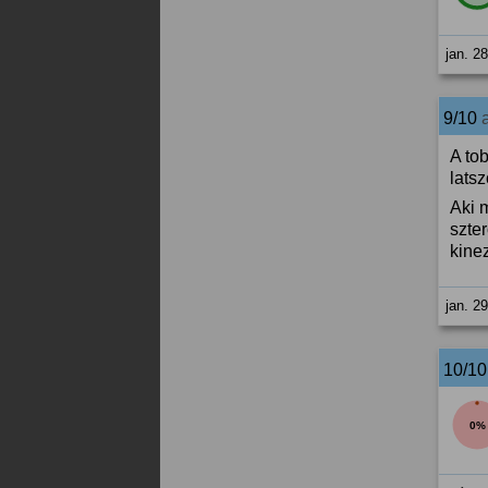
jan. 2
9/10
A to
latsz
Aki 
szte
kine
jan. 2
10/1
0%