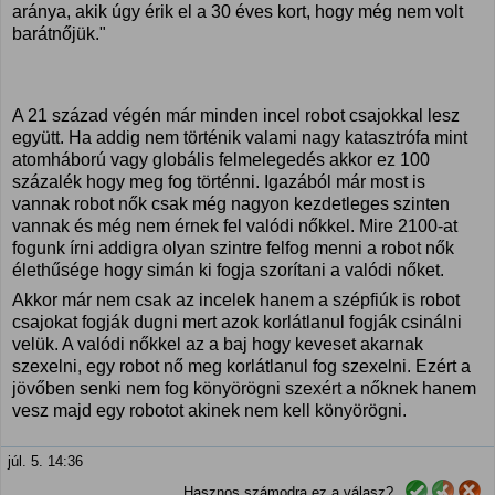
aránya, akik úgy érik el a 30 éves kort, hogy még nem volt
barátnőjük."
A 21 század végén már minden incel robot csajokkal lesz
együtt. Ha addig nem történik valami nagy katasztrófa mint
atomháború vagy globális felmelegedés akkor ez 100
százalék hogy meg fog történni. Igazából már most is
vannak robot nők csak még nagyon kezdetleges szinten
vannak és még nem érnek fel valódi nőkkel. Mire 2100-at
fogunk írni addigra olyan szintre felfog menni a robot nők
élethűsége hogy simán ki fogja szorítani a valódi nőket.
Akkor már nem csak az incelek hanem a szépfiúk is robot
csajokat fogják dugni mert azok korlátlanul fogják csinálni
velük. A valódi nőkkel az a baj hogy keveset akarnak
szexelni, egy robot nő meg korlátlanul fog szexelni. Ezért a
jövőben senki nem fog könyörögni szexért a nőknek hanem
vesz majd egy robotot akinek nem kell könyörögni.
júl. 5. 14:36
Hasznos számodra ez a válasz?