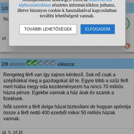
1/8
anonim
válasza:
Normális
93%
júl. 5. 13:51
Hasznos számodra ez a válasz?
2/8
anonim
válasza:
Rengeteg férfi van így sajnos kérdező. Sok nő csak a
szépfiúkkal meg a gazdagokal áll le. Egyre több a szűz férfi
mert hiába megy oda kezdeményezni ha nincs 70 milliós
házra pénze. Egekbe vannak a ház árak és szarok a
fizetések.
Nők szerint a férfi dolga házat biztosítani de hogyan spórolja
össze a férfi nettó 400 ezerből mikor 50 milliós házak
vannak.
júl. 5. 14:19