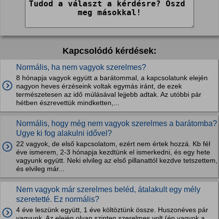
Kapcsolódó kérdések:
Normális, ha nem vagyok szerelmes?
8 hónapja vagyok együtt a barátommal, a kapcsolatunk elején
nagyon heves érzéseink voltak egymás iránt, de ezek
természetesen az idő múlásával lejjebb adtak. Az utóbbi pár
hétben észrevettük mindketten,...
Normális, hogy még nem vagyok szerelmes a barátomba?
Ugye ki fog alakulni idővel?
22 vagyok, de első kapcsolatom, ezért nem értek hozzá. Kb fél
éve ismerem, 2-3 hónapja kezdtünk el ismerkedni, és egy hete
vagyunk együtt. Neki elvileg az első pillanattól kezdve tetszettem,
és elvileg már...
Nem vagyok már szerelmes beléd, átalakult egy mély
szeretetté. Ez normális?
4 éve leszünk együtt, 1 éve költöztünk össze. Huszonéves pár
vagyunk. Az elején olyan szinten szerelmes volt (én vagyok a