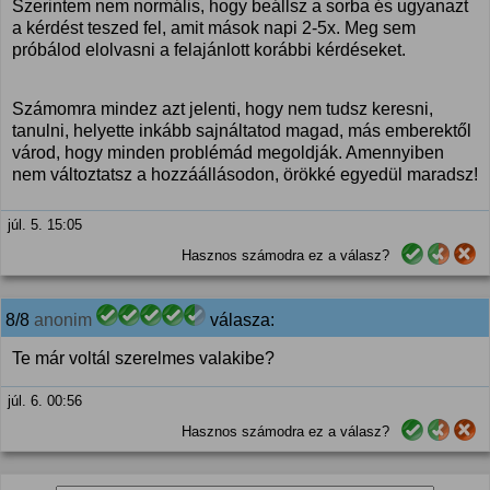
Szerintem nem normális, hogy beállsz a sorba és ugyanazt
a kérdést teszed fel, amit mások napi 2-5x. Meg sem
próbálod elolvasni a felajánlott korábbi kérdéseket.
Számomra mindez azt jelenti, hogy nem tudsz keresni,
tanulni, helyette inkább sajnáltatod magad, más emberektől
várod, hogy minden problémád megoldják. Amennyiben
nem változtatsz a hozzáállásodon, örökké egyedül maradsz!
júl. 5. 15:05
Hasznos számodra ez a válasz?
8/8
anonim
válasza:
Te már voltál szerelmes valakibe?
júl. 6. 00:56
Hasznos számodra ez a válasz?