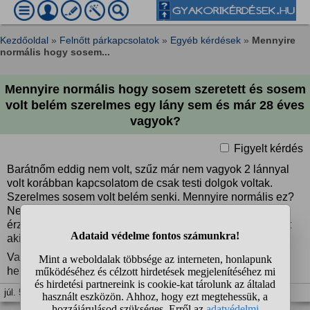
Kezdőoldal
»
Felnőtt párkapcsolatok
»
Egyéb kérdések
»
Mennyire
normális hogy sosem...
Mennyire normális hogy sosem szeretett és sosem
volt belém szerelmes egy lány sem és már 28 éves
vagyok?
Figyelt kérdés
Barátnőm eddig nem volt, szűz már nem vagyok 2 lánnyal
volt korábban kapcsolatom de csak testi dolgok voltak.
Szerelmes sosem volt belém senki. Mennyire normális ez?
Nem azért nem volt mert nem akartam volna, vagy
érzéketlen lennénk, hanem egyszerűen nem találok senkit
akivel több lehetne.
Vannak így mások is, esetleg nők is vannak ebben a
helyzetben?
júl. 5. 13:44