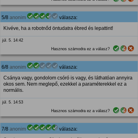
5/8
anonim
válasza:
Kivéve, ha a robotnőd öntudatra ébred és lepattint!
júl. 5. 14:42
Hasznos számodra ez a válasz?
6/8
anonim
válasza:
Csánya vagy, gondolom csóró is vagy, és láthatóan annyira
okos sem. Nem meglepő, ezekkel a paraméterekkel ez a
normális.
júl. 5. 14:53
Hasznos számodra ez a válasz?
7/8
anonim
válasza: