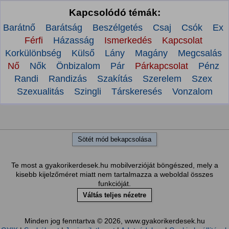
Kapcsolódó témák:
Barátnő
Barátság
Beszélgetés
Csaj
Csók
Ex
Férfi
Házasság
Ismerkedés
Kapcsolat
Korkülönbség
Külső
Lány
Magány
Megcsalás
Nő
Nők
Önbizalom
Pár
Párkapcsolat
Pénz
Randi
Randizás
Szakítás
Szerelem
Szex
Szexualitás
Szingli
Társkeresés
Vonzalom
Sötét mód bekapcsolása
Te most a gyakorikerdesek.hu mobilverzióját böngészed, mely a
kisebb kijelzőméret miatt nem tartalmazza a weboldal összes
funkcióját.
Váltás teljes nézetre
Minden jog fenntartva © 2026, www.gyakorikerdesek.hu