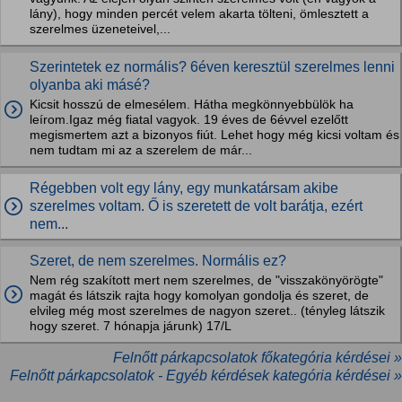
lány), hogy minden percét velem akarta tölteni, ömlesztett a
szerelmes üzeneteivel,...
Szerintetek ez normális? 6éven keresztül szerelmes lenni
olyanba aki másé?
Kicsit hosszú de elmesélem. Hátha megkönnyebbülök ha
leírom.Igaz még fiatal vagyok. 19 éves de 6évvel ezelőtt
megismertem azt a bizonyos fiút. Lehet hogy még kicsi voltam és
nem tudtam mi az a szerelem de már...
Régebben volt egy lány, egy munkatársam akibe
szerelmes voltam. Ő is szeretett de volt barátja, ezért
nem...
Szeret, de nem szerelmes. Normális ez?
Nem rég szakított mert nem szerelmes, de "visszakönyörögte"
magát és látszik rajta hogy komolyan gondolja és szeret, de
elvileg még most szerelmes de nagyon szeret.. (tényleg látszik
hogy szeret. 7 hónapja járunk) 17/L
Felnőtt párkapcsolatok főkategória kérdései »
Felnőtt párkapcsolatok - Egyéb kérdések kategória kérdései »