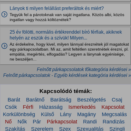
Lányok ti milyen felállást preferáltok és miért?
Tegyük fel a párotoknak van saját ingatlana. Közös albi, közös
ingatlan vagy hozzá költöznétek?
25 év fölötti, normális értékrenddel bíró férfiak, akiknek
helyén az eszük és a szívük! Milyen...
Az érdekelne, hogy kivel, milyen lánnyal éreznétek jól magatokat
egy párkapcsolatban. Mi az, amit feltétlen szeretnétek érezni, pl.
empátia, megértés, elfogadás? Legyen a lánynak egyénisége,
ne beszéljen...
Felnőtt párkapcsolatok főkategória kérdései »
Felnőtt párkapcsolatok - Egyéb kérdések kategória kérdései »
Kapcsolódó témák:
Barát
Barátnő
Barátság
Beszélgetés
Csaj
Csók
Férfi
Házasság
Ismerkedés
Kapcsolat
Korkülönbség
Külső
Lány
Magány
Megcsalás
Nő
Nők
Pár
Párkapcsolat
Randi
Randizás
Szakítás
Szerelem
Szex
Szexualitás
Szingli