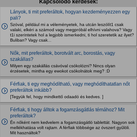
Kapcsolódó kérdések:
Lányok, ti mit preferáltok, hogyan kezdeményezzen egy
pali?
Szóval, például mi a véleményetek, ha utcán leszólít1 csak
valaki, elkéri a számod vagy megpróbál elhívni valahova? Vagy
t1i szerintetek hol a legjobb ismerkedni, ti hol szeretetik az ilyet?
Buliban? Vagy csak...
Nők, mit preferáltok, borotvált arc, borostás, vagy
szakállas?
Milyen egy szakállás csávóval csókolózni? Nincs olyan
érzésetek, mintha egy ewokot csókolnátok meg? :D
Férfiak, ti egy meghódítható, vagy meghódíthatatlan nőt
preferáltok inkább?
[Tegyük fel, hogy mindkettő odaadó és kedves. ]
Férfiak, ti hogy álltok a fogamzásgátlás témához? Mit
preferáltok?
Én nőként nem kedvelem a fogamzásgátló tablettát. Nagyon sok
mellékhatása volt rajtam. A férfiak többsége az óvszert gyűlöli.
Mit használtok?