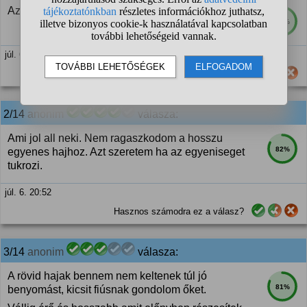
Az összhatás számít, illetve mindenkinek más áll jól.
89%
júl. 6. 20:51
Hasznos számodra ez a válasz?
2/14
anonim
válasza:
Ami jol all neki. Nem ragaszkodom a hosszu
82%
egyenes hajhoz. Azt szeretem ha az egyeniseget
tukrozi.
júl. 6. 20:52
Hasznos számodra ez a válasz?
3/14
anonim
válasza:
A rövid hajak bennem nem keltenek túl jó
81%
benyomást, kicsit fiúsnak gondolom őket.