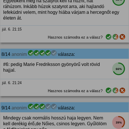
Egyébként meg ha szatyrot kell rá húzni, hát
ráhúzom. Inkább húzok szatyrot arra, aki hajlandó
lefeküdni velem, mint hogy hiába várjam a hercegnőt egy
életen át.
júl. 6. 21:15
Hasznos számodra ez a válasz?
8/14
anonim
válasza:
#6: pedig Marie Fredriksson gyönyörű volt rövid
66%
hajjal.
júl. 6. 21:24
Hasznos számodra ez a válasz?
9/14
anonim
válasza:
Mindegy csak normális hosszú haja legyen. Nem
39%
kell derékig érő,de Nőies, csinos legyen. Gyűlölöm