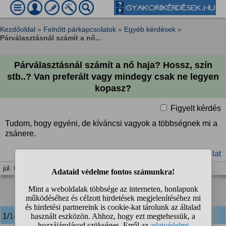
Kezdőoldal
»
Felnőtt párkapcsolatok
»
Egyéb kérdések
»
Párválasztásnál számít a nő...
Párválasztásnál számít a nő haja? Hossz, szín
stb..? Van preferált vagy mindegy csak ne legyen
kopasz?
Figyelt kérdés
Tudom, hogy egyéni, de kíváncsi vagyok a többségnek mi a
zsánere.
#haj
#stílus
#ismerkedés
#párkapcsolat
júl. 6. 20:47
1
2
❯
1/14
anonim
válasza: