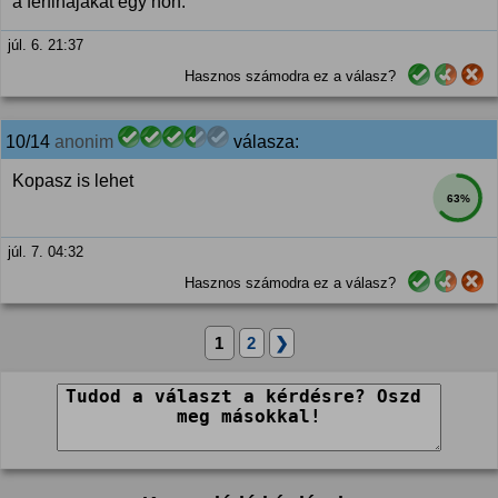
a férfihajakat egy nőn.
júl. 6. 21:37
Hasznos számodra ez a válasz?
10/14
anonim
válasza:
Kopasz is lehet
63%
júl. 7. 04:32
Hasznos számodra ez a válasz?
1
2
❯