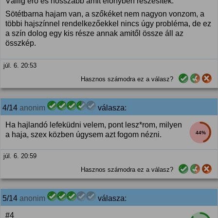
Vállig érő és hosszabb amit előnyben részesítek.
Sötétbarna hajam van, a szőkéket nem nagyon vonzom, a
többi hajszínnel rendelkezőekkel nincs úgy probléma, de ez
a szín dolog egy kis része annak amitől össze áll az
összkép.
júl. 6. 20:53
Hasznos számodra ez a válasz?
4/14
anonim
válasza:
Ha hajlandó lefeküdni velem, pont lesz*rom, milyen
44%
a haja, szex közben úgysem azt fogom nézni.
júl. 6. 20:59
Hasznos számodra ez a válasz?
5/14
anonim
válasza:
#4