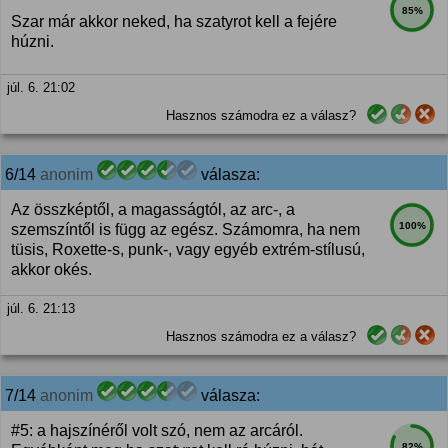
85%
Szar már akkor neked, ha szatyrot kell a fejére
húzni.
júl. 6. 21:02
Hasznos számodra ez a válasz?
6/14
anonim
válasza:
Az összképtől, a magasságtól, az arc-, a
100%
szemszíntől is függ az egész. Számomra, ha nem
tüsis, Roxette-s, punk-, vagy egyéb extrém-stílusú,
akkor okés.
júl. 6. 21:13
Hasznos számodra ez a válasz?
7/14
anonim
válasza:
#5: a hajszínéről volt szó, nem az arcáról.
82%