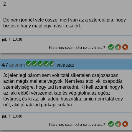
2
De nem jönnél vele össze, mert van az a sztereotípia, hogy
biztos elhagy majd egy másik csajért.
júl. 7. 10:38
Hasznos számodra ez a válasz?
4/7
anonim
válasza:
3: jelenlegi párom sem volt totál sikertelen csajozásban,
aztán mégis mellette vagyok. Nem lesz attól vki csapodár
személyiségre, hogy tud ismerkedni. Ki kell szűrni, hogy ki
az, aki ebből vérszemet kap és végigtolná az egész
fővárost, és ki az, aki addig használja, amíg nem talál egy
nőt, akit jónak tart párkapcsolatra.
júl. 7. 10:40
Hasznos számodra ez a válasz?