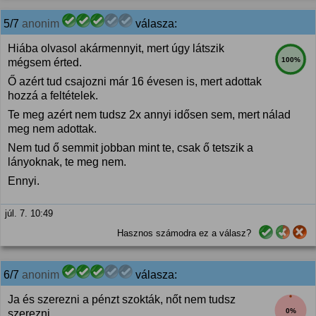
5/7
anonim
válasza:
Hiába olvasol akármennyit, mert úgy látszik
100%
mégsem érted.
Ő azért tud csajozni már 16 évesen is, mert adottak
hozzá a feltételek.
Te meg azért nem tudsz 2x annyi idősen sem, mert nálad
meg nem adottak.
Nem tud ő semmit jobban mint te, csak ő tetszik a
lányoknak, te meg nem.
Ennyi.
júl. 7. 10:49
Hasznos számodra ez a válasz?
6/7
anonim
válasza:
Ja és szerezni a pénzt szokták, nőt nem tudsz
0%
szerezni.