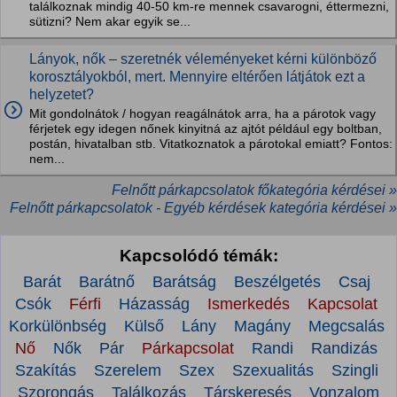
találkoznak mindig 40-50 km-re mennek csavarogni, éttermezni,
sütizni? Nem akar egyik se...
Lányok, nők – szeretnék véleményeket kérni különböző
korosztályokból, mert. Mennyire eltérően látjátok ezt a
helyzetet?
Mit gondolnátok / hogyan reagálnátok arra, ha a párotok vagy
férjetek egy idegen nőnek kinyitná az ajtót például egy boltban,
postán, hivatalban stb. Vitatkoznatok a párotokal emiatt? Fontos:
nem...
Felnőtt párkapcsolatok főkategória kérdései »
Felnőtt párkapcsolatok - Egyéb kérdések kategória kérdései »
Kapcsolódó témák:
Barát
Barátnő
Barátság
Beszélgetés
Csaj
Csók
Férfi
Házasság
Ismerkedés
Kapcsolat
Korkülönbség
Külső
Lány
Magány
Megcsalás
Nő
Nők
Pár
Párkapcsolat
Randi
Randizás
Szakítás
Szerelem
Szex
Szexualitás
Szingli
Szorongás
Találkozás
Társkeresés
Vonzalom