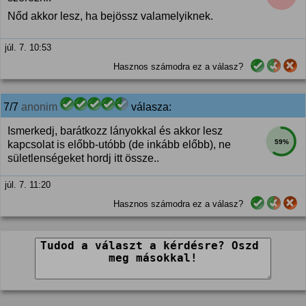
Nőd akkor lesz, ha bejössz valamelyiknek.
júl. 7. 10:53
Hasznos számodra ez a válasz?
7/7
anonim
válasza:
Ismerkedj, barátkozz lányokkal és akkor lesz
59%
kapcsolat is előbb-utóbb (de inkább előbb), ne
sületlenségeket hordj itt össze..
júl. 7. 11:20
Hasznos számodra ez a válasz?