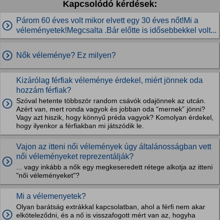
Kapcsolódó kérdések:
Párom 60 éves volt mikor elvett egy 30 éves nőt!Mi a
véleményetek!Megcsalta .Bár előtte is idősebbekkel volt...
Nők véleménye? Ez milyen?
Kizárólag férfiak véleménye érdekel, miért jönnek oda
hozzám férfiak?
Szóval hetente többször random csávók odajönnek az utcán.
Azért van, mert ronda vagyok ès jobban oda “mernek” jönni?
Vagy azt hiszik, hogy könnyű préda vagyok? Komolyan érdekel,
hogy ilyenkor a férfiakban mi játszódik le.
Vajon az itteni női vélemények úgy általánosságban vett
női véleményeket reprezentálják?
... vagy inkább a nők egy megkeseredett rétege alkotja az itteni
"női véleményeket"?
Mi a vélemenyetek?
Olyan barátság extrákkal kapcsolatban, ahol a férfi nem akar
elköteleződni, és a nő is visszafogott mért van az, hogyha