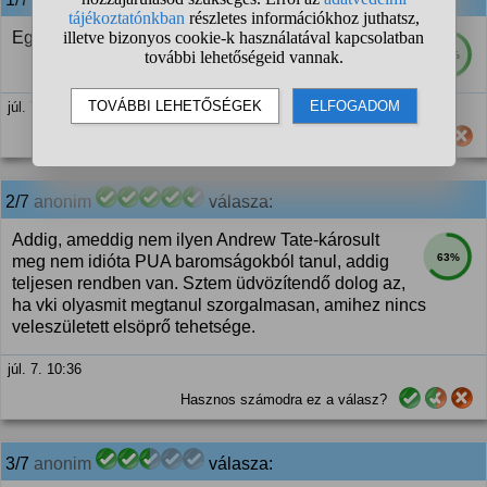
Egy jó pap holtig tanul!
74%
júl. 7. 10:34
Hasznos számodra ez a válasz?
2/7
anonim
válasza:
Addig, ameddig nem ilyen Andrew Tate-károsult
63%
meg nem idióta PUA baromságokból tanul, addig
teljesen rendben van. Sztem üdvözítendő dolog az,
ha vki olyasmit megtanul szorgalmasan, amihez nincs
veleszületett elsöprő tehetsége.
júl. 7. 10:36
Hasznos számodra ez a válasz?
3/7
anonim
válasza: