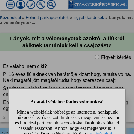
Kezdőoldal
»
Felnőtt párkapcsolatok
»
Egyéb kérdések
»
Lányok, mit
a véleményetek...
Lányok, mit a véleményetek azokról a fiúkról
akiknek tanulniuk kell a csajozást?
Figyelt kérdés
Ez valahol nem ciki?
Pl 16 eves fiú akinek van barátnője kizárt hogy tanulta volna.
Neki magától jött, magától tudta hogy szerezzen csajt.
Szerintem valahol ez lenne a természetes, könnyen kene
ennek mennie.
Én is rengeteget olvastam az ismerkedésről de még mindig
egyedül vagyok.
júl. 7. 10:28
1/7
anonim
válasza: