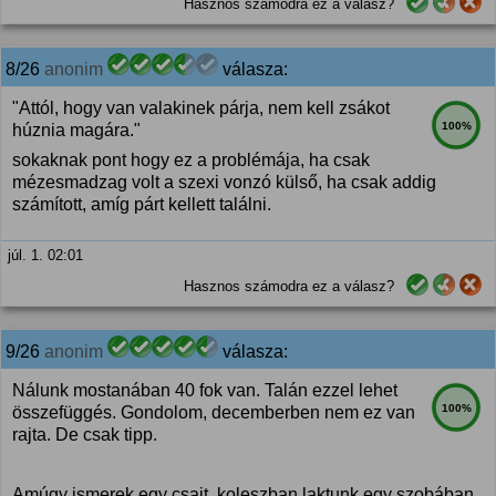
Hasznos számodra ez a válasz?
8/26
anonim
válasza:
"Attól, hogy van valakinek párja, nem kell zsákot
100%
húznia magára."
sokaknak pont hogy ez a problémája, ha csak
mézesmadzag volt a szexi vonzó külső, ha csak addig
számított, amíg párt kellett találni.
júl. 1. 02:01
Hasznos számodra ez a válasz?
9/26
anonim
válasza:
Nálunk mostanában 40 fok van. Talán ezzel lehet
100%
összefüggés. Gondolom, decemberben nem ez van
rajta. De csak tipp.
Amúgy ismerek egy csajt, koleszban laktunk egy szobában.