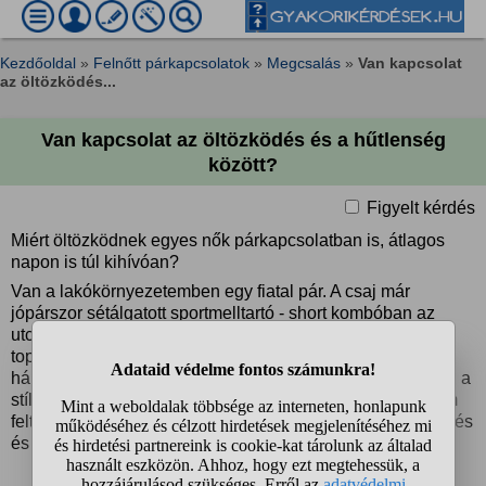
Kezdőoldal
»
Felnőtt párkapcsolatok
»
Megcsalás
»
Van kapcsolat
az öltözködés...
Van kapcsolat az öltözködés és a hűtlenség
között?
Figyelt kérdés
Miért öltözködnek egyes nők párkapcsolatban is, átlagos
napon is túl kihívóan?
Van a lakókörnyezetemben egy fiatal pár. A csaj már
jópárszor sétálgatott sportmelltartó - short kombóban az
utcán, sokszor a barátjával együtt. Most legutóbb egy
topp/melltartó valamiben volt (konkrétan csak két, kis
háromszög alakú anyagdarab takarta a melleit). Neki ilyen a
stílusa, és nem szégyenlős vagy ez utalhat arra, hogy nem
feltétlenül hűséges? Mennyire lehet kapcsolat az öltözködés
és a párkapcsolati hűség között?