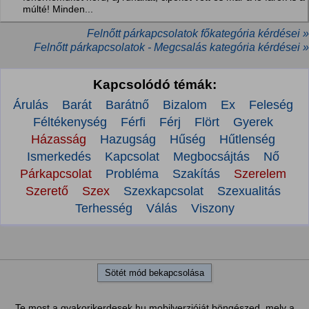
múlté! Minden...
Felnőtt párkapcsolatok főkategória kérdései »
Felnőtt párkapcsolatok - Megcsalás kategória kérdései »
Kapcsolódó témák:
Árulás
Barát
Barátnő
Bizalom
Ex
Feleség
Féltékenység
Férfi
Férj
Flört
Gyerek
Házasság
Hazugság
Hűség
Hűtlenség
Ismerkedés
Kapcsolat
Megbocsájtás
Nő
Párkapcsolat
Probléma
Szakítás
Szerelem
Szerető
Szex
Szexkapcsolat
Szexualitás
Terhesség
Válás
Viszony
Sötét mód bekapcsolása
Te most a gyakorikerdesek.hu mobilverzióját böngészed, mely a