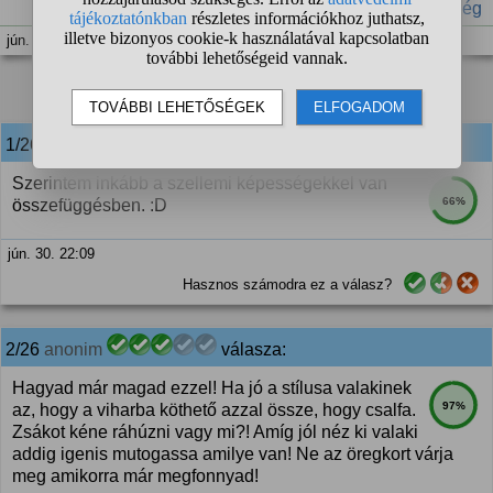
#párkapcsolat
#öltözködés
#megcsalás
#hűtlenség
jún. 30. 22:06
1
2
3
❯
1/26
anonim
válasza:
Szerintem inkább a szellemi képességekkel van
66%
összefüggésben. :D
jún. 30. 22:09
Hasznos számodra ez a válasz?
2/26
anonim
válasza:
Hagyad már magad ezzel! Ha jó a stílusa valakinek
97%
az, hogy a viharba köthető azzal össze, hogy csalfa.
Zsákot kéne ráhúzni vagy mi?! Amíg jól néz ki valaki
addig igenis mutogassa amilye van! Ne az öregkort várja
meg amikorra már megfonnyad!