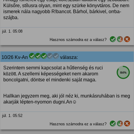
Külsőre, stílusra olyan, mint egy szürke könyvtáros. De nem
ismerek nála nagyobb R!bancot. Bárhol, bárkivel, orrba-
szájba.
júl. 1. 05:08
Hasznos számodra ez a válasz?
10/26 Kv-An
válasza:
Szerintem semmi kapcsolat a hűtlenség és ruci
84%
között. A szellemi képességeket nem akarom
boncolgatni, döntse el mindenki saját maga.
Hallkan jegyzem meg, aki jól néz ki, munkásruhában is meg
akarják lépten-nyomon dugni.An☺️
júl. 1. 05:52
Hasznos számodra ez a válasz?