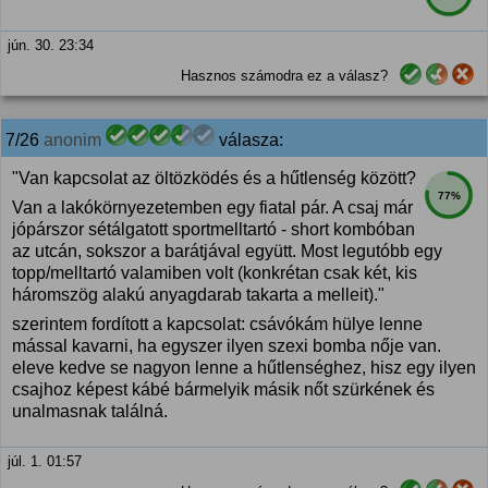
jún. 30. 23:34
Hasznos számodra ez a válasz?
7/26
anonim
válasza:
"Van kapcsolat az öltözködés és a hűtlenség között?
77%
Van a lakókörnyezetemben egy fiatal pár. A csaj már
jópárszor sétálgatott sportmelltartó - short kombóban
az utcán, sokszor a barátjával együtt. Most legutóbb egy
topp/melltartó valamiben volt (konkrétan csak két, kis
háromszög alakú anyagdarab takarta a melleit)."
szerintem fordított a kapcsolat: csávókám hülye lenne
mással kavarni, ha egyszer ilyen szexi bomba nője van.
eleve kedve se nagyon lenne a hűtlenséghez, hisz egy ilyen
csajhoz képest kábé bármelyik másik nőt szürkének és
unalmasnak találná.
júl. 1. 01:57