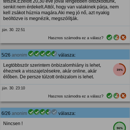
tetszik.Ezelőtt 20,30 éve jóval lengébben öltözködtünk,
senkit nem érdekelt.Attól, hogy van valakinek párja, nem
kell zsákot húznia magára.Aki meg jó nő, azt nyakig
beöltözve is megnézik, megszólítják.
jún. 30. 22:51
Hasznos számodra ez a válasz?
5/26
anonim
válasza:
Legtöbbször szerintem önbizalomhiány is lehet,
39%
éheznek a visszajelzésekre, akár online, akár
élőben. De persze túlzott önbizalom is lehet.
jún. 30. 23:10
Hasznos számodra ez a válasz?
6/26
anonim
válasza:
Nincsen !
96%