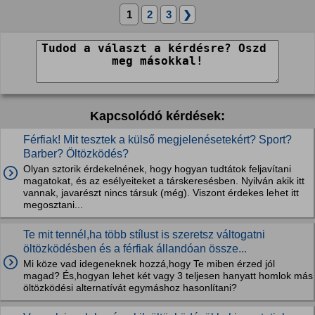
1
2
3
❯
Kapcsolódó kérdések:
Férfiak! Mit tesztek a külső megjelenésetekért? Sport?
Barber? Öltözködés?
Olyan sztorik érdekelnének, hogy hogyan tudtátok feljavítani
magatokat, és az esélyeiteket a társkeresésben. Nyilván akik itt
vannak, javarészt nincs társuk (még). Viszont érdekes lehet itt
megosztani...
Te mit tennél,ha több stílust is szeretsz váltogatni
öltözködésben és a férfiak állandóan össze...
Mi köze vad idegeneknek hozzá,hogy Te miben érzed jól
magad? És,hogyan lehet két vagy 3 teljesen hanyatt homlok más
öltözködési alternatívát egymáshoz hasonlítani?