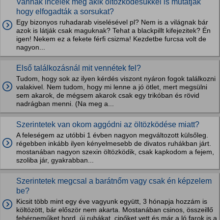
Vannak incelek még akik öltözködésükkel is mutatjak
hogy elfogadták a sorsukat?
Egy bizonyos ruhadarab viselésével pl? Nem is a világnak bár
azok is látják csak maguknak? Tehat a blackpillt kifejezitek? Én
igen! Nekem ez a fekete férfi csizma! Kezdetbe furcsa volt de
nagyon...
Első találkozásnál mit vennétek fel?
Tudom, hogy sok az ilyen kérdés viszont nyáron fogok találkozni
valakivel. Nem tudom, hogy mi lenne a jó ötlet, mert megsülni
sem akarok, de mégsem akarok csak egy trikóban és rövid
nadrágban menni. (Na meg a...
Szerintetek van okom aggódni az öltözködése miatt?
A feleségem az utóbbi 1 évben nagyon megváltozott külsőleg.
régebben inkább ilyen kényelmesebb de divatos ruhákban járt.
mostanában nagyon szexin öltözködik, csak kapkodom a fejem,
szoliba jár, gyakrabban...
Szerintetek megcsal a barátnőm vagy csak én képzelem
be?
Kicsit több mint egy éve vagyunk együtt, 3 hónapja hozzám is
költözött, bár először nem akarta. Mostanában csinos, összeillő
fehérneműket hord, új ruhákat, cipőket vett és már a ló farok is a