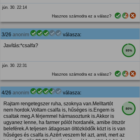
jún. 30. 22:14
Hasznos számodra ez a válasz?
3/26
anonim
válasza:
Javítás:*csalfa?
95%
jún. 30. 22:31
Hasznos számodra ez a válasz?
4/26
anonim
válasza:
Rajtam rengetegszer ruha, szoknya van.Melltartót
80%
nem hordok.Voltam csalfa is, hűséges is.Engem is
csaltak meg.A férjemmel hármasoztunk is.Akkor is
ugyanez lenne, ha farmer pólót hordanék, amibe ötször
beleférek.A teljesen átlagosan öltözködők közt is is van
hűséges és csalfa is.Azért veszem fel azt, amit, mert az