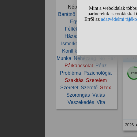
Ti vo
Népszerű témák:
Barátnő
Bizalom
Család
Együttélés
Ex
2025. 
Féltékenység
Férfi
Házasság
Intimitás
Ismerkedés
Kapcsolat
Konfliktus
Megcsalás
1/15 
Munka
Nehézség
Nő
Pár
Párkapcsolat
Pénz
Probléma
Pszichológia
75
Szakítás
Szerelem
Szeretet
Szerető
Szex
Szorongás
Válás
Veszekedés
Vita
2025. 