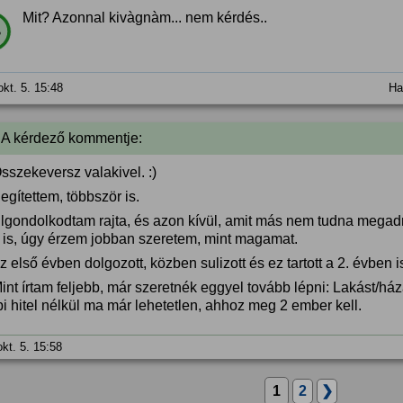
Mit? Azonnal kivàgnàm... nem kérdés..
%
okt. 5. 15:48
Ha
 A kérdező kommentje:
sszekeversz valakivel. :)
egítettem, többször is.
Elgondolkodtam rajta, és azon kívül, amit más nem tudna megadn
m is, úgy érzem jobban szeretem, mint magamat.
z első évben dolgozott, közben sulizott és ez tartott a 2. évben i
int írtam feljebb, már szeretnék eggyel tovább lépni: Lakást/ház
i hitel nélkül ma már lehetetlen, ahhoz meg 2 ember kell.
okt. 5. 15:58
1
2
❯