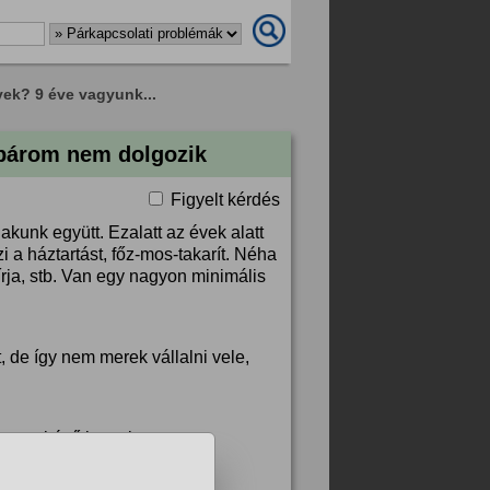
yek? 9 éve vagyunk...
 párom nem dolgozik
Figyelt kérdés
kunk együtt. Ezalatt az évek alatt
i a háztartást, főz-mos-takarít. Néha
rja, stb. Van egy nagyon minimális
, de így nem merek vállalni vele,
dom mitévő legyek.