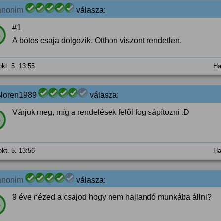
anonim
válasza:
#1
%
A bótos csaja dolgozik. Otthon viszont rendetlen.
okt. 5. 13:55
Ha
Noren1989
válasza:
Várjuk meg, míg a rendelések felől fog sápítozni :D
%
okt. 5. 13:56
Ha
anonim
válasza:
9 éve nézed a csajod hogy nem hajlandó munkába állni?
%