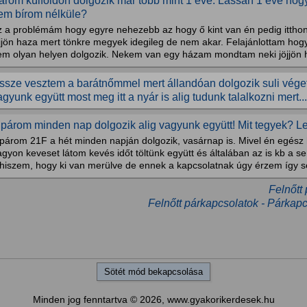
árom külföldön dolgozik már több mint 1 éve. Lassan 1 éve hog
em bírom nélküle?
z a problémám hogy egyre nehezebb az hogy ő kint van én pedig itth
öjjön haza mert tönkre megyek idegileg de nem akar. Felajánlottam ho
em olyan helyen dolgozik. Nekem van egy házam mondtam neki jöjjön h
ssze vesztem a barátnőmmel mert állandóan dolgozik suli véget
agyunk együtt most meg itt a nyár is alig tudunk talalkozni mert...
 párom minden nap dolgozik alig vagyunk együtt! Mit tegyek? L
 párom 21F a hét minden napján dolgozik, vasárnap is. Mivel én egész
gyon keveset látom kevés időt töltünk együtt és általában az is kb a se
lhiszem, hogy ki van merülve de ennek a kapcsolatnak úgy érzem így s
Felnőtt
Felnőtt párkapcsolatok - Párkapc
Sötét mód bekapcsolása
Minden jog fenntartva © 2026, www.gyakorikerdesek.hu