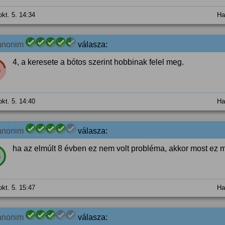
okt. 5. 14:34
Ha
anonim
válasza:
4, a keresete a bótos szerint hobbinak felel meg.
%
okt. 5. 14:40
Ha
anonim
válasza:
ha az elmúlt 8 évben ez nem volt probléma, akkor most ez 
%
okt. 5. 15:47
Ha
anonim
válasza: