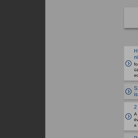
H
n
fo
ü
ed
S
i
2
A 
év
a 