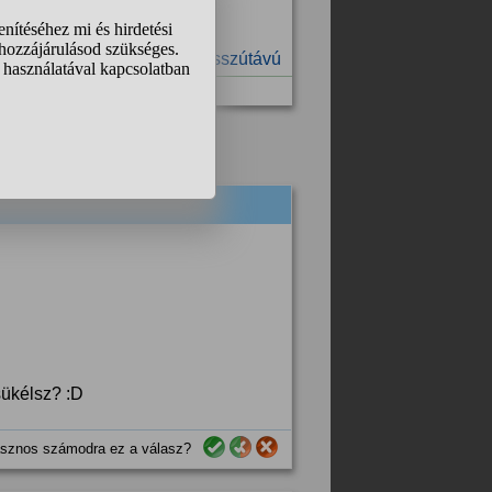
gyüttélés
#anyagi teher
#hosszútávú
sükélsz? :D
sznos számodra ez a válasz?