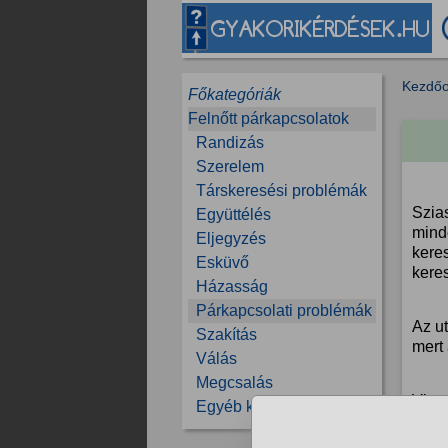
Kezdőo
Főkategóriák
Felnőtt párkapcsolatok
Randizás
Szerelem
Társkeresési problémák
Szias
Együttélés
minde
Eljegyzés
keres
Esküvő
kere
Házasság
Párkapcsolati problémák
Az ut
Szakítás
mert
Válás
Megcsalás
Visz
Egyéb kérdések