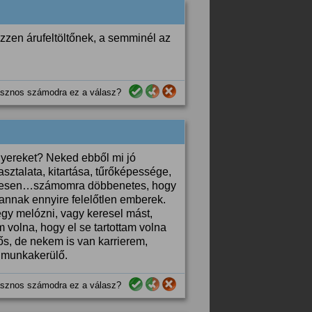
zzen árufeltöltőnek, a semminél az
sznos számodra ez a válasz?
gyereket? Neked ebből mi jó
sztalata, kitartása, tűrőképessége,
 teljesen…számomra döbbenetes, hogy
annak ennyire felelőtlen emberek.
gy melózni, vagy keresel mást,
m volna, hogy el se tartottam volna
ős, de nekem is van karrierem,
 munkakerülő.
sznos számodra ez a válasz?