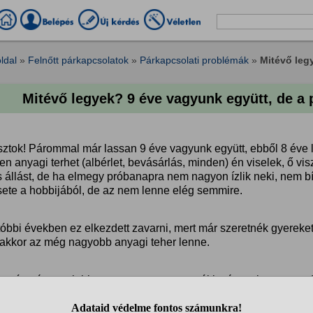
ldal
»
Felnőtt párkapcsolatok
»
Párkapcsolati problémák
»
Mitévő leg
Mitévő legyek? 9 éve vagyunk együtt, de a
ztok! Párommal már lassan 9 éve vagyunk együtt, ebből 8 éve la
n anyagi terhet (albérlet, bevásárlás, minden) én viselek, ő visz
 állást, de ha elmegy próbanapra nem nagyon ízlik neki, nem bí
sete a hobbijából, de az nem lenne elég semmire.
óbbi években ez elkezdett zavarni, mert már szeretnék gyereket
 akkor az még nagyobb anyagi teher lenne.
ont úgy érzem, jobban szeretem magamnál is, és emiatt nem tu