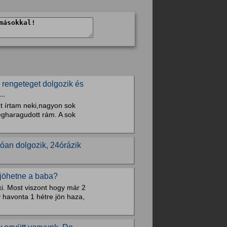
rengeteget dolgozik és
..
et írtam neki,nagyon sok
egharagudott rám. A sok
óan dolgozik, 24órázik
 jöhetne a baba?
ki. Most viszont hogy már 2
 havonta 1 hétre jön haza,