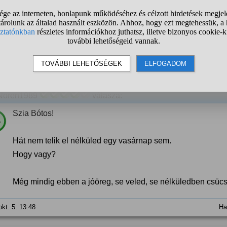
ltatok ilyen helyzetben? Mit tennétek a helyemben?
#párkapcsolat
#e
okt. 5. 13:43
1
2
❯
Noren1989
válasza:
Szia Bótos!
%
Hát nem telik el nélküled egy vasárnap sem.
Hogy vagy?
Még mindig ebben a jóöreg, se veled, se nélküledben csüc
okt. 5. 13:48
Ha