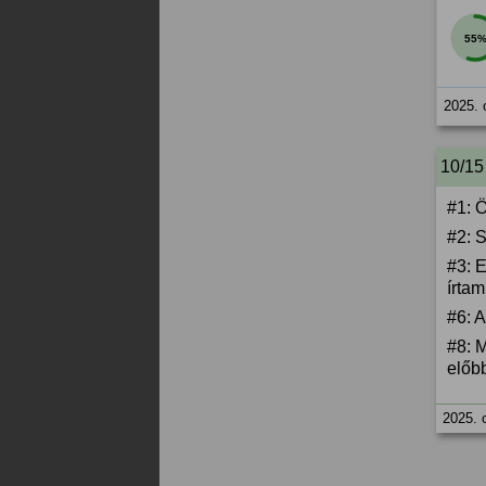
55
2025. 
10/15
#1: Ö
#2: S
#3: 
írta
#6: A
#8: M
előbb
2025. 