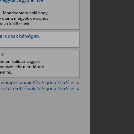
y együtt vagyunk. De
on. Mondogatom neki hogy
gy utána megyek de sajnos
aza költözzünk...
t is csak hétvégén
ent
 héten koliban vagyok
mmivel telik mert fáradt.
emmi...
 párkapcsolatok főkategória kérdései »
solati problémák kategória kérdései »