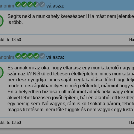
anonim
válasza:
Segíts neki a munkahely keresésben! Ha mást nem jelentke
%
is több.
okt. 5. 13:50
Ha
anonim
válasza:
És annak mi az oka, hogy eltartasz egy munkakerülő nagy 
%
származik? Nélküled teljesen életképtelen, nincs munkatapa
nem lesz nyugdíja, nincs saját megtakarítása, tőled függ
modern országokban ilyesmi még előfordul, mármint hogy v
Én a helyedben biztosan ultimàtumot adnék neki, vagy elme
akivel lehet közösen jövőt építeni, bár én alapból ott kezdte
egy percig sem. Nő vagyok, rám is költ sokat a párom, tehet
magas fizetésem, nem tőle függök és nem vagyok egy lusta
okt. 5. 13:53
Ha