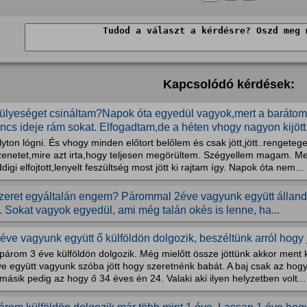
Kapcsolódó kérdések:
ülyeséget csináltam?Napok óta egyedül vagyok,mert a barátom 
incs ideje rám sokat. Elfogadtam,de a héten vhogy nagyon kijött.
lyton lógni. És vhogy minden előtort belőlem és csak jött,jött..rengeteg
zenetet,mire azt irta,hogy teljesen megörültem. Szégyellem magam. M
digi elfojtott,lenyelt feszültség most jött ki rajtam így. Napok óta nem...
zeret egyáltalán engem? Párommal 2éve vagyunk együtt álland
s. Sokat vagyok egyedül, ami még talán okés is lenne, ha...
 éve vagyunk együtt ő külföldön dolgozik, beszéltünk arról hogy
párom 3 éve külföldön dolgozik. Még mielőtt össze jöttünk akkor ment 
e együtt vagyunk szóba jött hogy szeretnénk babát. A baj csak az hogy
másik pedig az hogy ő 34 éves én 24. Valaki aki ilyen helyzetben volt...