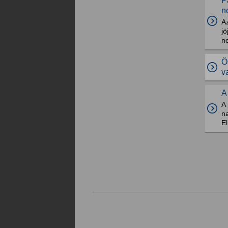
P
n
A
j
n
Ö
v
A
A
na
E