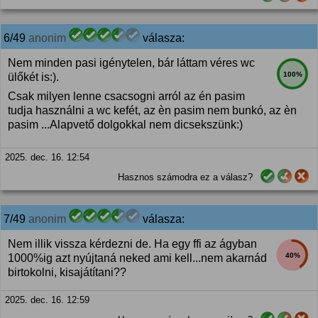
6/49
anonim
válasza:
Nem minden pasi igénytelen, bár láttam véres wc
100%
ülőkét is:).
Csak milyen lenne csacsogni arról az én pasim
tudja használni a wc kefét, az èn pasim nem bunkó, az èn
pasim ...Alapvető dolgokkal nem dicsekszünk:)
2025. dec. 16. 12:54
Hasznos számodra ez a válasz?
7/49
anonim
válasza:
Nem illik vissza kérdezni de. Ha egy ffi az ágyban
40%
1000%ig azt nyújtaná neked ami kell...nem akarnád
birtokolni, kisajátítani??
2025. dec. 16. 12:59