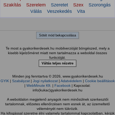
Szakítás
Szerelem
Szeretet
Szex
Szorongás
Válás
Veszekedés
Vita
Sötét mód bekapcsolása
Te most a gyakorikerdesek.hu mobilverzióját böngészed, mely a
kisebb kijelzőméret miatt nem tartalmazza a weboldal összes
funkcióját.
Váltás teljes nézetre
Minden jog fenntartva © 2026, www.gyakorikerdesek.hu
GYIK
|
Szabályzat
|
Jogi nyilatkozat
|
Adatvédelem
|
Cookie beállítások
|
WebMinute Kft.
|
Facebook
| Kapcsolat:
info(kukac)gyakorikerdesek.hu
A weboldalon megjelenő anyagok nem minősülnek szerkesztői
tartalomnak, előzetes ellenőrzésen nem esnek át, az üzemeltető
véleményét nem tükrözik.
Ha kifogással szeretne élni valamely tartalommal kapcsolatban, kérjük