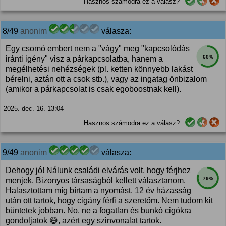
Hasznos számodra ez a válasz?
8/49
anonim
válasza:
Egy csomó embert nem a "vágy" meg "kapcsolódás
60%
iránti igény" visz a párkapcsolatba, hanem a
megélhetési nehézségek (pl. ketten könnyebb lakást
bérelni, aztán ott a csok stb.), vagy az ingatag önbizalom
(amikor a párkapcsolat is csak egoboostnak kell).
2025. dec. 16. 13:04
Hasznos számodra ez a válasz?
9/49
anonim
válasza:
Dehogy jó! Nálunk családi elvárás volt, hogy férjhez
79%
menjek. Bizonyos társaságból kellett választanom.
Halasztottam míg bírtam a nyomást. 12 év házasság
után ott tartok, hogy cigány férfi a szeretőm. Nem tudom kit
büntetek jobban. No, ne a fogatlan és bunkó cigókra
gondoljatok 😅, azért egy szinvonalat tartok.