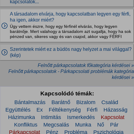
kapcsolatok...
A társadalom elvárja, hogy kapcsolatban legyen egy férfi,
ha igen, akkor miért?
Úgy vettem észre, hogy egy férfinél elvárás, hogy legyen
barátnője. Mert valahogy a társadalom azt sugallja, hogy ha sok
pénzed van, sikeres vagy és van csajod, akkor vagy FÉRFI
Szerintetek miért ez a büdös nagy helyzet a mai világgal?
(kép)
Felnőtt párkapcsolatok főkategória kérdései »
Felnőtt párkapcsolatok - Párkapcsolati problémák kategória
kérdései »
Kapcsolódó témák:
Bántalmazás
Barátnő
Bizalom
Család
Együttélés
Ex
Féltékenység
Férfi
Házasság
Házimunka
Intimitás
Ismerkedés
Kapcsolat
Konfliktus
Megcsalás
Munka
Nő
Pár
Párkapcsolat
Pénz
Probléma
Pszichológia