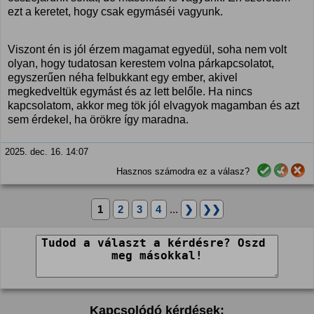
ezt a keretet, hogy csak egymáséi vagyunk.
Viszont én is jól érzem magamat egyedül, soha nem volt
olyan, hogy tudatosan kerestem volna párkapcsolatot,
egyszerűen néha felbukkant egy ember, akivel
megkedveltük egymást és az lett belőle. Ha nincs
kapcsolatom, akkor meg tök jól elvagyok magamban és azt
sem érdekel, ha örökre így maradna.
2025. dec. 16. 14:07
Hasznos számodra ez a válasz?
1
2
3
4
...
❯
❯❯
Kapcsolódó kérdések: