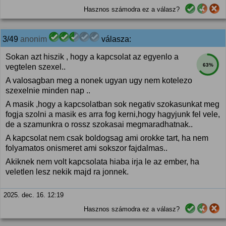
Hasznos számodra ez a válasz?
3/49
anonim
válasza:
Sokan azt hiszik , hogy a kapcsolat az egyenlo a
63%
vegtelen szexel..
A valosagban meg a nonek ugyan ugy nem kotelezo
szexelnie minden nap ..
A masik ,hogy a kapcsolatban sok negativ szokasunkat meg
fogja szolni a masik es arra fog kerni,hogy hagyjunk fel vele,
de a szamunkra o rossz szokasai megmaradhatnak..
A kapcsolat nem csak boldogsag ami orokke tart, ha nem
folyamatos onismeret ami sokszor fajdalmas..
Akiknek nem volt kapcsolata hiaba irja le az ember, ha
veletlen lesz nekik majd ra jonnek.
2025. dec. 16. 12:19
Hasznos számodra ez a válasz?