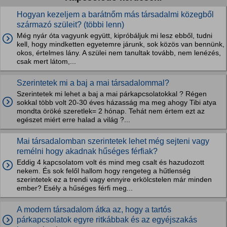
Hogyan kezeljem a barátnőm más társadalmi közegből
származó szüleit? (többi lenn)
Még nyár óta vagyunk együtt, kipróbáljuk mi lesz ebből, tudni
kell, hogy mindketten egyetemre járunk, sok közös van bennünk,
okos, értelmes lány. A szülei nem tanultak tovább, nem lenézés,
csak mert látom,...
Szerintetek mi a baj a mai társadalommal?
Szerintetek mi lehet a baj a mai párkapcsolatokkal ? Régen
sokkal több volt 20-30 éves házasság ma meg ahogy Tibi atya
mondta öröké szeretlek= 2 hónap. Tehát nem értem ezt az
egészet miért erre halad a világ ?...
Mai társadalomban szerintetek lehet még sejteni vagy
remélni hogy akadnak hűséges férfiak?
Eddig 4 kapcsolatom volt és mind meg csalt és hazudozott
nekem. És sok felől hallom hogy rengeteg a hűtlenség
szerintetek ez a trendi vagy ennyire erkölcstelen már minden
ember? Esély a hűséges férfi meg...
A modern társadalom átka az, hogy a tartós
párkapcsolatok egyre ritkábbak és az egyéjszakás