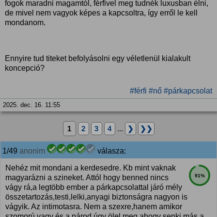
fogok maradni magamtól, férfivel meg tudnék luxusban élni,
de mivel nem vagyok képes a kapcsoltra, így erről le kell
mondanom.
Ennyire tud titeket befolyásolni egy véletlenül kialakult
koncepció?
#férfi
#nő
#párkapcsolat
2025. dec. 16. 11:55
1
2
3
4
...
❯
❯❯
1/49
anonim
válasza:
Nehéz mit mondani a kerdesedre. Kb mint vaknak
91%
magyarázni a szineket. Attól hogy benned nincs
vágy rá,a legtöbb ember a párkapcsolattal járó mély
összetartozás,testi,lelki,anyagi biztonságra nagyon is
vágyik. Az intimotasra. Nem a szexre,hanem amikor
szomorú vagy és a párod úgy ölel meg ahogy senki más a