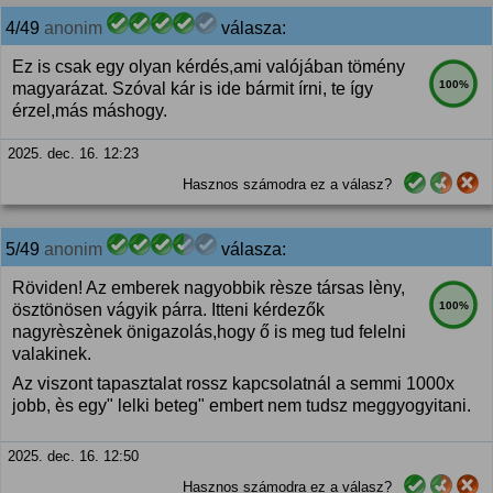
4/49
anonim
válasza:
Ez is csak egy olyan kérdés,ami valójában tömény
100%
magyarázat. Szóval kár is ide bármit írni, te így
érzel,más máshogy.
2025. dec. 16. 12:23
Hasznos számodra ez a válasz?
5/49
anonim
válasza:
Röviden! Az emberek nagyobbik rèsze társas lèny,
100%
ösztönösen vágyik párra. Itteni kérdezők
nagyrèszènek önigazolás,hogy ő is meg tud felelni
valakinek.
Az viszont tapasztalat rossz kapcsolatnál a semmi 1000x
jobb, ès egy" lelki beteg" embert nem tudsz meggyogyitani.
2025. dec. 16. 12:50
Hasznos számodra ez a válasz?