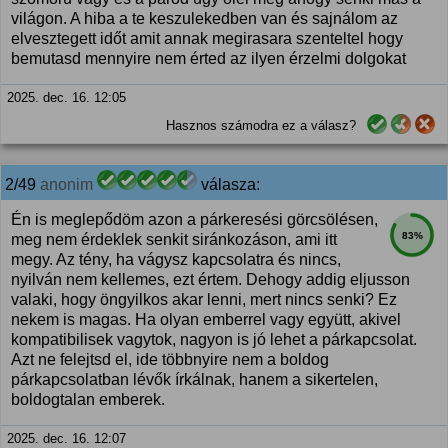
világon. A hiba a te keszulekedben van és sajnálom az
elvesztegett időt amit annak megirasara szenteltel hogy
bemutasd mennyire nem érted az ilyen érzelmi dolgokat
2025. dec. 16. 12:05
Hasznos számodra ez a válasz?
2/49
anonim
válasza:
Én is meglepődöm azon a párkeresési görcsölésen,
83%
meg nem érdeklek senkit siránkozáson, ami itt
megy. Az tény, ha vágysz kapcsolatra és nincs,
nyilván nem kellemes, ezt értem. Dehogy addig eljusson
valaki, hogy öngyilkos akar lenni, mert nincs senki? Ez
nekem is magas. Ha olyan emberrel vagy együtt, akivel
kompatibilisek vagytok, nagyon is jó lehet a párkapcsolat.
Azt ne felejtsd el, ide többnyire nem a boldog
párkapcsolatban lévők írkálnak, hanem a sikertelen,
boldogtalan emberek.
2025. dec. 16. 12:07