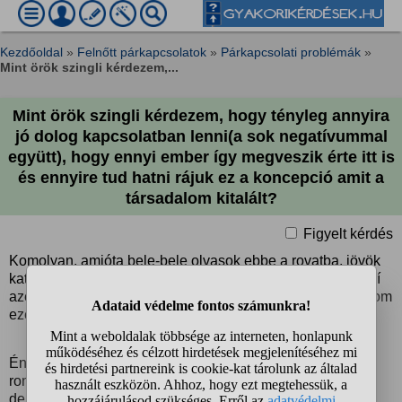
Kezdőoldal
»
Felnőtt párkapcsolatok
»
Párkapcsolati problémák
»
Mint örök szingli kérdezem,...
Mint örök szingli kérdezem, hogy tényleg annyira
jó dolog kapcsolatban lenni(a sok negatívummal
együtt), hogy ennyi ember így megveszik érte itt is
és ennyire tud hatni rájuk ez a koncepció amit a
társadalom kitalált?
Figyelt kérdés
Komolyan, amióta bele-bele olvasok ebbe a rovatba, jövök
katasztrófaturistáskodni és látom, hogy mennyi ember sír-rí
azért, hogy kapcsolatban legyen, egyre inkább csodálkozom
ezen.
Én bevallom, hogy valóban különc vagyok, nagyon el lett
rontva a nevelésem és képtelen lennék az egyik családfő,
de még a barátnő szerepét és betölteni több okból is, de