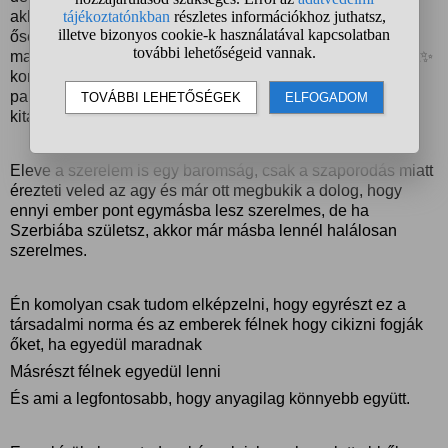
akkor is csodálkozom, hogy anno még az őskorban két
ősember szexelt egyet, majd terhes lett a nő, ezért együtt
maradtak(mert kb így alakulhatott ki a nagy ✨párkapcsolat✨
koncepciója), ebből már az lett, hogy mindenki ezen
parádézik, hogy legyen kapcsolata, mikor ez csak egy
kitalált és félig-meddig organikusan létrejött koncepció.
Eleve a szerelem is egy baromság, csak a szaporodás miatt
érezteti veled az agy és már ott megbukik a dolog, hogy
ennyi ember pont egymásba lesz szerelmes, de ha
Szerbiába születsz, akkor már másba lennél halálosan
szerelmes.
Én komolyan csak tudom elképzelni, hogy egyrészt ez a
társadalmi norma és az emberek félnek hogy cikizni fogják
őket, ha egyedül maradnak
Másrészt félnek egyedül lenni
És ami a legfontosabb, hogy anyagilag könnyebb együtt.