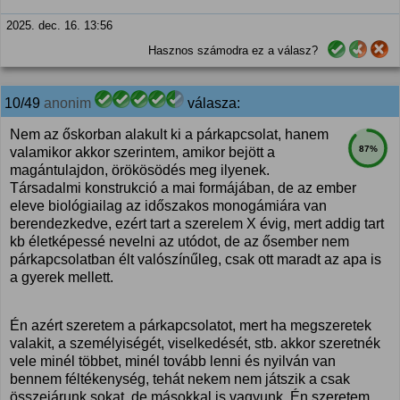
2025. dec. 16. 13:56
Hasznos számodra ez a válasz?
10/49
anonim
válasza:
Nem az őskorban alakult ki a párkapcsolat, hanem
87%
valamikor akkor szerintem, amikor bejött a
magántulajdon, örökösödés meg ilyenek.
Társadalmi konstrukció a mai formájában, de az ember
eleve biológiailag az időszakos monogámiára van
berendezkedve, ezért tart a szerelem X évig, mert addig tart
kb életképessé nevelni az utódot, de az ősember nem
párkapcsolatban élt valószínűleg, csak ott maradt az apa is
a gyerek mellett.
Én azért szeretem a párkapcsolatot, mert ha megszeretek
valakit, a személyiségét, viselkedését, stb. akkor szeretnék
vele minél többet, minél tovább lenni és nyilván van
bennem féltékenység, tehát nekem nem játszik a csak
összejárunk sokat, de másokkal is vagyunk. Én szeretem