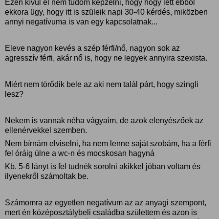
Ezen kívül el nem tudom képzelni, hogy hogy lett ebből
ekkora ügy, hogy itt is szüleik napi 30-40 kérdés, miközben
annyi negatívuma is van egy kapcsolatnak...
Eleve nagyon kevés a szép férfi/nő, nagyon sok az
agresszív férfi, akár nő is, hogy ne legyek annyira szexista.
Miért nem törődik bele az aki nem talál párt, hogy szingli
lesz?
Nekem is vannak néha vágyaim, de azok elenyészőek az
ellenérvekkel szemben.
Nem bírnám elviselni, ha nem lenne saját szobám, ha a férfi
fel óráig ülne a wc-n és mocskosan hagyná
Kb. 5-6 lányt is fel tudnék sorolni akikkel jóban voltam és
ilyenekről számoltak be.
Számomra az egyetlen negatívum az az anyagi szempont,
mert én középosztálybeli családba születtem és azon is