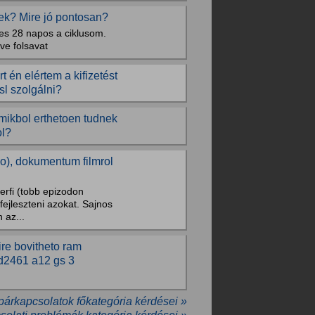
ek? Mire jó pontosan?
es 28 napos a ciklusom.
ve folsavat
 én elértem a kifizetést
sl szolgálni?
mikbol erthetoen tudnek
ol?
lo), dokumentum filmrol
erfi (tobb epizodon
ejleszteni azokat. Sajnos
 az...
ire bovitheto ram
 d2461 a12 gs 3
 párkapcsolatok főkategória kérdései »