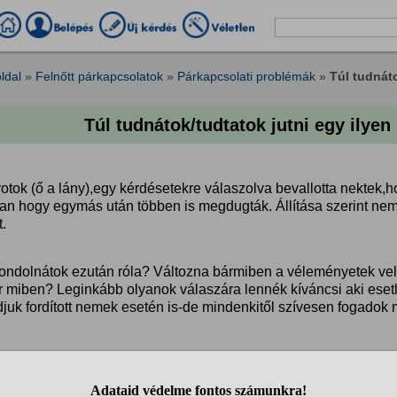
ldal
»
Felnőtt párkapcsolatok
»
Párkapcsolati problémák
»
Túl tudnáto
Túl tudnátok/tudtatok jutni egy ilye
otok (ő a lány),egy kérdésetekre válaszolva bevallotta nektek,h
ban hogy egymás után többen is megdugták. Állítása szerint nem 
t.
gondolnátok ezután róla? Változna bármiben a véleményetek vel
r miben? Leginkább olyanok válaszára lennék kíváncsi aki eset
juk fordított nemek esetén is-de mindenkitől szívesen fogadok 
i a válaszokat!