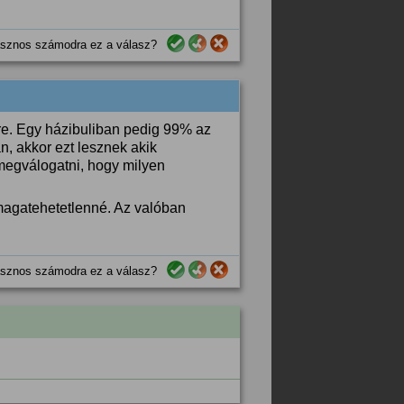
sznos számodra ez a válasz?
re. Egy házibuliban pedig 99% az
n, akkor ezt lesznek akik
 megválogatni, hogy milyen
t magatehetetlenné. Az valóban
sznos számodra ez a válasz?