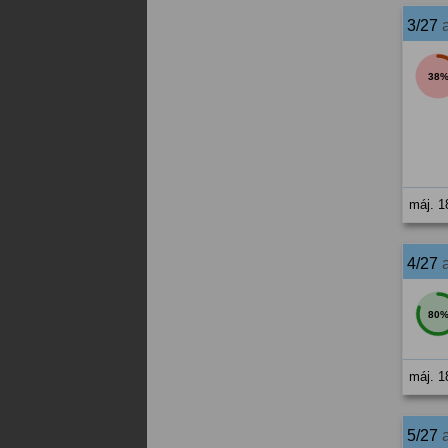
3/27
38
máj. 1
4/27
80
máj. 1
5/27