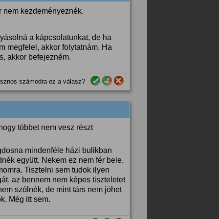
kor nem kezdeményeznék.
lyásolná a kápcsolatunkat, de ha
m megfelel, akkor folytatnám. Ha
s, akkor befejezném.
sznos számodra ez a válasz?
 hogy többet nem vesz részt
dosna mindenféle házi bulikban
dnék együtt. Nekem ez nem fér bele.
omra. Tisztelni sem tudok ilyen
gát, az bennem nem képes tiszteletet
 nem szólnék, de mint társ nem jöhet
. Még itt sem.