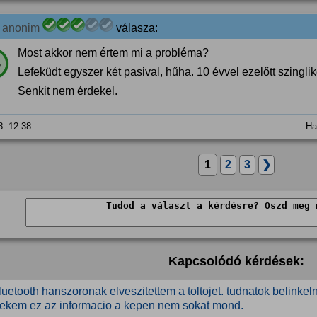
7
anonim
válasza:
Most akkor nem értem mi a probléma?
%
Lefeküdt egyszer két pasival, hűha. 10 évvel ezelőtt szingliké
Senkit nem érdekel.
8. 12:38
Ha
1
2
3
❯
Kapcsolódó kérdések:
luetooth hanszoronak elveszitettem a toltojet. tudnatok belinkel
ekem ez az informacio a kepen nem sokat mond.