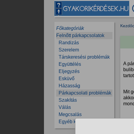
Kezdőo
Főkategóriák
Felnőtt párkapcsolatok
Randizás
Szerelem
Társkeresési problémák
A pár
Együttélés
buli
Eljegyzés
tartot
Esküvő
Házasság
Mit 
Párkapcsolati problémák
akko
Szakítás
mond
Válás
Megcsalás
Egyéb kérdések
Kösz