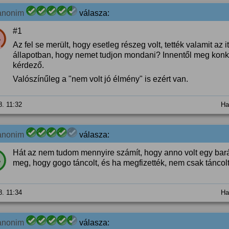
anonim
válasza:
#1
%
Az fel se merült, hogy esetleg részeg volt, tették valamit az
állapotban, hogy nemet tudjon mondani? Innentől meg konk
kérdező.
Valószínűleg a "nem volt jó élmény" is ezért van.
8. 11:32
Ha
anonim
válasza:
Hát az nem tudom mennyire számít, hogy anno volt egy bar
%
meg, hogy gogo táncolt, és ha megfizették, nem csak táncol
8. 11:34
Ha
anonim
válasza: