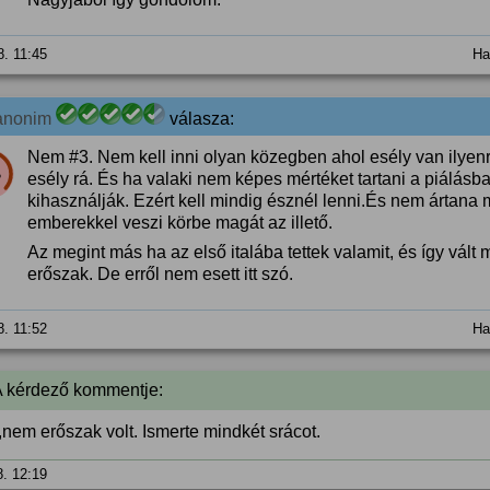
8. 11:45
Ha
anonim
válasza:
Nem #3. Nem kell inni olyan közegben ahol esély van ilyen
%
esély rá. És ha valaki nem képes mértéket tartani a piálásba
kihasználják. Ezért kell mindig észnél lenni.És nem ártana
emberekkel veszi körbe magát az illető.
Az megint más ha az első italába tettek valamit, és így vál
erőszak. De erről nem esett itt szó.
8. 11:52
Ha
A kérdező kommentje:
nem erőszak volt. Ismerte mindkét srácot.
8. 12:19