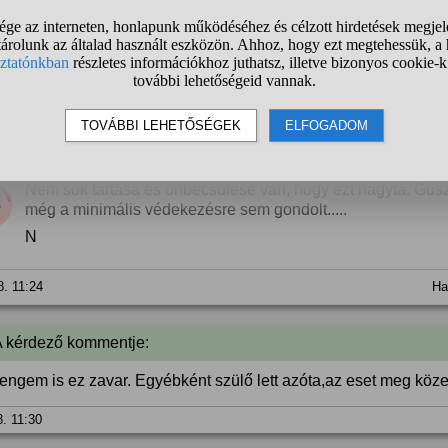
8. 11:12
1
2
3
❯
anonim
válasza:
Nem sok tartása és önbecsülése van, hogy ezt hagyta. Gus
%
még a minimális védekezésre sem gondolt.....
N
8. 11:24
Ha
A kérdező kommentje:
engem is ez zavar. Egyébként szülő lett azóta,az eset meg közel
8. 11:30