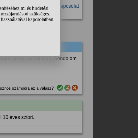
#szex
#információ
#kapcsolat
ztusa viszont annál több. Gondolom
sznos számodra ez a válasz?
 10 éves sztori.