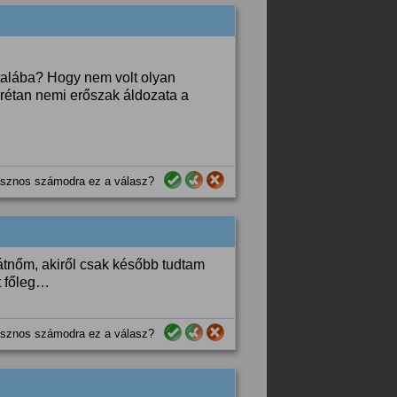
 italába? Hogy nem volt olyan
rétan nemi erőszak áldozata a
sznos számodra ez a válasz?
átnőm, akiről csak később tudtam
t főleg…
sznos számodra ez a válasz?