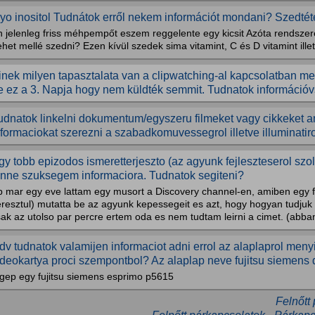
yo inositol Tudnátok erről nekem információt mondani? Szedtét
n jelenleg friss méhpempőt eszem reggelente egy kicsit Azóta rendszer
het mellé szedni? Ezen kívül szedek sima vitamint, C és D vitamint illet
inek milyen tapasztalata van a clipwatching-al kapcsolatban mert
e ez a 3. Napja hogy nem küldték semmit. Tudnatok információv
udnatok linkelni dokumentum/egyszeru filmeket vagy cikkeket a
nformaciokat szerezni a szabadkomuvessegrol illetve illuminatir
gy tobb epizodos ismeretterjeszto (az agyunk fejleszteserol szo
enne szuksegem informaciora. Tudnatok segiteni?
b mar egy eve lattam egy musort a Discovery channel-en, amiben egy f
resztul) mutatta be az agyunk kepessegeit es azt, hogy hogyan tudjuk f
ak az utolso par percre ertem oda es nem tudtam leirni a cimet. (abban
dv tudnatok valamijen informaciot adni errol az alaplaprol meny
ideokartya proci szempontbol? Az alaplap neve fujitsu siemens
 gep egy fujitsu siemens esprimo p5615
Felnőtt