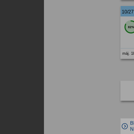
10/2
82
máj. 1
B
N