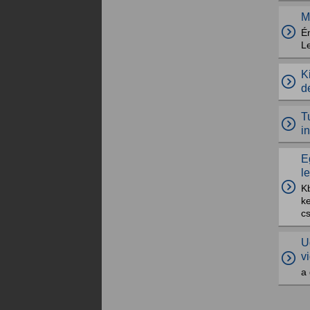
M
É
Le
K
d
T
i
E
l
K
ke
cs
U
v
a