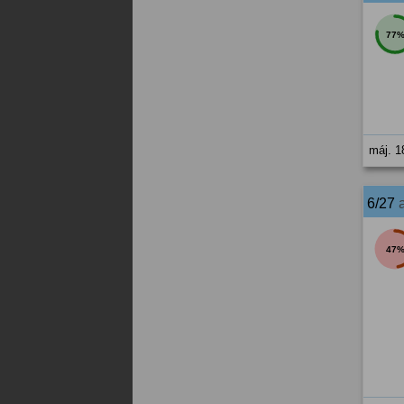
77
máj. 1
6/27
47