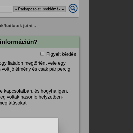
k/tudtatok jutni...
n információn?
Figyelt kérdés
ogy fiatalon megtörtént vele egy
volt jó élmény és csak pár percig
e kapcsolatban, és hogyha igen,
leg voltak hasonló helyzetben-
meglátásokat.