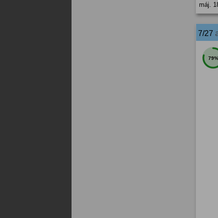
máj. 1
7/27
79