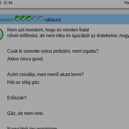
8. 11:44
Ha
anonim
válasza:
Nem azt mondom, hogy ez minden fiatal
%
nővel előfordul, de nem ritka és igazából az érdekelne, hogy
Csak ki szerette volna próbálni, mert izgatta?
Akkor nincs gond.
Azért csinálta, mert menő akart lenni?
Hát az elég gáz.
Erőszak?
Gáz, de nem neki.
Nagyjából így gondolom.