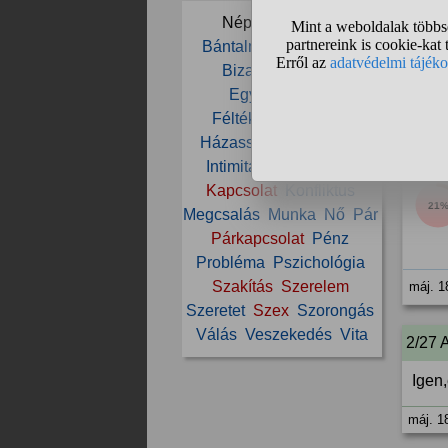
Népszerű témák:
Bántalmazás
Barátnő
máj. 1
Bizalom
Család
Együttélés
Ex
Féltékenység
Férfi
Házasság
Házimunka
1/27
Intimitás
Ismerkedés
Kapcsolat
Konfliktus
21
Megcsalás
Munka
Nő
Pár
Párkapcsolat
Pénz
Probléma
Pszichológia
Szakítás
Szerelem
máj. 1
Szeretet
Szex
Szorongás
Válás
Veszekedés
Vita
2/27 
Igen,
máj. 1