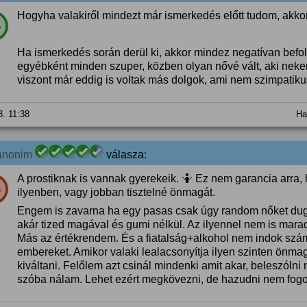
Hogyha valakiről mindezt már ismerkedés előtt tudom, ak
%
Ha ismerkedés során derül ki, akkor mindez negatívan befo
egyébként minden szuper, közben olyan nővé vált, aki neke
viszont már eddig is voltak más dolgok, ami nem szimpatiku
8. 11:38
Ha
anonim
válasza:
A prostiknak is vannak gyerekeik. 🤷 Ez nem garancia arra,
%
ilyenben, vagy jobban tisztelné önmagát.
Engem is zavarna ha egy pasas csak úgy random nőket dug
akár tized magával és gumi nélkül. Az ilyennel nem is mara
Más az értékrendem. És a fiatalság+alkohol nem indok szám
embereket. Amikor valaki lealacsonyítja ilyen szinten önma
kiváltani. Felőlem azt csinál mindenki amit akar, beleszólni
szóba nálam. Lehet ezért megkövezni, de hazudni nem fogok