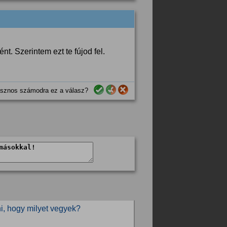
nt. Szerintem ezt te fújod fel.
sznos számodra ez a válasz?
ni, hogy milyet vegyek?