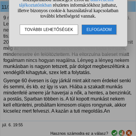
11/13 Kv-An
válasza:
9 nem tudom. Az biztos a páromat nem érdekli, hogy néz ki.
Legalábbis a ruházata. Magán az emberen látszik, hogy
nem elhanyagolt, viszont semmi csillogás. Első randira
tiszta de kopott munkásban jött, egy öreg keleti autóval
2005-ben. Később megtudtam nincs is rendes ruhatára, amit
még az exe rendezett neki azt kinőtte, nem tudta felhúzni,
mindenesetre én felöltöztettem. Ha eltorzulna baleset miatt
fogalmam nincs hogyan reagálna. Lényeg a lényeg nekem
munkásban is nagyon tetszett, pár dolgot megbeszéltünk a
vendéglőt kihagytuk, szex lett a folytatás.
Gyenge 60 évesen is úgy járkál mint akit nem érdekel senki
és semmi, és kb. ez így is van. Hiába a szakadt munkás
mindenfelé amerre jár haverjai a nők, a hentes, a benzinkút,
a postás, Sparban többen is. A túl kopott munkást nekem
kell eltüntetni, probáltam kimosom olajos rongynak, akkor
kicselez mert felveszi. A kazán a tuti megoldás.An
júl. 6. 19:55
Hasznos számodra ez a válasz?