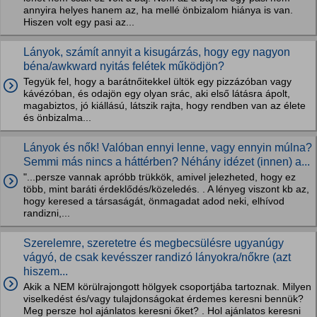
annyira helyes hanem az, ha mellé önbizalom hiánya is van.
Hiszen volt egy pasi az...
Lányok, számít annyit a kisugárzás, hogy egy nagyon
béna/awkward nyitás felétek működjön?
Tegyük fel, hogy a barátnőitekkel ültök egy pizzázóban vagy
kávézóban, és odajön egy olyan srác, aki első látásra ápolt,
magabiztos, jó kiállású, látszik rajta, hogy rendben van az élete
és önbizalma...
Lányok és nők! Valóban ennyi lenne, vagy ennyin múlna?
Semmi más nincs a háttérben? Néhány idézet (innen) a...
"...persze vannak apróbb trükkök, amivel jelezheted, hogy ez
több, mint baráti érdeklődés/közeledés. . A lényeg viszont kb az,
hogy keresed a társaságát, önmagadat adod neki, elhívod
randizni,...
Szerelemre, szeretetre és megbecsülésre ugyanúgy
vágyó, de csak kevésszer randizó lányokra/nőkre (azt
hiszem...
Akik a NEM körülrajongott hölgyek csoportjába tartoznak. Milyen
viselkedést és/vagy tulajdonságokat érdemes keresni bennük?
Meg persze hol ajánlatos keresni őket? . Hol ajánlatos keresni