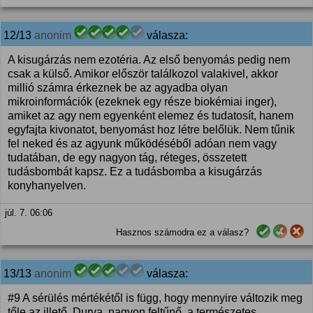
12/13
anonim
válasza:
A kisugárzás nem ezotéria. Az első benyomás pedig nem
csak a külső. Amikor először találkozol valakivel, akkor
millió számra érkeznek be az agyadba olyan
mikroinformációk (ezeknek egy része biokémiai inger),
amiket az agy nem egyenként elemez és tudatosít, hanem
egyfajta kivonatot, benyomást hoz létre belőlük. Nem tűnik
fel neked és az agyunk működéséből adóan nem vagy
tudatában, de egy nagyon tág, réteges, összetett
tudásbombát kapsz. Ez a tudásbomba a kisugárzás
konyhanyelven.
júl. 7. 06:06
Hasznos számodra ez a válasz?
13/13
anonim
válasza:
#9 A sérülés mértékétől is függ, hogy mennyire változik meg
tőle az illető. Durva, nagyon feltűnő, a természetes