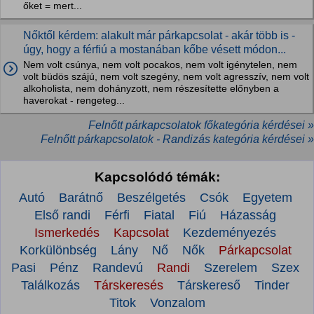
őket = mert...
Nőktől kérdem: alakult már párkapcsolat - akár több is -
úgy, hogy a férfiú a mostanában kőbe vésett módon...
Nem volt csúnya, nem volt pocakos, nem volt igénytelen, nem
volt büdös szájú, nem volt szegény, nem volt agresszív, nem volt
alkoholista, nem dohányzott, nem részesítette előnyben a
haverokat - rengeteg...
Felnőtt párkapcsolatok főkategória kérdései »
Felnőtt párkapcsolatok - Randizás kategória kérdései »
Kapcsolódó témák:
Autó
Barátnő
Beszélgetés
Csók
Egyetem
Első randi
Férfi
Fiatal
Fiú
Házasság
Ismerkedés
Kapcsolat
Kezdeményezés
Korkülönbség
Lány
Nő
Nők
Párkapcsolat
Pasi
Pénz
Randevú
Randi
Szerelem
Szex
Találkozás
Társkeresés
Társkereső
Tinder
Titok
Vonzalom