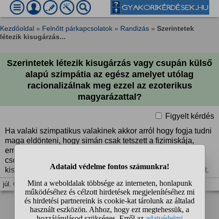
Kezdőoldal
»
Felnőtt párkapcsolatok
»
Randizás
»
Szerintetek
létezik kisugárzás...
Szerintetek létezik kisugárzás vagy csupán külső
alapú szimpátia az egész amelyet utólag
racionalizálnak meg ezzel az ezoterikus
magyarázattal?
Figyelt kérdés
Ha valaki szimpatikus valakinek akkor arról hogy fogja tudni
maga eldönteni, hogy simán csak tetszett a fizimiskája,
emiatt pozitívan reagált rá, aminek következtében láss
csodát a másik fél is pozitívan reagált vissza. Így ő lehet
kisugárzást lát bele holott sokkal banálisabb a magyarázat.
júl. 6. 13:35
❮
1
2