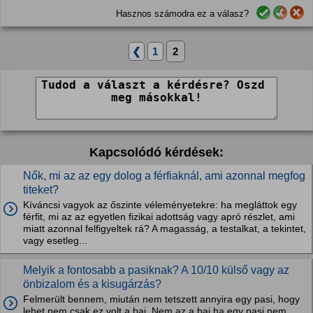
Hasznos számodra ez a válasz?
❮
1
2
Kapcsolódó kérdések:
Nők, mi az az egy dolog a férfiaknál, ami azonnal megfog
titeket?
Kíváncsi vagyok az őszinte véleményetekre: ha megláttok egy
férfit, mi az az egyetlen fizikai adottság vagy apró részlet, ami
miatt azonnal felfigyeltek rá? A magasság, a testalkat, a tekintet,
vagy esetleg...
Melyik a fontosabb a pasiknak? A 10/10 külső vagy az
önbizalom és a kisugárzás?
Felmerült bennem, miután nem tetszett annyira egy pasi, hogy
lehet nem csak ez volt a baj. Nem az a baj ha egy pasi nem