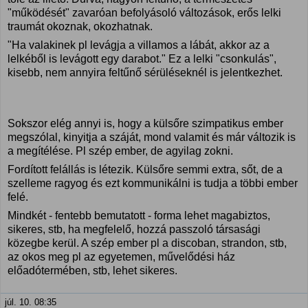
"működését" zavaróan befolyásoló változások, erős lelki
traumát okoznak, okozhatnak.
"Ha valakinek pl levágja a villamos a lábát, akkor az a
lelkéből is levágott egy darabot." Ez a lelki "csonkulás",
kisebb, nem annyira feltűnő sérüléseknél is jelentkezhet.
Sokszor elég annyi is, hogy a külsőre szimpatikus ember
megszólal, kinyitja a száját, mond valamit és már változik is
a megítélése. Pl szép ember, de agyilag zokni.
Fordított felállás is létezik. Külsőre semmi extra, sőt, de a
szelleme ragyog és ezt kommunikálni is tudja a többi ember
felé.
Mindkét - fentebb bemutatott - forma lehet magabiztos,
sikeres, stb, ha megfelelő, hozzá passzoló társasági
közegbe kerül. A szép ember pl a discoban, strandon, stb,
az okos meg pl az egyetemen, művelődési ház
előadótermében, stb, lehet sikeres.
júl. 10. 08:35