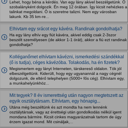
Lehet, hogy béna a kérdés. Van egy lány akivel beszélgetünk. Ő
szobalányként dolgozik. Én meg 12 órában. Így kicsit nehézkes a
talinkat megoldani. Ô is szeretne talizni. Nem egy városban
lakunk. Kb 35 km-re...
Elhivtam egy srácot egy kávéra. Randinak gondolhatja?
Ha egy lány elhív egy fiút kávéra, akivel eddig csak 2-3szor
beszélt személyesen (de akkor 1-1 órát), akkor a fiú ezt randinak
gondolhatja?
Kolléganőmet elhívtam kávézni, ismerkedési szándékkal
(ő is tudja), céges kávézóba. Tolakodás, ha én fizetek?
Megismertem egy lányt Interneten, társkereső oldalon. Tök jól
elbeszélgettünk. Kiderült, hogy egy ugyanannál a nagy cégnél
dolgozunk, de eltérő telephelyen (5000+ fős cég). Elhívtam egy,
a munkahelyünkhöz...
Mit tegyek? 8 év ismerettség után nagyon megtetszett az
egyik osztálytársam. Elhívtam, egy hónapig...
Utána még beszéltünk és azt mondta ha nem lennénk
osztálytársak, vagy az érettségi után gondolkodás nélkül igent
mondana bármire. Kicsit cinkes magyarázatnak tartom de úgy
érzem igazat mond. Mit csináljak,...