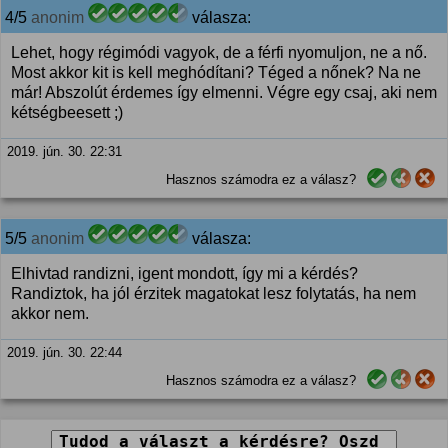
4/5
anonim
válasza:
Lehet, hogy régimódi vagyok, de a férfi nyomuljon, ne a nő.
Most akkor kit is kell meghódítani? Téged a nőnek? Na ne
már! Abszolút érdemes így elmenni. Végre egy csaj, aki nem
kétségbeesett ;)
2019. jún. 30. 22:31
Hasznos számodra ez a válasz?
5/5
anonim
válasza:
Elhivtad randizni, igent mondott, így mi a kérdés?
Randiztok, ha jól érzitek magatokat lesz folytatás, ha nem
akkor nem.
2019. jún. 30. 22:44
Hasznos számodra ez a válasz?