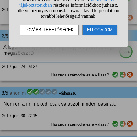
2019. jún. 24. 07:59
Hasznos számodra ez a válasz?
2/5
anonim
válasza:
A legtöbb nő így csinálja, úgyhogy megszoksz vagy
100%
megszöksz :D
2019. jún. 24. 08:27
Hasznos számodra ez a válasz?
3/5
anonim
válasza:
Nem ér rá írni neked, csak válaszol minden pasinak...
2019. jún. 30. 22:15
Hasznos számodra ez a válasz?