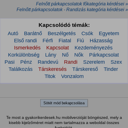
Felnőtt párkapcsolatok főkategória kérdései »
Felnőtt párkapcsolatok - Randizás kategória kérdései »
Kapcsolódó témák:
Autó
Barátnő
Beszélgetés
Csók
Egyetem
Első randi
Férfi
Fiatal
Fiú
Házasság
Ismerkedés
Kapcsolat
Kezdeményezés
Korkülönbség
Lány
Nő
Nők
Párkapcsolat
Pasi
Pénz
Randevú
Randi
Szerelem
Szex
Találkozás
Társkeresés
Társkereső
Tinder
Titok
Vonzalom
Sötét mód bekapcsolása
Te most a gyakorikerdesek.hu mobilverzióját böngészed, mely a
kisebb kijelzőméret miatt nem tartalmazza a weboldal összes
funkcióját.