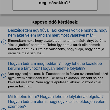
Kapcsolódó kérdések:
Beszélgettem egy fiúval, aki kedves volt de mondta, hogy
nem akar velem randizni mert most valakivel már...
Elmondtam neki, hogy tiszteletben tartom a másik lányt és én a
“tiszta játékot” szeretem. Tehát így nem akarok tőle semmit
barátok lehetünk. Erre azt válaszolta, hogy tudja, hogy nem jó
várni de majd szól ha...
Hogyan tudnám meghódítani? Hogy lehetne közelebb
kerülni a lányhoz? Hogyan lehetne folytatni?
Van egy csaj aki tetszik. Facebookon is felvett az ismerősei közé.
Igyekszem érdeklődni felé. De nem zaklatóan. Viszont sajnos
keveset válaszol. Nem egy településen lakunk. Viszont kb 40
percre lakunk...
Mit lehetne tenni? Hogyan lehetne folytatni a dolgokat?
Hogyan tudnám elérni, hogy egy kicsit felóldódjon velem
szemben?