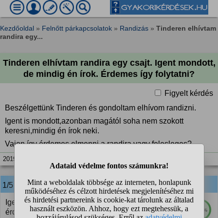
Kezdőoldal
»
Felnőtt párkapcsolatok
»
Randizás
»
Tinderen elhívtam
randira egy...
Tinderen elhívtam randira egy csajt. Igent mondott,
de mindig én írok. Érdemes így folytatni?
Figyelt kérdés
Beszélgettünk Tinderen és gondoltam elhívom randizni.
Igent is mondott,azonban magától soha nem szokott
keresni,mindig én írok neki.
Vajon így érdemes elmenni a randira vagy felesleges?
2019. jún. 24. 07:50
1/5
anonim
válasza:
Igen érdemes...majd ha élőben is passzív és
100%
érdektelen na akkor nem érdemes 2. randi