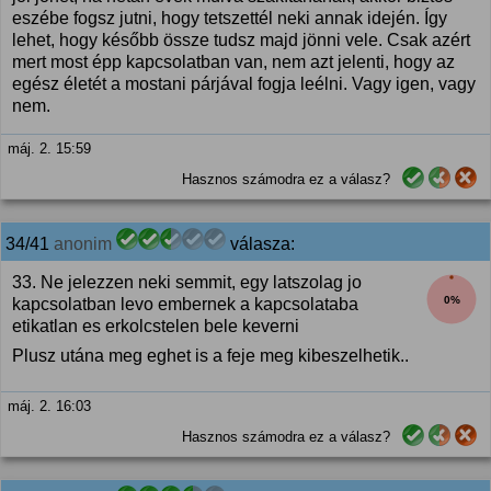
eszébe fogsz jutni, hogy tetszettél neki annak idején. Így
lehet, hogy később össze tudsz majd jönni vele. Csak azért
mert most épp kapcsolatban van, nem azt jelenti, hogy az
egész életét a mostani párjával fogja leélni. Vagy igen, vagy
nem.
máj. 2. 15:59
Hasznos számodra ez a válasz?
34/41
anonim
válasza:
33. Ne jelezzen neki semmit, egy latszolag jo
0%
kapcsolatban levo embernek a kapcsolataba
etikatlan es erkolcstelen bele keverni
Plusz utána meg eghet is a feje meg kibeszelhetik..
máj. 2. 16:03
Hasznos számodra ez a válasz?