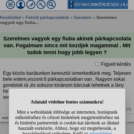
Kezdőoldal
»
Felnőtt párkapcsolatok
»
Szerelem
»
Szerelmes
vagyok egy fiuba...
Szerelmes vagyok egy fiuba akinek párkapcsolata
van. Fogalmam sincs mit kezdjek magammal . Mit
tudok tenni hogy jobb legyen ?
Figyelt kérdés
Egy közös barátunkon keresztül ismerkedtünk meg. Teljesen
bele estem,viszont ő párkapcsolatban van . Nagyon sokat
gondolok rá ,és sokszor kívánom bárcsak lehetnek a lány
helyébe . Nagyon nehezemre esik így élni . Kérlek ,aki tud
segítsen …. Voltam terapeutanal is ,azt mondta pech …
#szerelem
márc. 30. 17:22
❮❮
❮
...
2
3
4
5
❯
❯❯