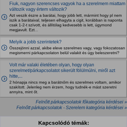
Fiuk, nagyon szerencses vagyok ha a szerelmem miattam
változik vagy értem változik?
Azt veszik észre a barátai, hogy jobb lett, mármint hogy pl nem
iszik a barátaival, teljesen elhagyta a cigit, korábban is naponta
csak 1-2-t szívott, és állítólag kedvesebb is lett, úgymond
megjavult. Ezt...
Melyik a jobb szerintetek?
Összejönni azzal, akibe eleve szerelmes vagy, vagy fokozatosan
megismerni párkapcsolaton belül valakit és úgy beleszeretni?
Volt már valaki életében olyan, hogy olyan
szerelmet/párkapcsolatot sikerült fölülmúlni, miről azt
hitte,...
2 hónapja nincs meg a barátnőm és szerelmes voltam, amikor
szakított. Jelenleg nem érzem, hogy tudnék-e mást szeretni
annyira, mint őt.
Felnőtt párkapcsolatok főkategória kérdései »
Felnőtt párkapcsolatok - Szerelem kategória kérdései »
Kapcsolódó témák: