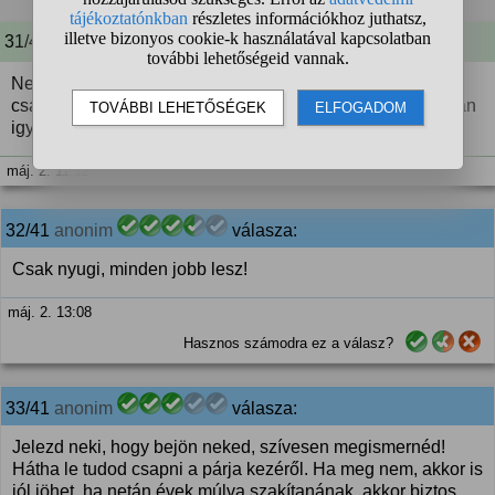
31/41 A kérdező kommentje:
Nem átlagon felüli a fiú, én se vagyok az. Persze én sem
csapnam le,azt nem tennem meg. Így csendben,magamban
igyekszem rendezni ezeket az érzéseket
máj. 2. 11:12
32/41
anonim
válasza:
Csak nyugi, minden jobb lesz!
máj. 2. 13:08
Hasznos számodra ez a válasz?
33/41
anonim
válasza:
Jelezd neki, hogy bejön neked, szívesen megismernéd!
Hátha le tudod csapni a párja kezéről. Ha meg nem, akkor is
jól jöhet, ha netán évek múlva szakítanának, akkor biztos