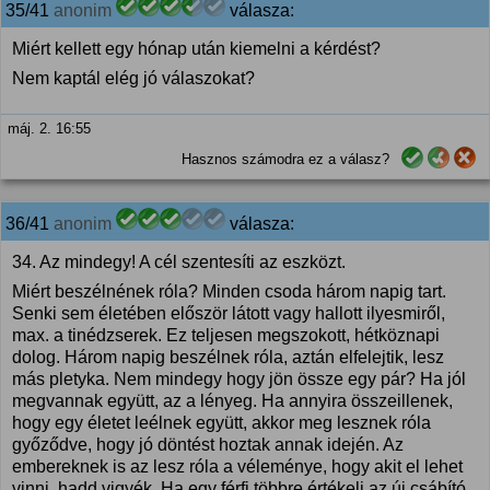
35/41
anonim
válasza:
Miért kellett egy hónap után kiemelni a kérdést?
Nem kaptál elég jó válaszokat?
máj. 2. 16:55
Hasznos számodra ez a válasz?
36/41
anonim
válasza:
34. Az mindegy! A cél szentesíti az eszközt.
Miért beszélnének róla? Minden csoda három napig tart.
Senki sem életében először látott vagy hallott ilyesmiről,
max. a tinédzserek. Ez teljesen megszokott, hétköznapi
dolog. Három napig beszélnek róla, aztán elfelejtik, lesz
más pletyka. Nem mindegy hogy jön össze egy pár? Ha jól
megvannak együtt, az a lényeg. Ha annyira összeillenek,
hogy egy életet leélnek együtt, akkor meg lesznek róla
győződve, hogy jó döntést hoztak annak idején. Az
embereknek is az lesz róla a véleménye, hogy akit el lehet
vinni, hadd vigyék. Ha egy férfi többre értékeli az új csábító