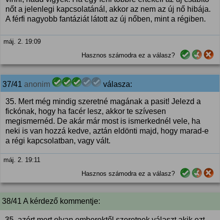
nőt a jelenlegi kapcsolatánál, akkor az nem az új nő hibája.
A férfi nagyobb fantáziát látott az új nőben, mint a régiben.
máj. 2. 19:09
Hasznos számodra ez a válasz?
37/41
anonim
válasza:
35. Mert még mindig szeretné magának a pasit! Jelezd a
fickónak, hogy ha facér lesz, akkor te szívesen
megismernéd. De akár már most is ismerkednél vele, ha
neki is van hozzá kedve, aztán eldönti majd, hogy marad-e
a régi kapcsolatban, vagy vált.
máj. 2. 19:11
Hasznos számodra ez a válasz?
38/41 A kérdező kommentje:
35, azért mert olyan emberektől szeretnek választ akik ezt