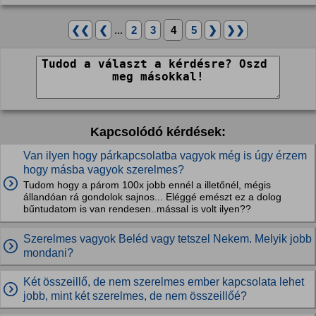
❮❮
❮
...
2
3
4
5
❯
❯❯
Kapcsolódó kérdések:
Van ilyen hogy párkapcsolatba vagyok még is úgy érzem
hogy másba vagyok szerelmes?
Tudom hogy a párom 100x jobb ennél a illetőnél, mégis
állandóan rá gondolok sajnos... Eléggé emészt ez a dolog
bűntudatom is van rendesen..mással is volt ilyen??
Szerelmes vagyok Beléd vagy tetszel Nekem. Melyik jobb
mondani?
Két összeillő, de nem szerelmes ember kapcsolata lehet
jobb, mint két szerelmes, de nem összeillőé?