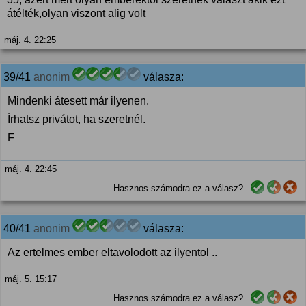
átélték,olyan viszont alig volt
máj. 4. 22:25
39/41
anonim
válasza:
Mindenki átesett már ilyenen.
Írhatsz privátot, ha szeretnél.
F
máj. 4. 22:45
Hasznos számodra ez a válasz?
40/41
anonim
válasza:
Az ertelmes ember eltavolodott az ilyentol ..
máj. 5. 15:17
Hasznos számodra ez a válasz?