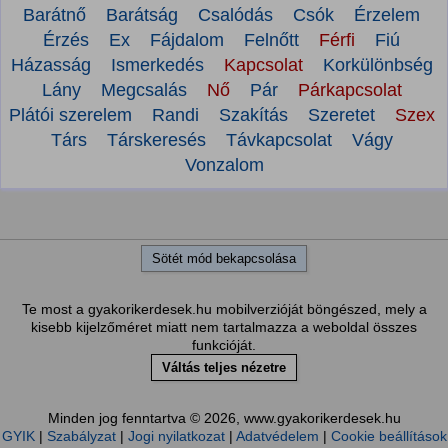
Barátnő
Barátság
Csalódás
Csók
Érzelem
Érzés
Ex
Fájdalom
Felnőtt
Férfi
Fiú
Házasság
Ismerkedés
Kapcsolat
Korkülönbség
Lány
Megcsalás
Nő
Pár
Párkapcsolat
Plátói szerelem
Randi
Szakítás
Szeretet
Szex
Társ
Társkeresés
Távkapcsolat
Vágy
Vonzalom
Sötét mód bekapcsolása
Te most a gyakorikerdesek.hu mobilverzióját böngészed, mely a
kisebb kijelzőméret miatt nem tartalmazza a weboldal összes
funkcióját.
Váltás teljes nézetre
Minden jog fenntartva © 2026, www.gyakorikerdesek.hu
GYIK
|
Szabályzat
|
Jogi nyilatkozat
|
Adatvédelem
|
Cookie beállítások