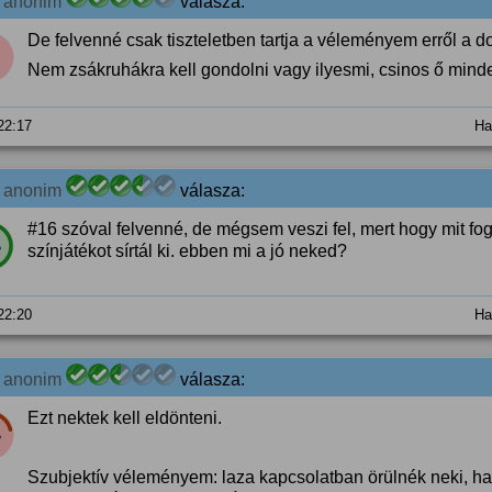
7
anonim
válasza:
De felvenné csak tiszteletben tartja a véleményem erről a do
Nem zsákruhákra kell gondolni vagy ilyesmi, csinos ő min
 22:17
Ha
7
anonim
válasza:
#16 szóval felvenné, de mégsem veszi fel, mert hogy mit fog
%
színjátékot sírtál ki. ebben mi a jó neked?
 22:20
Ha
7
anonim
válasza:
Ezt nektek kell eldönteni.
%
Szubjektív véleményem: laza kapcsolatban örülnék neki, ha 