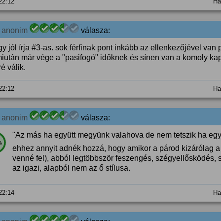
 22:12
Ha
7
anonim
válasza:
y jól írja #3-as. sok férfinak pont inkább az ellenkezőjével van
miután már vége a "pasifogó" időknek és sínen van a komoly kap
é válik.
 22:12
Ha
7
anonim
válasza:
"Az más ha együtt megyünk valahova de nem tetszik ha egyed
%
ehhez annyit adnék hozzá, hogy amikor a párod kizárólag a
venné fel), abból legtöbbször feszengés, szégyellősködés, 
az igazi, alapból nem az ő stílusa.
 22:14
Ha