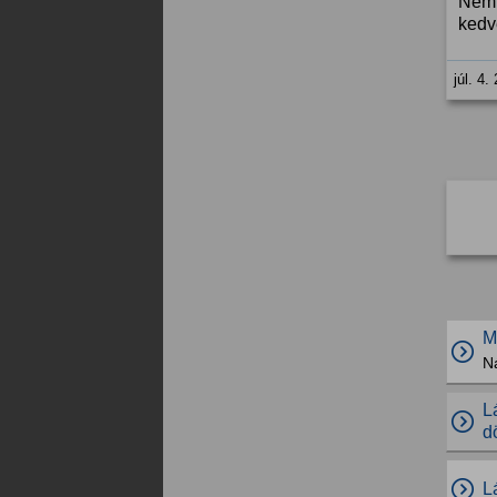
Nem 
kedv
júl. 4.
M
N
L
d
L