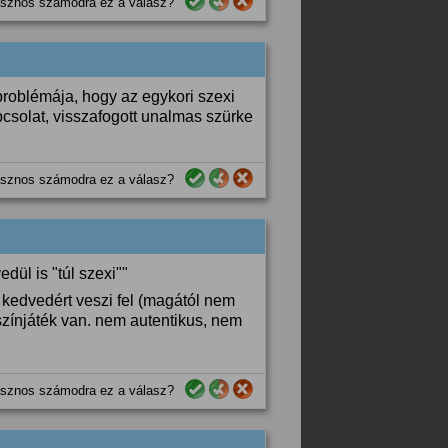
sznos számodra ez a válasz?
 problémája, hogy az egykori szexi
csolat, visszafogott unalmas szürke
sznos számodra ez a válasz?
ül is "túl szexi""
 kedvedért veszi fel (magától nem
színjáték van. nem autentikus, nem
sznos számodra ez a válasz?