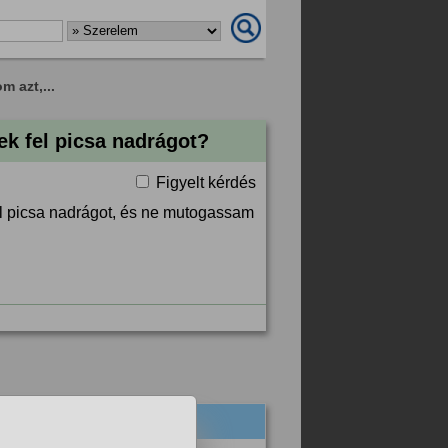
 azt,...
k fel picsa nadrágot?
Figyelt kérdés
fel picsa nadrágot, és ne mutogassam