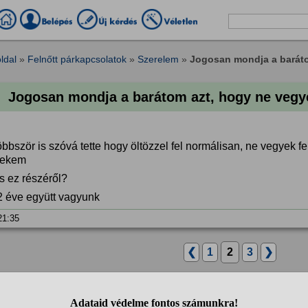
ldal
»
Felnőtt párkapcsolatok
»
Szerelem
»
Jogosan mondja a barátom
Jogosan mondja a barátom azt, hogy ne vegye
bbször is szóvá tette hogy öltözzel fel normálisan, ne vegyek 
nekem
s ez részéről?
2 éve együtt vagyunk
 21:35
❮
1
2
3
❯
7
anonim
válasza: