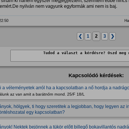
sírtam ki hanem egyszer megjegyeztem, szerintem ebbe nincs
emért.De nyilván nem vagyunk egyformák ami nem is baj.
 22:50
Ha
❮
1
2
3
❯
Kapcsolódó kérdések:
i a véleményetek arról ha a kapcsolatban a nő hordja a nadrág
álunk az van amit a barátnőm mond. 25/F 18/L
ányok, hölgyek, ti hogy szeretitek a legjobban, hogy legyen az ir
öntéshozatal egy kapcsolatban?
ányok! Nektek bejönnek a tükör előtt billegő bokavillantós nadrá