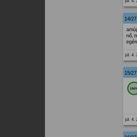
júl. 4.
14/2
amúg
nő, 
egérr
júl. 4.
15/2
100
júl. 4.