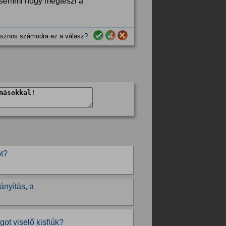
 semmi hogy megteszi a
sznos számodra ez a válasz?
ot?
ányítás, a
got viselő kisfiúk?