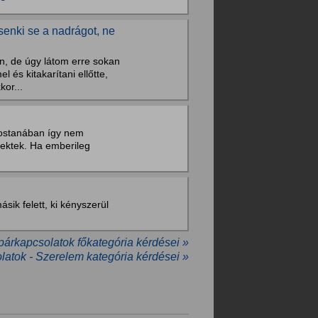
senki se a nadrágot, ne
on, de úgy látom erre sokan
és kitakarítani ellőtte,
kor...
mostanában így nem
nektek. Ha emberileg
ásik felett, ki kényszerül
 párkapcsolatok főkategória kérdései »
latok - Szerelem kategória kérdései »