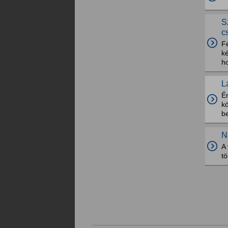
S
c
Fé
k
ho
L
É
k
b
N
A 
t