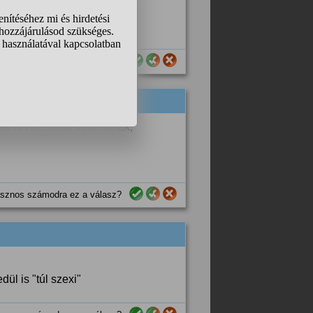
sznos számodra ez a válasz?
iak is vonzónak találhatnak,
sznos számodra ez a válasz?
l is "túl szexi"