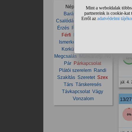
9
Népszerű témák:
Láts
Barátnő
Barátság
Csalódás
Csók
Érzelem
júl. 4.
Érzés
Fájdalom
Felnőtt
Férfi
Fiú
Házasság
Ismerkedés
Kapcsolat
12/2
Korkülönbség
Lány
Megcsalás
Munkahely
Nő
68
Pár
Párkapcsolat
Plátói szerelem
Randi
Szakítás
Szeretet
Szex
júl. 4.
Társ
Társkeresés
Távkapcsolat
Vágy
Vonzalom
13/2
0%