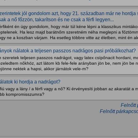
zerintetek jól gondolom azt, hogy 21. században már ne hordja 
sak a nő főzzön, takarítson és ne csak a férfi legyen...
rfiként én úgy gondolom, hogy már túl kéne lépni a klasszikus minták
éptelenek. Ha lesz majd barátnőm szeretném néha meglepni a főztömmel 
gy ne a koszban várjam. Ha esetleg többre vitte az életben, mint én ak
ányok nálatok a teljesen passzos nadrágos pasi próbálkozhat?
n szeretek teljesen passzos nadrágot, vagy latex csípőnacit hordani, 
özeledtem nőkhöz, azt látom kb fele-fele arányban jön be, nem jön be 
ejönne nektek a hapsi, akkor járnátok vele-m?
álatok ki hordja a nadrágot?
fiú vagy a lány / a férfi vagy a nő? Ki érvényesíti jobban az akaratát a m
öbb kompromisszumra?
Felnőtt
Felnőtt párkapcso