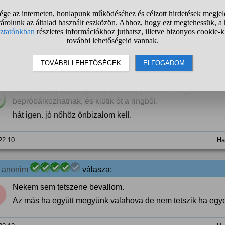
zik hogy te csak az idegeid miatt vagy az oldalon! Goosfraba!
 22:03
Ha
7
anonim
válasza:
valószínűleg szorongással tölti el a gondolat, hogy más férf
%
bepróbálkozhatnak, és kiütik őt a ringből.
hát igen. jó nőhöz önbizalom kell.
 22:10
Ha
7
anonim
válasza:
Nekem sem tetszene bevallom.
Az más ha együtt megyünk valahova de nem tetszik ha egyedü