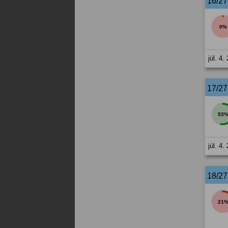
16/2
0%
júl. 4.
17/2
53
júl. 4.
18/2
21