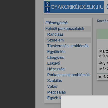
Kezdőo
Főkategóriák
Felnőtt párkapcsolatok
Randizás
Szerelem
Társkeresési problémák
Ma tö
Együttélés
a fe
Eljegyzés
Jogo
Esküvő
Házasság
Már 
Párkapcsolati problémák
júl. 4.
Szakítás
Válás
Megcsalás
Egyéb kérdések
11/2