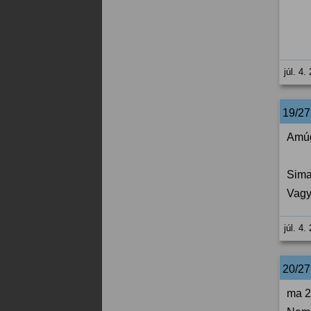
júl. 4.
19/2
Amúg
Sima
Vagy
júl. 4.
20/2
ma 2