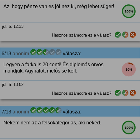
Az, hogy pénze van és jól néz ki, még lehet sügér!
100%
júl. 5. 12:33
Hasznos számodra ez a válasz?
6/13
anonim
válasza:
Legyen a farka is 20 centi! És diplomás orvos
10%
mondjuk. Agyhalott melós se kell.
júl. 5. 13:02
Hasznos számodra ez a válasz?
7/13
anonim
válasza:
Nekem nem az a felsokategorias, aki neked.
100%