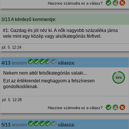
Hasznos számodra ez a válasz?
3/13 A kérdező kommentje:
#1: Gazdag és jól néz ki. A nők nagyobb százaléka járna
vele mint egy közép vagy alsókategóriás férfivel.
júl. 5. 12:24
4/13
anonim
válasza:
Nekem nem attól felsőkategóriás valaki...
91%
Ezt az értékrendet meghagyom a felszínesen
gondolkodóknak.
júl. 5. 12:28
Hasznos számodra ez a válasz?
5/13
anonim
válasza: