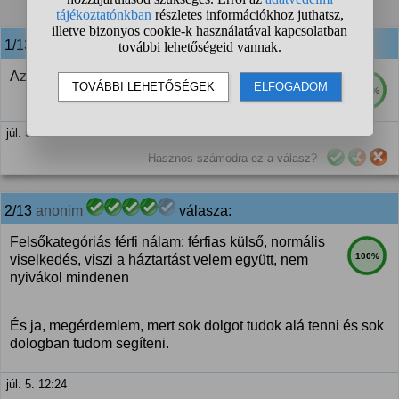
1
2
❯
1/13
anonim
válasza:
Az milyen?
100%
júl. 5. 12:21
Hasznos számodra ez a válasz?
2/13
anonim
válasza:
Felsőkategóriás férfi nálam: férfias külső, normális
100%
viselkedés, viszi a háztartást velem együtt, nem
nyivákol mindenen
És ja, megérdemlem, mert sok dolgot tudok alá tenni és sok
dologban tudom segíteni.
júl. 5. 12:24