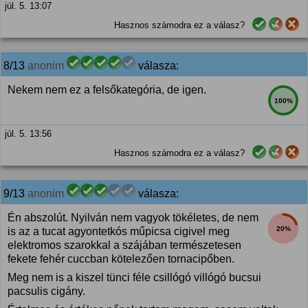
júl. 5. 13:07
Hasznos számodra ez a válasz?
8/13
anonim
válasza:
Nekem nem ez a felsőkategória, de igen.
100%
júl. 5. 13:56
Hasznos számodra ez a válasz?
9/13
anonim
válasza:
Én abszolút. Nyilván nem vagyok tökéletes, de nem
20%
is az a tucat agyontetkós műpicsa cigivel meg
elektromos szarokkal a szájában természetesen
fekete fehér cuccban kötelezően tornacipőben.
Meg nem is a kiszel tünci féle csillógó villógó bucsui
pacsulis cigány.