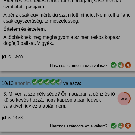
Értelmes és értékes nőnek tartom magam, sosem voltak
szint alatti pasijaim.
A pénz csak egy mértékig számított mindig. Nem kell a flanc,
csak egyszerűség, természetesség.
Értelem és érzelem.
A többieknek meg meghagyom a szintén tetkós kopasz
dögfejű palikat. Vigyék...
júl. 5. 14:00
Hasznos számodra ez a válasz?
10/13
anonim
válasza:
3: Milyen a személyisége? Önmagában a pénz és jó
36%
külső kevés hozzá, hogy kapcsolatban legyek
valakivel, így ez alapján nem.
júl. 5. 14:58
Hasznos számodra ez a válasz?