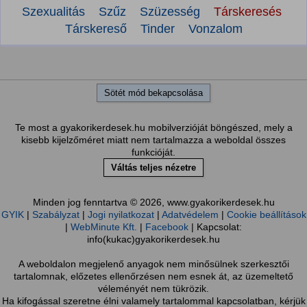
Szexualitás
Szűz
Szüzesség
Társkeresés
Társkereső
Tinder
Vonzalom
Sötét mód bekapcsolása
Te most a gyakorikerdesek.hu mobilverzióját böngészed, mely a
kisebb kijelzőméret miatt nem tartalmazza a weboldal összes
funkcióját.
Váltás teljes nézetre
Minden jog fenntartva © 2026, www.gyakorikerdesek.hu
GYIK
|
Szabályzat
|
Jogi nyilatkozat
|
Adatvédelem
|
Cookie beállítások
|
WebMinute Kft.
|
Facebook
| Kapcsolat:
info(kukac)gyakorikerdesek.hu
A weboldalon megjelenő anyagok nem minősülnek szerkesztői
tartalomnak, előzetes ellenőrzésen nem esnek át, az üzemeltető
véleményét nem tükrözik.
Ha kifogással szeretne élni valamely tartalommal kapcsolatban, kérjük