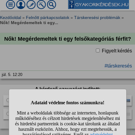
Kezdőoldal
»
Felnőtt párkapcsolatok
»
Társkeresési problémák
»
Nők! Megérdemeltek ti egy...
Nők! Megérdemeltek ti egy felsőkategóriás férfit?
Figyelt kérdés
#társkeresés
júl. 5. 12:20
A kérdező szavazást indított:
Igen
Nem
13 szavazat