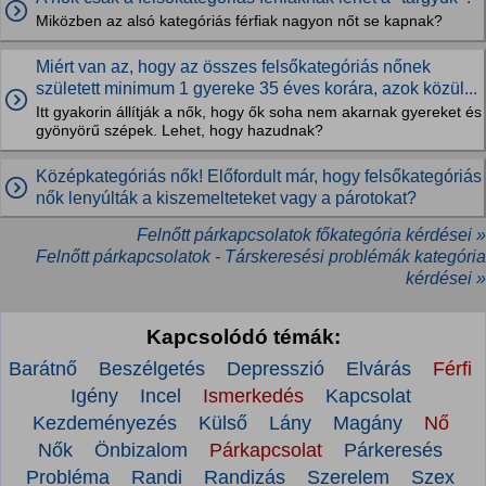
Miközben az alsó kategóriás férfiak nagyon nőt se kapnak?
Miért van az, hogy az összes felsőkategóriás nőnek
született minimum 1 gyereke 35 éves korára, azok közül...
Itt gyakorin állítják a nők, hogy ők soha nem akarnak gyereket és
gyönyörű szépek. Lehet, hogy hazudnak?
Középkategóriás nők! Előfordult már, hogy felsőkategóriás
nők lenyúlták a kiszemelteteket vagy a párotokat?
Felnőtt párkapcsolatok főkategória kérdései »
Felnőtt párkapcsolatok - Társkeresési problémák kategória
kérdései »
Kapcsolódó témák:
Barátnő
Beszélgetés
Depresszió
Elvárás
Férfi
Igény
Incel
Ismerkedés
Kapcsolat
Kezdeményezés
Külső
Lány
Magány
Nő
Nők
Önbizalom
Párkapcsolat
Párkeresés
Probléma
Randi
Randizás
Szerelem
Szex