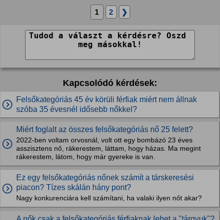
1
2
❯
Kapcsolódó kérdések:
Felsőkategóriás 45 év körüli férfiak miért nem állnak
szóba 35 évesnél idősebb nőkkel?
Miért foglalt az összes felsőkategóriás nő 25 felett?
2022-ben voltam orvosnál, volt ott egy bombázó 23 éves
asszisztens nő, rákerestem, láttam, hogy házas. Ma megint
rákerestem, látom, hogy már gyereke is van.
Ez egy felsőkategóriás nőnek számít a társkeresési
piacon? Tízes skálán hány pont?
Nagy konkurenciára kell számítani, ha valaki ilyen nőt akar?
A nők csak a felsőkategóriás férfiaknak lehet a "tárgyuk"?