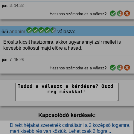
jún. 3. 14:32
Hasznos számodra ez a válasz?
6/6
anonim
válasza:
Erôsíts kicsit hasizomra, akkor ugyanannyi zsír mellet is
kevésbé boltosul majd elôre a hasad.
jún. 7. 15:26
Hasznos számodra ez a válasz?
Kapcsolódó kérdések:
Direkt héjakat szeretnék csináltatni a 2 középső fogamra,
mert kisebb rés van köztük. Lehet csak 2 fogra...