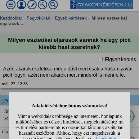
Kezdőoldal
»
Fogyókúrák
»
Egyéb kérdések
»
Milyen esztetikai
eljarasok...
Milyen esztetikai eljarasok vannak ha egy picit
kisebb hast szeretnék?
Figyelt kérdés
Azért akarok esztetikai megoldást mert csak a hasam zavar
picit fogyni azért nem akarok mert minderől is menne le.
máj. 27. 12:38
1/6
anonim
válasza:
Önelfogadás. Meg kell érteni hogy az a kis hasi zsír
72%
szükséges a nöi hormonális egészséghez
máj. 27. 15:04