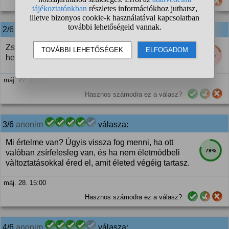
Hasznos számodra ez a válasz?
2/6
anonim
válasza:
Zsírleszívás, 2,5-3 millióért már vannak megbízható
19%
helyek
máj. 27. 17:53
Hasznos számodra ez a válasz?
3/6
anonim
válasza:
Mi értelme van? Úgyis vissza fog menni, ha ott
79%
valóban zsírfelesleg van, és ha nem életmódbeli
vàltoztatásokkal éred el, amit életed végéig tartasz.
máj. 28. 15:00
Hasznos számodra ez a válasz?
4/6
anonim
válasza: