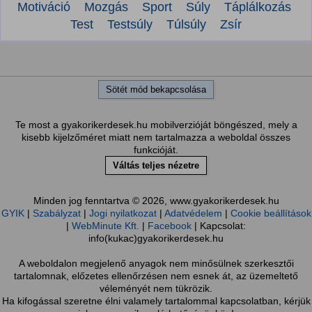
Motiváció
Mozgás
Sport
Súly
Táplálkozás
Test
Testsúly
Túlsúly
Zsír
Sötét mód bekapcsolása
Te most a gyakorikerdesek.hu mobilverzióját böngészed, mely a
kisebb kijelzőméret miatt nem tartalmazza a weboldal összes
funkcióját.
Váltás teljes nézetre
Minden jog fenntartva © 2026, www.gyakorikerdesek.hu
GYIK
|
Szabályzat
|
Jogi nyilatkozat
|
Adatvédelem
|
Cookie beállítások
|
WebMinute Kft.
|
Facebook
| Kapcsolat:
info(kukac)gyakorikerdesek.hu
A weboldalon megjelenő anyagok nem minősülnek szerkesztői
tartalomnak, előzetes ellenőrzésen nem esnek át, az üzemeltető
véleményét nem tükrözik.
Ha kifogással szeretne élni valamely tartalommal kapcsolatban, kérjük