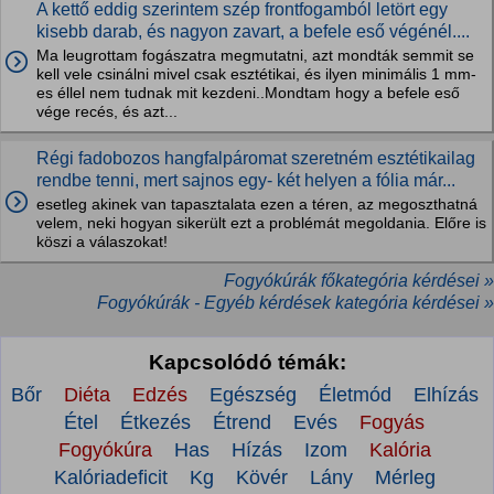
A kettő eddig szerintem szép frontfogamból letört egy
kisebb darab, és nagyon zavart, a befele eső végénél....
Ma leugrottam fogászatra megmutatni, azt mondták semmit se
kell vele csinálni mivel csak esztétikai, és ilyen minimális 1 mm-
es éllel nem tudnak mit kezdeni..Mondtam hogy a befele eső
vége recés, és azt...
Régi fadobozos hangfalpáromat szeretném esztétikailag
rendbe tenni, mert sajnos egy- két helyen a fólia már...
esetleg akinek van tapasztalata ezen a téren, az megoszthatná
velem, neki hogyan sikerült ezt a problémát megoldania. Előre is
köszi a válaszokat!
Fogyókúrák főkategória kérdései »
Fogyókúrák - Egyéb kérdések kategória kérdései »
Kapcsolódó témák:
Bőr
Diéta
Edzés
Egészség
Életmód
Elhízás
Étel
Étkezés
Étrend
Evés
Fogyás
Fogyókúra
Has
Hízás
Izom
Kalória
Kalóriadeficit
Kg
Kövér
Lány
Mérleg