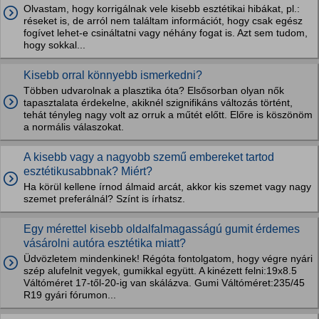
Olvastam, hogy korrigálnak vele kisebb esztétikai hibákat, pl.:
réseket is, de arról nem találtam információt, hogy csak egész
fogívet lehet-e csináltatni vagy néhány fogat is. Azt sem tudom,
hogy sokkal...
Kisebb orral könnyebb ismerkedni?
Többen udvarolnak a plasztika óta? Elsősorban olyan nők
tapasztalata érdekelne, akiknél szignifikáns változás történt,
tehát tényleg nagy volt az orruk a műtét előtt. Előre is köszönöm
a normális válaszokat.
A kisebb vagy a nagyobb szemű embereket tartod
esztétikusabbnak? Miért?
Ha körül kellene írnod álmaid arcát, akkor kis szemet vagy nagy
szemet preferálnál? Színt is írhatsz.
Egy mérettel kisebb oldalfalmagasságú gumit érdemes
vásárolni autóra esztétika miatt?
Üdvözletem mindenkinek! Régóta fontolgatom, hogy végre nyári
szép alufelnit vegyek, gumikkal együtt. A kinézett felni:19x8.5
Váltóméret 17-től-20-ig van skálázva. Gumi Váltóméret:235/45
R19 gyári fórumon...