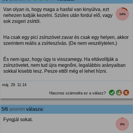
Van olyan is, hogy maga a hasfal van kinyúlva, ezt
14%
nehezen tudják kezelni. Szüles után fordul elő, vagy
sok zsigeri zsírtól.
Ha csak egy pici zsírszövet zavar és csak egy helyen, akkor
szerintem reális a zsírleszívás. (De nem veszélytelen.)
És nem igaz, hogy úgy is visszamegy. Ha eltávolítják a
zsírszövetet, nem tud újra megnőni, legalábbis arányaiban
sokkal kisebb lesz. Pesze ettől még el lehet hízni.
máj. 29. 11:14
Hasznos számodra ez a válasz?
5/6
anonim
válasza:
Fyngjál sokat.
0%