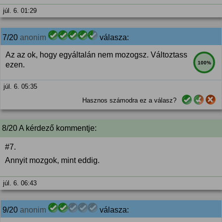
júl. 6. 01:29
7/20
anonim
válasza:
Az az ok, hogy egyáltalán nem mozogsz. Változtass
100%
ezen.
júl. 6. 05:35
Hasznos számodra ez a válasz?
8/20 A kérdező kommentje:
#7.
Annyit mozgok, mint eddig.
júl. 6. 06:43
9/20
anonim
válasza: