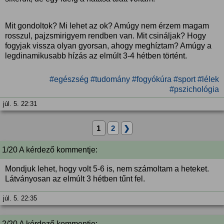
Mit gondoltok? Mi lehet az ok? Amúgy nem érzem magam
rosszul, pajzsmirigyem rendben van. Mit csináljak? Hogy
fogyjak vissza olyan gyorsan, ahogy meghíztam? Amúgy a
legdinamikusabb hízás az elmúlt 3-4 hétben történt.
#egészség
#tudomány
#fogyókúra
#sport
#lélek
#pszichológia
júl. 5. 22:31
1
2
❯
1/20 A kérdező kommentje:
Mondjuk lehet, hogy volt 5-6 is, nem számoltam a heteket.
Látványosan az elmúlt 3 hétben tűnt fel.
júl. 5. 22:35
2/20 A kérdező kommentje: