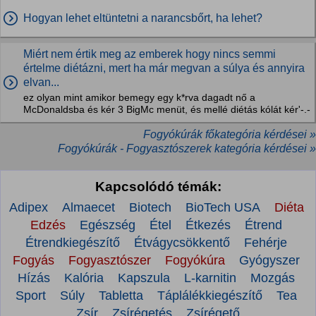
Hogyan lehet eltüntetni a narancsbőrt, ha lehet?
Miért nem értik meg az emberek hogy nincs semmi
értelme diétázni, mert ha már megvan a súlya és annyira
elvan...
ez olyan mint amikor bemegy egy k*rva dagadt nő a
McDonaldsba és kér 3 BigMc menüt, és mellé diétás kólát kér'-.-
Fogyókúrák főkategória kérdései »
Fogyókúrák - Fogyasztószerek kategória kérdései »
Kapcsolódó témák:
Adipex
Almaecet
Biotech
BioTech USA
Diéta
Edzés
Egészség
Étel
Étkezés
Étrend
Étrendkiegészítő
Étvágycsökkentő
Fehérje
Fogyás
Fogyasztószer
Fogyókúra
Gyógyszer
Hízás
Kalória
Kapszula
L-karnitin
Mozgás
Sport
Súly
Tabletta
Táplálékkiegészítő
Tea
Zsír
Zsírégetés
Zsírégető