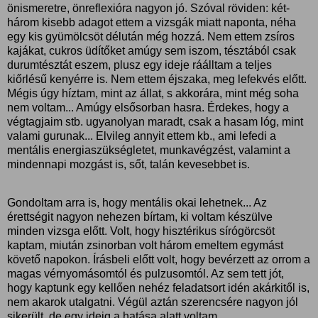
önismeretre, önreflexióra nagyon jó. Szóval röviden: két-
három kisebb adagot ettem a vizsgák miatt naponta, néha
egy kis gyümölcsöt délután még hozzá. Nem ettem zsíros
kajákat, cukros üdítőket amúgy sem iszom, tésztából csak
durumtésztát eszem, plusz egy ideje ráálltam a teljes
kiőrlésű kenyérre is. Nem ettem éjszaka, meg lefekvés előtt.
Mégis úgy híztam, mint az állat, s akkorára, mint még soha
nem voltam... Amúgy elsősorban hasra. Érdekes, hogy a
végtagjaim stb. ugyanolyan maradt, csak a hasam lóg, mint
valami gurunak... Elvileg annyit ettem kb., ami lefedi a
mentális energiaszükségletet, munkavégzést, valamint a
mindennapi mozgást is, sőt, talán kevesebbet is.
Gondoltam arra is, hogy mentális okai lehetnek... Az
érettségit nagyon nehezen bírtam, ki voltam készülve
minden vizsga előtt. Volt, hogy hisztérikus sírógörcsöt
kaptam, miután zsinorban volt három emeltem egymást
követő napokon. Írásbeli előtt volt, hogy bevérzett az orrom a
magas vérnyomásomtól és pulzusomtól. Az sem tett jót,
hogy kaptunk egy kellően nehéz feladatsort idén akárkitől is,
nem akarok utalgatni. Végül aztán szerencsére nagyon jól
sikerült, de egy ideig a hatása alatt voltam.