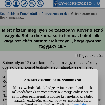
Kezdőoldal
»
Fogyókúrák
»
Fogyasztószerek
»
Miért híztam meg
ilyen borzasz...
Miért híztam meg ilyen borzasztóan? Kövér disznó
vagyok. Sőt, a disznóra sértő lenne... Lehet lelki
vagy pszichés háttere? Mit tegyek, hogy gyorsan
fogyjak? 19/F
Figyelt kérdés
Sajnos olyan 12 éves korom óta nem vagyok az a vékony
gyerek, de a normál testsúly felső határába estem, meg
ünnepek környékén a túlsúly alsó határába. Ezzel nem is
volt túl sok gondom, bár már ebből is lehetett volna jobb.
Régebben a 85 kg súlynál már fogyni akartam. De most
konkrétan 95 kg vagyok. Amúgy 183 cm körüli magas srác
vagyok. Soha nem voltam még ilyen r*hadt kövér melák.
Nagyon nem tetszem magamnak, akkor sem tetszettem,
amikor tükörbe néztem. Amikor nyári szünet elején mentünk
a nagymamámhoz, ő is megjegyezte, hogy meghíztam. Meg