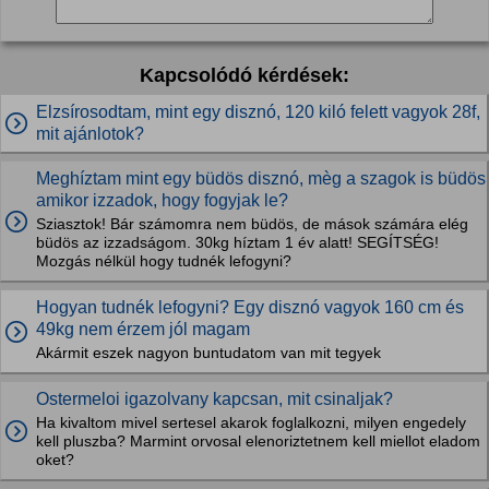
Kapcsolódó kérdések:
Elzsírosodtam, mint egy disznó, 120 kiló felett vagyok 28f,
mit ajánlotok?
Meghíztam mint egy büdös disznó, mèg a szagok is büdös
amikor izzadok, hogy fogyjak le?
Sziasztok! Bár számomra nem büdös, de mások számára elég
büdös az izzadságom. 30kg híztam 1 év alatt! SEGÍTSÉG!
Mozgás nélkül hogy tudnék lefogyni?
Hogyan tudnék lefogyni? Egy disznó vagyok 160 cm és
49kg nem érzem jól magam
Akármit eszek nagyon buntudatom van mit tegyek
Ostermeloi igazolvany kapcsan, mit csinaljak?
Ha kivaltom mivel sertesel akarok foglalkozni, milyen engedely
kell pluszba? Marmint orvosal elenoriztetnem kell miellot eladom
oket?