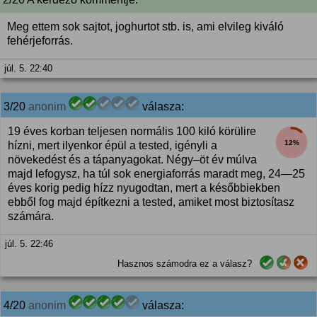
Meg ettem sok sajtot, joghurtot stb. is, ami elvileg kiváló
fehérjeforrás.
júl. 5. 22:40
3/20
anonim
válasza:
19 éves korban teljesen normális 100 kiló körülire
12%
hízni, mert ilyenkor épül a tested, igényli a
növekedést és a tápanyagokat. Négy–öt év múlva
majd lefogysz, ha túl sok energiaforrás maradt meg, 24—25
éves korig pedig hízz nyugodtan, mert a későbbiekben
ebből fog majd építkezni a tested, amiket most biztosítasz
számára.
júl. 5. 22:46
Hasznos számodra ez a válasz?
4/20
anonim
válasza: