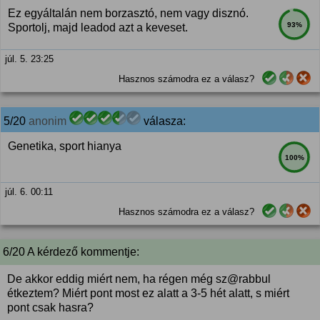
Ez egyáltalán nem borzasztó, nem vagy disznó.
93%
Sportolj, majd leadod azt a keveset.
júl. 5. 23:25
Hasznos számodra ez a válasz?
5/20
anonim
válasza:
Genetika, sport hianya
100%
júl. 6. 00:11
Hasznos számodra ez a válasz?
6/20 A kérdező kommentje:
De akkor eddig miért nem, ha régen még sz@rabbul
étkeztem? Miért pont most ez alatt a 3-5 hét alatt, s miért
pont csak hasra?