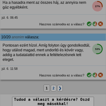
Ha a hasadra ment az összes háj, az annyira nem
27%
gáz egyébként.
júl. 6. 06:45
Hasznos számodra ez a válasz?
10/20
anonim
válasza:
Pontosan ezért hízol. Amíg folyton úgy gondolkodtál,
53%
hogy utálod magad, mert undorító és kövér vagy,
addig a tudatalattid ennek a feltételezésnek tett
eleget.
júl. 6. 11:58
Hasznos számodra ez a válasz?
1
2
❯