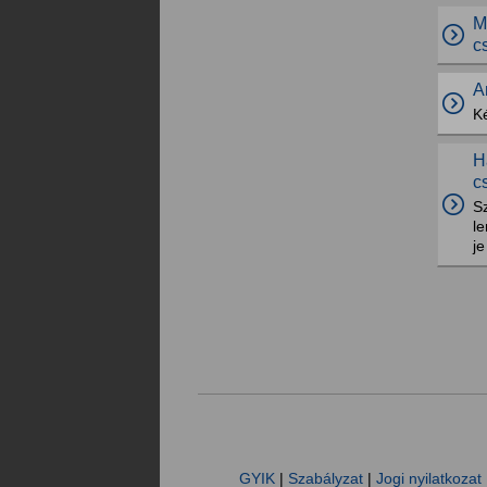
M
c
A
K
H
c
S
le
je
GYIK
|
Szabályzat
|
Jogi nyilatkozat