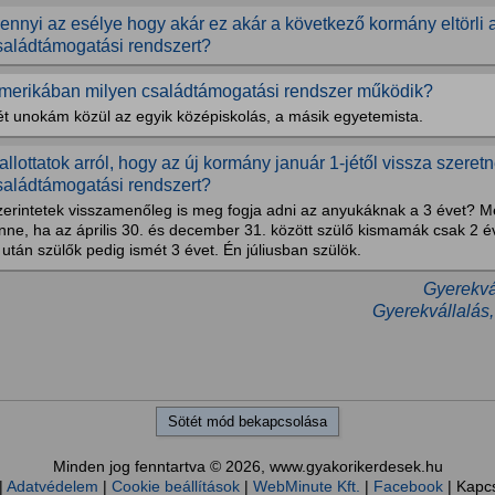
ennyi az esélye hogy akár ez akár a következő kormány eltörli a
saládtámogatási rendszert?
merikában milyen családtámogatási rendszer működik?
ét unokám közül az egyik középiskolás, a másik egyetemista.
allottatok arról, hogy az új kormány január 1-jétől vissza szeretné
saládtámogatási rendszert?
zerintetek visszamenőleg is meg fogja adni az anyukáknak a 3 évet? Me
nne, ha az április 30. és december 31. között szülő kismamák csak 2 é
 után szülők pedig ismét 3 évet. Én júliusban szülök.
Gyerekvál
Gyerekvállalás,
Sötét mód bekapcsolása
Minden jog fenntartva © 2026, www.gyakorikerdesek.hu
|
Adatvédelem
|
Cookie beállítások
|
WebMinute Kft.
|
Facebook
| Kapc