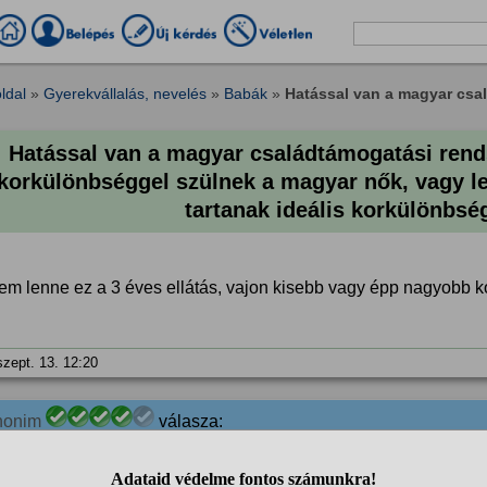
ldal
»
Gyerekvállalás, nevelés
»
Babák
»
Hatással van a magyar csal
Hatással van a magyar családtámogatási rend
korkülönbséggel szülnek a magyar nők, vagy le
tartanak ideális korkülönbs
em lenne ez a 3 éves ellátás, vajon kisebb vagy épp nagyobb k
szept. 13. 12:20
nonim
válasza:
Egy bizonyos szintig nyilván hatással van.
%