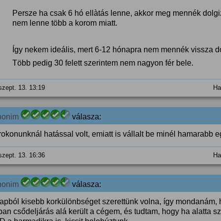
Persze ha csak 6 hó ellàtás lenne, akkor meg mennék dolgi
nem lenne több a korom miatt.
Így nekem ideális, mert 6-12 hónapra nem mennék vissza do
Több pedig 30 felett szerintem nem nagyon fér bele.
szept. 13. 13:19
Ha
nonim
válasza:
rokonunknál hatással volt, emiatt is vállalt be minél hamarabb 
szept. 13. 16:36
Ha
nonim
válasza:
lapból kisebb korkülönbséget szerettünk volna, így mondanám,
ban csődeljárás alá került a cégem, és tudtam, hogy ha alatta sz