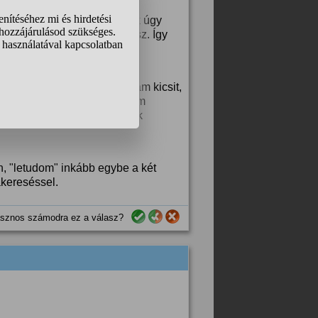
helyemre, ezért igyekeztünk úgy
 mikor a nagyobb 2 éves lesz. Így
rni, hogy bedolgozzam magam kicsit,
megyek szülni, lehet, oda sem
t évek óta, vagy nem akarják
h, "letudom" inkább egybe a két
akereséssel.
sznos számodra ez a válasz?