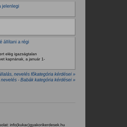
 jelenlegi
 állítani a régi
rt elég igazságtalan
vet kapnának, a január 1-
lalás, nevelés főkategória kérdései »
 nevelés - Babák kategória kérdései »
solat:
info(kukac)gyakorikerdesek.hu