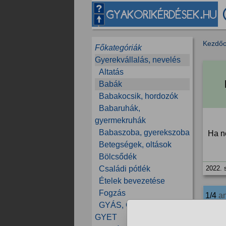
Kezdőo
Főkategóriák
Gyerekvállalás, nevelés
Altatás
Babák
Babakocsik, hordozók
Babaruhák,
gyermekruhák
Babaszoba, gyerekszoba
Ha n
Betegségek, oltások
Bölcsődék
Családi pótlék
2022. 
Ételek bevezetése
Fogzás
1/4
a
GYÁS, GYES, GYED,
GYET
73