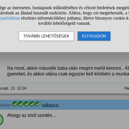
Én pl. tudom, hogy nem fognak visszavenni az előző munka
összehozni a második babát, hogy akkortájt szülessen meg,
kezdődik elölről a csend, gyed még két évig.
Most elmenni az első gyerek után munkát keresni, aztán vá
az megint sok idő, arról nem beszélve, hogy ha onnan is el
vesznek vissza, mert nem tetszik nekik, hogy nem vagyok ot
elküldeni, aki betanult a helyemre.
Na most, akkor második baba után megint melót keresni.. Á
gyereket, és akkor utána csak egyszer kell kínlódni a munk
szept. 13. 12:24
Ha
nonim
válasza:
Ahogy az első szintén…
%