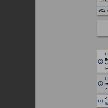
GYED
2022. 
H
É
st
te
H
Az
or
A
h