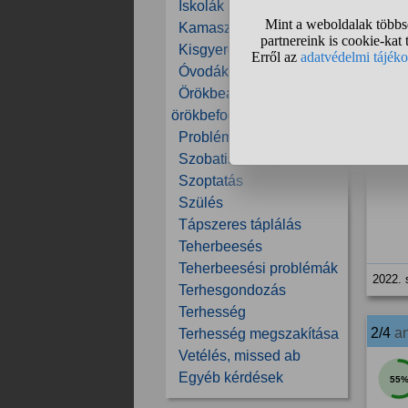
Iskolák
Kamaszok
Kisgyerekek
Óvodák
Örökbeadás,
örökbefogadás
Problémás gyerekek
Szobatisztaság
Szoptatás
Szülés
Tápszeres táplálás
Teherbeesés
Teherbeesési problémák
2022. 
Terhesgondozás
Terhesség
2/4
a
Terhesség megszakítása
Vetélés, missed ab
Egyéb kérdések
55