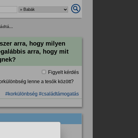
ádtá...
szer arra, hogy milyen
galábbis arra, hogy mit
égnek?
Figyelt kérdés
orkülönbség lenne a tesók között?
#korkülönbség
#családtámogatás