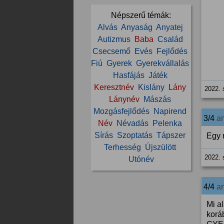
Népszerű témák:
Alvás
Anyaság
Anyatej
Autizmus
Baba
Család
Csecsemő
Evés
Fejlődés
Fiú
Gyerek
Gyerekvállalás
Hasfájás
Játék
Keresztnév
Kislány
Lány
2022. 
Lánynév
Mászás
Mozgásfejlődés
Napirend
3/4
a
Név
Névadás
Pelenka
Sírás
Szoptatás
Tápszer
Egy 
Terhesség
Újszülött
2022. 
Utónév
4/4
a
Mi a
korá