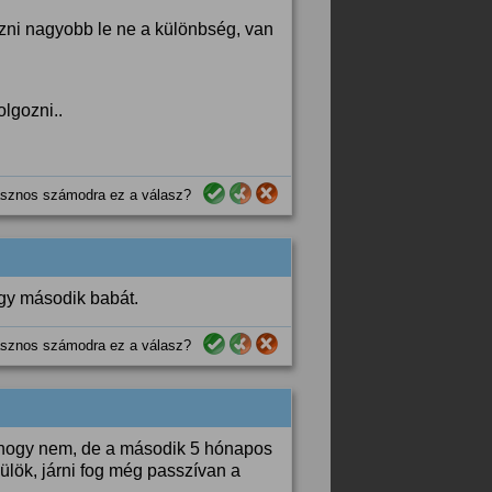
zni nagyobb le ne a különbség, van
lgozni..
sznos számodra ez a válasz?
egy második babát.
sznos számodra ez a válasz?
 hogy nem, de a második 5 hónapos
ülök, járni fog még passzívan a