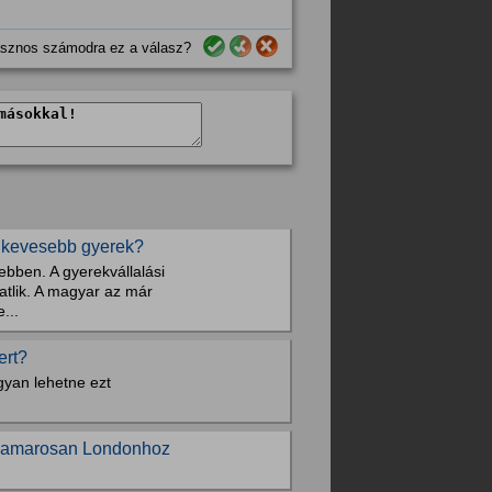
sznos számodra ez a válasz?
e kevesebb gyerek?
bben. A gyerekvállalási
yatlik. A magyar az már
...
ert?
gyan lehetne ezt
 hamarosan Londonhoz