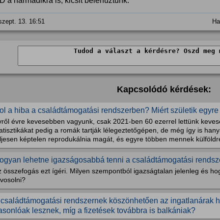
 a harmadikra is, kicsit belehúztunk.
szept. 13. 16:51
Ha
Kapcsolódó kérdések:
ol a hiba a családtámogatási rendszerben? Miért születik egyr
vről évre kevesebben vagyunk, csak 2021-ben 60 ezerrel lettünk kevese
atisztikákat pedig a romák tartják lélegeztetőgépen, de még így is han
ljesen képtelen reprodukálnia magát, és egyre többen mennek külföldre
ogyan lehetne igazságosabbá tenni a családtámogatási rendsz
 összefogás ezt ígéri. Milyen szempontból igazságtalan jelenleg és ho
vosolni?
 családtámogatási rendszernek köszönhetően az ingatlanárak
asonlóak lesznek, míg a fizetések továbbra is balkániak?