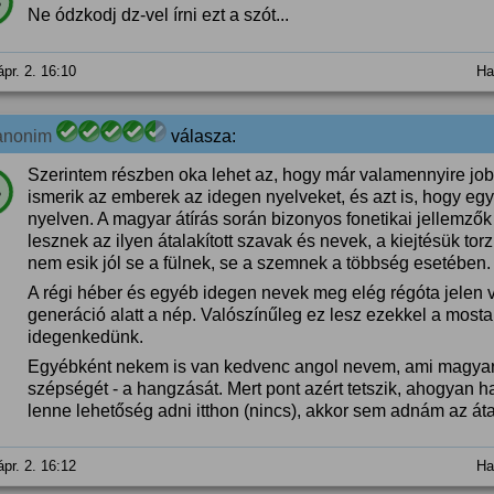
%
Ne ódzkodj dz-vel írni ezt a szót...
ápr. 2. 16:10
Ha
anonim
válasza:
Szerintem részben oka lehet az, hogy már valamennyire jo
%
ismerik az emberek az idegen nyelveket, és azt is, hogy eg
nyelven. A magyar átírás során bizonyos fonetikai jellem
lesznek az ilyen átalakított szavak és nevek, a kiejtésük to
nem esik jól se a fülnek, se a szemnek a többség esetében.
A régi héber és egyéb idegen nevek meg elég régóta jelen
generáció alatt a nép. Valószínűleg ez lesz ezekkel a mosta
idegenkedünk.
Egyébként nekem is van kedvenc angol nevem, ami magyar 
szépségét - a hangzását. Mert pont azért tetszik, ahogyan ha
lenne lehetőség adni itthon (nincs), akkor sem adnám az átal
ápr. 2. 16:12
Ha