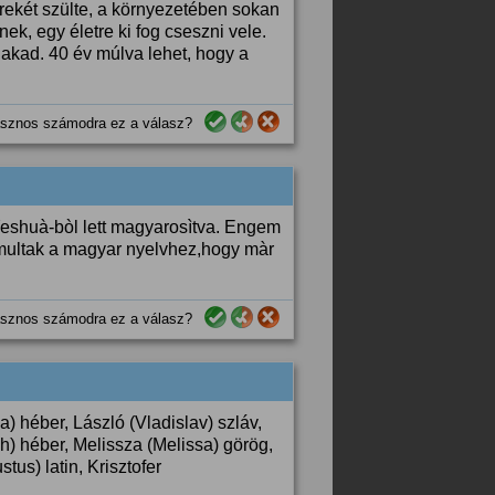
rekét szülte, a környezetében sokan
ek, egy életre ki fog cseszni vele.
nakad. 40 év múlva lehet, hogy a
sznos számodra ez a válasz?
Yeshuà-bòl lett magyarosìtva. Engem
omultak a magyar nyelvhez,hogy màr
sznos számodra ez a válasz?
) héber, László (Vladislav) szláv,
) héber, Melissza (Melissa) görög,
tus) latin, Krisztofer