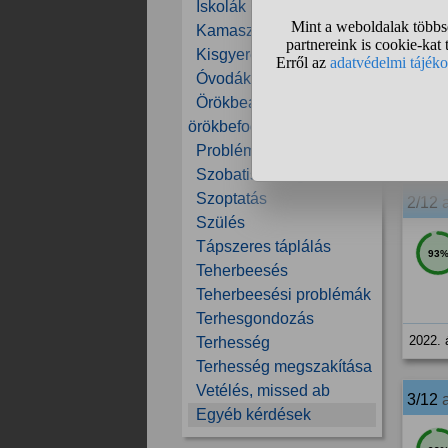
Iskolák
1/12
Kamaszok
Kisgyerekek
28
Óvodák
Örökbeadás,
örökbefogadás
2022. 
Problémás gyerekek
Szobatisztaság
Szoptatás
2/12
Szülés
Tápszeres táplálás
93
Teherbeesés
Teherbeesési problémák
Terhesgondozás
2022. 
Terhesség
Terhesség megszakítása
Vetélés, missed ab
3/12
Egyéb kérdések