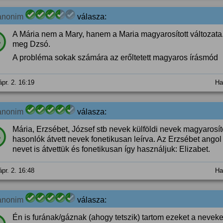
anonim
válasza:
A Mária nem a Mary, hanem a Maria magyarosított változata.
%
meg Dzsó.
A probléma sokak számára az erőltetett magyaros írásmód
ápr. 2. 16:19
Ha
anonim
válasza:
Mária, Erzsébet, József stb nevek külföldi nevek magyarosít
%
hasonlók átvett nevek fonetikusan leírva. Az Erzsébet angol 
nevet is átvettük és fonetikusan így használjuk: Elizabet.
ápr. 2. 16:48
Ha
anonim
válasza:
Én is furának/gáznak (ahogy tetszik) tartom ezeket a neveke