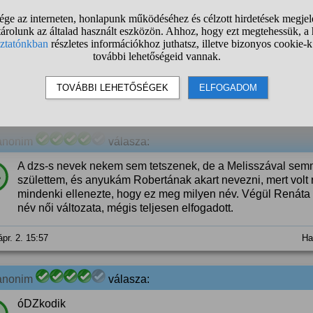
anonim
válasza:
Valamilyen szempont alapján ki kell pécézni az embereket. 
%
Én még a Juliannák és a Máriák korában születtem Petrakén
hogy lehet ilyen nevet adni egy gyereknek.
ápr. 2. 15:38
Ha
anonim
válasza:
A dzs-s nevek nekem sem tetszenek, de a Melisszával semm
%
születtem, és anyukám Robertának akart nevezni, mert volt
mindenki ellenezte, hogy ez meg milyen név. Végül Renáta l
név női változata, mégis teljesen elfogadott.
ápr. 2. 15:57
Ha
anonim
válasza:
óDZkodik