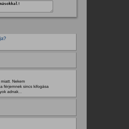
ja?
k miatt. Nekem
a férjemnek sincs kifogása
yok adnak...