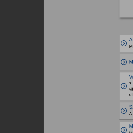
A
M
M
V
7
v
el
S
A
M