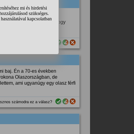
Jó példa erre a név.
t, mindenki csodálkozott, hogy
sznos számodra ez a válasz?
i baj. Én a 70-es években
 rokona Olaszországban, de
ettem, ami ugyanúgy egy olasz férfi
sznos számodra ez a válasz?