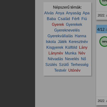
93
Népszerű témák:
Alvás
Anya
Anyaság
Apa
2022. 
Baba
Család
Férfi
Fiú
Gyerek
Gyerekek
4/12
Gyereknevelés
Gyerekvállalás
Hanna
Iskola
Játék
Keresztnév
98
Kisgyerek
Külföld
Lány
Lánynév
Munka
Név
Névadás
Nevelés
Nő
Szülés
Szülő
Terhesség
Testvér
Utónév
2022. 