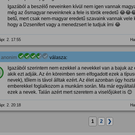
Igazából a beszélő neveinken kívül nem igen vannak magya
még az ősmagyar neveinknek a fele is török eredetű 😂😂
betű, mert csak nem-magyar eredetű szavaink vannak vele k
hogy a Dzsenifert vagy a menedzsert le tudjuk írni 😂
ápr. 2. 17:55
Ha
2
anonim
válasza:
Igazából szerintem nem ezekkel a nevekkel van a bajuk az
%
akik ezt adják. Az én köreimben sem elfogadott ezek a típus
nevek), tőlem is távol álltak ezért. Az élet azonban úgy hoz
emberekkel foglalkozom a munkám során. Ma már egyáltal
ezek a nevek. Talán azért mert szeretem a viselőjüket is 😊
ápr. 2. 20:18
Ha
1
2
❯