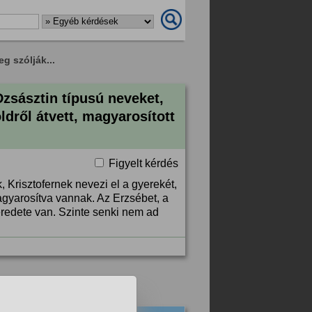
g szólják...
zsásztin típusú neveket,
ldről átvett, magyarosított
Figyelt kérdés
 Krisztofernek nevezi el a gyerekét,
agyarosítva vannak. Az Erzsébet, a
eredete van. Szinte senki nem ad