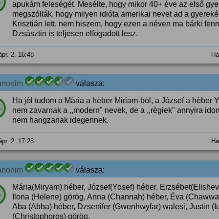
%
apukám feleségét. Mesélte, hogy mikor 40+ éve az első gye
megszólták, hogy milyen idióta amerikai nevet ad a gyerekén
Krisztián lett, nem hiszem, hogy ezen a néven ma bárki fen
Dzsásztin is teljesen elfogadott lesz.
ápr. 2. 16:48
Ha
anonim
válasza:
Ha jòl tudom a Mària a hèber Miriam-bòl, a József a hèber 
%
nem zavarnak a ,,modern" nevek, de a ,,règiek" annyira id
nem hangzanak idegennek.
ápr. 2. 17:28
Ha
anonim
válasza:
Mária(Miryam) héber, József(Yosef) héber, Erzsébet(Elisheva
%
Ilona (Helene) görög, Anna (Channah) héber, Éva (Chawwah
Aba (Abba) héber, Dzsenifer (Gwenhwyfar) walesi, Justin (Ius
(Christophoros) görög.