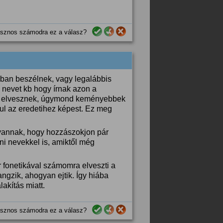
sznos számodra ez a válasz?
bban beszélnek, vagy legalábbis
y nevet kb hogy írnak azon a
zők elvesznek, úgymond keményebbek
rzul az eredetihez képest. Ez meg
 vannak, hogy hozzászokjon pár
ni nevekkel is, amiktől még
fonetikával számomra elveszti a
ngzik, ahogyan ejtik. Így hiába
akítás miatt.
sznos számodra ez a válasz?