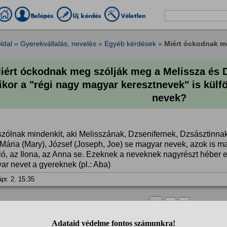
ldal
»
Gyerekvállalás, nevelés
»
Egyéb kérdések
»
Miért óckodnak me
iért óckodnak meg szólják meg a Melissza és D
kor a "régi nagy magyar keresztnevek" is külfö
nevek?
zólnak mindenkit, aki Melisszának, Dzsenifernek, Dzsásztinnak,
 Mária (Mary), József (Joseph, Joe) se magyar nevek, azok is m
ló, az Ilona, az Anna se. Ezeknek a neveknek nagyrészt héber 
ar nevet a gyereknek (pl.: Aba)
pr. 2. 15:35
1
2
❯