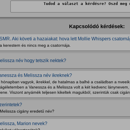
Kapcsolódó kérdések:
SMR. Aki követi a hazaiakat: hova lett Mollie Whispers csatorná
a kerestem és nincs meg a csatornája.
elissza név hogy tetszik nektek?
anessza és Melissza név ikreknek?
. hónapban vagyok, ikrekkel, de hatalmas a balhé a családban a nveei
ilágéletemben a Vanessza és a Melissza volt a két kedvenc lánynevem, 
lene. Viszont anyámék teljesen kikeltek magukból, szerintük csak cigán
zerintetek?
 Melissza cigány eredetű név?
elissza, Marion nevek?