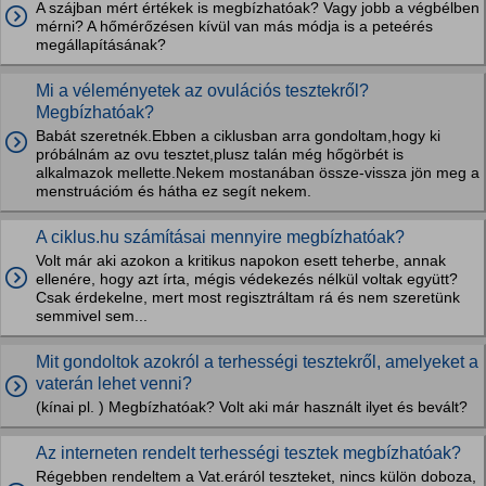
A szájban mért értékek is megbízhatóak? Vagy jobb a végbélben
mérni? A hőmérőzésen kívül van más módja is a peteérés
megállapításának?
Mi a véleményetek az ovulációs tesztekről?
Megbízhatóak?
Babát szeretnék.Ebben a ciklusban arra gondoltam,hogy ki
próbálnám az ovu tesztet,plusz talán még hőgörbét is
alkalmazok mellette.Nekem mostanában össze-vissza jön meg a
menstruációm és hátha ez segít nekem.
A ciklus.hu számításai mennyire megbízhatóak?
Volt már aki azokon a kritikus napokon esett teherbe, annak
ellenére, hogy azt írta, mégis védekezés nélkül voltak együtt?
Csak érdekelne, mert most regisztráltam rá és nem szeretünk
semmivel sem...
Mit gondoltok azokról a terhességi tesztekről, amelyeket a
vaterán lehet venni?
(kínai pl. ) Megbízhatóak? Volt aki már használt ilyet és bevált?
Az interneten rendelt terhességi tesztek megbízhatóak?
Régebben rendeltem a Vat.eráról teszteket, nincs külön doboza,