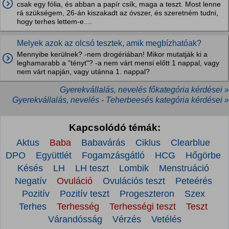
csak egy fólia, és abban a papír csík, maga a teszt. Most lenne
rá szükségem, 26-án kiszakadt az óvszer, és szeretném tudni,
hogy terhes lettem-e....
Melyek azok az olcsó tesztek, amik megbízhatóak?
Mennyibe kerülnek? -nem drogériában! Mikor mutatják ki a
leghamarabb a "tényt"? -a nem várt mensi előtt 1 nappal, vagy
nem várt napján, vagy utánna 1. nappal?
Gyerekvállalás, nevelés főkategória kérdései »
Gyerekvállalás, nevelés - Teherbeesés kategória kérdései »
Kapcsolódó témák:
Aktus
Baba
Babavárás
Ciklus
Clearblue
DPO
Együttlét
Fogamzásgátló
HCG
Hőgörbe
Késés
LH
LH teszt
Lombik
Menstruáció
Negatív
Ovuláció
Ovulációs teszt
Peteérés
Pozitív
Pozitív teszt
Progeszteron
Szex
Terhes
Terhesség
Terhességi teszt
Teszt
Várandósság
Vérzés
Vetélés