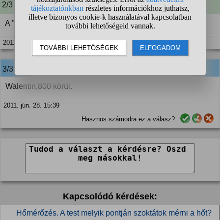
2/3 A kérdező kommentje:
A "vannak" kimaradt :)
2011. jún. 27. 10:15
3/3
anonim
válasza:
Walentin,800 körül.
2011. jún. 28. 15:39
Hasznos számodra ez a válasz?
Kapcsolódó kérdések:
Hőmérőzés. A test melyik pontján szoktátok mérni a hőt?