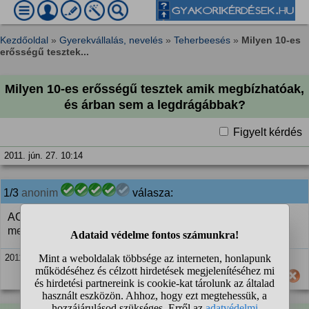
Kezdőoldal
»
Gyerekvállalás, nevelés
»
Teherbeesés
»
Milyen 10-es
erősségű tesztek...
Milyen 10-es erősségű tesztek amik megbízhatóak,
és árban sem a legdrágábbak?
Figyelt kérdés
2011. jún. 27. 10:14
1/3
anonim
válasza:
ACON 10-es és talán a legolcsóbb. Kazettás. Nekem
megmaradt 5 db, ha érdekel írj privit.
2011. jún. 27. 10:15
Hasznos számodra ez a válasz?