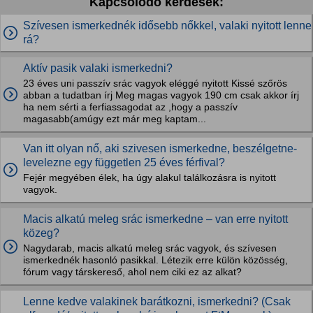
Kapcsolódó kérdések:
Szívesen ismerkednék idősebb nőkkel, valaki nyitott lenne
rá?
Aktív pasik valaki ismerkedni?
23 éves uni passzív srác vagyok eléggé nyitott Kissé szőrös
abban a tudatban írj Meg magas vagyok 190 cm csak akkor írj
ha nem sérti a ferfiassagodat az ,hogy a passzív
magasabb(amúgy ezt már meg kaptam...
Van itt olyan nő, aki szivesen ismerkedne, beszélgetne-
levelezne egy független 25 éves férfival?
Fejér megyében élek, ha úgy alakul találkozásra is nyitott
vagyok.
Macis alkatú meleg srác ismerkedne – van erre nyitott
közeg?
Nagydarab, macis alkatú meleg srác vagyok, és szívesen
ismerkednék hasonló pasikkal. Létezik erre külön közösség,
fórum vagy társkereső, ahol nem ciki ez az alkat?
Lenne kedve valakinek barátkozni, ismerkedni? (Csak