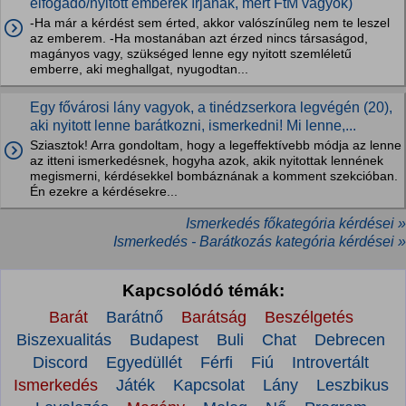
elfogadó/nyitott emberek írjanak, mert FtM vagyok)
-Ha már a kérdést sem érted, akkor valószínűleg nem te leszel
az emberem. -Ha mostanában azt érzed nincs társaságod,
magányos vagy, szükséged lenne egy nyitott szemléletű
emberre, aki meghallgat, nyugodtan...
Egy fővárosi lány vagyok, a tinédzserkora legvégén (20),
aki nyitott lenne barátkozni, ismerkedni! Mi lenne,...
Sziasztok! Arra gondoltam, hogy a legeffektívebb módja az lenne
az itteni ismerkedésnek, hogyha azok, akik nyitottak lennének
megismerni, kérdésekkel bombáznának a komment szekcióban.
Én ezekre a kérdésekre...
Ismerkedés főkategória kérdései »
Ismerkedés - Barátkozás kategória kérdései »
Kapcsolódó témák:
Barát
Barátnő
Barátság
Beszélgetés
Biszexualitás
Budapest
Buli
Chat
Debrecen
Discord
Egyedüllét
Férfi
Fiú
Introvertált
Ismerkedés
Játék
Kapcsolat
Lány
Leszbikus