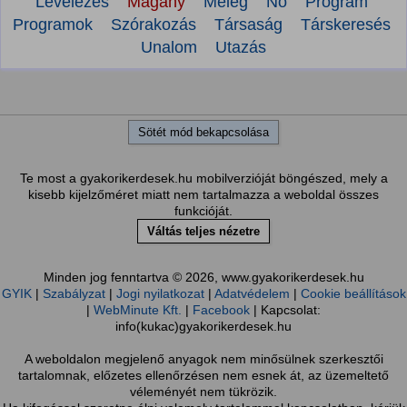
Levelezés
Magány
Meleg
Nő
Program
Programok
Szórakozás
Társaság
Társkeresés
Unalom
Utazás
Sötét mód bekapcsolása
Te most a gyakorikerdesek.hu mobilverzióját böngészed, mely a
kisebb kijelzőméret miatt nem tartalmazza a weboldal összes
funkcióját.
Váltás teljes nézetre
Minden jog fenntartva © 2026, www.gyakorikerdesek.hu
GYIK
|
Szabályzat
|
Jogi nyilatkozat
|
Adatvédelem
|
Cookie beállítások
|
WebMinute Kft.
|
Facebook
| Kapcsolat:
info(kukac)gyakorikerdesek.hu
A weboldalon megjelenő anyagok nem minősülnek szerkesztői
tartalomnak, előzetes ellenőrzésen nem esnek át, az üzemeltető
véleményét nem tükrözik.