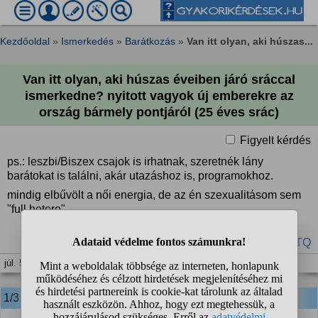
Kezdőoldal
»
Ismerkedés
»
Barátkozás
»
Van itt olyan, aki húszas...
Van itt olyan, aki húszas éveiben járó sráccal
ismerkedne? nyitott vagyok új emberekre az
ország bármely pontjáról (25 éves srác)
Figyelt kérdés
ps.: leszbi/Biszex csajok is irhatnak, szeretnék lány
barátokat is találni, akár utazáshoz is, programokhoz.
mindig elbűvölt a női energia, de az én szexualitásom sem
"full hetero"...
#ismerkedés
#barátkozás
#LMBTQ
júl. 5. 09:45
1/3
anonim
válasza: