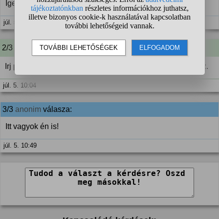
Igen
júl. 5. 09:50
2/3 A kérdező kommentje:
Irj pm-et kérlek és azok is, akik nyitottak az ismerkedéshez.
júl. 5. 10:04
3/3
anonim
válasza:
Itt vagyok én is!
júl. 5. 10:49