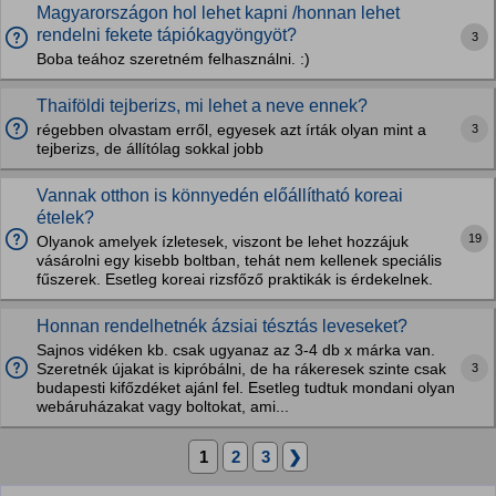
Magyarországon hol lehet kapni /honnan lehet
rendelni fekete tápiókagyöngyöt?
3
Boba teához szeretném felhasználni. :)
Thaiföldi tejberizs, mi lehet a neve ennek?
3
régebben olvastam erről, egyesek azt írták olyan mint a
tejberizs, de állítólag sokkal jobb
Vannak otthon is könnyedén előállítható koreai
ételek?
19
Olyanok amelyek ízletesek, viszont be lehet hozzájuk
vásárolni egy kisebb boltban, tehát nem kellenek speciális
fűszerek. Esetleg koreai rizsfőző praktikák is érdekelnek.
Honnan rendelhetnék ázsiai tésztás leveseket?
Sajnos vidéken kb. csak ugyanaz az 3-4 db x márka van.
3
Szeretnék újakat is kipróbálni, de ha rákeresek szinte csak
budapesti kifőzdéket ajánl fel. Esetleg tudtuk mondani olyan
webáruházakat vagy boltokat, ami...
1
2
3
❯