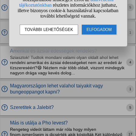
Milyen ételeket kóstoltatok, külföldi utazás repülés,
után?
5
Milyen ételektől, undorodtatok külföldön?
Budapesten jó kínai éttermek?
1
Mármint ami tényleg ilyen á la carte étterem és nem büfé,
viszonylag kedvező áron. Előre is köszönöm a válaszokat!
Amerikai és ázsiai édességek rendelés?
Sziasztok! Tudtok mondani valami olyan oldalt ahol lehet
4
rendelni amerikai és ázsiai édességeket nem az eredeti ár
tízszereséért?😄 Néztem már több oldalt, viszont mindegyik
nagyon drága vagy kevés dolog...
Magyarországon lehet valahol taiyakit vagy
1
bungeoppangot kapni?
Szeretitek a Jalebit?
5
Más is utálja a Pho levest?
Rengeteg videót láttam már róla hogy milyen
17
finom,ismerőseim is dicsérték akik kóstolták.Két különböző