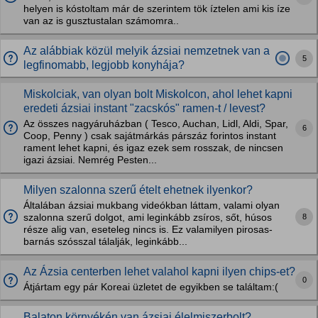
helyen is kóstoltam már de szerintem tök íztelen ami kis íze
van az is gusztustalan számomra..
Az alábbiak közül melyik ázsiai nemzetnek van a
5
legfinomabb, legjobb konyhája?
Miskolciak, van olyan bolt Miskolcon, ahol lehet kapni
eredeti ázsiai instant "zacskós" ramen-t / levest?
Az összes nagyáruházban ( Tesco, Auchan, Lidl, Aldi, Spar,
6
Coop, Penny ) csak sajátmárkás párszáz forintos instant
rament lehet kapni, és igaz ezek sem rosszak, de nincsen
igazi ázsiai. Nemrég Pesten...
Milyen szalonna szerű ételt ehetnek ilyenkor?
Általában ázsiai mukbang videókban láttam, valami olyan
8
szalonna szerű dolgot, ami leginkább zsíros, sőt, húsos
része alig van, eseteleg nincs is. Ez valamilyen pirosas-
barnás szósszal tálalják, leginkább...
Az Ázsia centerben lehet valahol kapni ilyen chips-et?
0
Átjártam egy pár Koreai üzletet de egyikben se találtam:(
Balaton környékén van ázsiai élelmiszerbolt?