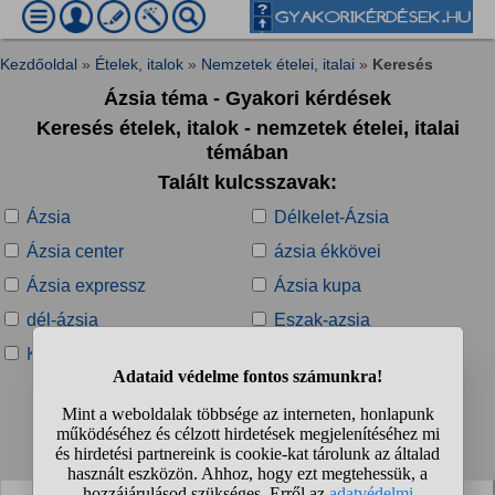
Kezdőoldal
»
Ételek, italok
»
Nemzetek ételei, italai
»
Keresés
Ázsia téma - Gyakori kérdések
Keresés ételek, italok - nemzetek ételei, italai
témában
Talált kulcsszavak:
Ázsia
Délkelet-Ázsia
Ázsia center
ázsia ékkövei
Ázsia expressz
Ázsia kupa
dél-ázsia
Eszak-azsia
Kelet-Ázsia
Közép-Ázsia
Talált kérdések:
1
2
3
❯