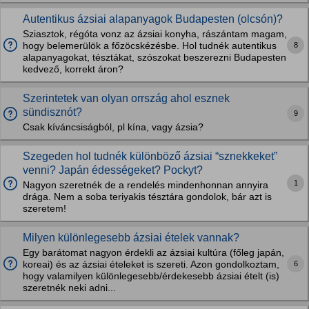
Autentikus ázsiai alapanyagok Budapesten (olcsón)?
Sziasztok, régóta vonz az ázsiai konyha, rászántam magam,
8
hogy belemerülök a főzöcskézésbe. Hol tudnék autentikus
alapanyagokat, tésztákat, szószokat beszerezni Budapesten
kedvező, korrekt áron?
Szerintetek van olyan orrszág ahol esznek
sündisznót?
9
Csak kíváncsiságból, pl kína, vagy ázsia?
Szegeden hol tudnék különböző ázsiai “sznekkeket”
venni? Japán édességeket? Pockyt?
1
Nagyon szeretnék de a rendelés mindenhonnan annyira
drága. Nem a soba teriyakis tésztára gondolok, bár azt is
szeretem!
Milyen különlegesebb ázsiai ételek vannak?
Egy barátomat nagyon érdekli az ázsiai kultúra (főleg japán,
6
koreai) és az ázsiai ételeket is szereti. Azon gondolkoztam,
hogy valamilyen különlegesebb/érdekesebb ázsiai ételt (is)
szeretnék neki adni...