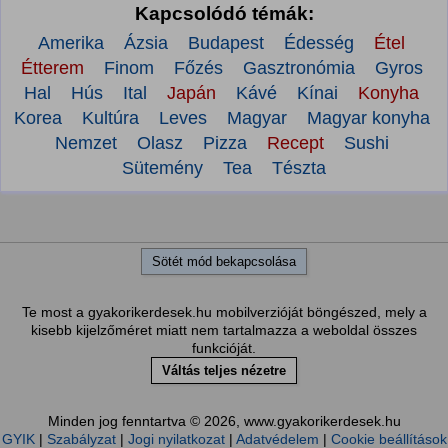
Kapcsolódó témák:
Amerika
Ázsia
Budapest
Édesség
Étel
Étterem
Finom
Főzés
Gasztronómia
Gyros
Hal
Hús
Ital
Japán
Kávé
Kínai
Konyha
Korea
Kultúra
Leves
Magyar
Magyar konyha
Nemzet
Olasz
Pizza
Recept
Sushi
Sütemény
Tea
Tészta
Sötét mód bekapcsolása
Te most a gyakorikerdesek.hu mobilverzióját böngészed, mely a
kisebb kijelzőméret miatt nem tartalmazza a weboldal összes
funkcióját.
Váltás teljes nézetre
Minden jog fenntartva © 2026, www.gyakorikerdesek.hu
GYIK
|
Szabályzat
|
Jogi nyilatkozat
|
Adatvédelem
|
Cookie beállítások