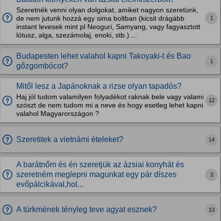
Szeretnék venni olyan dolgokat, amiket nagyon szeretünk,
1
de nem jutunk hozzá egy sima boltban (kicsit drágább
instant levesek mint pl Neoguri, Samyang, vagy fagyasztott
lótusz, alga, szezámolaj, enoki, stb.)....
Budapesten lehet valahol kapni Takoyaki-t és Bao
1
gőzgombócot?
Mitől lesz a Japánoknak a rizse olyan tapadós?
Haj jól tudom valamilyen folyadékot raknak bele vagy valami
12
szószt de nem tudom mi a neve és hogy esetleg lehet kapni
valahol Magyarországon ?
Szeretitek a vietnámi ételeket?
14
A barátnőm és én szeretjük az ázsiai konyhát és
szeretném meglepni magunkat egy pár díszes
3
evőpálcikával,hol...
A türkmének tényleg teve agyat esznek?
13