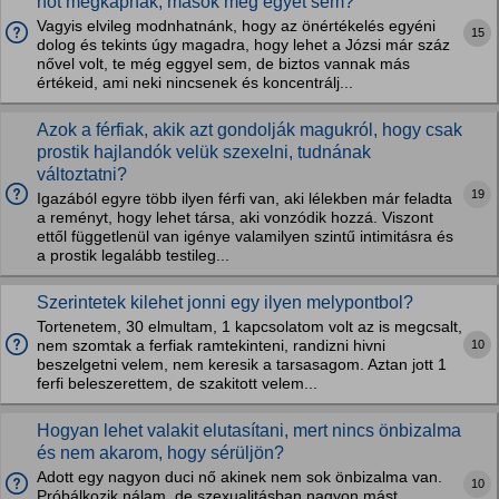
nőt megkapnak, mások meg egyet sem?
Vagyis elvileg modnhatnánk, hogy az önértékelés egyéni
15
dolog és tekints úgy magadra, hogy lehet a Józsi már száz
nővel volt, te még eggyel sem, de biztos vannak más
értékeid, ami neki nincsenek és koncentrálj...
Azok a férfiak, akik azt gondolják magukról, hogy csak
prostik hajlandók velük szexelni, tudnának
változtatni?
19
Igazából egyre több ilyen férfi van, aki lélekben már feladta
a reményt, hogy lehet társa, aki vonzódik hozzá. Viszont
ettől függetlenül van igénye valamilyen szintű intimitásra és
a prostik legalább testileg...
Szerintetek kilehet jonni egy ilyen melypontbol?
Tortenetem, 30 elmultam, 1 kapcsolatom volt az is megcsalt,
10
nem szomtak a ferfiak ramtekinteni, randizni hivni
beszelgetni velem, nem keresik a tarsasagom. Aztan jott 1
ferfi beleszerettem, de szakitott velem...
Hogyan lehet valakit elutasítani, mert nincs önbizalma
és nem akarom, hogy sérüljön?
Adott egy nagyon duci nő akinek nem sok önbizalma van.
10
Próbálkozik nálam, de szexualitásban nagyon mást