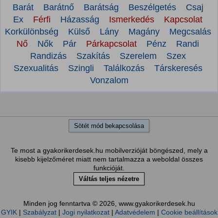
Barát
Barátnő
Barátság
Beszélgetés
Csaj
Ex
Férfi
Házasság
Ismerkedés
Kapcsolat
Korkülönbség
Külső
Lány
Magány
Megcsalás
Nő
Nők
Pár
Párkapcsolat
Pénz
Randi
Randizás
Szakítás
Szerelem
Szex
Szexualitás
Szingli
Találkozás
Társkeresés
Vonzalom
Sötét mód bekapcsolása
Te most a gyakorikerdesek.hu mobilverzióját böngészed, mely a
kisebb kijelzőméret miatt nem tartalmazza a weboldal összes
funkcióját.
Váltás teljes nézetre
Minden jog fenntartva © 2026, www.gyakorikerdesek.hu
GYIK
|
Szabályzat
|
Jogi nyilatkozat
|
Adatvédelem
|
Cookie beállítások