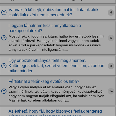
Vannak jó külsejű, önbizalommal teli fiatalok akik
6
csalódtak ezért nem ismerkednek?
Hogyan láthatnám kicsit árnyaltabban a
párkapcsolatokat?
Most direkt ki fogom sarkítani, hátha így érthetőbb lesz mit
5
akarok kérdezni. Ha tegyük fel incel vagyok, nem tudok
sokat arról a párkapcsolatok hogyan működnek és nincs
annyira sok érzelmi intelligenciám,...
Egy önbizalomhiányos férfit megismertem.
Különlegesnek tart, szeret velem lenni, írni, azonban
8
mikor minden...
Férfiaknál a félénkség evolúciós hiba?
Vagyis olyan mélyen él az emberekben, hogy csak az
24
számít férfinek, aki bátor, kezdeményező, kockázatvállaló,
hogy nem nagyon tudják elfogadni azt, ha valaki nem ilyen.
Más férfiak körében általában gúny...
Az érthető, hogy fáj, hogy bizonyos férfiak rengeteg