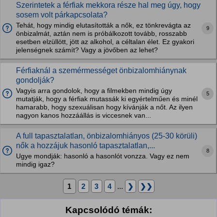
Szerintetek a férfiak mekkora része hal meg úgy, hogy
sosem volt párkapcsolata?
Tehát, hogy mindig elutasították a nők, ez tönkrevágta az
9
önbizalmát, aztán nem is próbálkozott tovább, rosszabb
esetben elzüllött, jött az alkohol, a céltalan élet. Ez gyakori
jelenségnek számít? Vagy a jövőben az lehet?
Férfiaknál a szemérmességet önbizalomhiánynak
gondolják?
Vagyis arra gondolok, hogy a filmekben mindig úgy
5
mutatják, hogy a férfiak mutassák ki egyértelműen és minél
hamarabb, hogy szexuálisan hogy kívánják a nőt. Az ilyen
nagyon kanos hozzáállás is viccesnek van...
A full tapasztalatlan, önbizalomhiányos (25-30 körüli)
nők a hozzájuk hasonló tapasztalatlan,...
8
Ugye mondják: hasonló a hasonlót vonzza. Vagy ez nem
mindig igaz?
1
2
3
4
...
❯
❯❯
Kapcsolódó témák: