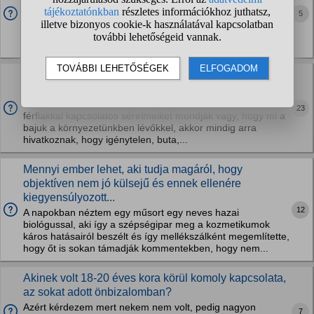
Azt gondolja magáról hogy nem vonzó, aki próbálkozik nála
5
azt inkább leépíti, a normális közeledésben is azt látja
szerintem hogy csak átverném később, az én esetemben
még fel is ajánlotta a lány hogy miért...
A félénk, önbizalomhiányos férfiak egyszerűen nem
kerülnek a nők radarjára?
Abból gondolom ezt, hogy megfigyeltem, amikor a nők a
23
férfiakkal kapcsolatos sérelmeiket mondják vagy, hogy mi a
bajuk a környezetünkben lévőkkel, akkor mindig arra
hivatkoznak, hogy igénytelen, buta,...
Mennyi ember lehet, aki tudja magáról, hogy
objektíven nem jó külsejű és ennek ellenére
kiegyensúlyozott...
12
A napokban néztem egy műsort egy neves hazai
biológussal, aki így a szépségipar meg a kozmetikumok
káros hatásairól beszélt és így mellékszálként megemlítette,
hogy őt is sokan támadják kommentekben, hogy nem...
Akinek volt 18-20 éves kora körül komoly kapcsolata,
az sokat adott önbizalomban?
Azért kérdezem mert nekem nem volt, pedig nagyon
7