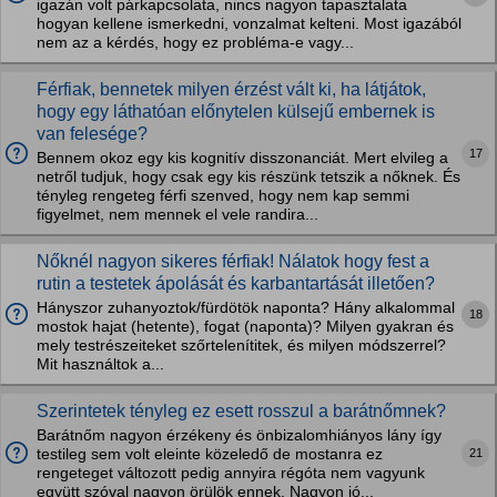
igazán volt párkapcsolata, nincs nagyon tapasztalata
hogyan kellene ismerkedni, vonzalmat kelteni. Most igazából
nem az a kérdés, hogy ez probléma-e vagy...
Férfiak, bennetek milyen érzést vált ki, ha látjátok,
hogy egy láthatóan előnytelen külsejű embernek is
van felesége?
17
Bennem okoz egy kis kognitív disszonanciát. Mert elvileg a
netről tudjuk, hogy csak egy kis részünk tetszik a nőknek. És
tényleg rengeteg férfi szenved, hogy nem kap semmi
figyelmet, nem mennek el vele randira...
Nőknél nagyon sikeres férfiak! Nálatok hogy fest a
rutin a testetek ápolását és karbantartását illetően?
Hányszor zuhanyoztok/fürdötök naponta? Hány alkalommal
18
mostok hajat (hetente), fogat (naponta)? Milyen gyakran és
mely testrészeiteket szőrtelenítitek, és milyen módszerrel?
Mit használtok a...
Szerintetek tényleg ez esett rosszul a barátnőmnek?
Barátnőm nagyon érzékeny és önbizalomhiányos lány így
21
testileg sem volt eleinte közeledő de mostanra ez
rengeteget változott pedig annyira régóta nem vagyunk
együtt szóval nagyon örülök ennek. Nagyon jó...