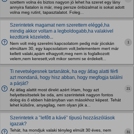
szettem volna és biztos nagyon jó lehet ha szeret egy lány
annyira fiatalon is már, meg persze önbizalmat is sokat adott
volna meg rutint, tapasztalatot. Foleg...
Szerintetek magamat nem szerettem eléggé,ha
mindig akkor voltam a legboldogabb,ha valakivel
kezdtünk közelebb...
1
Nem volt még szerelmi kapcsolatom pedig már jócskán
elmúltam 30, egy kapcsolatom volt,belementem mert már
kellett valaki,apám elhagyott,meg nem is foglalkozott
velem,nem keresett,volt mikor semmi se érdekelt...
Ti nevetségesnek tartanátok, ha egy átlag alatti férfi
azt mondaná, hogy hisz abban, hogy megfogja találni
a párját?
21
Az átlag alattit most direkt azért írtam, hogy azt
helyettesítsetek be oda, ami szerintetek nagyon fontos
dolog és ő ebben hátrányban van másokhoz képest. Tehát
lehet külsőre, anyagilag, nem olyan jók a...
Szerintetek a "lefőtt a kávé" típusú hozzászólások
igazak?
Tehát, ha mondjuk valaki tényleg elmúlt 30 éves, nem
31