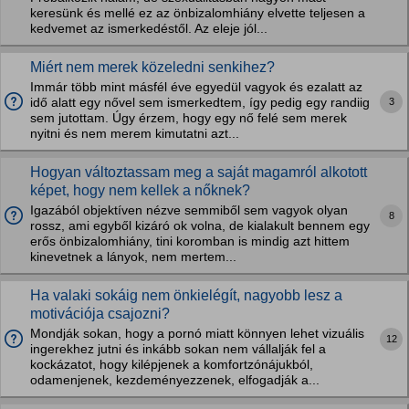
keresünk és mellé ez az önbizalomhiány elvette teljesen a
kedvemet az ismerkedéstől. Az eleje jól...
Miért nem merek közeledni senkihez?
Immár több mint másfél éve egyedül vagyok és ezalatt az
3
idő alatt egy nővel sem ismerkedtem, így pedig egy randiig
sem jutottam. Úgy érzem, hogy egy nő felé sem merek
nyitni és nem merem kimutatni azt...
Hogyan változtassam meg a saját magamról alkotott
képet, hogy nem kellek a nőknek?
Igazából objektíven nézve semmiből sem vagyok olyan
8
rossz, ami egyből kizáró ok volna, de kialakult bennem egy
erős önbizalomhiány, tini koromban is mindig azt hittem
kinevetnek a lányok, nem mertem...
Ha valaki sokáig nem önkielégít, nagyobb lesz a
motivációja csajozni?
Mondják sokan, hogy a pornó miatt könnyen lehet vizuális
12
ingerekhez jutni és inkább sokan nem vállalják fel a
kockázatot, hogy kilépjenek a komfortzónájukból,
odamenjenek, kezdeményezzenek, elfogadják a...