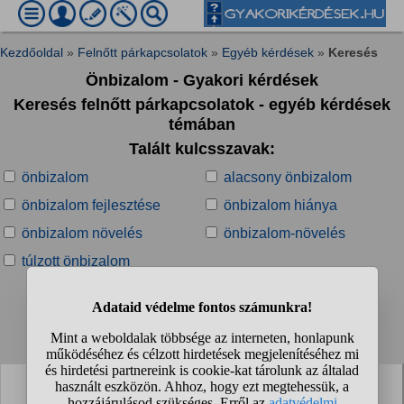
Kezdőoldal
»
Felnőtt párkapcsolatok
»
Egyéb kérdések
»
Keresés
Önbizalom - Gyakori kérdések
Keresés felnőtt párkapcsolatok - egyéb kérdések
témában
Talált kulcsszavak:
önbizalom
alacsony önbizalom
önbizalom fejlesztése
önbizalom hiánya
önbizalom növelés
önbizalom-növelés
túlzott önbizalom
Talált kérdések:
1
2
3
4
...
❯
❯❯
Önbizalomhiányos, önértékelési zavarral küzdő
lányok felé hogy kell közeledni?