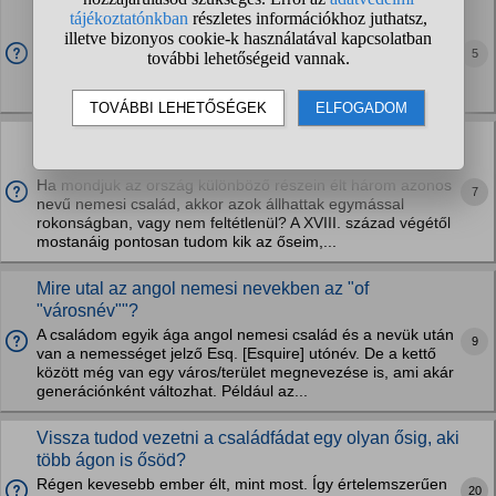
Milyen családfa kutatási lehetőségek vannak?
Családfa kutatást akarok végezni,kíváncsi vagyok,vajon volt-
5
e valamilyen nagy nevű esetleg tehetős ősöm.A
nagymamám egészen a 18.századig vissza tudja keresni a
családfánkat,de én szeretnék ettől még régebbre...
A régi azonos nevű családok között létezhetett
valamilyen kapcsolat?
Ha mondjuk az ország különböző részein élt három azonos
7
nevű nemesi család, akkor azok állhattak egymással
rokonságban, vagy nem feltétlenül? A XVIII. század végétől
mostanáig pontosan tudom kik az őseim,...
Mire utal az angol nemesi nevekben az "of
"városnév""?
A családom egyik ága angol nemesi család és a nevük után
9
van a nemességet jelző Esq. [Esquire] utónév. De a kettő
között még van egy város/terület megnevezése is, ami akár
generációnként változhat. Például az...
Vissza tudod vezetni a családfádat egy olyan ősig, aki
több ágon is ősöd?
Régen kevesebb ember élt, mint most. Így értelemszerűen
20