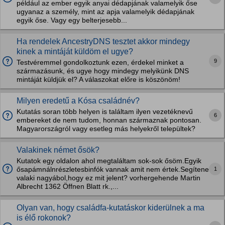
például az ember egyik anyai dédapjának valamelyik őse
ugyanaz a személy, mint az apja valamelyik dédapjának
egyik őse. Vagy egy belterjesebb...
Ha rendelek AncestryDNS tesztet akkor mindegy
kinek a mintáját küldöm el ugye?
9
Testvéremmel gondolkoztunk ezen, érdekel minket a
származásunk, és ugye hogy mindegy melyikünk DNS
mintáját küldjük el? A válaszokat előre is köszönöm!
Milyen eredetű a Kósa családnév?
Kutatás soran több helyen is találtam ilyen vezetéknevű
6
embereket de nem tudom, honnan származnak pontosan.
Magyarországról vagy esetleg más helyekről települtek?
Valakinek német ősök?
Kutatok egy oldalon ahol megtaláltam sok-sok ősöm.Egyik
1
ősapámnálnrészletesbinfók vannak amit nem értek.Segítene
valaki nagyábol,hogy ez mit jelent? vorhergehende Martin
Albrecht 1362 Öffnen Blatt rk.,...
Olyan van, hogy családfa-kutatáskor kiderülnek a ma
is élő rokonok?