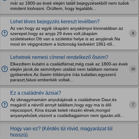
már az 1800-as évek elején talált bejegyzésekből nem tudok
mindent kiolvasni. Örültem, hogy legalább...
Lehet téves bejegyzés kereszt levélben?
Az van,hogy az egyik ükapám anyakönyvi kivonatában az
8
szerepel,hogy az anyja 29 éves volt,ükapám
születésekor.Ott van a születési helye is az anyjának.Na
most én végignéztem a biztonság kedvéért 1861-től...
Lehetnek nemesi címmel rendelkező őseim?
Elkezdtem kutatni a családfámat,még csak az 1800-as évek
10
elején járok,de semmilyen utalást nem találtam nemesi
gyökerekre.Az őseim többnyire írás tudatlan,egyszerű
paraszt,falusi emberkék voltak...
Ez a családnév ázsiai?
Az üknagymamám anyukájának a családneve Daur,és
7
magáról a névről annyit találtam,hogy egy ma is élő
népcsoport, Kína észak keleti részén élnek,mongol
anyanyelvűek,viszont a családtagjaimon nem igazán,sőt...
Hogy van ez? (Kérdés túl rövid, magyarázat túl
hosszú)