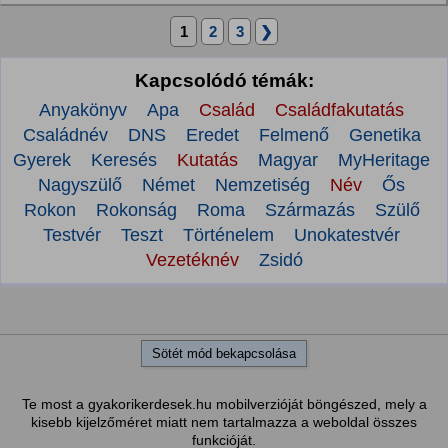
1
2
3
❯
Kapcsolódó témák:
Anyakönyv
Apa
Család
Családfakutatás
Családnév
DNS
Eredet
Felmenő
Genetika
Gyerek
Keresés
Kutatás
Magyar
MyHeritage
Nagyszülő
Német
Nemzetiség
Név
Ős
Rokon
Rokonság
Roma
Származás
Szülő
Testvér
Teszt
Történelem
Unokatestvér
Vezetéknév
Zsidó
Sötét mód bekapcsolása
Te most a gyakorikerdesek.hu mobilverzióját böngészed, mely a
kisebb kijelzőméret miatt nem tartalmazza a weboldal összes
funkcióját.