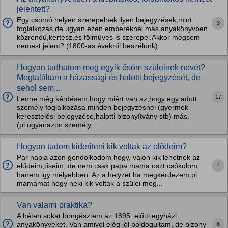
jelentett?
Egy csomó helyen szerepelnek ilyen bejegyzések,mint
3
foglalkozás,de ugyan ezen embereknél más anyakönyvben
közrendű,kertész,és fölműves is szerepel.Akkor mégsem
nemest jelent? (1800-as évekről beszélünk)
Hogyan tudhatom meg egyik ősöm szüleinek nevét?
Megtaláltam a házassági és halotti bejegyzését, de
sehol sem...
17
Lenne még kérdésem,hogy miért van az,hogy egy adott
személy foglalkozása minden bejegyzésnél (gyermek
keresztelési bejegyzése,halotti bizonyítvány stb) más.
(pl:ugyanazon személy...
Hogyan tudom kideriteni kik voltak az elődeim?
Pár napja azon gondolkodom hogy, vajon kik lehetnek az
4
elődeim,őseim, de nem csak papa mama oszt csókolom
hanem igy mélyebben. Az a helyzet ha megkérdezem pl:
mamámat hogy neki kik voltak a szülei meg...
Van valami praktika?
A héten sokat böngésztem az 1895. előtti egyházi
8
anyakönyveket. Van amivel elég jól boldogultam, de bizony