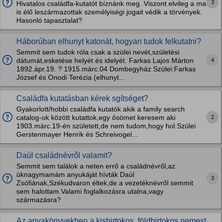
3
Hivatalos családfa-kutatót bíznánk meg. Viszont elvileg a ma
is élő leszármazottak személyiségi jogait védik a törvények.
Hasonló tapasztalat?
Háborúban elhunyt katonát, hogyan tudok felkutatni?
Semmit sem tudok róla csak a szülei nevét,születési
4
dátumát,esketése helyét és idelyét. Farkas Lajos Márton
1892.ápr.19. ? 1915.márc.04 Dombegyház Szülei:Farkas
József és Onodi Terézia (elhunyt...
Családfa kutatásban kérek sgítséget?
Gyakorlott/hobbi családfa kutatók akik a family search
2
catalog-ok között kutattok,egy ősömet keresem aki
1903.márc.19-én született,de nem tudom,hogy hol.Szülei
Gerstenmayer Henrik és Schreivogel...
Daúl családnévről valamit?
Semmit sem találok a neten errő a családnévről,az
üknagymamám anyukáját hívták Daúl
3
Zsófiának,Székudvaron éltek,de a vezetéknévről semmit
sem halottam.Valami foglalkozásra utalna,vagy
származásra?
Az anyakönyvekben a kisbirtokos, földbirtokos nemest