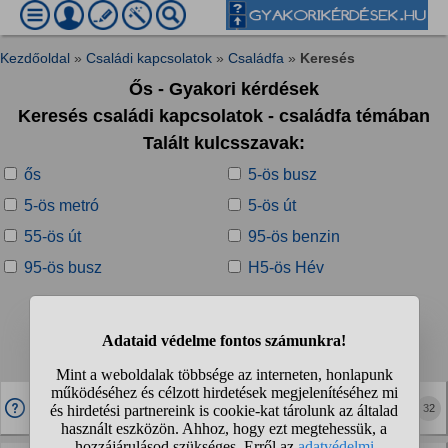
Kezdőoldal
»
Családi kapcsolatok
»
Családfa
»
Keresés
Ős - Gyakori kérdések
Keresés családi kapcsolatok - családfa témában
Talált kulcsszavak:
ős
5-ös busz
5-ös metró
5-ös út
55-ös út
95-ös benzin
95-ös busz
H5-ös Hév
Talált kérdések:
1
2
3
❯
Tudod a családfádat végig?
32