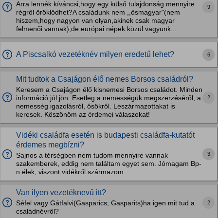
Arra lennék kíváncsi,hogy egy külső tulajdonság mennyire
9
régről öröklődhet?A családunk nem ,,ősmagyar"(nem
hiszem,hogy nagyon van olyan,akinek csak magyar
felmenői vannak),de európai népek közül vagyunk...
A Piscsalkó vezetéknév milyen eredetű lehet?
6
Mit tudtok a Csajágon élő nemes Borsos családról?
Keresem a Csajágon élő kisnemesi Borsos családot. Minden
2
információ jól jön. Esetleg a nemességük megszerzéséről, a
nemesség igazolásról, ősökről. Leszármazottakat is
keresek. Köszönöm az érdemei válaszokat!
Vidéki családfa esetén is budapesti családfa-kutatót
érdemes megbízni?
3
Sajnos a térségben nem tudom mennyire vannak
szakemberek, eddig nem találtam egyet sem. Jómagam Bp-
n élek, viszont vidékről származom.
Van ilyen vezetéknevű itt?
2
Séfel vagy Gátfalvi(Gasparics; Gasparits)ha igen mit tud a
családnévről?