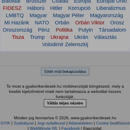
Baloldal
Brüsszel
Család
Európa
Európai Unió
FIDESZ
Háború
Hitler
Korrupció
Liberalizmus
LMBTQ
Magyar
Magyar Péter
Magyarország
Mi Hazánk
NATO
Orbán
Orbán Viktor
Orosz
Oroszország
Pénz
Politika
Putyin
Társadalom
Tisza
Trump
Ukrajna
Ukrán
Választás
Volodimir Zelenszkij
Sötét mód bekapcsolása
Te most a gyakorikerdesek.hu mobilverzióját böngészed, mely a
kisebb kijelzőméret miatt nem tartalmazza a weboldal összes
funkcióját.
Váltás teljes nézetre
Minden jog fenntartva © 2026, www.gyakorikerdesek.hu
GYIK
|
Szabályzat
|
Jogi nyilatkozat
|
Adatvédelem
|
Cookie beállítások
|
WebMinute Kft.
|
Facebook
| Kapcsolat: