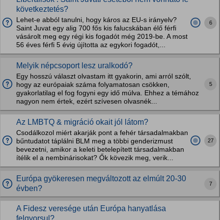
következtetés?
Lehet-e abból tanulni, hogy káros az EU-s irányelv?
6
Saint Juvat egy alig 700 fős kis falucskában élő férfi
vásárolt meg egy régi kis fogadót még 2019-be. A most
56 éves férfi 5 évig újította az egykori fogadót,...
Melyik népcsoport lesz uralkodó?
Egy hosszú választ olvastam itt gyakorin, ami arról szólt,
5
hogy az európaiak száma folyamatosan csökken,
gyakorlatilag el fog fogyni egy idő múlva. Ehhez a témához
nagyon nem értek, ezért szívesen olvasnék...
Az LMBTQ & migráció okait jól látom?
Csodálkozol miért akarják pont a fehér társadalmakban
27
bűntudatot táplálni BLM meg a többi genderizmust
bevezetni, amikor a keleti betelepített társadalmakban
ítélik el a nembinárisokat? Ők kövezik meg, verik...
Európa gyökeresen megváltozott az elmúlt 20-30
7
évben?
A Fidesz veresége után Európa hanyatlása
felgyorsul?