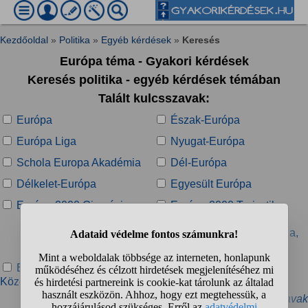
Kezdőoldal
»
Politika
»
Egyéb kérdések
»
Keresés
Európa téma - Gyakori kérdések
Keresés politika - egyéb kérdések témában
Talált kulcsszavak:
Európa
Észak-Európa
Európa Liga
Nyugat-Európa
Schola Europa Akadémia
Dél-Európa
Délkelet-Európa
Egyesült Európa
Európa 2000 Gimnázium
Európa 2000 Turisztika-
Vendéglátó, Film és
Kommunikációs Középiskola,
Szakképző Iskola
Európa Alapítvány
Európa Bajnokság 2024
Középfokú Intézet
» További kapcsolódó kulcsszavak