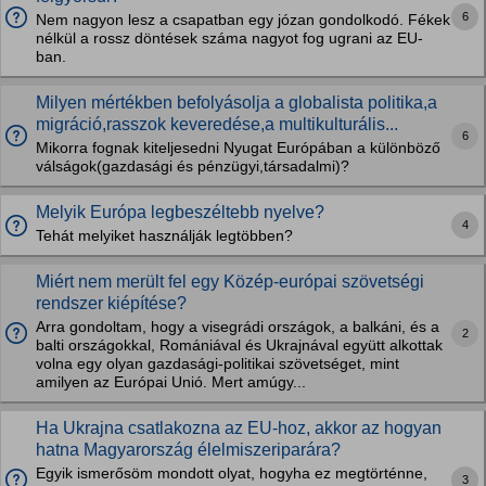
6
Nem nagyon lesz a csapatban egy józan gondolkodó. Fékek
nélkül a rossz döntések száma nagyot fog ugrani az EU-
ban.
Milyen mértékben befolyásolja a globalista politika,a
migráció,rasszok keveredése,a multikulturális...
6
Mikorra fognak kiteljesedni Nyugat Európában a különböző
válságok(gazdasági és pénzügyi,társadalmi)?
Melyik Európa legbeszéltebb nyelve?
4
Tehát melyiket használják legtöbben?
Miért nem merült fel egy Közép-európai szövetségi
rendszer kiépítése?
Arra gondoltam, hogy a visegrádi országok, a balkáni, és a
2
balti országokkal, Romániával és Ukrajnával együtt alkottak
volna egy olyan gazdasági-politikai szövetséget, mint
amilyen az Európai Unió. Mert amúgy...
Ha Ukrajna csatlakozna az EU-hoz, akkor az hogyan
hatna Magyarország élelmiszeriparára?
Egyik ismerősöm mondott olyat, hogyha ez megtörténne,
3