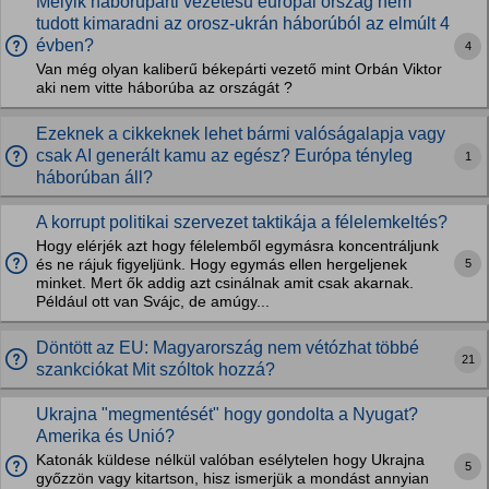
Melyik háborúpárti vezetésű európai ország nem
tudott kimaradni az orosz-ukrán háborúból az elmúlt 4
évben?
4
Van még olyan kaliberű békepárti vezető mint Orbán Viktor
aki nem vitte háborúba az országát ?
Ezeknek a cikkeknek lehet bármi valóságalapja vagy
csak AI generált kamu az egész? Európa tényleg
1
háborúban áll?
A korrupt politikai szervezet taktikája a félelemkeltés?
Hogy elérjék azt hogy félelemből egymásra koncentráljunk
5
és ne rájuk figyeljünk. Hogy egymás ellen hergeljenek
minket. Mert ők addig azt csinálnak amit csak akarnak.
Például ott van Svájc, de amúgy...
Döntött az EU: Magyarország nem vétózhat többé
21
szankciókat Mit szóltok hozzá?
Ukrajna "megmentését" hogy gondolta a Nyugat?
Amerika és Unió?
Katonák küldese nélkül valóban esélytelen hogy Ukrajna
5
győzzön vagy kitartson, hisz ismerjük a mondást annyian