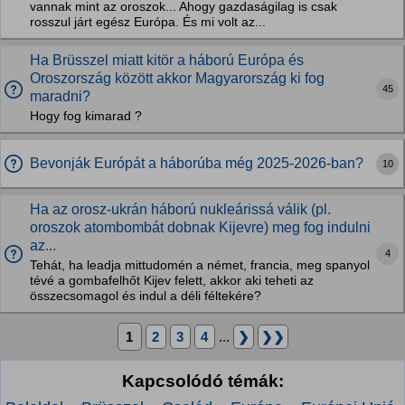
vannak mint az oroszok... Ahogy gazdaságilag is csak
rosszul járt egész Európa. És mi volt az...
Ha Brüsszel miatt kitör a háború Európa és
Oroszország között akkor Magyarország ki fog
45
maradni?
Hogy fog kimarad ?
Bevonják Európát a háborúba még 2025-2026-ban?
10
Ha az orosz-ukrán háború nukleárissá válik (pl.
oroszok atombombát dobnak Kijevre) meg fog indulni
az...
4
Tehát, ha leadja mittudomén a német, francia, meg spanyol
tévé a gombafelhőt Kijev felett, akkor aki teheti az
összecsomagol és indul a déli féltekére?
1
2
3
4
...
❯
❯❯
Kapcsolódó témák: