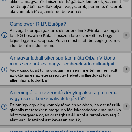
akkor a magyar élelmiszerek drágábbak lennének, valamint
az Ukrajnából hozottak olyan vegyszerek, permetező szerek
alá vannak kitéve, amik rég be vannak...
Game ower, R.I.P. Európa?
A nyugat-európai gáztározók történelmi 20% alatt, az egyik
10
fő LNG beszállító Katar hosszú időre elvérzett, és hogy
teljes legyen a szopacs, Putyin most intett be végleg, záros
időn belül minden nemű...
A magyar futball siker sportág mióta Orbán Viktor a
miniszterelnök és magyar emberek adó milliárdjait...
1
Vagy csak kicsit túl rajongtam, és semmi értelme nem volt
az oktatás és az egészségügy helyett milliárdokat tolni
államilag a futballba?
A demográfiai összeomlás tényleg akkora probléma
vagy csak a konzervatívok tolják túl?
Ez amúgy egy elég komoly téma és valóban, ha azt nézzük
8
globális méretekben megy. A világ lakosságának ma már kb
háromnegyede olyan országban él, ahol a termékenység 2
alatt van. Igazából azt kevesen tudják,...