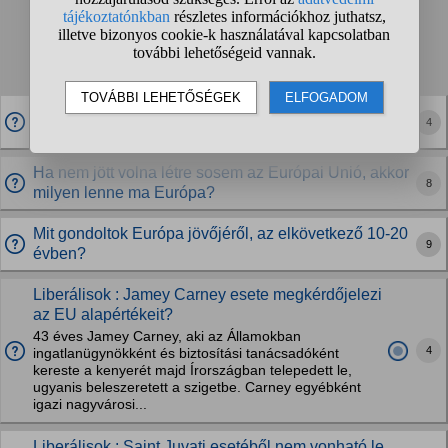
Talált kérdések:
1
2
3
4
...
❯
❯❯
A Kalergi terv mára már be is igazolódott?
4
Ha nem jött volna létre sosem az Európai Unió, akkor
8
milyen lenne ma Európa?
Mit gondoltok Európa jövőjéről, az elkövetkező 10-20
9
évben?
Liberálisok : Jamey Carney esete megkérdőjelezi
az EU alapértékeit?
43 éves Jamey Carney, aki az Államokban
4
ingatlanügynökként és biztosítási tanácsadóként
kereste a kenyerét majd Írországban telepedett le,
ugyanis beleszeretett a szigetbe. Carney egyébként
igazi nagyvárosi...
Liberálisok : Saint Juvati esetéből nem vonható le