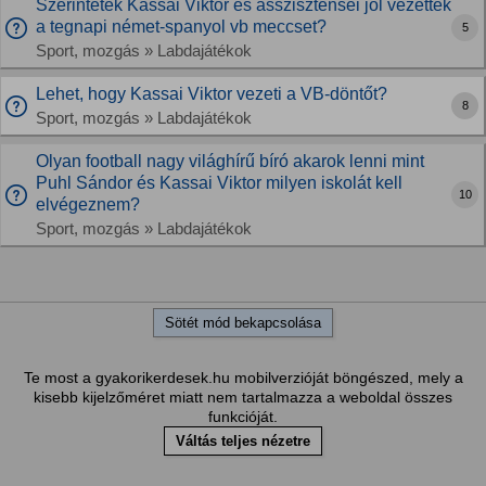
Szerintetek Kassai Viktor és asszisztensei jól vezették
a tegnapi német-spanyol vb meccset?
5
Sport, mozgás » Labdajátékok
Lehet, hogy Kassai Viktor vezeti a VB-döntőt?
8
Sport, mozgás » Labdajátékok
Olyan football nagy világhírű bíró akarok lenni mint
Puhl Sándor és Kassai Viktor milyen iskolát kell
10
elvégeznem?
Sport, mozgás » Labdajátékok
Sötét mód bekapcsolása
Te most a gyakorikerdesek.hu mobilverzióját böngészed, mely a
kisebb kijelzőméret miatt nem tartalmazza a weboldal összes
funkcióját.
Váltás teljes nézetre