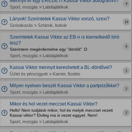
Mennyit ér egy EREDETI Kassai Viktor autógramm?
4
Sport, mozgás » Labdajátékok
Lányok! Szerintetek Kassai Viktor vonzó, szexi?
13
Szórakozás » Sztárok, bulvár
Szerintetek Kassai Viktor az EB-n is kiemelkedő bíró
lesz?
6
Szerintem megérdemelne egy "döntőt" :D
Sport, mozgás » Labdajátékok
Kassai Viktor mennyit kereshetett a BL-döntővel?
1
Üzlet és pénzügyek » Karrier, fizetés
Milyen nyelven beszél Kassai Viktor a partjelzőkkel?
2
Sport, mozgás » Labdajátékok
Mikor és hol vezet meccset Kassai Viktor?
Hello! Nem tudjátok mikor, hol és melyik meccset vezeti
2
Kassai viktor? Elvileg ma is vezet eggyet. Nem!
Sport, mozgás » Labdajátékok