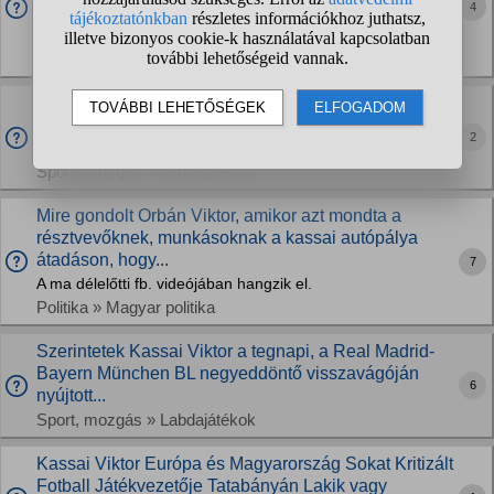
4
elnyerte az év legjobb bírója díjat és BL döntőt sem adnak
csak úgy oda senkinek. Valaki fel tudna világosítani?
Sport, mozgás » Labdajátékok
Ha Kassai Oroszországban nem volt jó, az ottani
teljesítménye nyomán Bulgáriában miért fűznek hozzá
2
reményeket?
Sport, mozgás » Labdajátékok
Mire gondolt Orbán Viktor, amikor azt mondta a
résztvevőknek, munkásoknak a kassai autópálya
átadáson, hogy...
7
A ma délelőtti fb. videójában hangzik el.
Politika » Magyar politika
Szerintetek Kassai Viktor a tegnapi, a Real Madrid-
Bayern München BL negyeddöntő visszavágóján
6
nyújtott...
Sport, mozgás » Labdajátékok
Kassai Viktor Európa és Magyarország Sokat Kritizált
Fotball Játékvezetője Tatabányán Lakik vagy