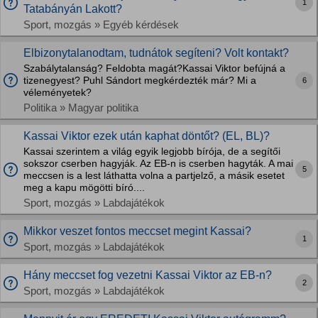
1
Tatabányán Lakott?
Sport, mozgás » Egyéb kérdések
Elbizonytalanodtam, tudnátok segíteni? Volt kontakt?
Szabálytalanság? Feldobta magát?Kassai Viktor befújná a
tizenegyest? Puhl Sándort megkérdezték már? Mi a
6
véleményetek?
Politika » Magyar politika
Kassai Viktor ezek után kaphat döntőt? (EL, BL)?
Kassai szerintem a világ egyik legjobb bírója, de a segítői
sokszor cserben hagyják. Az EB-n is cserben hagyták. A mai
5
meccsen is a lest láthatta volna a partjelző, a másik esetet
meg a kapu mögötti bíró....
Sport, mozgás » Labdajátékok
Mikkor veszet fontos meccset megint Kassai?
1
Sport, mozgás » Labdajátékok
Hány meccset fog vezetni Kassai Viktor az EB-n?
2
Sport, mozgás » Labdajátékok