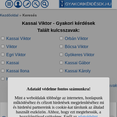
Kezdőoldal
»
Keresés
Kassai Viktor - Gyakori kérdések
Talált kulcsszavak:
Kassai Viktor
Orbán Viktor
Viktor
Bócsa Viktor
Egri Viktor
Gyökeres Viktor
Kassai
Kassai Gábor
Kassai Ilona
Kassai Károly
Kassai kerület
Kassai Lajos
» További kapcsolódó kulcsszavak
Talált kérdések:
Kassai Viktor milyen bíró volt?
Nem igazán tudom eldönteni. Szinte csak negatív klippek
vannak róla és negatív a közvélemény, de valamiért csak