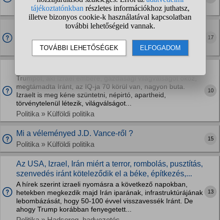
Tudományok » Természettudományok
Az amerikaik fele támogatja a szocializmust. Ez lett a
kapitalizmus fellegvárából?
17
Politika » Külföldi politika
Miért nem váltják le a világpolitika bűnöseit?
Trumpot, aki Izrael embere, gazdasági világválságot okoz,
megtámadta Iránt, az IQ-ja 70 körül van, nagyon buta.
10
Izraelt is meg kéne szüntetni, népirtó, apartheid,
törvénytelenül létezik, világválságot...
Politika » Külföldi politika
Mi a véleményed J.D. Vance-ről ?
15
Politika » Külföldi politika
Az USA, Izrael, Irán miért a terror, rombolás, pusztítás,
szenvedés iránt köteleződik el a béke, építkezés,...
A hírek szerint izraeli nyomásra a következő napokban,
13
hetekben megkezdik majd Irán iparának, infrastruktúrájának
lebombázását, hogy 50-100 évvel visszavessék Iránt. De
ahogy Trump korábban fenyegetett...
Politika » Hadsereg, hadvezetés