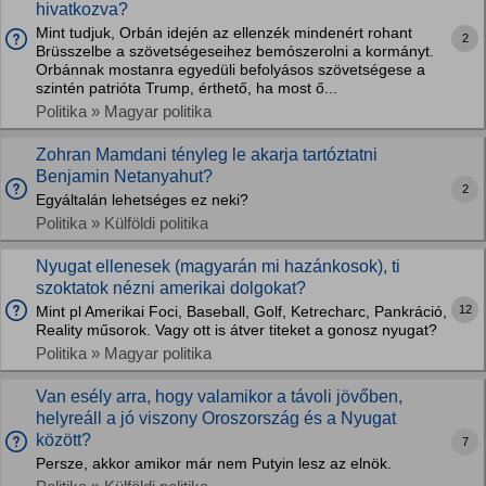
hivatkozva?
Mint tudjuk, Orbán idején az ellenzék mindenért rohant
2
Brüsszelbe a szövetségeseihez bemószerolni a kormányt.
Orbánnak mostanra egyedüli befolyásos szövetségese a
szintén patrióta Trump, érthető, ha most ő...
Politika » Magyar politika
Zohran Mamdani tényleg le akarja tartóztatni
Benjamin Netanyahut?
2
Egyáltalán lehetséges ez neki?
Politika » Külföldi politika
Nyugat ellenesek (magyarán mi hazánkosok), ti
szoktatok nézni amerikai dolgokat?
12
Mint pl Amerikai Foci, Baseball, Golf, Ketrecharc, Pankráció,
Reality műsorok. Vagy ott is átver titeket a gonosz nyugat?
Politika » Magyar politika
Van esély arra, hogy valamikor a távoli jövőben,
helyreáll a jó viszony Oroszország és a Nyugat
között?
7
Persze, akkor amikor már nem Putyin lesz az elnök.