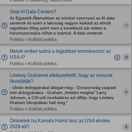
Stop AI Data Centers?
Az Egyesült Államokban az ivóvizet szennyezi az AI data
centerek és ezért a lakosság nagyon kiakadt az elmúlt
7
napokban főleg azért mert a következő pár évben a
háromszorosára nőhet a számuk. A data centerek...
Politika » Külföldi politika
Melyik ember tudná a legjobban kormányozni az
USA-t?
21
Politika » Külföldi politika
Lindsey Grahamot elképzelhető, hogy az oroszok
likvidálták?
- Ukrán dróngyárakat látogat meg - Oroszország csapást
6
mér dróngyárakra - Graham „hirtelen meghal "Larry
Johnson, a CIA volt munkatársa azt állítja, hogy Lindsey
Graham Ukrajnában halt meg."
Politika » Külföldi politika
Örülnétek ha Kamala Harris lesz az USA elnöke
2028-tól?
8