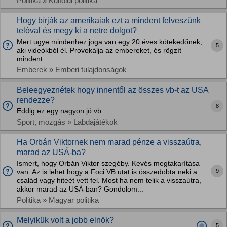
Politika » Külföldi politika
Hogy bírják az amerikaiak ezt a mindent felveszünk
telóval és megy ki a netre dolgot?
Mert ugye mindenhez joga van egy 20 éves kötekedőnek,
5
aki videókból él. Provokálja az embereket, és rögzít
mindent.
Emberek » Emberi tulajdonságok
Beleegyeznétek hogy innentől az összes vb-t az USA
rendezze?
8
Eddig ez egy nagyon jó vb
Sport, mozgás » Labdajátékok
Ha Orbán Viktornek nem marad pénze a visszaútra,
marad az USÁ-ba?
Ismert, hogy Orbán Viktor szegéby. Kevés megtakarítása
9
van. Az is lehet hogy a Foci VB utat is összedobta neki a
család vagy hiteét vett fel. Most ha nem telik a visszaútra,
akkor marad az USÁ-ban? Gondolom...
Politika » Magyar politika
Melyikük volt a jobb elnök?
5