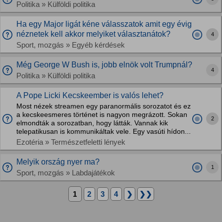
Politika » Külföldi politika
Ha egy Major ligát kéne válasszatok amit egy évig
néznetek kell akkor melyiket választanátok?
4
Sport, mozgás » Egyéb kérdések
Még George W Bush is, jobb elnök volt Trumpnál?
4
Politika » Külföldi politika
A Pope Licki Kecskeember is valós lehet?
Most nézek streamen egy paranormális sorozatot és ez
a kecskeesmeres történet is nagyon megrázott. Sokan
2
elmondták a sorozatban, hogy látták. Vannak kik
telepatikusan is kommunikáltak vele. Egy vasúti hídon...
Ezotéria » Természetfeletti lények
Melyik ország nyer ma?
1
Sport, mozgás » Labdajátékok
1
2
3
4
❯
❯❯