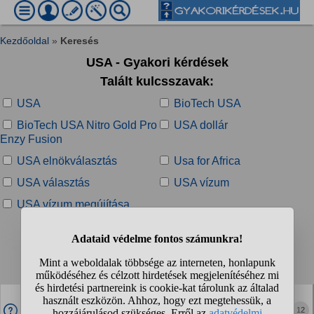
Kezdőoldal
»
Keresés
USA - Gyakori kérdések
Talált kulcsszavak:
USA
BioTech USA
BioTech USA Nitro Gold Pro
USA dollár
Enzy Fusion
USA elnökválasztás
Usa for Africa
USA választás
USA vízum
USA vízum megújítása
Talált kérdések:
1
2
3
4
❯
❯❯
Valóban a HAARP technológiával idézik elő ezeket a
nagy hőkupolákat Európára?
12