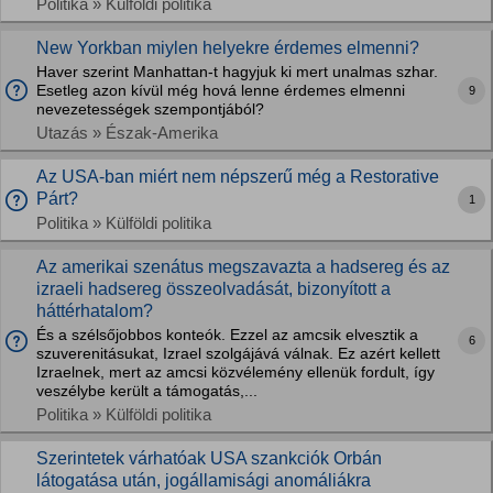
Politika » Külföldi politika
New Yorkban miylen helyekre érdemes elmenni?
Haver szerint Manhattan-t hagyjuk ki mert unalmas szhar.
Esetleg azon kívül még hová lenne érdemes elmenni
9
nevezetességek szempontjából?
Utazás » Észak-Amerika
Az USA-ban miért nem népszerű még a Restorative
Párt?
1
Politika » Külföldi politika
Az amerikai szenátus megszavazta a hadsereg és az
izraeli hadsereg összeolvadását, bizonyított a
háttérhatalom?
És a szélsőjobbos konteók. Ezzel az amcsik elvesztik a
6
szuverenitásukat, Izrael szolgájává válnak. Ez azért kellett
Izraelnek, mert az amcsi közvélemény ellenük fordult, így
veszélybe került a támogatás,...
Politika » Külföldi politika
Szerintetek várhatóak USA szankciók Orbán
látogatása után, jogállamisági anomáliákra