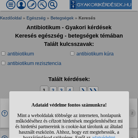
Kezdőoldal
»
Egészség
»
Betegségek
»
Keresés
Antibiotikum - Gyakori kérdések
Keresés egészség - betegségek témában
Talált kulcsszavak:
antibiotikum
antibiotikum kúra
antibiotikum rezisztencia
Talált kérdések:
1
2
3
4
...
❯
❯❯
Bélfertőzésem van valószínű amire kaptam Klion
antibiotikumot. Ez a fajta gyógyszer mennyi idő alatt
2
kezd el hatni?
3 hete gőrcsöl a gyomrom és étvágyam sincs.
Egy krónikus közèpfül gyulladásnak is 2-3 nap alatt