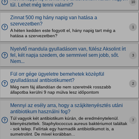
10
túl. Lehet még tenni valamit?
Zinnat 500 mg hány napig van hatása a
szervezetben?
1
A héten kedden este fogyott el, hány napig tart még a
hatása a szervezetben?
Nyelvtő mandula gyulladásom van, fülész Aksolint írt
fel, két napja szedem, de semmivel sem jobb, sőt.
3
Nem...
Fül orr gége ügyeletre bemehetek közèpfül
gyulladással antibiotikumert?
2
Még nem fáj állandóan de nem szeretnék rosszabb
állapotba kerülni 9 nap múlva lesz időpontom
Mennyi az esély arra, hogy a szájkitenyésztés utáni
antibiotikum használni fog?
Túl vagyok két antibiotikum kúrán, de eredménytelenül.
7
kitenyésztettek. Staphylococcus aureus baktériumot találtak
- sok telep. Felírtak egy harmadik antibiotikumot is, a
sumetrolint. De mivel korábban...