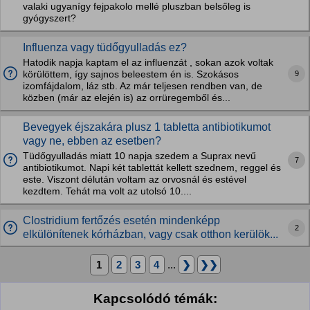
valaki ugyanígy fejpakolo mellé pluszban belsőleg is
gyógyszert?
Influenza vagy tüdőgyulladás ez?
Hatodik napja kaptam el az influenzát , sokan azok voltak
9
körülöttem, így sajnos beleestem én is. Szokásos
izomfájdalom, láz stb. Az már teljesen rendben van, de
közben (már az elején is) az orrüregemből és...
Bevegyek éjszakára plusz 1 tabletta antibiotikumot
vagy ne, ebben az esetben?
Tüdőgyulladás miatt 10 napja szedem a Suprax nevű
7
antibiotikumot. Napi két tablettát kellett szednem, reggel és
este. Viszont délután voltam az orvosnál és estével
kezdtem. Tehát ma volt az utolsó 10....
Clostridium fertőzés esetén mindenképp
2
elkülönítenek kórházban, vagy csak otthon kerülök...
1
2
3
4
...
❯
❯❯
Kapcsolódó témák: