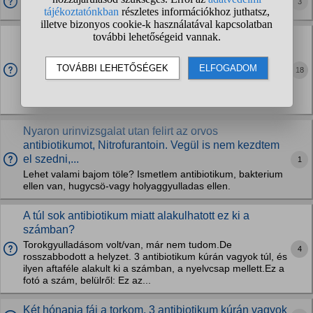
3
javulni kellene az antibiotikumtól?
Mandulagyulladás után még egy héttel is 38 fokos
láz?
Múlt kedden belázasodtam, és ilyen 39,6-ra ment fel a
18
lázam, hánytam, fájt a torkom is. Szerdán el is mentem
orvoshoz, aki felírt nekem 3*10 db antibiotikumot (penilicin).
Attól javult is az állapotom,...
Nyaron urinvizsgalat utan felirt az orvos
antibiotikumot, Nitrofurantoin. Vegül is nem kezdtem
el szedni,...
1
Lehet valami bajom töle? Ismetlem antibiotikum, bakterium
ellen van, hugycsö-vagy holyaggyulladas ellen.
A túl sok antibiotikum miatt alakulhatott ez ki a
számban?
Torokgyulladásom volt/van, már nem tudom.De
4
rosszabbodott a helyzet. 3 antibiotikum kúrán vagyok túl, és
ilyen aftaféle alakult ki a számban, a nyelvcsap mellett.Ez a
fotó a szám, belülről: Ez az...
Két hónapja fáj a torkom, 3 antibiotikum kúrán vagyok