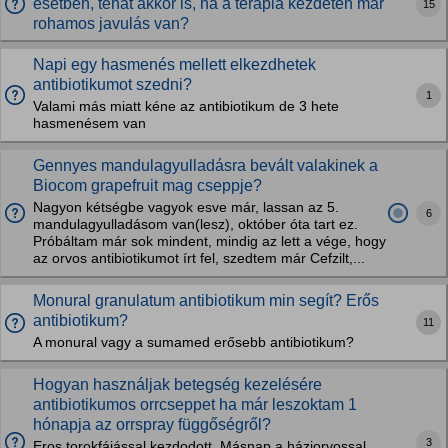
esetben, tehát akkor is, ha a terápia kezdetén már
15
rohamos javulás van?
Napi egy hasmenés mellett elkezdhetek
antibiotikumot szedni?
1
Valami más miatt kéne az antibiotikum de 3 hete
hasmenésem van
Gennyes mandulagyulladásra bevált valakinek a
Biocom grapefruit mag cseppje?
Nagyon kétségbe vagyok esve már, lassan az 5.
6
mandulagyulladásom van(lesz), október óta tart ez.
Próbáltam már sok mindent, mindig az lett a vége, hogy
az orvos antibiotikumot írt fel, szedtem már Cefzilt,...
Monural granulatum antibiotikum min segít? Erős
antibiotikum?
11
A monural vagy a sumamed erősebb antibiotikum?
Hogyan használjak betegség kezelésére
antibiotikumos orrcseppet ha már leszoktam 1
hónapja az orrspray függőségről?
3
Eros torokfájással kezdodott. Másnap a háziorvossal