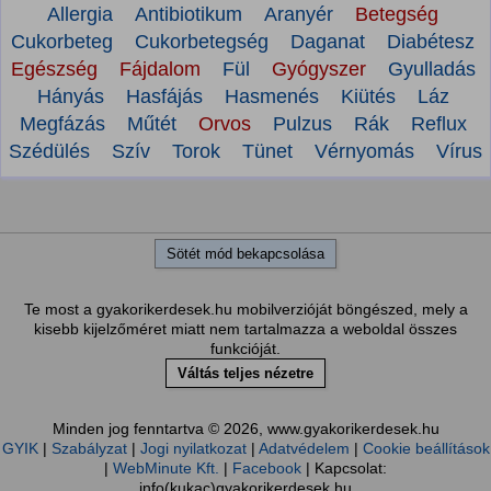
Allergia
Antibiotikum
Aranyér
Betegség
Cukorbeteg
Cukorbetegség
Daganat
Diabétesz
Egészség
Fájdalom
Fül
Gyógyszer
Gyulladás
Hányás
Hasfájás
Hasmenés
Kiütés
Láz
Megfázás
Műtét
Orvos
Pulzus
Rák
Reflux
Szédülés
Szív
Torok
Tünet
Vérnyomás
Vírus
Sötét mód bekapcsolása
Te most a gyakorikerdesek.hu mobilverzióját böngészed, mely a
kisebb kijelzőméret miatt nem tartalmazza a weboldal összes
funkcióját.
Váltás teljes nézetre
Minden jog fenntartva © 2026, www.gyakorikerdesek.hu
GYIK
|
Szabályzat
|
Jogi nyilatkozat
|
Adatvédelem
|
Cookie beállítások
|
WebMinute Kft.
|
Facebook
| Kapcsolat:
info(kukac)gyakorikerdesek.hu