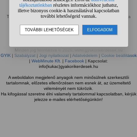
Sötét mód bekapcsolása
Te most a gyakorikerdesek.hu mobilverzióját böngészed, mely a
kisebb kijelzőméret miatt nem tartalmazza a weboldal összes
funkcióját.
Váltás teljes nézetre
Minden jog fenntartva © 2026, www.gyakorikerdesek.hu
GYIK
|
Szabályzat
|
Jogi nyilatkozat
|
Adatvédelem
|
Cookie beállítások
|
WebMinute Kft.
|
Facebook
| Kapcsolat:
info(kukac)gyakorikerdesek.hu
A weboldalon megjelenő anyagok nem minősülnek szerkesztői
tartalomnak, előzetes ellenőrzésen nem esnek át, az üzemeltető
véleményét nem tükrözik.
Ha kifogással szeretne élni valamely tartalommal kapcsolatban, kérjük
jelezze e-mailes elérhetőségünkön!