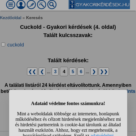
Kezdőoldal
»
Keresés
Cuckold - Gyakori kérdések (4. oldal)
Talált kulcsszavak:
cuckold
Talált kérdések:
❮❮
❮
...
3
4
5
6
...
❯
❯❯
A találati listáról 24 kérdést eltávolítottunk. Amennyiben
betöltötted már a 18. életévedet, megtekintésükhöz
kattints
ide!
❮❮
❮
...
3
4
5
6
...
❯
❯❯