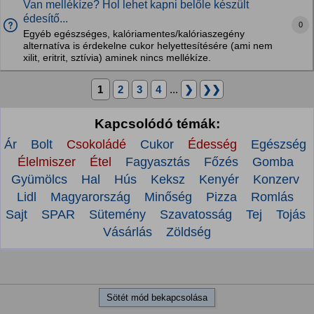
Van mellékíze? Hol lehet kapni belőle készült
édesítő...
0
Egyéb egészséges, kalóriamentes/kalóriaszegény
alternatíva is érdekelne cukor helyettesítésére (ami nem
xilit, eritrit, sztívia) aminek nincs mellékíze.
1
2
3
4
...
❯
❯❯
Kapcsolódó témák:
Ár
Bolt
Csokoládé
Cukor
Édesség
Egészség
Élelmiszer
Étel
Fagyasztás
Főzés
Gomba
Gyümölcs
Hal
Hús
Keksz
Kenyér
Konzerv
Lidl
Magyarország
Minőség
Pizza
Romlás
Sajt
SPAR
Sütemény
Szavatosság
Tej
Tojás
Vásárlás
Zöldség
Sötét mód bekapcsolása