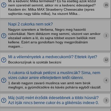
Mi a kedvenc Milka terméked? És ha esetleg azok közül
15
nem szeretnél semmit, akkor mi a kedvenc édességed?
Kezdem én: Milka MAX Strawberry Cheesecake (epres
sajttortás nagy tábla milka), ha viszont Milka...
Napi 2 cukorka nem sok?
Nagyon szeretem a Verbena, Negro meg hasonló
cukorkákat. Nem diétázom meg semmi, viszont van amikor
1
elszalad velem a ló, és sajna többet eszem belőlük mint
kellene. Ezért arra gondoltam hogy megpróbálnám
magam...
Mi a véleményetek a medvecukorról? Ettetek ilyet?
12
Bocskorszíjnak is szokták becézni
A cukorra rá tudnak petézni a muslincák? Sima, nem
vizes cukor amire elfelejtettem tetőt rátenni.
4
1 darab nagyon zavaró muslinca van amit nem birok
megfogni, a gyümölcsökre és kávés pohárra egyből rászáll.
Máj (sült) miért érződik édesebbnek a többi húsnál?
3
Azt írják nincs benne cukor és a glikémiás indexe 0.