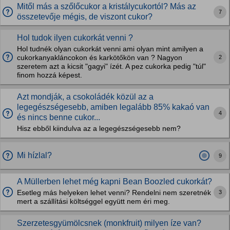
Mitől más a szőlőcukor a kristálycukortól? Más az
7
összetevője mégis, de viszont cukor?
Hol tudok ilyen cukorkát venni ?
Hol tudnék olyan cukorkát venni ami olyan mint amilyen a
2
cukorkanyakláncokon és karkötőkön van ? Nagyon
szeretem azt a kicsit "gagyi" ízét. A pez cukorka pedig "túl"
finom hozzá képest.
Azt mondják, a csokoládék közül az a
legegészségesebb, amiben legalább 85% kakaó van
4
és nincs benne cukor...
Hisz ebből kiindulva az a legegészségesebb nem?
Mi hízlal?
9
A Müllerben lehet még kapni Bean Boozled cukorkát?
3
Esetleg más helyeken lehet venni? Rendelni nem szeretnék
mert a szállítási költséggel együtt nem éri meg.
Szerzetesgyümölcsnek (monkfruit) milyen íze van?