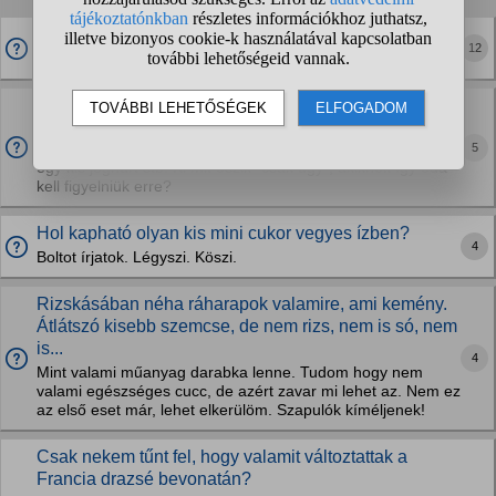
Miért tudnak rendes, cukor ízű édesítőszert készíteni?
12
A Steviát kivéve az összes nagyon rossz.
Milyen nasikat esznek laktóz/glutén érzékenyek?
Film/sorozatnézés közben mindig is szerettem nassolni
5
kicsit, ezt azt enni pár falatot, például kréker vagy nápolyi,
egy kis joghurt stb. Ki mit eszik "csak úgy", akiknek így oda
kell figyelniük erre?
Hol kapható olyan kis mini cukor vegyes ízben?
4
Boltot írjatok. Légyszi. Köszi.
Rizskásában néha ráharapok valamire, ami kemény.
Átlátszó kisebb szemcse, de nem rizs, nem is só, nem
is...
4
Mint valami műanyag darabka lenne. Tudom hogy nem
valami egészséges cucc, de azért zavar mi lehet az. Nem ez
az első eset már, lehet elkerülöm. Szapulók kíméljenek!
Csak nekem tűnt fel, hogy valamit változtattak a
Francia drazsé bevonatán?