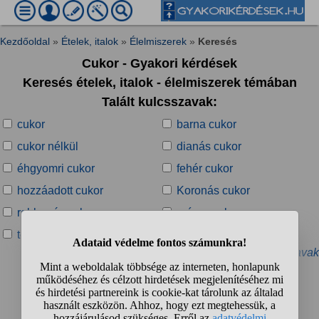
Kezdőoldal
»
Ételek, italok
»
Élelmiszerek
»
Keresés
Cukor - Gyakori kérdések
Keresés ételek, italok - élelmiszerek témában
Talált kulcsszavak:
cukor
barna cukor
cukor nélkül
dianás cukor
éhgyomri cukor
fehér cukor
hozzáadott cukor
Koronás cukor
robbanós cukor
színes cukor
terhességi cukor
vaníliás cukor
» További kapcsolódó kulcsszavak
Talált kérdések:
1
2
3
4
...
❯
❯❯