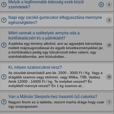
Melyik a legfinomabb édesség ezek közül
8
szerintetek?
Napi egy zacskó gumicukor elfogyasztása mennyire
8
egészségtelen?
Miért vannak a székelyek annyira oda a
kürtőskalácsért és a pálinkáért?
A pálinka egy tömény alkohol, ami az agysejtek károsítása
18
mellett májzsugorodással és egyéb következményekkel jár,
a kürtőskalács pedig egy túlcukrozott édes valami, egy
szénhidrátbomba, ami köztudottan...
Ki, milyen szaloncukrot vesz?
Az olcsóbb kimérősből ami kb. 2500 - 3000 Ft / Kg. Vagy a
20
drágább szamos vagy stühmer, vagy Milika, TIBI, Vadász.
Amik 12000 - 14000 Ft / kg. Te melyiket veszed? És
melyikből mennyit veszel? Én 1 kg szamos-at...
Van a Málnás Sterpsils-hez hasonló ízű cukorka?
2
Nagyon finom ez a tabletta, viszont marha drága hogy csak
úgy szopogassam.