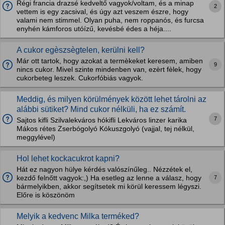
Régi francia drazsé kedveltő vagyok/voltam, és a minap
2
vettem is egy zacsival, és úgy azt veszem észre, hogy
valami nem stimmel. Olyan puha, nem roppanós, és furcsa
enyhén kámforos utóízű, kevésbé édes a héja....
A cukor egèszsègtelen, kerülni kell?
Már ott tartok, hogy azokat a termèkeket keresem, amiben
9
nincs cukor. Mivel szinte mindenben van, ezèrt fèlek, hogy
cukorbeteg leszek. Cukorfóbiás vagyok.
Meddig, és milyen körülmények között lehet tárolni az
alábbi sütiket? Mind cukor nélküli, ha ez számít.
7
Sajtos kifli Szilvalekváros hókifli Lekváros linzer karika
Mákos rétes Zserbógolyó Kókuszgolyó (vajjal, tej nélkül,
meggylével)
Hol lehet kockacukrot kapni?
Hát ez nagyon hülye kérdés valószínűleg.. Nézzétek el,
7
kezdő felnőtt vagyok:,) Ha esetleg az lenne a válasz, hogy
bármelyikben, akkor segítsetek mi körül keressem légyszi.
Előre is köszönöm
Melyik a kedvenc Milka terméked?