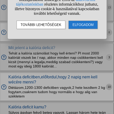
Szóval van rajtam 10 kg felesleg és szeretnék fogyni de
13
viszont formás is lenni mert most semmi izom rajtam és
"plötyi" vagyok ezért edzek súlyzókkal, guggolásokat,
kitörést, csípő emelés ilyeneket csinálok...
Kalória deficitben vagyok,120 le mentem 105 re de ez
már egy jó pár hete így megy,1800 kaloriánál nem
8
eszek...
Mit jelent a kalória deficit?
Tehát a kalória számolást hogy kell érteni? Pl most 2000
3
kalóriát viszek be / nap, akkor minden nap csökkenteni kell
kicsit (mennyi a legalja,meddig szabad csökkenteni?) vagy
most egy ideig 1800 kalóriát...
Kalória deficitben,előfordul,hogy 2 napig nem kell
wécére menni?
10
Diétázom,1200-1300 deficitben vagyok,2 hete kezdtem 2 kg
fogytam,csaknem tudom hogy normális e hogy alig van
székletem
Kalória deficit kamu?
Súlyos ágyban fekvő beteg vagyok. Lassan három hete teàn