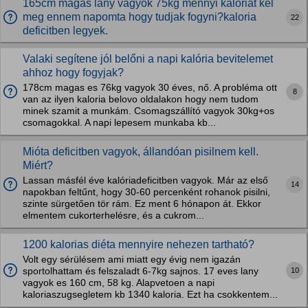
165cm magas làny vagyok 75kg mennyi kalóriàt kel
meg ennem napomta hogy tudjak fogyni?kaloria
22
deficitben legyek.
Valaki segítene jól belőni a napi kalória bevitelemet
ahhoz hogy fogyjak?
178cm magas es 76kg vagyok 30 éves, nő. A probléma ott
8
van az ilyen kaloria belovo oldalakon hogy nem tudom
minek szamit a munkám. Csomagszállító vagyok 30kg+os
csomagokkal. A napi lepesem munkaba kb...
Mióta deficitben vagyok, állandóan pisilnem kell.
Miért?
Lassan másfél éve kalóriadeficitben vagyok. Már az első
14
napokban feltűnt, hogy 30-60 percenként rohanok pisilni,
szinte sürgetően tör rám. Ez ment 6 hónapon át. Ekkor
elmentem cukorterhelésre, és a cukrom...
1200 kalorias diéta mennyire nehezen tartható?
Volt egy sérülésem ami miatt egy évig nem igazán
10
sportolhattam és felszaladt 6-7kg sajnos. 17 eves lany
vagyok es 160 cm, 58 kg. Alapvetoen a napi
kaloriaszugsegletem kb 1340 kaloria. Ezt ha csokkentem...