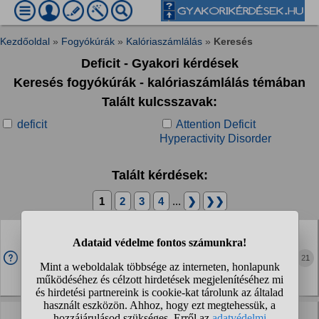
Kezdőoldal
»
Fogyókúrák
»
Kalóriaszámlálás
»
Keresés
Deficit - Gyakori kérdések
Keresés fogyókúrák - kalóriaszámlálás témában
Talált kulcsszavak:
deficit
Attention Deficit
Hyperactivity Disorder
Talált kérdések:
1
2
3
4
...
❯
❯❯
Deficit. De hogyan?
Világ életemben 65 kg körül mozogtam. Szültem 2 gyereket,
21
szülések után is 65voltam. 2éve elkezdtem újra dolgozni.
Ülő munka, dolgozói ebédeltetéssel. 2év alatt 10kg feljött
rám. És nagyjából mind a...
Miért vastagodik a combom kalória deficitbe?