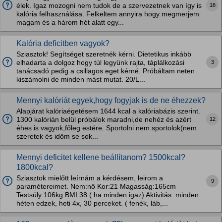
18
élek. Igaz mozogni nem tudok de a szervezetnek van így is
kalória felhasználása. Felkeltem annyira hogy megmerjem
magam és a három hét alatt egy...
Kalória deficitben vagyok?
Sziasztok! Segítséget szeretnék kérni. Dietetikus inkább
3
elhadarta a dolgoz hogy túl legyünk rajta, táplálkozási
tanácsadó pedig a csillagos eget kérné. Próbáltam neten
kiszámolni de minden mást mutat. 20/L...
Mennyi kalóriát egyek,hogy fogyjak is de ne éhezzek?
Alapjárat kalóriaégetésem 1644 kcal a kalóriabázis szerint.
12
1300 kalórián belül próbálok maradni,de nehéz és azért
éhes is vagyok,főleg estére. Sportolni nem sportolok(nem
szeretek és időm se sok...
Mennyi deficitet kellene beállítanom? 1500kcal?
1800kcal?
Sziasztok mielőtt leírnám a kérdésem, leirom a
9
paramétereimet. Nem:nő Kor:21 Magasság:165cm
Testsúly:106kg BMI:38 ( ha minden igaz) Aktivitás: minden
héten edzek, heti 4x, 30 perceket. ( fenék, láb,...