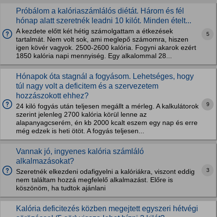
Próbálom a kalóriaszámlálós diétát. Három és fél
hónap alatt szeretnék leadni 10 kilót. Minden ételt...
A kezdete előtt két hétig számolgattam a étkezések
5
tartalmát. Nem volt sok, ami meglepő számomra, hiszen
igen kövér vagyok. 2500-2600 kalória. Fogyni akarok ezért
1850 kalória napi mennyiség. Egy alkalommal 28...
Hónapok óta stagnál a fogyásom. Lehetséges, hogy
túl nagy volt a deficitem és a szervezetem
hozzászokott ehhez?
9
24 kiló fogyás után teljesen megállt a mérleg. A kalkulátorok
szerint jelenleg 2700 kalória körül lenne az
alapanyagcserém, én kb 2000 kcalt eszem egy nap és erre
még edzek is heti ötöt. A fogyás teljesen...
Vannak jó, ingyenes kalória számláló
alkalmazásokat?
3
Szeretnék elkezdeni odafigyelni a kalóriákra, viszont eddig
nem találtam hozzá megfelelő alkalmazást. Előre is
köszönöm, ha tudtok ajánlani
Kalória deficitezés közben megejtett egyszeri hétvégi