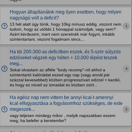
Hogyan állapítanátok meg ilyen esetben, hogy milyen
nagyságú volt a deficit?
13 hét alatt úgy tűnik, hogy 10kg mínusz eddig, viszont nem
1
tudom, hogy az utóbbi 1 hónappal számoljak, vagy sem?
Azért kérdezem, mert nem szeretnék már fogyni, inkább
szintentartani, viszont fogalmam sincs,...
Ha kb 200-300-as deficitben eszek, és 5-ször súlyzós
edzéseket végzek egy héten + 10.000 lépést teszek
meg...
4
Sokat olvastam az afféle "body recomp"-ról ahhol a
szintentartó kalóriádat eszed egy nap (vagy annál pár
százzal kevesebbet) közben progresszívan edzzel + kardió,
és hogy ez növeli az izmaidat és közben zsírt...
Ha egész nap nem vittem be annyi kcal-t amennyi
kcal elfogyasztása a fogyásomhoz szükséges, de este
megeszek...
2
vagy teljesen mindegy mikor , melyik napszakban eszem
meg, ha belefer a keretembe?