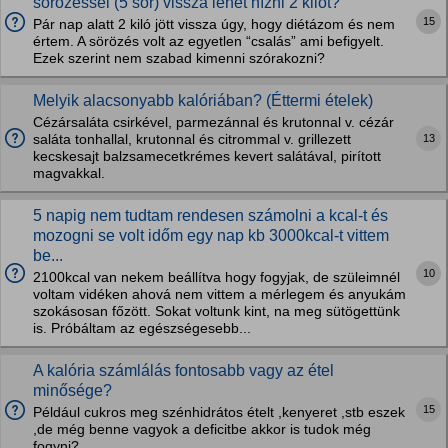
sörözéssel (5 sör) vissza lehet hízni 2 kilót?
15
Pár nap alatt 2 kiló jött vissza úgy, hogy diétázom és nem
értem. A sörözés volt az egyetlen “csalás” ami befigyelt.
Ezek szerint nem szabad kimenni szórakozni?
Melyik alacsonyabb kalóriában? (Éttermi ételek)
Cézársaláta csirkével, parmezánnal és krutonnal v. cézár
13
saláta tonhallal, krutonnal és citrommal v. grillezett
kecskesajt balzsamecetkrémes kevert salátával, pirított
magvakkal.
5 napig nem tudtam rendesen számolni a kcal-t és
mozogni se volt időm egy nap kb 3000kcal-t vittem
be...
10
2100kcal van nekem beállítva hogy fogyjak, de szüleimnél
voltam vidéken ahová nem vittem a mérlegem és anyukám
szokásosan főzött. Sokat voltunk kint, na meg sütögettünk
is. Próbáltam az egészségesebb...
A kalória számlálás fontosabb vagy az étel
minősége?
15
Például cukros meg szénhidrátos ételt ,kenyeret ,stb eszek
,de még benne vagyok a deficitbe akkor is tudok még
fogyni?