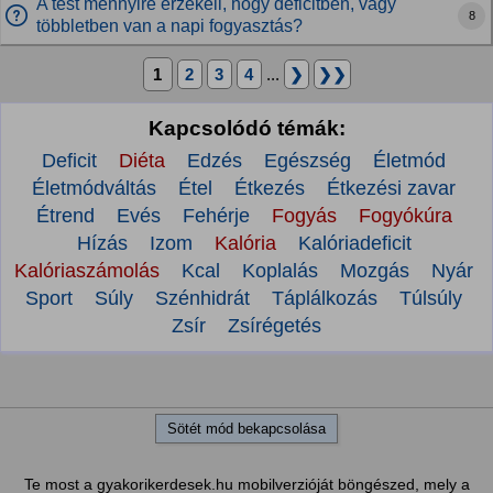
A test mennyire érzékeli, hogy deficitben, vagy
8
többletben van a napi fogyasztás?
1
2
3
4
...
❯
❯❯
Kapcsolódó témák:
Deficit
Diéta
Edzés
Egészség
Életmód
Életmódváltás
Étel
Étkezés
Étkezési zavar
Étrend
Evés
Fehérje
Fogyás
Fogyókúra
Hízás
Izom
Kalória
Kalóriadeficit
Kalóriaszámolás
Kcal
Koplalás
Mozgás
Nyár
Sport
Súly
Szénhidrát
Táplálkozás
Túlsúly
Zsír
Zsírégetés
Sötét mód bekapcsolása
Te most a gyakorikerdesek.hu mobilverzióját böngészed, mely a