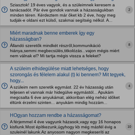
Sziasztok! 19 éves vagyok, és a szüleimnek keresem a
2
tanácsadót. Pár éve gondok vannak a házasságukban
minden téren. Kérdeztem már őket kb 2 éve, hogy meg
tudják-e oldani ezt külső, szakmai segítség nélkül. A...
Miért maradnak benne emberek így egy
házasságban?
8
Állandó szeretők mindkét részről,kommunikáció
hiánya,semmi megbecsülés,titkolózás...vajon mégis miért
nem válnak el? Mi tartja mégis vissza a feleket?
A szüleim elhidegülése miatt lehetséges, hogy
szorongás és félelem alakul (t) ki bennem? Mit tegyek,
hogy...
4
A szüleim nem szeretik egymást. 22 év házasság után
teljesen el vannak már hidegülve egymástól... Apukám
megcsalta 6 éve anyukámat, akkoriban elég nehéz időket
éltünk érzelmi szinten... anyukám mindig hozzám...
HOgyan hozzam rendbe a házasságomat?
A férjemmel 4 éve vagyunk házasok,vagy egy 16 honapos
10
kisfiunk.Most építkezunk,úgyhogy kb még másfél évig a
szuleinél lakunk.Az anyosom nagyon megkeseríti az