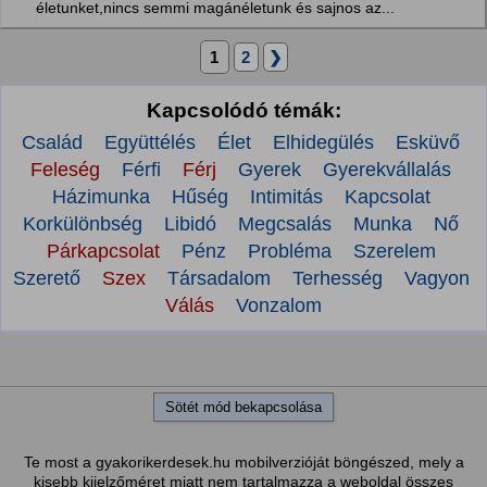
életunket,nincs semmi magánéletunk és sajnos az...
1
2
❯
Kapcsolódó témák:
Család
Együttélés
Élet
Elhidegülés
Esküvő
Feleség
Férfi
Férj
Gyerek
Gyerekvállalás
Házimunka
Hűség
Intimitás
Kapcsolat
Korkülönbség
Libidó
Megcsalás
Munka
Nő
Párkapcsolat
Pénz
Probléma
Szerelem
Szerető
Szex
Társadalom
Terhesség
Vagyon
Válás
Vonzalom
Sötét mód bekapcsolása
Te most a gyakorikerdesek.hu mobilverzióját böngészed, mely a
kisebb kijelzőméret miatt nem tartalmazza a weboldal összes