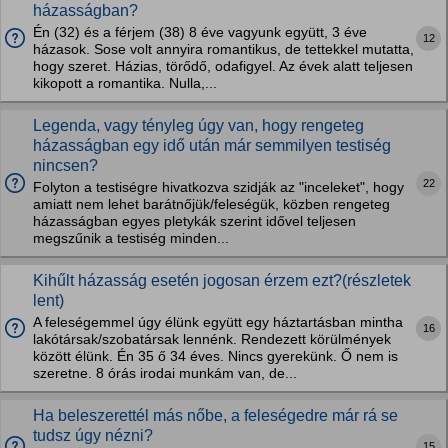
házasságban?
Én (32) és a férjem (38) 8 éve vagyunk együtt, 3 éve
12
házasok. Sose volt annyira romantikus, de tettekkel mutatta,
hogy szeret. Házias, törődő, odafigyel. Az évek alatt teljesen
kikopott a romantika. Nulla,...
Legenda, vagy tényleg úgy van, hogy rengeteg
házasságban egy idő után már semmilyen testiség
nincsen?
22
Folyton a testiségre hivatkozva szidják az "inceleket", hogy
amiatt nem lehet barátnőjük/feleségük, közben rengeteg
házasságban egyes pletykák szerint idővel teljesen
megszűnik a testiség minden...
Kihűlt házasság esetén jogosan érzem ezt?(részletek
lent)
A feleségemmel úgy élünk együtt egy háztartásban mintha
16
lakótársak/szobatársak lennénk. Rendezett körülmények
között élünk. Én 35 ő 34 éves. Nincs gyerekünk. Ő nem is
szeretne. 8 órás irodai munkám van, de...
Ha beleszerettél más nőbe, a feleségedre már rá se
tudsz úgy nézni?
15