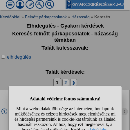
Kezdőoldal
»
Felnőtt párkapcsolatok
»
Házasság
»
Keresés
Elhidegülés - Gyakori kérdések
Keresés felnőtt párkapcsolatok - házasság
témában
Talált kulcsszavak:
elhidegülés
Talált kérdések:
1
2
❯
Elfogadott lenne a megcsalás? Átlagos dolog lett
mára a másik semmibe vétele, megalázása? Nyilván
a nagy...
8
Igaz itt egy elment más irányba a csevegés, engem viszont
a hétköznapivá, egy szinte "semmi extra" tetté vált
félrelépések rendkívüli elburjánzása, tehát a megcsaládok
megnövekedett száma (illetve...