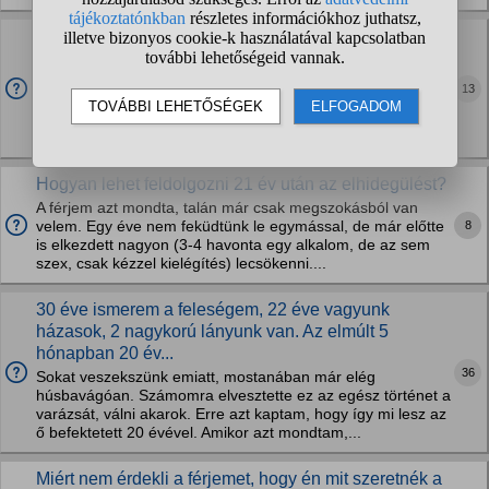
Már lep meg a férjem úgy, mint korábban.
Természetes, hogy nem kapok tőle ajándékot? N
Amíg jártunk, mindig meglepett valamivel. Kedvenc
13
bonbonommal, rózsával, ruhával, nyaklánccal, elvitt
valahova, leste a kívánságomat. Ha írtam neki este, hogy
nagyon hiányzik, rögtön kocsiba szállt, és jött...
Hogyan lehet feldolgozni 21 év után az elhidegülést?
A férjem azt mondta, talán már csak megszokásból van
8
velem. Egy éve nem feküdtünk le egymással, de már előtte
is elkezdett nagyon (3-4 havonta egy alkalom, de az sem
szex, csak kézzel kielégítés) lecsökenni....
30 éve ismerem a feleségem, 22 éve vagyunk
házasok, 2 nagykorú lányunk van. Az elmúlt 5
hónapban 20 év...
36
Sokat veszekszünk emiatt, mostanában már elég
húsbavágóan. Számomra elvesztette ez az egész történet a
varázsát, válni akarok. Erre azt kaptam, hogy így mi lesz az
ő befektetett 20 évével. Amikor azt mondtam,...
Miért nem érdekli a férjemet, hogy én mit szeretnék a