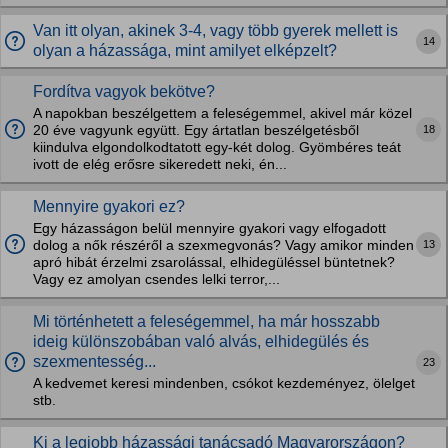
Van itt olyan, akinek 3-4, vagy több gyerek mellett is
14
olyan a házassága, mint amilyet elképzelt?
Fordítva vagyok bekötve?
A napokban beszélgettem a feleségemmel, akivel már közel
18
20 éve vagyunk együtt. Egy ártatlan beszélgetésből
kiindulva elgondolkodtatott egy-két dolog. Gyömbéres teát
ivott de elég erősre sikeredett neki, én...
Mennyire gyakori ez?
Egy házasságon belül mennyire gyakori vagy elfogadott
13
dolog a nők részéről a szexmegvonás? Vagy amikor minden
apró hibát érzelmi zsarolással, elhidegüléssel büntetnek?
Vagy ez amolyan csendes lelki terror,...
Mi történhetett a feleségemmel, ha már hosszabb
ideig különszobában való alvás, elhidegülés és
szexmentesség...
23
A kedvemet keresi mindenben, csókot kezdeményez, ölelget
stb.
Ki a legjobb házassági tanácsadó Magyarországon?