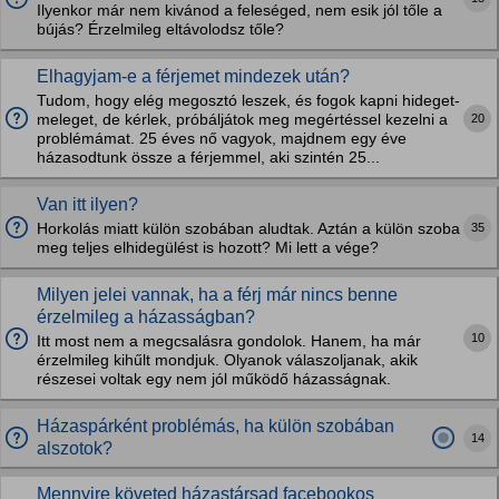
Ilyenkor már nem kivánod a feleséged, nem esik jól tőle a
bújás? Érzelmileg eltávolodsz tőle?
Elhagyjam-e a férjemet mindezek után?
Tudom, hogy elég megosztó leszek, és fogok kapni hideget-
20
meleget, de kérlek, próbáljátok meg megértéssel kezelni a
problémámat. 25 éves nő vagyok, majdnem egy éve
házasodtunk össze a férjemmel, aki szintén 25...
Van itt ilyen?
35
Horkolás miatt külön szobában aludtak. Aztán a külön szoba
meg teljes elhidegülést is hozott? Mi lett a vége?
Milyen jelei vannak, ha a férj már nincs benne
érzelmileg a házasságban?
10
Itt most nem a megcsalásra gondolok. Hanem, ha már
érzelmileg kihűlt mondjuk. Olyanok válaszoljanak, akik
részesei voltak egy nem jól működő házasságnak.
Házaspárként problémás, ha külön szobában
14
alszotok?
Mennyire követed házastársad facebookos