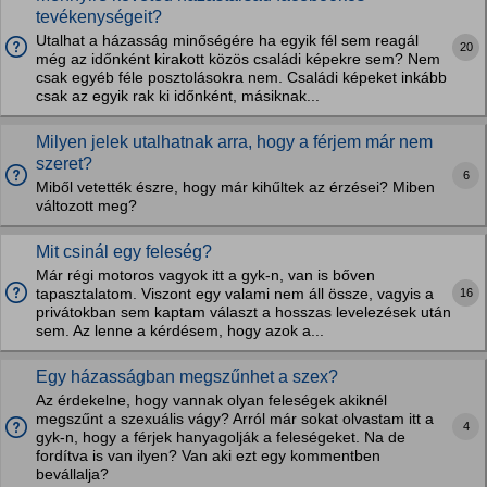
tevékenységeit?
Utalhat a házasság minőségére ha egyik fél sem reagál
20
még az időnként kirakott közös családi képekre sem? Nem
csak egyéb féle posztolásokra nem. Családi képeket inkább
csak az egyik rak ki időnként, másiknak...
Milyen jelek utalhatnak arra, hogy a férjem már nem
szeret?
6
Miből vetették észre, hogy már kihűltek az érzései? Miben
változott meg?
Mit csinál egy feleség?
Már régi motoros vagyok itt a gyk-n, van is bőven
16
tapasztalatom. Viszont egy valami nem áll össze, vagyis a
privátokban sem kaptam választ a hosszas levelezések után
sem. Az lenne a kérdésem, hogy azok a...
Egy házasságban megszűnhet a szex?
Az érdekelne, hogy vannak olyan feleségek akiknél
megszűnt a szexuális vágy? Arról már sokat olvastam itt a
4
gyk-n, hogy a férjek hanyagolják a feleségeket. Na de
fordítva is van ilyen? Van aki ezt egy kommentben
bevállalja?