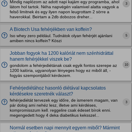
Mindig naplózom az adott napi kajám egy programba, ahol
3
látom hol tartok. Néha napvégén valamivel alatta vagyok a
felső limitnek és egy ilyen napon leugrottam 2 sörre a
haverokkal. Beirtam a 2db dobozos dreher...
A Biotech Usa fehérjékben van koffein?
5
Iso whey zero például. Tudnátok olyan fehérjét ajánlani
amiben nincs koffein? Köszi
Jobban fogyok ha 1200 kalóriát nem szénhidráttal
hanem fehérjékkel viszek be?
10
gondolom a fehérjediétának csak egyik fontos szerepe az
1200 kalória, ugyanolyan lényeges hogy ez miből áll, -
fogyás szempontjából kérdezem.
Fehérjediétához hasonló diétával kapcsolatos
kérdésekre szeretnék választ?
fehérjediétát tervezek egy időre, de ismerem magam, van
3
pár dolog ami nehéz lesz, illetve ami kérdéses,
kompromisszum kell. reggelire csak édeset bírok enni.
megengedett hogy 4 deka diabetikus keksszel...
Normál esetben napi mennyit egyem miből? Mármint