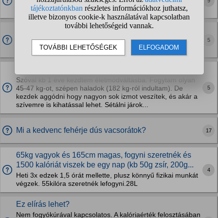
9
Étkezéssel nem mindig sikerül bevinnem a megfelelő
adagot.
Melyik a legjobb ízű fehérjepor?
5
Már próbaltam a nutriversum csoki és eper ízét és a biotech
usa csoki ízét, de számomra mind ihatatlan.
Mennyi fehérjét fogyasszak?
Szóval kb 1 éve kezdtem életmódváltásba. Fogytam olyan
5
45-47 kg-ot, szépen haladok (182 kg-ról indultam). De
kezdek aggódni hogy nagyon sok izmot veszítek, és akár a
szívemre is kihatással lehet. Sétálni járok...
Mi a kedvenc fehérje dús vacsorátok?
17
65kg vagyok és 165cm magas, fogyni szeretnék és
1500 kalóriát viszek be egy nap (kb 50g zsír, 200g...
4
Heti 3x edzek 1,5 órát mellette, plusz könnyű fizikai munkát
végzek. 55kilóra szeretnék lefogyni.28L
Ez elírás lehet?
Nem fogyókúrával kapcsolatos. A kalóriaérték felosztásában