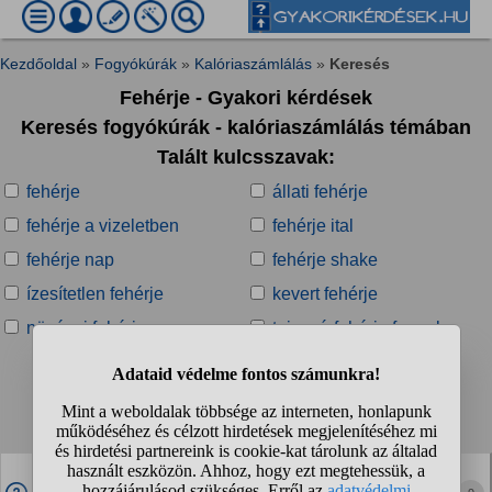
Kezdőoldal
»
Fogyókúrák
»
Kalóriaszámlálás
»
Keresés
Fehérje - Gyakori kérdések
Keresés fogyókúrák - kalóriaszámlálás témában
Talált kulcsszavak:
fehérje
állati fehérje
fehérje a vizeletben
fehérje ital
fehérje nap
fehérje shake
ízesítetlen fehérje
kevert fehérje
növényi fehérje
tejsavó-fehérje formula
Talált kérdések:
1
2
3
4
...
❯
❯❯
Melyik/milyen fehérjeport ajánlotok egy kezdőnek?