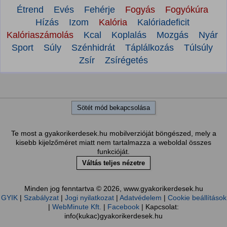
Étrend
Evés
Fehérje
Fogyás
Fogyókúra
Hízás
Izom
Kalória
Kalóriadeficit
Kalóriaszámolás
Kcal
Koplalás
Mozgás
Nyár
Sport
Súly
Szénhidrát
Táplálkozás
Túlsúly
Zsír
Zsírégetés
Sötét mód bekapcsolása
Te most a gyakorikerdesek.hu mobilverzióját böngészed, mely a
kisebb kijelzőméret miatt nem tartalmazza a weboldal összes
funkcióját.
Váltás teljes nézetre
Minden jog fenntartva © 2026, www.gyakorikerdesek.hu
GYIK
|
Szabályzat
|
Jogi nyilatkozat
|
Adatvédelem
|
Cookie beállítások
|
WebMinute Kft.
|
Facebook
| Kapcsolat:
info(kukac)gyakorikerdesek.hu