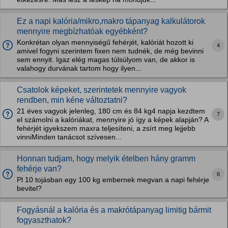
Ez a napi kalória/mikro,makro tápanyag kalkulátorok
mennyire megbízhatóak egyébként?
Konkrétan olyan mennyiségű fehérjét, kalóriát hozott ki
4
amivel fogyni szerintem fixen nem tudnék, de még bevinni
sem ennyit. Igaz elég magas túlsúlyom van, de akkor is
valahogy durvának tartom hogy ilyen...
Csatolok képeket, szerintetek mennyire vagyok
rendben, min kéne változtatni?
21 éves vagyok jelenleg, 180 cm és 84 kg4 napja kezdtem
7
el számolni a kalóriákat, mennyire jó így a képek alapján? A
fehérjét igyekszem maxra teljesíteni, a zsírt meg lejjebb
vinniMinden tanácsot szívesen...
Honnan tudjam, hogy melyik ételben hány gramm
fehérje van?
6
Pl 10 tojásban egy 100 kg embernek megvan a napi fehérje
bevitel?
Fogyásnál a kalória és a makrótápanyag limitig bármit
fogyaszthatok?