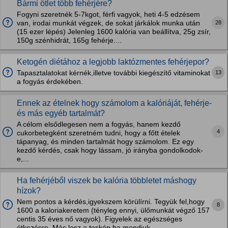
Bármi ötlet több fehérjére?
Fogyni szeretnék 5-7kgot, férfi vagyok, heti 4-5 edzésem
28
van, irodai munkát végzek, de sokat járkálok munka után
(15 ezer lépés) Jelenleg 1600 kalória van beállítva, 25g zsír,
150g szénhidrát, 165g fehérje....
Ketogén diétához a legjobb laktózmentes fehérjepor?
13
Tapasztalatokat kérnék,illetve további kiegészítő vitaminokat
a fogyás érdekében.
Ennek az ételnek hogy számolom a kalóriáját, fehérje-
és más egyéb tartalmát?
A célom elsődlegesen nem a fogyás, hanem kezdő
4
cukorbetegként szeretném tudni, hogy a főtt ételek
tápanyag, és minden tartalmát hogy számolom. Ez egy
kezdő kérdés, csak hogy lássam, jó irányba gondolkodok-
e,...
Ha fehérjéből viszek be kalória többletet máshogy
hízok?
Nem pontos a kérdés,igyekszem körülírni. Tegyük fel,hogy
8
1600 a kaloriakeretem (tényleg ennyi, ülőmunkát végző 157
centis 35 éves nő vagyok). Figyelek az egészséges
étkezésre. Más lesz a teskép ha mondjuk...