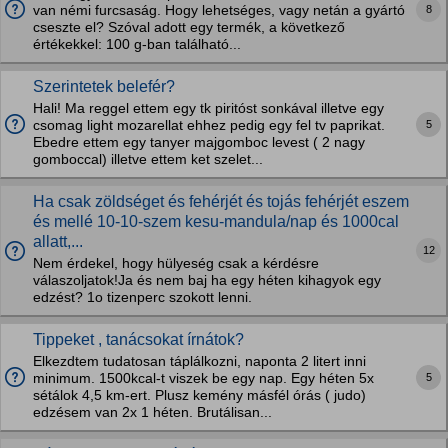
8
van némi furcsaság. Hogy lehetséges, vagy netán a gyártó
cseszte el? Szóval adott egy termék, a következő
értékekkel: 100 g-ban található...
Szerintetek belefér?
Hali! Ma reggel ettem egy tk piritóst sonkával illetve egy
5
csomag light mozarellat ehhez pedig egy fel tv paprikat.
Ebedre ettem egy tanyer majgomboc levest ( 2 nagy
gomboccal) illetve ettem ket szelet...
Ha csak zöldséget és fehérjét és tojás fehérjét eszem
és mellé 10-10-szem kesu-mandula/nap és 1000cal
allatt,...
12
Nem érdekel, hogy hülyeség csak a kérdésre
válaszoljatok!Ja és nem baj ha egy héten kihagyok egy
edzést? 1o tizenperc szokott lenni.
Tippeket , tanácsokat írnátok?
Elkezdtem tudatosan táplálkozni, naponta 2 litert inni
5
minimum. 1500kcal-t viszek be egy nap. Egy héten 5x
sétálok 4,5 km-ert. Plusz kemény másfél órás ( judo)
edzésem van 2x 1 héten. Brutálisan...