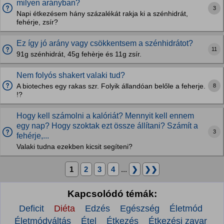
milyen arányban?
3
Napi étkezésem hány százalékát rakja ki a szénhidrát,
fehérje, zsír?
Ez így jó arány vagy csökkentsem a szénhidrátot?
11
91g szénhidrát, 45g fehèrje és 11g zsír.
Nem folyós shakert valaki tud?
8
A bioteches egy rakas szr. Folyik állandóan belőle a feherje.
!?
Hogy kell számolni a kalóriát? Mennyit kell ennem
egy nap? Hogy szoktak ezt össze állítani? Számít a
3
fehérje,...
Valaki tudna ezekben kicsit segíteni?
1
2
3
4
...
❯
❯❯
Kapcsolódó témák:
Deficit
Diéta
Edzés
Egészség
Életmód
Életmódváltás
Étel
Étkezés
Étkezési zavar