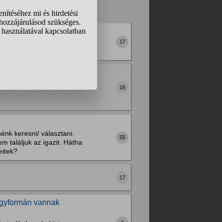
.
❯
❯❯
önleges hatást kelt. Persze
17
ly fiú nevek népszerűek,
16
lán egyet se tudok. Illetve
énk keresni/ választani.
55
 találjuk az igazit. Hátha
eitek?
17
egyformán vannak