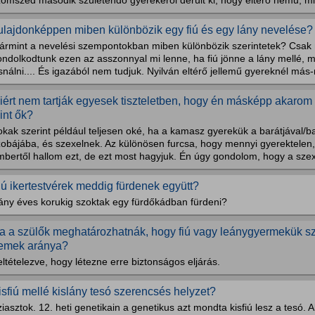
omszéd második születendő gyerekéről derült ki, hogy eltérő nemű, min
ulajdonképpen miben különbözik egy fiú és egy lány nevelése?
ármint a nevelési szempontokban miben különbözik szerintetek? Csak
ondolkodtunk ezen az asszonnyal mi lenne, ha fiú jönne a lány mellé,
snálni.... És igazából nem tudjuk. Nyilván eltérő jellemű gyereknél más-
iért nem tartják egyesek tiszteletben, hogy én másképp akarom
int ők?
kak szerint például teljesen oké, ha a kamasz gyerekük a barátjával/b
obájába, és szexelnek. Az különösen furcsa, hogy mennyi gyerektelen, 
mbertől hallom ezt, de ezt most hagyjuk. Én úgy gondolom, hogy a szex
iú ikertestvérek meddig fürdenek együtt?
ány éves korukig szoktak egy fürdőkádban fürdeni?
a a szülők meghatározhatnák, hogy fiú vagy leánygyermekük s
emek aránya?
ltételezve, hogy létezne erre biztonságos eljárás.
isfiú mellé kislány tesó szerencsés helyzet?
iasztok. 12. heti genetikain a genetikus azt mondta kisfiú lesz a tesó. Alul