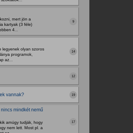
kozni, mert jön a
9
a kartyak (3 féle)
ebben 4...
 ne legyenek olyan szoros
14
a-lánya programok,
p az...
12
itek vannak?
19
gy nincs mindkét nemű
17
kik amúgy tudják, hogy
ogy nem lett. Most pl. a