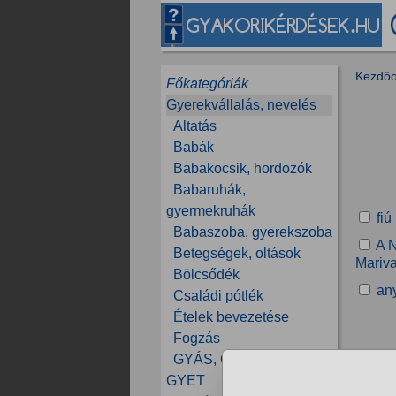
Kezdőo
Főkategóriák
Gyerekvállalás, nevelés
Altatás
Babák
Babakocsik, hordozók
Babaruhák,
gyermekruhák
fiú
Babaszoba, gyerekszoba
A N
Betegségek, oltások
Mariva
Bölcsődék
any
Családi pótlék
Ételek bevezetése
Fogzás
GYÁS, GYES, GYED,
GYET