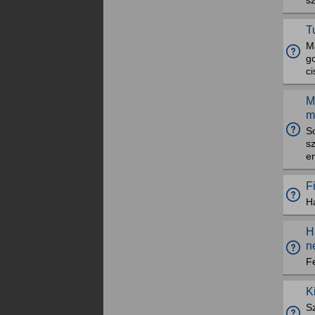
sz
T
M
g
ci
M
m
So
sz
e
F
H
H
n
Fe
K
Sz