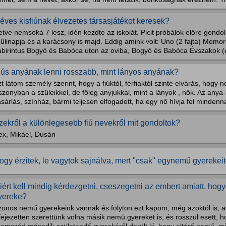
 éves kisfiúnak élvezetes társasjátékot keresek?
letve nemsoká 7 lesz, idén kezdte az iskolát. Picit próbálok előre gondol
ülinapja és a karácsony is majd. Eddig amink volt: Uno (2 fajta) Memori
abirintus Bogyó és Babóca uton az oviba, Bogyó és Babóca Évszakok (
iús anyának lenni rosszabb, mint lányos anyának?
t látom személy szerint, hogy a fiúktól, férfiaktól szinte elvárás, hogy
szonyban a szüleikkel, de főleg anyjukkal, mint a lányok , nők. Az any
sárlás, színház, bármi teljesen elfogadott, ha egy nő hívja fel mindenna
zekről a különlegesebb fiú nevekről mit gondoltok?
ex, Mikáel, Dusán
ogy érzitek, le vagytok sajnálva, mert "csak" egynemű gyereke
iért kell mindig kérdezgetni, cseszegetni az embert amiatt, ho
yereke?
zonos nemű gyerekeink vannak és folyton ezt kapom, még azoktól is, a
fejezetten szerettünk volna másik nemü gyereket is, és rosszul esett, h