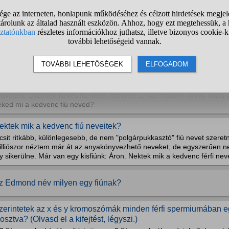
1
2
3
4
5
6
7
8
9
10
..
ülönleges fiú nevek?
dig lány nevekben voltam otthon, de érdekelne néhány fiú név ami kül
m a névtől lesz az is a gyermek de kíváncsi vagyok, hogy van e ilyen?
ostanában milyen fiú nevek népszerűek/kedveltek?
őként lány nevekben vagyok otthon de kíváncsi vagyok mostanában me
dveltek. Őszintén kevés fiú nevet ismerek, a mai modern nevek közül ta
eked mi a kedvenc fiú neved?
ektek mik a kedvenc fiú neveitek?
csit ritkább, különlegesebb, de nem "polgárpukkasztó" fiú nevet szeretn
illiószor néztem már át az anyakönyvezhető neveket, de egyszerűen nem
y sikerülne. Már van egy kisfiúnk: Áron. Nektek mik a kedvenc férfi nev
z Edmond név milyen egy fiúnak?
zerintetek az x és y kromoszómák minden férfi spermiumában 
losztva? (Olvasd el a kifejtést, légyszi.)