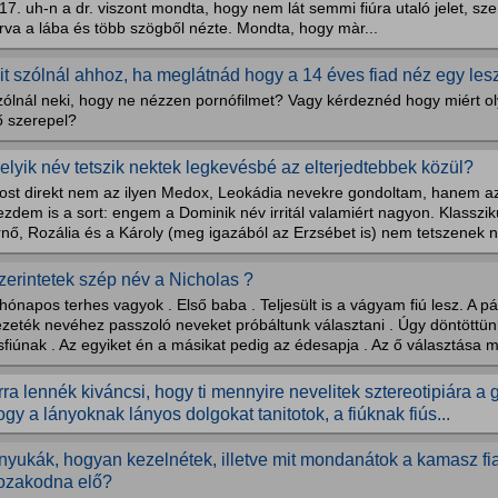
17. uh-n a dr. viszont mondta, hogy nem lát semmi fiúra utaló jelet, szer
rva a lába és több szögből nézte. Mondta, hogy màr...
it szólnál ahhoz, ha meglátnád hogy a 14 éves fiad néz egy les
zólnál neki, hogy ne nézzen pornófilmet? Vagy kérdeznéd hogy miért ol
ő szerepel?
elyik név tetszik nektek legkevésbé az elterjedtebbek közül?
ost direkt nem az ilyen Medox, Leokádia nevekre gondoltam, hanem az
zdem is a sort: engem a Dominik név irritál valamiért nagyon. Klasszi
rnő, Rozália és a Károly (meg igazából az Erzsébet is) nem tetszenek 
zerintetek szép név a Nicholas ?
hónapos terhes vagyok . Első baba . Teljesült is a vágyam fiú lesz. A p
ezeték nevéhez passzoló neveket próbáltunk választani . Úgy döntöttün
sfiúnak . Az egyiket én a másikat pedig az édesapja . Az ő választása m
rra lennék kiváncsi, hogy ti mennyire nevelitek sztereotipiára a 
ogy a lányoknak lányos dolgokat tanitotok, a fiúknak fiús...
nyukák, hogyan kezelnétek, illetve mit mondanátok a kamasz fi
ozakodna elő?