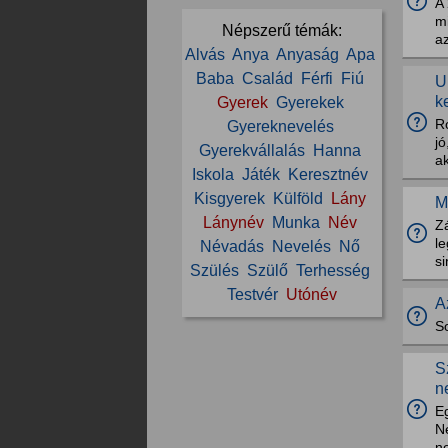
A 
m
Népszerű témák:
az
Alvás
Anya
Anyaság
Apa
Baba
Család
Férfi
Fiú
U
k
Gyerek
Gyerekek
R
Gyereknevelés
jó
Gyerekvállalás
Hanna
ak
Iskola
Játék
Keresztnév
Kisgyerek
Külföld
Lány
M
Lánynév
Munka
Név
Zá
le
Névadás
Nevelés
Nő
si
Szülés
Szülő
Terhesség
Testvér
Utónév
A
S
S
n
E
N
n