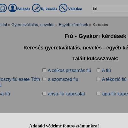
ldal
»
Gyerekvállalás, nevelés
»
Egyéb kérdések
»
Keresés
Fiú - Gyakori kérdések
Keresés gyerekvállalás, nevelés - egyéb 
Talált kulcsszavak:
A csíkos pizsamás fiú
A fiú
oszty fiú esete Tóth
a szomszed fiu
A tékozló fiú
l
a-fiú
anya-fiú kapcsolat
apa-fiú kapc
Talált kérdések: