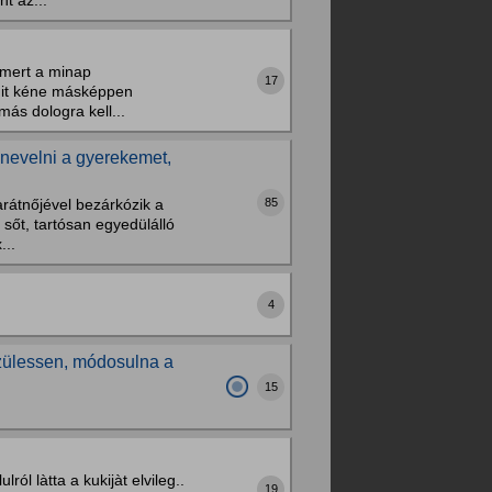
t az...
 mert a minap
17
 mit kéne másképpen
más dologra kell...
 nevelni a gyerekemet,
85
arátnőjével bezárkózik a
sőt, tartósan egyedülálló
...
4
zülessen, módosulna a
15
ról làtta a kukijàt elvileg..
19