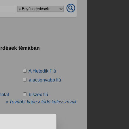
kérdések témában
A Hetedik Fiú
alacsonyabb fiú
solat
biszex fiú
» További kapcsolódó kulcsszavak