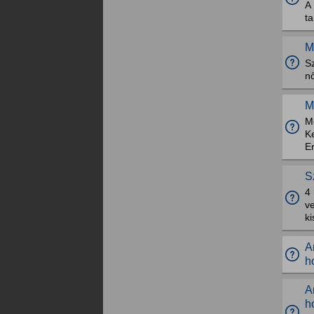
A 
ta
M
S
n
M
M
Ke
E
S
4 
v
ki
A
h
A
h