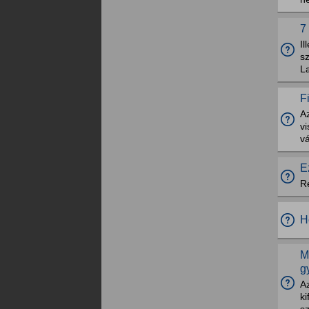
7
Il
sz
L
F
Az
vi
vá
E
R
H
M
g
A
ki