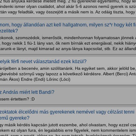
2 fiús anyuka kérdése ihletett meg. 2 fiú gyereknél egyértelmű, hogy leh
indenki ismer olyan családot, ahol akár 5-6 azonos nemű gyerek is szü
tán vagy feladták, vagy összejött a másik nem is. Az odáig tiszta, hogy 
nom, hogy állandóan azt kell hallgatnom, milyen sz*r hogy két f
ezelitek?
okonok, szomszédok, ismerősök, mindenhonnan folyamatosan jönnek 
, hogy nekik 1 fiú-1 lány van, ők nem bírnák ezt energiàval, nekik hiá
arunk-e lányt, majd kimarad az anya-lánya kapcsolat, stb. Ez az álland
elyik férfi nevet választanád ezek közül?
rójelben a becenév, amin szólítanánk. Ha egyiket sem, akkor jelöld be,
gkevésbé szörnyű vagy lapozz a következő kérdésre. Albert (Berci) Ant
mán Ákos) Endre (Endi) Lőrinc (Lóci)
z András miért lett Bandi?
osem értettem? :D
zoktatok élcelődni más gyerekenek nemével vagy célzást tenni r
emű gyereke?
gy másik kérdés kapcsán jutott eszembe, ahol olvastam, hogy ezzel cse
ekem ez olyan fura, én legalabbis erre figyelek, nem kommentelem is
emét, sem a nevét, akkor se, ha nem tetszik, bunkóságnak érezném. Ti 