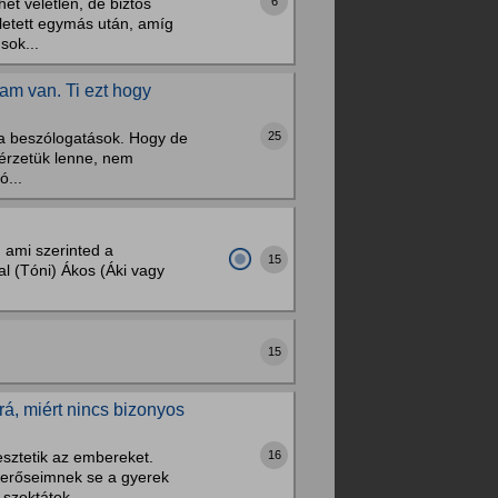
6
et véletlen, de biztos
letett egymás után, amíg
sok...
iam van. Ti ezt hogy
25
a beszólogatások. Hogy de
nyérzetük lenne, nem
ó...
 ami szerinted a
15
al (Tóni) Ákos (Áki vagy
15
á, miért nincs bizonyos
16
sztetik az embereket.
merőseimnek se a gyerek
szoktátok...