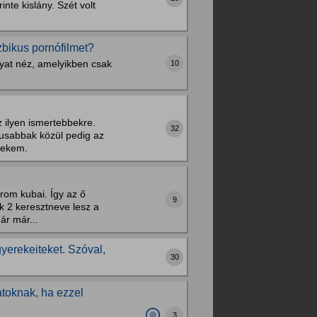
inte kislány. Szét volt
zbikus pornófilmet?
yat néz, amelyikben csak
10
 ilyen ismertebbekre.
32
kusabbak közül pedig az
nekem.
árom kubai. Így az ő
9
k 2 keresztneve lesz a
ár már...
gyerekeiteket. Szóval,
30
atoknak, ha ezzel
3