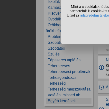
Iskolák
Kamaszok
Kisgyerekek
K
Óvodák
Ed
Örökbeadás,
ne
örökbefogadás
M
Problémás gyerekek
F
Szobatisztaság
ke
Szoptatás
n
Szülés
Tápszeres táplálás
N
Ki
Teherbeesés
M
Teherbeesési problémák
íg
Terhesgondozás
Terhesség
A
Terhesség megszakítása
Vetélés, missed ab
S
Egyéb kérdések
e