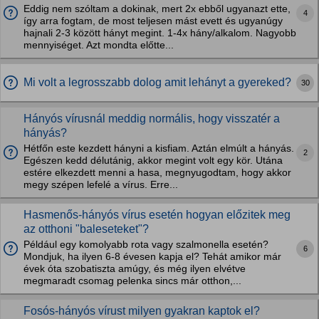
Eddig nem szóltam a dokinak, mert 2x ebből ugyanazt ette,
4
így arra fogtam, de most teljesen mást evett és ugyanúgy
hajnali 2-3 között hányt megint. 1-4x hány/alkalom. Nagyobb
mennyiséget. Azt mondta előtte...
Mi volt a legrosszabb dolog amit lehányt a gyereked?
30
Hányós vírusnál meddig normális, hogy visszatér a
hányás?
Hétfőn este kezdett hányni a kisfiam. Aztán elmúlt a hányás.
2
Egészen kedd délutánig, akkor megint volt egy kör. Utána
estére elkezdett menni a hasa, megnyugodtam, hogy akkor
megy szépen lefelé a vírus. Erre...
Hasmenős-hányós vírus esetén hogyan előzitek meg
az otthoni "baleseteket"?
Például egy komolyabb rota vagy szalmonella esetén?
6
Mondjuk, ha ilyen 6-8 évesen kapja el? Tehát amikor már
évek óta szobatiszta amúgy, és még ilyen elvétve
megmaradt csomag pelenka sincs már otthon,...
Fosós-hányós vírust milyen gyakran kaptok el?