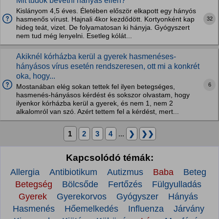
Mit tudok bevetni hányás ellen?
Kislányom 4,5 éves. Életében először elkapott egy hányós
32
hasmenős vírust. Hajnali 4kor kezdődött. Kortyonként kap
hideg teát, vizet. De folyamatosan ki hányja. Gyógyszert
nem tud még lenyelni. Esetleg kólát...
Akiknél kórházba kerül a gyerek hasmenéses-
hányásos vírus esetén rendszeresen, ott mi a konkrét
oka, hogy...
6
Mostanában elég sokan tettek fel ilyen betegséges,
hasmenés-hányásos kérdést és sokszor olvastam, hogy
ilyenkor kórházba kerül a gyerek, és nem 1, nem 2
alkalomról van szó. Azért tettem fel a kérdést, mert...
1
2
3
4
...
❯
❯❯
Kapcsolódó témák:
Allergia
Antibiotikum
Autizmus
Baba
Beteg
Betegség
Bölcsőde
Fertőzés
Fülgyulladás
Gyerek
Gyerekorvos
Gyógyszer
Hányás
Hasmenés
Hőemelkedés
Influenza
Járvány