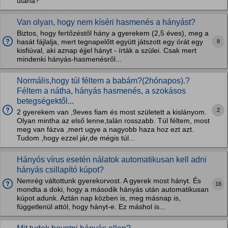
utána?
Van olyan, hogy nem kíséri hasmenés a hányást?
Biztos, hogy fertőzéstől hány a gyerekem (2,5 éves), meg a
8
hasát fájlalja, mert tegnapelőtt együtt játszott egy órát egy
kisfiúval, aki aznap éjjel hányt - írták a szülei. Csak mert
mindenki hányás-hasmenésről...
Normális,hogy túl féltem a babám?(2hónapos).?
Féltem a nátha, hányás hasmenés, a szokásos
betegségektől...
2
2 gyerekem van ,9eves fiam és most született a kislányom.
Olyan mintha az első lenne,talán rosszabb. Túl féltem, most
meg van fázva ,mert ugye a nagyobb haza hoz ezt azt.
Tudom ,hogy ezzel jár,de mégis túl...
Hányós vírus esetén nálatok automatikusan kell adni
hányás csillapító kúpot?
Nemrég váltottunk gyerekorvost. A gyerek most hányt. És
16
mondta a doki, hogy a második hányás után automatikusan
kúpot adunk. Aztán nap közben is, meg másnap is,
függetlenül attól, hogy hányt-e. Ez máshol is...