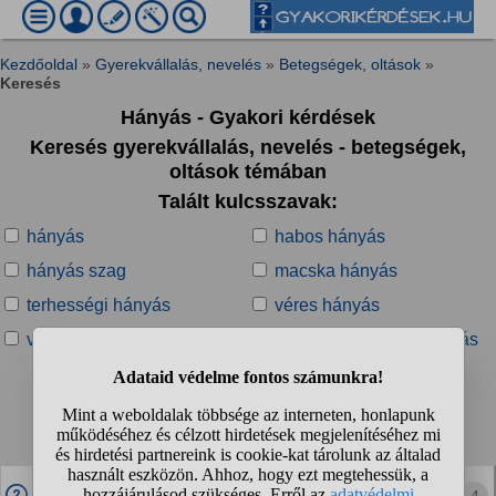
Kezdőoldal
»
Gyerekvállalás, nevelés
»
Betegségek, oltások
»
Keresés
Hányás - Gyakori kérdések
Keresés gyerekvállalás, nevelés - betegségek,
oltások témában
Talált kulcsszavak:
hányás
habos hányás
hányás szag
macska hányás
terhességi hányás
véres hányás
vészes hányás
vészes terhességi hányás
Talált kérdések:
1
2
3
4
...
❯
❯❯
Ha egy kisgyerek vírusos hányással találkozik és
4