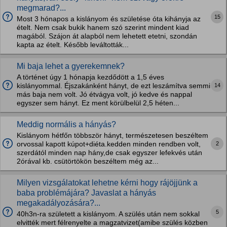
megmarad?...
15
Most 3 hónapos a kislányom és születése óta kihányja az
ételt. Nem csak bukik hanem szó szerint mindent kiad
magából. Szájon át alapból nem lehetett etetni, szondán
kapta az ételt. Később leváltották...
Mi baja lehet a gyerekemnek?
A történet úgy 1 hónapja kezdődött a 1,5 éves
14
kislányommal. Éjszakánként hányt, de ezt leszámítva semmi
más baja nem volt. Jó étvágya volt, jó kedve és nappal
egyszer sem hányt. Ez ment körülbelül 2,5 héten...
Meddig normális a hányás?
Kislányom hétfőn többször hányt, természetesen beszéltem
2
orvossal kapott kúpot+diéta.kedden minden rendben volt,
szerdától minden nap hány,de csak egyszer lefekvés után
2órával kb. csütörtökön beszéltem még az...
Milyen vizsgálatokat lehetne kérni hogy rájöjjünk a
baba problémájára? Javaslat a hányás
megakadályozására?...
5
40h3n-ra született a kislányom. A szülés után nem sokkal
elvitték mert félrenyelte a magzatvizet(amibe szülés közben