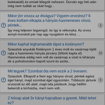
belekakált) és emiatt lélegzik nehezen. Durván egy hét után
még nem tudták az okát hogy...
Mikor jön vissza az étvágya? Vigyem orvoshoz? 6
éves kisfiam elkapta a hányás-hasmeneses vírust,
péntek...
2
Így meg teljesen legyengül, és így is vékonyka. Az orvos
annyit mondott pár nap agy nyugalom és kész….
Mikor kaphat leghamarabb tápot a kislányom?
Sziasztok anyukák Kislányom 1 éves múlt és vasárnap kijött
12
rajta a hasmenés hányás járvány (tőlünk kapta el)
Hasmenése eddig nem volt de vasárnap a vizet is kihányta
de a pohotovoston kapott szurit és azóta...
Mit tegyek? Szombat óta nem eszik a 2 évesem.
Sziasztok. Elkapott a fiam egy hányos virust, péntek egész
5
éjjel hányt, majd szombat éjjel úgyszintén. Többször jártunk
orvosnál ez idő alatt ,majd oda jutottunk ,hogy hétfőn
bekerült a kórházba, mert nem volt...
2 hónap alatt 3x hányt hajnalban a gyerek. Mitöl lehet
ez?