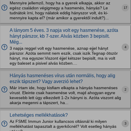
Mennyire jellemző, hogy ha a gyerek elkapja, akkor az
17
egész családon végigmegy a hasmenés, hányás? Le
tudnátok írni, hogy nálatok eddig hányszor volt, és ki-
mennyire kapta el? (már amikor a gyerektől indult?)...
A lányom 5 éves. 3 napja volt egy hasmenése, azóta
hányt párszor, kb 7-szer. Alvás közben 3 bepisilt.
Még...
4
3 napja reggel volt egy hasmenése, aznap ejjel hányt
párszor. Azóta semmit nem eszik, csak iszik.Tegnap ötször
hányt, ma egyszer.Viszont éjjel kétszer bepisilt, ma is volt
egy baleset a pisivel alvás közben....
Hányás hasmenéses vírus után normális, hogy alig
eszik tápszert? Vagy averzió lehet?
Már írtam ide, hogy kisfiam elkapta a hányás hasmenéses
2
vírust. Eleinte csak hasmenése volt, majd ahogyan egyre
kevesebb lett úgy elkezdett 1-2x hányni is. Azóta viszont alig
akarja megenni a tápszert, ha...
Lehetséges mellékhatások?
Az FSME Immun Junior kullancsos oltásnál ki milyen
3
mellékhatást tapasztalt a gyerkőcnél? Volt esetleg hányás