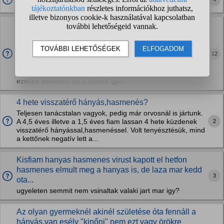
elkapja, mikor kezd ő is hányni?
Három gyerekedből kettő hányt (plusz az anyjuk is
elkapta) otthon,másnap viszed a harmadikat
iskolába?
12
Nem az én gyerekeim, kíváncsi vagyok, ki hogy csinálja, a
lányom elsős, így kezdett terjedni az osztályban a hányás.
Nekem 2 gyerekem van, az iskolás általában nem szokott
ezekbe beleesni, de a kisebb igen.
4 hete visszatérő hányás,hasmenés?
Teljesen tanácstalan vagyok, pedig már orvosnál is jártunk.
2
A 4,5 éves illetve a 1,5 éves fiam lassan 4 hete küzdenek
visszatérő hányással,hasmenéssel. Volt tenyésztésük, mind
a kettőnek negatív lett a...
Kisfiam hanyas hasmenes virust kapott el hetfon
hasmenes elmult meg a hanyas is, de laza mar kedd
3
ota...
ugyeleten semmit nem vsinaltak valaki jart mar igy?
Az olyan gyermeknél akinél születése óta fennáll a
hányás,van esély "kinőni" nem ezt vagy örökre