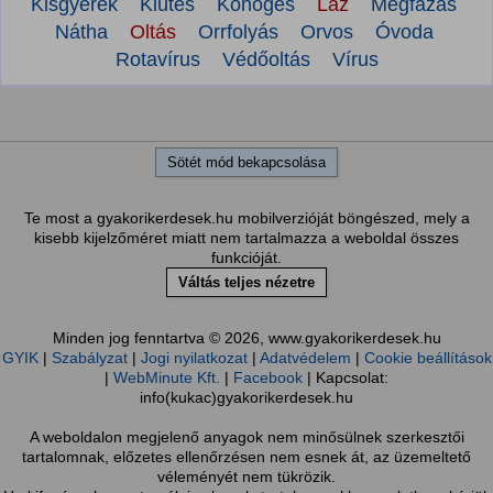
Kisgyerek
Kiütés
Köhögés
Láz
Megfázás
Nátha
Oltás
Orrfolyás
Orvos
Óvoda
Rotavírus
Védőoltás
Vírus
Sötét mód bekapcsolása
Te most a gyakorikerdesek.hu mobilverzióját böngészed, mely a
kisebb kijelzőméret miatt nem tartalmazza a weboldal összes
funkcióját.
Váltás teljes nézetre
Minden jog fenntartva © 2026, www.gyakorikerdesek.hu
GYIK
|
Szabályzat
|
Jogi nyilatkozat
|
Adatvédelem
|
Cookie beállítások
|
WebMinute Kft.
|
Facebook
| Kapcsolat:
info(kukac)gyakorikerdesek.hu
A weboldalon megjelenő anyagok nem minősülnek szerkesztői
tartalomnak, előzetes ellenőrzésen nem esnek át, az üzemeltető
véleményét nem tükrözik.