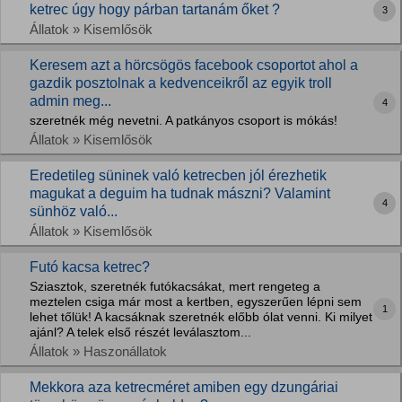
ketrec úgy hogy párban tartanám őket ?
3
Állatok » Kisemlősök
Keresem azt a hörcsögös facebook csoportot ahol a
gazdik posztolnak a kedvenceikről az egyik troll
admin meg...
4
szeretnék még nevetni. A patkányos csoport is mókás!
Állatok » Kisemlősök
Eredetileg süninek való ketrecben jól érezhetik
magukat a deguim ha tudnak mászni? Valamint
4
sünhöz való...
Állatok » Kisemlősök
Futó kacsa ketrec?
Sziasztok, szeretnék futókacsákat, mert rengeteg a
meztelen csiga már most a kertben, egyszerűen lépni sem
1
lehet tőlük! A kacsáknak szeretnék előbb ólat venni. Ki milyet
ajánl? A telek első részét leválasztom...
Állatok » Haszonállatok
Mekkora aza ketrecméret amiben egy dzungáriai