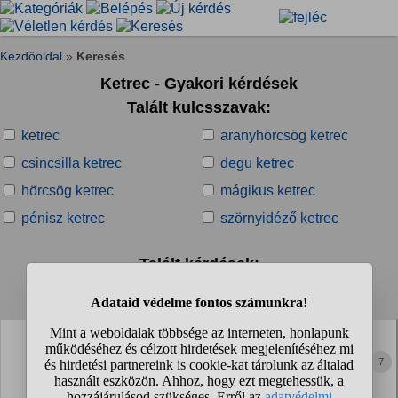
Kezdőoldal
»
Keresés
Ketrec - Gyakori kérdések
Talált kulcsszavak:
ketrec
aranyhörcsög ketrec
csincsilla ketrec
degu ketrec
hörcsög ketrec
mágikus ketrec
pénisz ketrec
szörnyidéző ketrec
Talált kérdések:
1
2
3
4
...
❯
❯❯
A lakótársam sose veszi ki a hörcsögét a ketrecből és
már tiszta idegbeteg szegény. Ez oké?
7
Nem kéne néha kiengedni?
Állatok » Kisemlősök