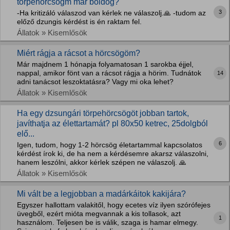
törpehörcsögm már boldog?
3
-Ha kritizáló válaszod van kérlek ne válaszolj.🙏 -tudom az
előző dzungis kérdést is én raktam fel.
Állatok » Kisemlősök
Miért rágja a rácsot a hörcsögöm?
Már majdnem 1 hónapja folyamatosan 1 sarokba éjjel,
nappal, amikor fönt van a rácsot rágja a hörim. Tudnátok
14
adni tanácsot leszoktatásra? Vagy mi oka lehet?
Állatok » Kisemlősök
Ha egy dzsungári törpehörcsögöt jobban tartok,
javíthatja az élettartamát? pl 80x50 ketrec, 25dolgból
elő...
6
Igen, tudom, hogy 1-2 hörcsög életartammal kapcsolatos
kérdést írok ki, de ha nem a kérdésemre akarsz válaszolni,
hanem leszólni, akkor kérlek szépen ne válaszolj. 🙏
Állatok » Kisemlősök
Mi vált be a legjobban a madárkáitok kakijára?
Egyszer hallottam valakitől, hogy ecetes víz ilyen szórófejes
üvegből, ezért mióta megvannak a kis tollasok, azt
1
használom. Teljesen be is válik, szaga is hamar elmegy.