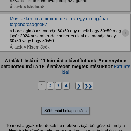
Szivacs + kefe kombóval pedig az ágakról...
Állatok » Madarak
Most akkor mi a minimum ketrec egy dzungáriai
törpehörcsögnek?
a hörcsöginfó azt mondja 60x50 egy mséik hogy 80x50 meg
4
jópár 2024 november-decemberes oldal azt mondja hogy
60x50 vagy hogy 80x50
Állatok » Kisemlősök
A találati listáról 11 kérdést eltávolítottunk. Amennyiben
betöltötted már a 18. életévedet, megtekintésükhöz
kattints
ide!
1
2
3
4
...
❯
❯❯
Sötét mód bekapcsolása
Te most a gyakorikerdesek.hu mobilverzióját böngészed, mely a
kisebb kijelzőméret miatt nem tartalmazza a weboldal összes