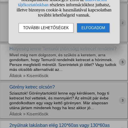
Aki szobakennelben hagyja otthon a kutyáját, mi
okból teszi? Idővel otthon tudtátok hagyni anélkül is
hogy bezártátok?
2
Nem feszültséget szítani akarok, sem vitát. Csak érdekel ki
milyen okból teszi szobakennelbe a távolléte alatt a kutyát.
Állatok » Kutyák
Hülyeség lenne Temuról (hörcsög) ketrecet rendelni?
Mivel még nem dolgozom, és szűkös a keretem, arra
gondoltam, hogy Temuról rendelnék ketrecet a hörimnek.
5
Persze megfelelő méretűt. Szerintetek jó ötlet? Vagy tudtok
más olcsóbb alternatívát az...
Állatok » Kisemlősök
Görény ketrec olcsón?
Sziasztok! Görénytartoktól lenne egy kérdésem, hogy ti
ketrecet hol vettetek, és mennyiért? Az elmúlt pár évbe
3
gondolkodtam egy vagy kettő görényen. Már alaposan
utána jártam mindenek hogy ha lesz akkor jó...
Állatok » Kisemlősök
2nyúlnak lakásban elég 120*60as vagy 130*60as