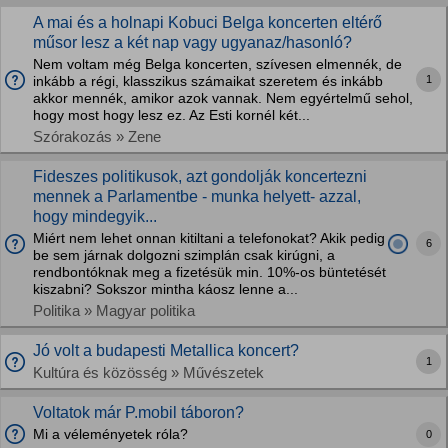
A mai és a holnapi Kobuci Belga koncerten eltérő
műsor lesz a két nap vagy ugyanaz/hasonló?
Nem voltam még Belga koncerten, szívesen elmennék, de
1
inkább a régi, klasszikus számaikat szeretem és inkább
akkor mennék, amikor azok vannak. Nem egyértelmű sehol,
hogy most hogy lesz ez. Az Esti kornél két...
Szórakozás » Zene
Fideszes politikusok, azt gondolják koncertezni
mennek a Parlamentbe - munka helyett- azzal,
hogy mindegyik...
Miért nem lehet onnan kitiltani a telefonokat? Akik pedig
6
be sem járnak dolgozni szimplán csak kirúgni, a
rendbontóknak meg a fizetésük min. 10%-os büntetését
kiszabni? Sokszor mintha káosz lenne a...
Politika » Magyar politika
Jó volt a budapesti Metallica koncert?
1
Kultúra és közösség » Művészetek
Voltatok már P.mobil táboron?
Mi a véleményetek róla?
0