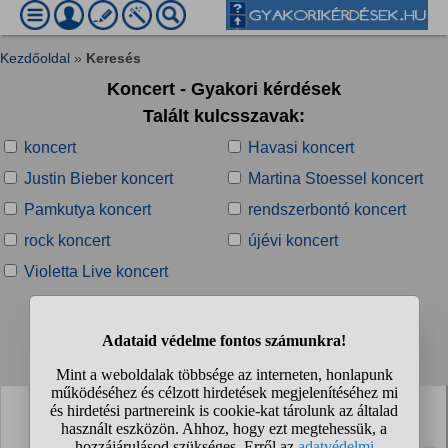
Kezdőoldal
»
Keresés
Koncert - Gyakori kérdések
Talált kulcsszavak:
koncert
Havasi koncert
Justin Bieber koncert
Martina Stoessel koncert
Pamkutya koncert
rendszerbontó koncert
rock koncert
újévi koncert
Violetta Live koncert
Talált kérdések:
1
2
3
4
...
❯
❯❯
Megy ma valaki BSW koncertre a Budapest parkba,
akihez csatlakozhatnék? 26/F
Sziasztok, szóval ma megyek a Budapest parkos BSW