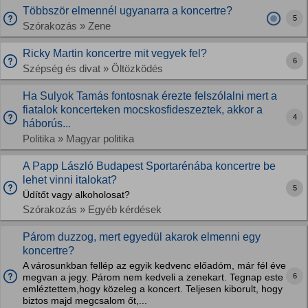
Többször elmennél ugyanarra a koncertre?
5
Szórakozás » Zene
Ricky Martin koncertre mit vegyek fel?
6
Szépség és divat » Öltözködés
Ha Sulyok Tamás fontosnak érezte felszólalni mert a
fiatalok koncerteken mocskosfideszeztek, akkor a
4
háborús...
Politika » Magyar politika
A Papp László Budapest Sportarénába koncertre be
lehet vinni italokat?
5
Üdítőt vagy alkoholosat?
Szórakozás » Egyéb kérdések
Párom duzzog, mert egyedül akarok elmenni egy
koncertre?
A városunkban fellép az egyik kedvenc előadóm, már fél éve
6
megvan a jegy. Párom nem kedveli a zenekart. Tegnap este
emléztettem,hogy közeleg a koncert. Teljesen kiborult, hogy
biztos majd megcsalom őt,...