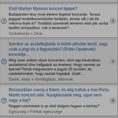
Első Marilyn Manson koncert tippek?
Budapesten lesz most életem legelső koncertje. Terasz
jeggyel rendelkezem(külön belépés, terasz stb.) de kb.
3
mikorra érjek ki? Továbbá szeretnék lemenni első pár sorba
beállni színpadhoz, mik a tanácsok?...
Szórakozás » Zene
Ilyenkor az asztalfoglalás is külön pénzbe kerül, vagy
csak a jegy és a fogyasztás? (Robo Opatovský
koncertje...
Még sose voltam olyan koncerten, ahol egy kávézóban,
0
asztaloknál ülve hallgatjuk az énekest. Hogy vannak az
ilyenek?Tehát megveszem a jegyet 25 euróért, és
odatelefonálok, hogy asztalt foglaljak. (Írják:...
Ételek, italok » Vendéglátás, éttermek
Borzasztóan cseng a fülem, és alig hallok a mai Ricky
Martin koncert után. Nyugtassatok meg, ugye nem
nagy a baj?
9
Reggel szerintetek is az első dolgom legyen a kórház?
Egészség » Férfiak egészsége