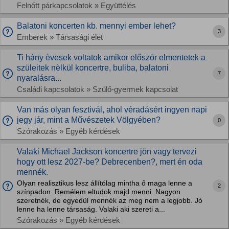
Felnőtt párkapcsolatok » Együttélés
Balatoni koncerten kb. mennyi ember lehet?
3
Emberek » Társasági élet
Ti hány èvesek voltatok amikor először elmentetek a
szüleitek nèlkül koncertre, buliba, balatoni
7
nyaralásra...
Családi kapcsolatok » Szülő-gyermek kapcsolat
Van más olyan fesztivál, ahol véradásért ingyen napi
jegy jár, mint a Művészetek Völgyében?
0
Szórakozás » Egyéb kérdések
Valaki Michael Jackson koncertre jön vagy tervezi
hogy ott lesz 2027-be? Debrecenben?, mert én oda
mennék.
Olyan realisztikus lesz állítólag mintha ő maga lenne a
2
színpadon. Remélem eltudok majd menni. Nagyon
szeretnék, de egyedül mennék az meg nem a legjobb. Jó
lenne ha lenne társaság. Valaki aki szereti a...
Szórakozás » Egyéb kérdések