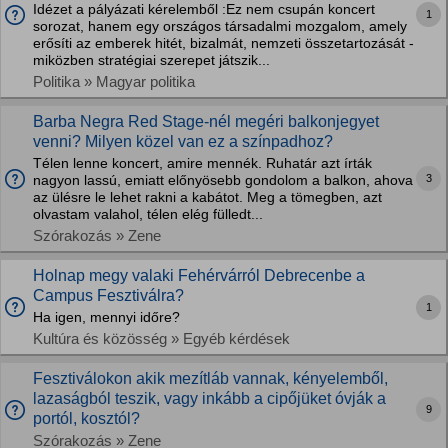
Idézet a pályázati kérelemből :Ez nem csupán koncert
1
sorozat, hanem egy országos társadalmi mozgalom, amely
erősíti az emberek hitét, bizalmát, nemzeti összetartozását -
miközben stratégiai szerepet játszik...
Politika » Magyar politika
Barba Negra Red Stage-nél megéri balkonjegyet
venni? Milyen közel van ez a színpadhoz?
Télen lenne koncert, amire mennék. Ruhatár azt írták
3
nagyon lassú, emiatt előnyösebb gondolom a balkon, ahova
az ülésre le lehet rakni a kabátot. Meg a tömegben, azt
olvastam valahol, télen elég fülledt...
Szórakozás » Zene
Holnap megy valaki Fehérvárról Debrecenbe a
Campus Fesztiválra?
1
Ha igen, mennyi időre?
Kultúra és közösség » Egyéb kérdések
Fesztiválokon akik mezítláb vannak, kényelemből,
lazaságból teszik, vagy inkább a cipőjüket óvják a
9
portól, kosztól?
Szórakozás » Zene