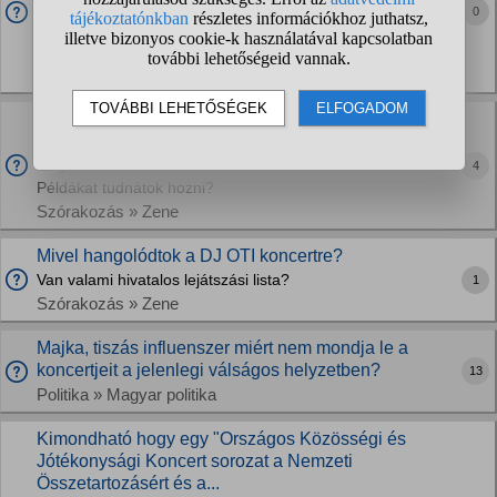
0
koncertre, sajnos akivel mentem volna barátom nem tud
eljönni, egyedül pedig nem akartam volna bulizni, így van
esetleg valaki/valakik, akikhez csatlakozhatnék...
Szórakozás » Zene
Volt olyan, hogy egy kezdő zenekar méltatlanul csak
előzenekar volt a koncertező nagy zenekar előtt,
majd...
4
Példákat tudnátok hozni?
Szórakozás » Zene
Mivel hangolódtok a DJ OTI koncertre?
Van valami hivatalos lejátszási lista?
1
Szórakozás » Zene
Majka, tiszás influenszer miért nem mondja le a
koncertjeit a jelenlegi válságos helyzetben?
13
Politika » Magyar politika
Kimondható hogy egy "Országos Közösségi és
Jótékonysági Koncert sorozat a Nemzeti
Összetartozásért és a...