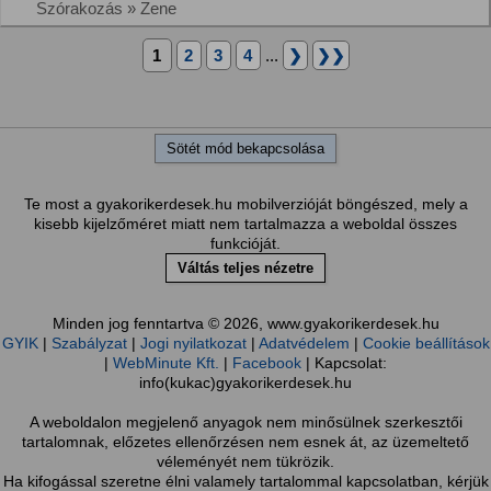
Szórakozás » Zene
1
2
3
4
...
❯
❯❯
Sötét mód bekapcsolása
Te most a gyakorikerdesek.hu mobilverzióját böngészed, mely a
kisebb kijelzőméret miatt nem tartalmazza a weboldal összes
funkcióját.
Váltás teljes nézetre
Minden jog fenntartva © 2026, www.gyakorikerdesek.hu
GYIK
|
Szabályzat
|
Jogi nyilatkozat
|
Adatvédelem
|
Cookie beállítások
|
WebMinute Kft.
|
Facebook
| Kapcsolat:
info(kukac)gyakorikerdesek.hu
A weboldalon megjelenő anyagok nem minősülnek szerkesztői
tartalomnak, előzetes ellenőrzésen nem esnek át, az üzemeltető
véleményét nem tükrözik.
Ha kifogással szeretne élni valamely tartalommal kapcsolatban, kérjük