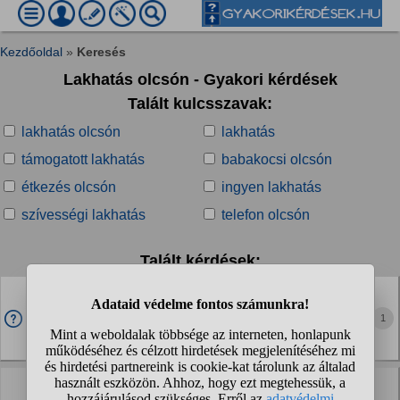
Kezdőoldal
»
Keresés
Lakhatás olcsón - Gyakori kérdések
Talált kulcsszavak:
lakhatás olcsón
lakhatás
támogatott lakhatás
babakocsi olcsón
étkezés olcsón
ingyen lakhatás
szívességi lakhatás
telefon olcsón
Talált kérdések:
Debrecen környéki falukban kisvárosokban hol lehet
olcsón viszonylag jó lakást venni ahol nincs sok
1
koheró?
Otthon » Egyéb kérdések
Hol érdemes olcsón nyaralót vagy vízparti házat venni
lakhatásra? Akár kisebb fürdőző helyek közelében is.