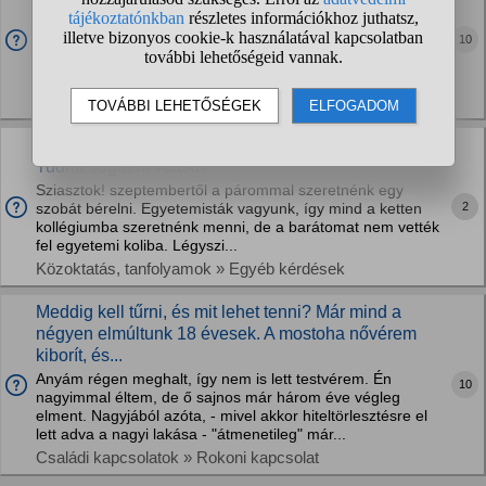
Pest megye és vonzáskörzete előnyben,de az ország többi
10
része is megfontolandó. Remélem jár erre egy-két tájékozott
országjáró, vagy épp olyan aki az ingatlanpiacot ismeri. De
azok válaszát is várom akik éppen...
Otthon » Ingatlan vásárlás, eladás
Olcsón, diákbarát áron magánkollégium Budán!
Tudna segíteni valaki?
Sziasztok! szeptembertől a párommal szeretnénk egy
2
szobát bérelni. Egyetemisták vagyunk, így mind a ketten
kollégiumba szeretnénk menni, de a barátomat nem vették
fel egyetemi koliba. Légyszi...
Közoktatás, tanfolyamok » Egyéb kérdések
Meddig kell tűrni, és mit lehet tenni? Már mind a
négyen elmúltunk 18 évesek. A mostoha nővérem
kiborít, és...
Anyám régen meghalt, így nem is lett testvérem. Én
10
nagyimmal éltem, de ő sajnos már három éve végleg
elment. Nagyjából azóta, - mivel akkor hiteltörlesztésre el
lett adva a nagyi lakása - "átmenetileg" már...
Családi kapcsolatok » Rokoni kapcsolat