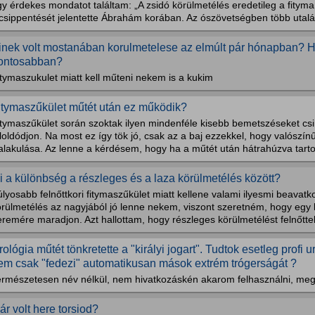
gy érdekes mondatot találtam: „A zsidó körülmetélés eredetileg a fity
csippentését jelentette Ábrahám korában. Az ószövetségben több utalás
inek volt mostanában korulmetelese az elmúlt pár hónapban? H
ontosabban?
tymaszukulet miatt kell műteni nekem is a kukim
itymaszűkület műtét után ez működik?
tymaszűkület során szoktak ilyen mindenféle kisebb bemetszéseket csin
loldódjon. Na most ez így tök jó, csak az a baj ezzekkel, hogy valószínű
alakulása. Az lenne a kérdésem, hogy ha a műtét után hátrahúzva tarto
i a különbség a részleges és a laza körülmetélés között?
lyosabb felnőttkori fitymaszűkület miatt kellene valami ilyesmi beavatk
örülmetélés az nagyjából jó lenne nekem, viszont szeretném, hogy egy
remére maradjon. Azt hallottam, hogy részleges körülmetélést felnőttek
rológia műtét tönkretette a "királyi jogart". Tudtok esetleg profi u
em csak "fedezi" automatikusan mások extrém trógerságát ?
ermészetesen név nélkül, nem hivatkozáskén akarom felhasználni, meg
ár volt here torsiod?