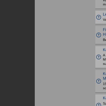
vi
m
L
V
F
H
Be
K
A 
M
su
K
M
19
so
K
Sz