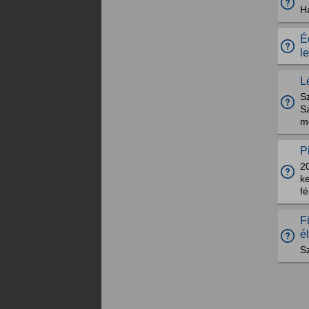
H
É
l
L
Sz
Sz
me
P
20
ke
fé
F
é
S