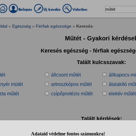
ldal
»
Egészség
»
Férfiak egészsége
»
Keresés
Műtét - Gyakori kérdése
Keresés egészség - férfiak egészsé
Talált kulcsszavak:
tét
állcsont műtét
állkapocs-mű
anyér mütét
artroszkópos műtét
átalakító műt
zta műtét
csípőprotézis műtét
elektív műtét
Talált kérdések:
1
2
3
4
5
6
7
8
9
10
..