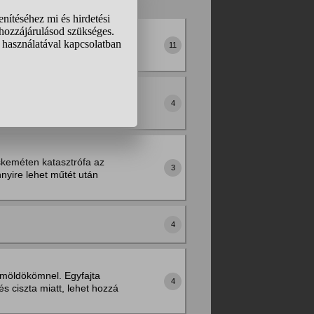
nhatosom körül?
, hogy ez védi a
11
ak vele? Mi a folyamat?
4
sok?
keméten katasztrófa az
3
nyire lehet műtét után
4
emöldökömnel. Egyfajta
4
s ciszta miatt, lehet hozzá