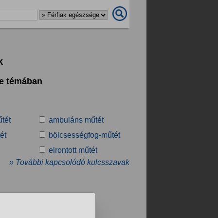
k
ge témában
tét
ambuláns műtét
ét
bölcsességfog-műtét
elrontott műtét
» További kapcsolódó kulcsszavak
.
❯
❯❯