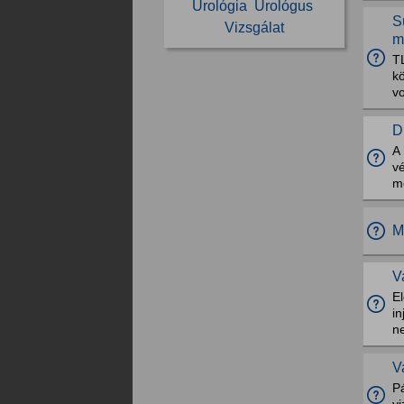
Urológia
Urológus
S
Vizsgálat
m
TL
k
v
D
A 
vé
m
M
V
E
in
n
V
Pá