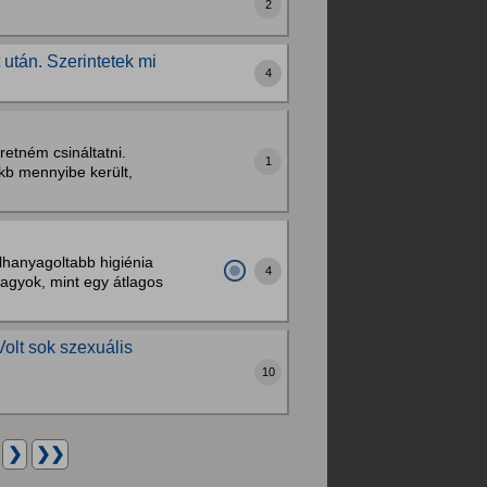
2
után. Szerintetek mi
4
retném csináltatni.
1
 kb mennyibe került,
elhanyagoltabb higiénia
4
vagyok, mint egy átlagos
olt sok szexuális
10
.
❯
❯❯