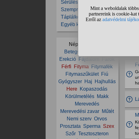
Sérülések, balesetek
Szemproblémák
G
Táplálkozás
P
Egyéb kérdések
ma
M
Népszerű témák:
Go
Betegség
Egészség
E
Erekció
Fájdalom
Farok
F
Férfi
Fityma
Fitymafék
G
Fitymaszűkület
Fiú
u
Gyógyszer
Haj
Hajhullás
h
Here
Kopaszodás
Körülmetélés
Makk
L
Merevedés
Merevedési zavar
Műtét
M
Nemi szerv
Orvos
K
Prosztata
Sperma
Szex
fe
tu
Szőr
Tesztoszteron