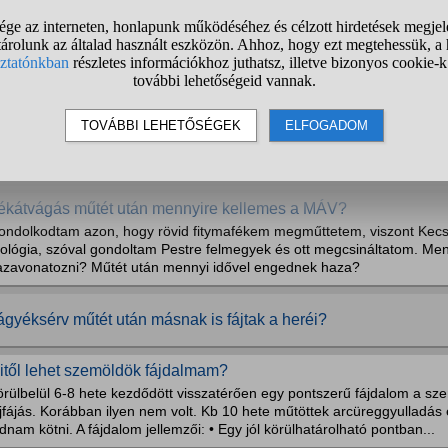
ond, ha körülmetélés előtt nem akarom levágni a szőrt a huszo
ersze, értem, hogy a sebésznek így jobb lenne, de én úgy tapasztaltam
kkomat az irritálódástól.
ilyen tapasztalataitok vannak vazektómiával kapcsolatban?
ndolok itt ilyenekre mint: Hol végeztétek el és milyen élményeitek volt
légedettek vagytok az eredményekkel? Vannak kellemetlen mellékhatá
ékátvágás műtét után mennyire kellemes a MÁV?
ondolkodtam azon, hogy rövid fitymafékem megműttetem, viszont Kecs
rológia, szóval gondoltam Pestre felmegyek és ott megcsináltatom. Men
azavonatozni? Műtét után mennyi idővel engednek haza?
ágyéksérv műtét után másnak is fájtak a heréi?
itől lehet szemöldök fájdalmam?
örülbelül 6-8 hete kezdődött visszatérően egy pontszerű fájdalom a sz
jfájás. Korábban ilyen nem volt. Kb 10 hete műtöttek arcüreggyulladás é
dnam kötni. A fájdalom jellemzői: • Egy jól körülhatárolható pontban...