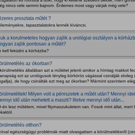
zsgálaton és mondta a doki, hogy ki kellene szedetni belőle, mert gon
ég nincs vele semmi bajnom. Érdemes most vagy várjak még vele?
ézeres prosztata műtét ?
éleményekre, tapasztalatokra lennék kíváncsi.
iuk a korulmeteles hogyan zajlik a urológiai osztályon a kórház
ogyan zajlik pontosan a műtét?
 kell feküdni a kórházba?
örülmetélés az ókorban?
körülmetélés általában azt a műtétet jelenti amikor a hímtag makkot fedő
anapság ezt az urológusok tényleg körkörös vágással csinálják elvileg
gallja), de hogy csinálták ezt meg az ókorban? Mármint szerintem elég
örülmetéltek! Milyen volt a péniszetek a műtét után? Mennyi idei
ennyi idő után mehetett a maszti? Illetve mennyi idő után...
-én lesz műtétem, mivel fitymaszukuletem van. Fosok mint állat, mert h
kaktól.
örülmetélés otthon?
óval egészségügyi problémák miatt olvasgattam a körülmetélésről (circ