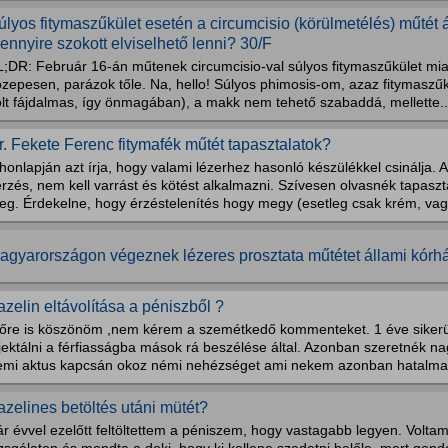
úlyos fitymaszűkület esetén a circumcisio (körülmetélés) műté
ennyire szokott elviselhető lenni? 30/F
;DR: Február 16-án műtenek circumcisio-val súlyos fitymaszűkület miatt
özepesen, parázok tőle. Na, hello! Súlyos phimosis-om, azaz fitymasz
olt fájdalmas, így önmagában), a makk nem tehető szabaddá, mellette..
r. Fekete Ferenc fitymafék műtét tapasztalatok?
honlapján azt írja, hogy valami lézerhez hasonló készülékkel csinálja. 
rzés, nem kell varrást és kötést alkalmazni. Szívesen olvasnék tapasztal
eg. Érdekelne, hogy érzéstelenítés hogy megy (esetleg csak krém, vagy
agyarországon végeznek lézeres prosztata műtétet állami kórh
azelin eltávolítása a péniszből ?
lőre is köszönöm ,nem kérem a szemétkedő kommenteket. 1 éve sikerült 
jektálni a férfiasságba mások rá beszélése által. Azonban szeretnék n
emi aktus kapcsán okoz némi nehézséget ami nekem azonban hatalmas
azelines betöltés utáni mütét?
r évvel ezelőtt feltöltettem a péniszem, hogy vastagabb legyen. Volta