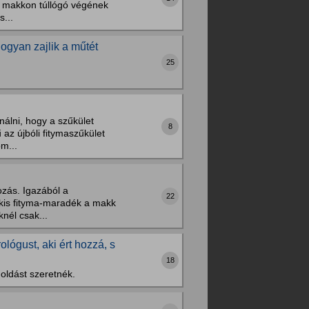
ma makkon túllógó végének
...
ogyan zajlik a műtét
25
álni, hogy a szűkület
8
 az újbóli fitymaszűkület
m...
ozás. Igazából a
22
 kis fityma-maradék a makk
nél csak...
rológust, aki ért hozzá, s
18
oldást szeretnék.