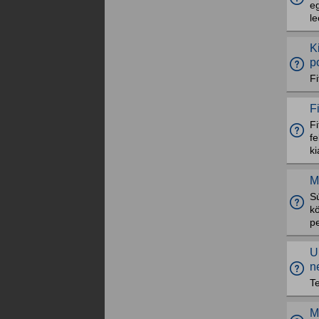
e
le
K
p
Fi
F
Fi
fe
ki
M
Sú
k
pe
U
n
T
M