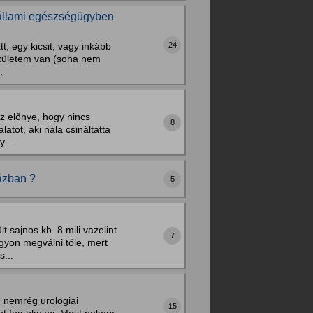
t állami egészségügyben
24
, egy kicsit, vagy inkább
űkületem van (soha nem
.
Az előnye, hogy nincs
8
atot, aki nála csináltatta
...
ázban ?
5
sajnos kb. 8 mili vazelint
7
agyon megválni tőle, mert
...
m nemrég urologiai
15