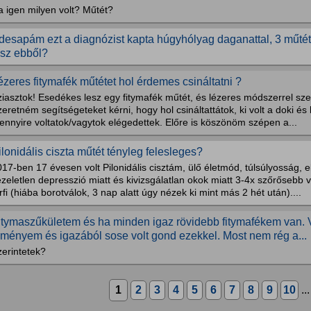
a igen milyen volt? Műtét?
desapám ezt a diagnózist kapta húgyhólyag daganattal, 3 műtét 
esz ebből?
ézeres fitymafék műtétet hol érdemes csináltatni ?
iasztok! Esedékes lesz egy fitymafék műtét, és lézeres módszerrel sze
eretném segítségeteket kérni, hogy hol csináltattátok, ki volt a doki és
nnyire voltatok/vagytok elégedettek. Előre is köszönöm szépen a...
ilonidális ciszta műtét tényleg felesleges?
17-ben 17 évesen volt Pilonidális cisztám, ülő életmód, túlsúlyosság, 
zeletlen depresszió miatt és kivizsgálatlan okok miatt 3-4x szőrősebb 
rfi (hiába borotválok, 3 nap alatt úgy nézek ki mint más 2 hét után)....
itymaszűkületem és ha minden igaz rövidebb fitymafékem van. V
lményem és igazából sose volt gond ezekkel. Most nem rég a...
zerintetek?
1
2
3
4
5
6
7
8
9
10
..