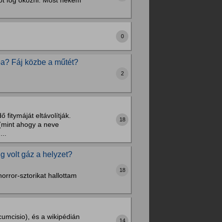
dot fog okozni. Most nekem
0
ba? Fáj közbe a műtét?
2
 fitymáját eltávolítják.
18
 (mint ahogy a neve
...
g volt gáz a helyzet?
18
orror-sztorikat hallottam
umcisio), és a wikipédián
14