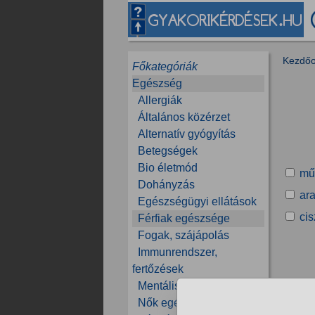
Kezdőo
Főkategóriák
Egészség
Allergiák
Általános közérzet
Alternatív gyógyítás
Betegségek
Bio életmód
mű
Dohányzás
ar
Egészségügyi ellátások
cis
Férfiak egészsége
Fogak, szájápolás
Immunrendszer,
fertőzések
Mentális egészség
Nők egészsége