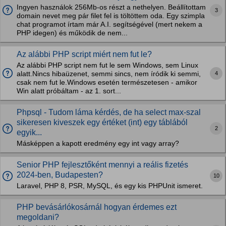
Ingyen használok 256Mb-os részt a nethelyen. Beállítottam
3
domain nevet meg pár filet fel is töltöttem oda. Egy szimpla
chat programot írtam már A.I. segítségével (mert nekem a
PHP idegen) és működik de nem...
Az alábbi PHP script miért nem fut le?
Az alábbi PHP script nem fut le sem Windows, sem Linux
4
alatt.Nincs hibaüzenet, semmi sincs, nem íródik ki semmi,
csak nem fut le.Windows esetén természetesen - amikor
Win alatt próbáltam - az 1. sort...
Phpsql - Tudom láma kérdés, de ha select max-szal
sikeresen kiveszek egy értéket (int) egy táblából
2
egyik...
Másképpen a kapott eredmény egy int vagy array?
Senior PHP fejlesztőként mennyi a reális fizetés
2024-ben, Budapesten?
10
Laravel, PHP 8, PSR, MySQL, és egy kis PHPUnit ismeret.
PHP bevásárlókosárnál hogyan érdemes ezt
megoldani?