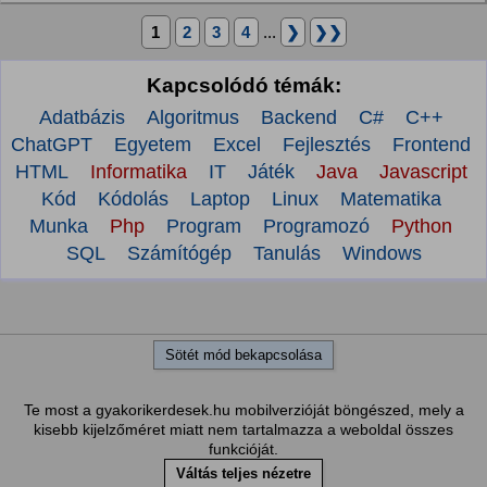
1
2
3
4
...
❯
❯❯
Kapcsolódó témák:
Adatbázis
Algoritmus
Backend
C#
C++
ChatGPT
Egyetem
Excel
Fejlesztés
Frontend
HTML
Informatika
IT
Játék
Java
Javascript
Kód
Kódolás
Laptop
Linux
Matematika
Munka
Php
Program
Programozó
Python
SQL
Számítógép
Tanulás
Windows
Sötét mód bekapcsolása
Te most a gyakorikerdesek.hu mobilverzióját böngészed, mely a
kisebb kijelzőméret miatt nem tartalmazza a weboldal összes
funkcióját.
Váltás teljes nézetre