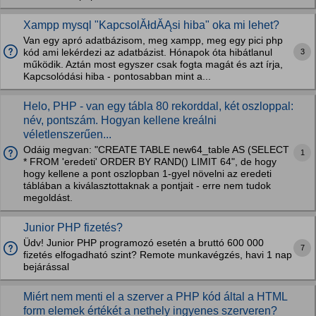
Xampp mysql "KapcsolĂłdĂĄsi hiba" oka mi lehet?
Van egy apró adatbázisom, meg xampp, meg egy pici php
3
kód ami lekérdezi az adatbázist. Hónapok óta hibátlanul
működik. Aztán most egyszer csak fogta magát és azt írja,
Kapcsolódási hiba - pontosabban mint a...
Helo, PHP - van egy tábla 80 rekorddal, két oszloppal:
név, pontszám. Hogyan kellene kreálni
véletlenszerűen...
Odáig megvan: "CREATE TABLE new64_table AS (SELECT
1
* FROM 'eredeti' ORDER BY RAND() LIMIT 64", de hogy
hogy kellene a pont oszlopban 1-gyel növelni az eredeti
táblában a kiválasztottaknak a pontjait - erre nem tudok
megoldást.
Junior PHP fizetés?
Üdv! Junior PHP programozó esetén a bruttó 600 000
7
fizetés elfogadható szint? Remote munkavégzés, havi 1 nap
bejárással
Miért nem menti el a szerver a PHP kód által a HTML
form elemek értékét a nethely ingyenes szerveren?