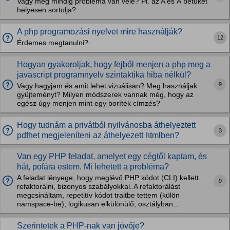
Vagy még mindig probléma van vele? Pl. az A és Á betűket
helyesen sortolja?
A php programozási nyelvet mire használják?
12
Érdemes megtanulni?
Hogyan gyakoroljak, hogy fejből menjen a php meg a
javascript programnyelv szintaktika hiba nélkül?
9
Vagy hagyjam és amit lehet vizuálisan? Meg használjak
gyüjteményt? Milyen módszerek vannak még, hogy az
egész úgy menjen mint egy boríték címzés?
Hogy tudnám a privátból nyilvánosba áthelyeztett
3
pdfhet megjeleníteni az áthelyezett htmlben?
Van egy PHP feladat, amelyet egy cégtől kaptam, és
hát, pofára estem. Mi lehetett a probléma?
A feladat lényege, hogy meglévő PHP kódot (CLI) kellett
9
refaktorálni, bizonyos szabályokkal. A refaktorálást
megcsináltam, repetitív kódot traitbe tettem (külön
namspace-be), logikusan elkülönülő, osztályban...
Szerintetek a PHP-nak van jövője?