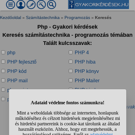
Kezdőoldal
»
Számítástechnika
»
Programozás
»
Keresés
Php - Gyakori kérdések
Keresés számítástechnika - programozás témában
Talált kulcsszavak:
php
PHP 4
PHP fejlesztő
PHP hiba
PHP kód
PHP könyv
PHP mail
PHP Mailer
php script
PHP triad
php-fusion
PHP-MySQL
» További kapcsolódó kulcsszavak
Talált kérdések:
1
2
3
4
...
❯
❯❯