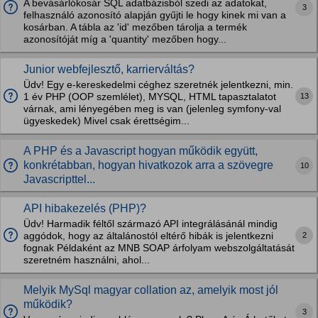
A bevásárlókosár SQL adatbázisból szedi az adatokat,
3
felhasználó azonosító alapján gyűjti le hogy kinek mi van a
kosárban. A tábla az 'id' mezőben tárolja a termék
azonosítóját míg a 'quantity' mezőben hogy...
Junior webfejlesztő, karrierváltás?
Üdv! Egy e-kereskedelmi céghez szeretnék jelentkezni, min.
13
1 év PHP (OOP szemlélet), MYSQL, HTML tapasztalatot
várnak, ami lényegében meg is van (jelenleg symfony-val
ügyeskedek) Mivel csak érettségim...
A PHP és a Javascript hogyan működik együtt,
konkrétabban, hogyan hivatkozok arra a szövegre
10
Javascripttel...
API hibakezelés (PHP)?
Üdv! Harmadik féltől származó API integrálásánál mindig
2
aggódok, hogy az általánostól eltérő hibák is jelentkezni
fognak Példaként az MNB SOAP árfolyam webszolgáltatását
szeretném használni, ahol...
Melyik MySql magyar collation az, amelyik most jól
működik?
3