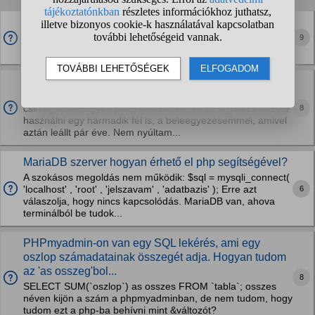
Valaki segítene nekem lètrehpzni egy dinamikusan
implementális honlapot felhasználói jogokka?
9
A nyelv php,kőszőnóm szèpen
Mennyit ér egy ilyen program?
Próbálom dióhéjban. Hobbi PHP fejlesztőként haveroknak
8
csinálgattam ingyen programokat. Aztán az egyiket elkezdte
használni egy harmadik fél is, a beleegyezésemmel, amivel
aztán leállt pár éve. Nem nyúltam...
MariaDB szerver hogyan érhető el php segítségével?
A szokásos megoldás nem működik: $sql = mysqli_connect(
6
'localhost' , 'root' , 'jelszavam' , 'adatbazis' ); Erre azt
válaszolja, hogy nincs kapcsolódás. MariaDB van, ahova
terminálból be tudok...
PHPmyadmin-on van egy SQL lekérés, ami egy
oszlop számadatainak összegét adja. Hogyan tudom
az 'as osszeg'bol...
8
SELECT SUM(`oszlop`) as osszes FROM `tabla`; osszes
néven kijön a szám a phpmyadminban, de nem tudom, hogy
tudom ezt a php-ba behívni mint &változót?