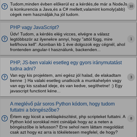
Tudom,minden évben előkerül ez a kérdés,de már a NodeJs
10
is konkurencia a Java,és a C# mellett,valamint komoly(abb)
cégek nem használják,ha jól tudom.
PHP vagy JavaScript?
Üdv! Tudom, a kérdés elég vicces, elvégre a válasz
1
legtöbbször az ilyenekre annyi, hogy "attól függ, mire
kell/hova kell". Azonban kb 1 éve dolgozok egy cégnél, ahol
frontenden angular-t használunk, backenden...
PHP, JS-ben valaki esetleg egy gyors iránymutatást
tudna adni?
Van egy kis projektem, ami egész jól halad, de elakadtam
3
benne :) Ha valaki esetleg unatkozik a munkahelyén vagy
van egy kis szabad ideje, és van kedve, segíthetne! :) Egy
javascript functiont kéne...
A meglévő pár soros Python kódom, hogy tudom
futtatni a böngészőbe?
Értem egy kicsit a weblapkészítést, php scripteket futtatni. A
8
Python kód sorokkal mint csináljak hogy az a neten a
böngészőbe is lefusson? Erre sehol nem láttam megoldást
csak azt hogy ez arra is tökéletesen megfelel, de hogy?