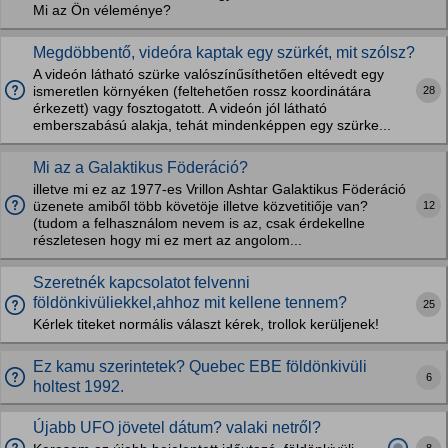
Mi az Ön véleménye?
Megdöbbentő, videóra kaptak egy szürkét, mit szólsz?
A videón látható szürke valószínűsíthetően eltévedt egy
28
ismeretlen környéken (feltehetően rossz koordinátára
érkezett) vagy fosztogatott. A videón jól látható
emberszabású alakja, tehát mindenképpen egy szürke...
Mi az a Galaktikus Föderáció?
illetve mi ez az 1977-es Vrillon Ashtar Galaktikus Föderáció
12
üzenete amiből több követöje illetve közvetitiője van?
(tudom a felhasználom nevem is az, csak érdekellne
részletesen hogy mi ez mert az angolom...
Szeretnék kapcsolatot felvenni
földönkivüliekkel,ahhoz mit kellene tennem?
25
Kérlek titeket normális választ kérek, trollok kerüljenek!
Ez kamu szerintetek? Quebec EBE földönkivüli
6
holtest 1992.
Újabb UFO jövetel dátum? valaki netről?
8