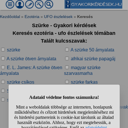
Kezdőoldal
»
Ezotéria
»
UFO észlelések
»
Keresés
Szürke - Gyakori kérdések
Keresés ezotéria - ufo észlelések témában
Talált kulcsszavak:
szürke
A szürke 50 árnyalata
A szürke ötven árnyalata
afrikai szürke papagáj
E. L. James: A szürke ötven
magyar szürke
árnyalata
szarvasmarha
szürke csíkos
szürke farkas
Szürke Farkasok
szürke foglalkoztatás
szürke folt
szürke folyás
» További kapcsolódó kulcsszavak
Talált kérdések: