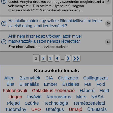
6
esetet. Annyira érdekes volt hogy szeretném megkérdezni a
véleményetek. Ti is átéltetek ilyeneket? Hogyan
magyaráznátok? "" Megosztanék veletek egy...
Ha találkoznátok egy szürke földönkívülivel mi lenne
30
az első dolog, amit kérdeznétek?
Akik nem hisznek az ufókban, azok mivel
magyarázzák a szton hendzs létrejöttét?
53
Erre nincs válaszotok, szkeptikuskáim.
1
2
3
4
...
❯
❯❯
Kapcsolódó témák:
Alien
Bizonyíték
CIA
Civilizáció
Csillagászat
Élet
Ellenállás
Ember
Észlelés
FBI
Föld
Földönkívüli
Galaktikus Föderáció
Háború
Hold
Idegen
Invázió
Koronavírus
Mars
NASA
Plejád
Szürke
Technológia
Természetfeletti
Tudomány
UFO
Ufológus
Űrhajó
Űrkutatás