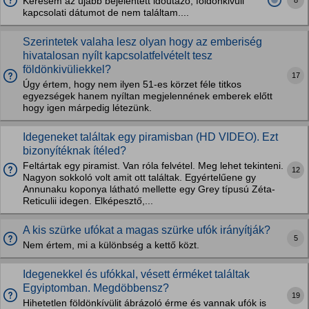
Keresem az újabb bejelentett időutazó, földönkivüli
kapcsolati dátumot de nem találtam....
Szerintetek valaha lesz olyan hogy az emberiség
hivatalosan nyílt kapcsolatfelvételt tesz
földönkivüliekkel?
17
Úgy értem, hogy nem ilyen 51-es körzet féle titkos
egyezségek hanem nyíltan megjelennének emberek előtt
hogy igen márpedig létezünk.
Idegeneket találtak egy piramisban (HD VIDEO). Ezt
bizonyítéknak ítéled?
Feltártak egy piramist. Van róla felvétel. Meg lehet tekinteni.
12
Nagyon sokkoló volt amit ott találtak. Egyértelűene gy
Annunaku koponya látható mellette egy Grey típusú Zéta-
Reticulii idegen. Elképesztő,...
A kis szürke ufókat a magas szürke ufók irányítják?
5
Nem értem, mi a különbség a kettő közt.
Idegenekkel és ufókkal, vésett érméket találtak
Egyiptomban. Megdöbbensz?
19
Hihetetlen földönkívülit ábrázoló érme és vannak ufók is