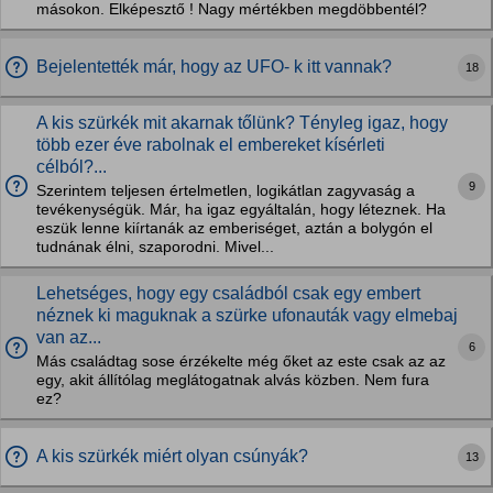
másokon. Elképesztő ! Nagy mértékben megdöbbentél?
Bejelentették már, hogy az UFO- k itt vannak?
18
A kis szürkék mit akarnak tőlünk? Tényleg igaz, hogy
több ezer éve rabolnak el embereket kísérleti
célból?...
9
Szerintem teljesen értelmetlen, logikátlan zagyvaság a
tevékenységük. Már, ha igaz egyáltalán, hogy léteznek. Ha
eszük lenne kiírtanák az emberiséget, aztán a bolygón el
tudnának élni, szaporodni. Mivel...
Lehetséges, hogy egy családból csak egy embert
néznek ki maguknak a szürke ufonauták vagy elmebaj
van az...
6
Más családtag sose érzékelte még őket az este csak az az
egy, akit állítólag meglátogatnak alvás közben. Nem fura
ez?
A kis szürkék miért olyan csúnyák?
13