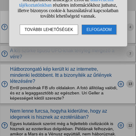
1
2
3
4
...
❯
❯❯
Egy kis szürke képes szeretni?
Azt tudom, hogy a hüllőszerű földönkívüliek, mint a
4
reptiliánok és a hibridek nem éreznek szeretetet és
általában pszichopaták. De egy kis szürke képes lehet
érezni valamit? Van empátiája?
A kis szürke tipusú UFO-knak tényleg mérgező a
7
vére?
Hátborzongató kép került ki az internetre,
mindenki ledöbbent. Itt a bizonyíték az űrlények
létezésére?
13
Erről posztolnak FB ufo oldalakon. A fotó állítólag valódi,
és ez a legaggasztóbb az egészben. Uri Geller a
képességeit kiktől szerezte?
Nem lenne furcsa, hogyha kiderülne, hogy az
idegenek is hisznek az ezotériában?
Egyes kutatások szerint még a fejlettebb civilizációk is
12
hisznek az ezoterikus dolgokban. Példának felhozván,
amikor a Mars és a Vénusz együttáll, nem háborúznak.