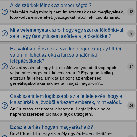
A kis szürkék félnek az emberiségtől?
12
Valamiért még mindig nem invázíóznak csak megfigyelnek,
lopakodva embereket, jószágokat rabolnak, csonkítanak.
Mi a véleményetek arról hogy egy szűrke földönkívüli
5
sétált egy úton,mit sem törődve a járókelőkkel?
Ha valóban léteznek a szürke idegenek (gray UFO),
vajon mi lehet az oka a furcsa anatómiai
felépítésüknek?
17
Az aránytalanul nagy fej, elcsökevényesedett végtagok
vajon mire engednek következtetni? Egy genetikailag
eltorzult faj lehet, amik talán pont az emberiség
genetikájából akarnak javítani saját magukon?...
Csak szerintem logikusabb az a feltételezés, hogy a
kis szürkék a jövőből érkezett emberek, mint valódi...
24
Az űrutazás szerintem lehetetlen. Legfeljebb a saját
naprendszerében tudnak a fajok utazgatni.
Ez az eltérítés hogyan magyarázható?
Üdv! Fb-on írt le egy személy egy érdekes eltérítéses