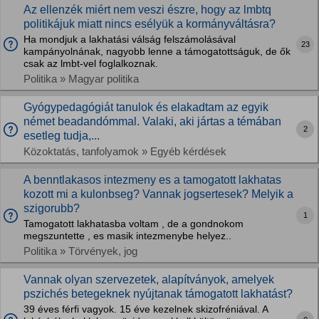
Az ellenzék miért nem veszi észre, hogy az lmbtq
politikájuk miatt nincs esélyük a kormányváltásra?
Ha mondjuk a lakhatási válság felszámolásával
23
kampányolnának, nagyobb lenne a támogatottságuk, de ők
csak az lmbt-vel foglalkoznak.
Politika » Magyar politika
Gyógypedagógiát tanulok és elakadtam az egyik
német beadandómmal. Valaki, aki jártas a témában
2
esetleg tudja,...
Közoktatás, tanfolyamok » Egyéb kérdések
A benntlakasos intezmeny es a tamogatott lakhatas
kozott mi a kulonbseg? Vannak jogsertesek? Melyik a
szigorubb?
1
Tamogatott lakhatasba voltam , de a gondnokom
megszuntette , es masik intezmenybe helyez..
Politika » Törvények, jog
Vannak olyan szervezetek, alapítványok, amelyek
pszichés betegeknek nyújtanak támogatott lakhatást?
39 éves férfi vagyok. 15 éve kezelnek skizofréniával. A