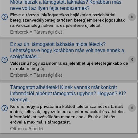
Mióta létezik a támogatott lakhatás? Korábban más
neve volt az ilyen fajta rendszernek?
Eleve a rászorulók(fogyatékos,hajléktalan,pszichiátriai
0
beteg,szenvedélybeteg,tartósan beteg)emberek jogosultak
rá.Valószínűleg nekem is ez jelentene új életet.
Emberek » Társasági élet
Ez az ún. támogatott lakhatás mióta létezik?
Lehetséges-e hogy korábban más volt neve ennek a
szolgáltatási...
0
Valószínű hogy számomra ez jelenthet új életet leginkább de
ez nekem még új.
Emberek » Társasági élet
Támogatott albérletek! Kinek vannak már konkrét
információi albérlet támogatás ügyben? Hogyan? Ki?
Mennyit...
Kérem, hogy a privátomra küldött telefonszámot és Emailt
5
irjatok, felhivlak, egyezetetem az információkat és a hiteles
információkat szétküldöm mindenkinek. Érjük el közös
erővel a maximális támogatást.
Otthon » Albérlet