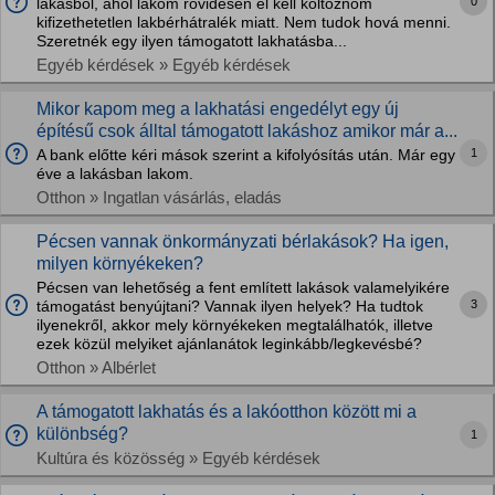
0
lakásból, ahol lakom rövidesen el kell költöznöm
kifizethetetlen lakbérhátralék miatt. Nem tudok hová menni.
Szeretnék egy ilyen támogatott lakhatásba...
Egyéb kérdések » Egyéb kérdések
Mikor kapom meg a lakhatási engedélyt egy új
építésű csok álltal támogatott lakáshoz amikor már a...
1
A bank előtte kéri mások szerint a kifolyósítás után. Már egy
éve a lakásban lakom.
Otthon » Ingatlan vásárlás, eladás
Pécsen vannak önkormányzati bérlakások? Ha igen,
milyen környékeken?
Pécsen van lehetőség a fent említett lakások valamelyikére
3
támogatást benyújtani? Vannak ilyen helyek? Ha tudtok
ilyenekről, akkor mely környékeken megtalálhatók, illetve
ezek közül melyiket ajánlanátok leginkább/legkevésbé?
Otthon » Albérlet
A támogatott lakhatás és a lakóotthon között mi a
különbség?
1
Kultúra és közösség » Egyéb kérdések