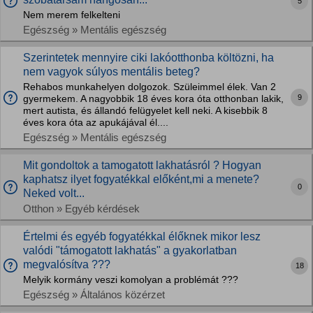
5
Nem merem felkelteni
Egészség » Mentális egészség
Szerintetek mennyire ciki lakóotthonba költözni, ha
nem vagyok súlyos mentális beteg?
Rehabos munkahelyen dolgozok. Szüleimmel élek. Van 2
9
gyermekem. A nagyobbik 18 éves kora óta otthonban lakik,
mert autista, és állandó felügyelet kell neki. A kisebbik 8
éves kora óta az apukájával él....
Egészség » Mentális egészség
Mit gondoltok a tamogatott lakhatásról ? Hogyan
kaphatsz ilyet fogyatékkal előként,mi a menete?
0
Neked volt...
Otthon » Egyéb kérdések
Értelmi és egyéb fogyatékkal élőknek mikor lesz
valódi "támogatott lakhatás" a gyakorlatban
megvalósítva ???
18
Melyik kormány veszi komolyan a problémát ???
Egészség » Általános közérzet