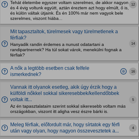
Tehát életembe egyszer voltam szerelmes, de akkor nagyon
12
és 4 évig voltunk együtt, aztán éreztem azt hogy elmúlt, ő is,
és külön váltak útjaink. És én 100% már nem vagyok bele
szerelmes, viszont hiába...
Mit tapasztaltok, türelmesek vagy türelmetlenek a
férfiak?
14
Hanyadik randin érdemes a nunust odatartani a
randipartnernek? Ha túl sokat várok, menekülni fognak a
férfiak?
A nők a legtöbb esetben csak felfele
16
ismerkednek?
Vannak itt olyanok esetleg, akik úgy érzik hogy a
külföldi nőkkel sokkal sikeresebbek/kellendőbbek
voltak itt...
5
Az én tapasztalataim szerint sokkal sikeresebb voltam más
országokban, viszont itt aligha vesz észre bárki is.
Meleg férfiak, előfordult már, hogy sírtatok egy férfi
4
után vagy olyan, hogy nagyon összevesztetek a...