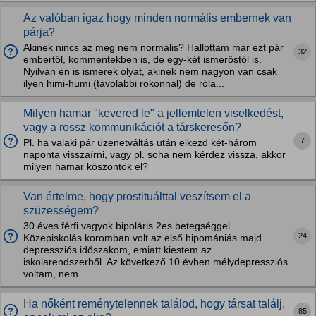
Az valóban igaz hogy minden normális embernek van
párja?
Akinek nincs az meg nem normális? Hallottam már ezt pár
32
embertől, kommentekben is, de egy-két ismerőstől is.
Nyilván én is ismerek olyat, akinek nem nagyon van csak
ilyen himi-humi (távolabbi rokonnal) de róla...
Milyen hamar "kevered le" a jellemtelen viselkedést,
vagy a rossz kommunikációt a társkeresőn?
7
Pl. ha valaki pár üzenetváltás után elkezd két-három
naponta visszaírni, vagy pl. soha nem kérdez vissza, akkor
milyen hamar köszöntök el?
Van értelme, hogy prostituálttal veszítsem el a
szüzességem?
30 éves férfi vagyok bipoláris 2es betegséggel.
24
Közepiskolás koromban volt az első hipomániás majd
depressziós időszakom, emiatt kiestem az
iskolarendszerből. Az következő 10 évben mélydepressziós
voltam, nem...
Ha nőként reménytelennek találod, hogy társat találj,
85