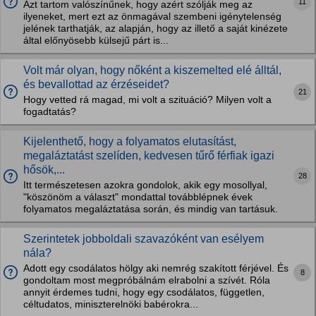
11
Azt tartom valószínűnek, hogy azért szólják meg az
ilyeneket, mert ezt az önmagával szembeni igénytelenség
jelének tarthatják, az alapján, hogy az illető a saját kinézete
által előnyösebb külsejű párt is...
Volt már olyan, hogy nőként a kiszemelted elé álltál,
és bevallottad az érzéseidet?
21
Hogy vetted rá magad, mi volt a szituáció? Milyen volt a
fogadtatás?
Kijelenthető, hogy a folyamatos elutasítást,
megaláztatást szelíden, kedvesen tűrő férfiak igazi
hősök,...
28
Itt természetesen azokra gondolok, akik egy mosollyal,
"köszönöm a választ" mondattal továbblépnek évek
folyamatos megaláztatása során, és mindig van tartásuk.
Szerintetek jobboldali szavazóként van esélyem
nála?
Adott egy csodálatos hölgy aki nemrég szakított férjével. És
8
gondoltam most megpróbálnám elrabolni a szívét. Róla
annyit érdemes tudni, hogy egy csodálatos, független,
céltudatos, miniszterelnöki babérokra...