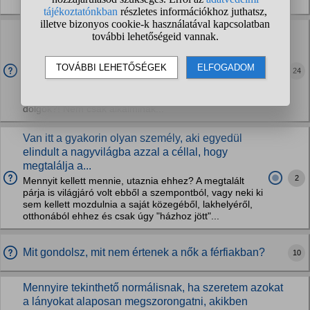
éljek. Viszont egy példát se tudok...
Létezik még ilyen? Létezhet őszinte, boldog, mély
szerelemre épülő kiegyensúlyozott párkapcsolat 30
felett,...
24
Érdeklődnék, véleményeket szeretnék kérdezni.. 30 felett
két gyermekkel hol lehet normális társat találni nőként,olyat
aki őszintén szeret és nem kihasználáson alapulnak vele a
dolgok?! Nem csak alkalminak...
Van itt a gyakorin olyan személy, aki egyedül
elindult a nagyvilágba azzal a céllal, hogy
megtalálja a...
2
Mennyit kellett mennie, utaznia ehhez? A megtalált
párja is világjáró volt ebből a szempontból, vagy neki ki
sem kellett mozdulnia a saját közegéből, lakhelyéről,
otthonából ehhez és csak úgy "házhoz jött"...
Mit gondolsz, mit nem értenek a nők a férfiakban?
10
Mennyire tekinthető normálisnak, ha szeretem azokat
a lányokat alaposan megszorongatni, akikben