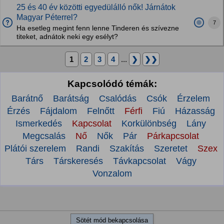
25 és 40 év közötti egyedülálló nők! Járnátok
Magyar Péterrel?
7
Ha esetleg megint fenn lenne Tinderen és szívezne
titeket, adnátok neki egy esélyt?
1
2
3
4
...
❯
❯❯
Kapcsolódó témák:
Barátnő
Barátság
Csalódás
Csók
Érzelem
Érzés
Fájdalom
Felnőtt
Férfi
Fiú
Házasság
Ismerkedés
Kapcsolat
Korkülönbség
Lány
Megcsalás
Nő
Nők
Pár
Párkapcsolat
Plátói szerelem
Randi
Szakítás
Szeretet
Szex
Társ
Társkeresés
Távkapcsolat
Vágy
Vonzalom
Sötét mód bekapcsolása