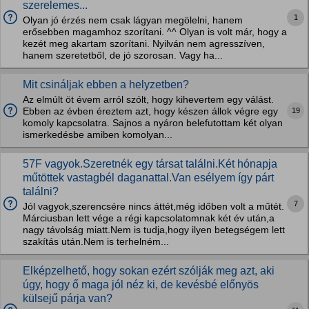
szerelemes...
1
Olyan jó érzés nem csak lágyan megölelni, hanem
erősebben magamhoz szorítani. ^^ Olyan is volt már, hogy a
kezét meg akartam szorítani. Nyilván nem agresszíven,
hanem szeretetből, de jó szorosan. Vagy ha...
Mit csináljak ebben a helyzetben?
Az elmúlt öt évem arról szólt, hogy kihevertem egy válást.
19
Ebben az évben éreztem azt, hogy készen állok végre egy
komoly kapcsolatra. Sajnos a nyáron belefutottam két olyan
ismerkedésbe amiben komolyan...
57F vagyok.Szeretnék egy társat találni.Két hónapja
műtöttek vastagbél daganattal.Van esélyem így párt
találni?
7
Jól vagyok,szerencsére nincs áttét,még időben volt a műtét.
Márciusban lett vége a régi kapcsolatomnak két év után,a
nagy távolság miatt.Nem is tudja,hogy ilyen betegségem lett
szakítás után.Nem is terhelném...
Elképzelhető, hogy sokan ezért szólják meg azt, aki
úgy, hogy ő maga jól néz ki, de kevésbé előnyös
külsejű párja van?