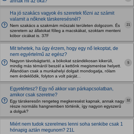
annak mi az oka?
Ha jó szakács vagyok és szeretek főzni az számit
valamit a nőknek társkeresésnél?
21
Nem szakács a szakmám műszaki területen dolgozom. És
szeretem az állatokat főleg a macskákat, szoktam menteni
kóbor cicákat is. 37F
Mit tehetek, ha úgy érzem, hogy egy nő lekoptat, de
nem egyértelmű az egész?
Nagyon távolságtartó, a bókokat szándékosan kikerüli,
5
mindig más témáról beszél a kettőnk megismerése helyett.
Állandóan csak a munkahelyi dolgait mondogatja, rólam
nem érdeklődik, folyton a volt párját...
Egyetértesz? Egy nő akkor van párkapcsolatban,
amikor csak szeretne?
32
Egy társkeresőn rengeteg megkeresést kapnak, annak nagy
része normális hangnemben történik, így nagyon egyszerű
a dolguk?
Miért nem tudok szerelmes lenni soha senkibe csak 1
hónapig aztán megunom? 21L