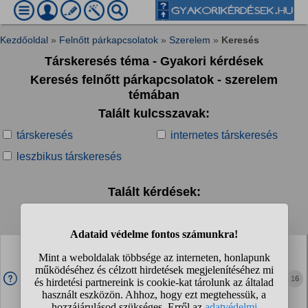
Kezdőoldal
»
Felnőtt párkapcsolatok
»
Szerelem
»
Keresés
Társkeresés téma - Gyakori kérdések
Keresés felnőtt párkapcsolatok - szerelem
témában
Talált kulcsszavak:
társkeresés
internetes társkeresés
leszbikus társkeresés
Talált kérdések:
1
2
3
4
...
❯
❯❯
Hogy tennél vagy mihez kezdenél magaddal elrontott
évek után?
A 20-as éveimet, ha lehet így mondani elherdáltnak vagy
16
pocsékba mentnek érzem. Azért mondhatom talán most is,
hogy tisztelem a nőket. Lehetőség és alkalom is akadt, hogy