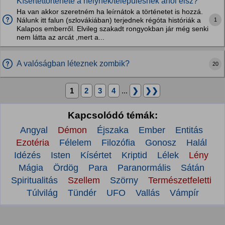
Kísértettörténete a helynek/településnek ahol élsz?
Ha van akkor szeretném ha leírnátok a történetet is hozzá.
1
Nálunk itt falun (szlovákiában) terjednek régóta históriák a
Kalapos emberről. Elvileg szakadt rongyokban jár még senki
nem látta az arcát ,mert a...
A valóságban léteznek zombik?
20
1
2
3
4
...
❯
❯❯
Kapcsolódó témák:
Angyal
Démon
Éjszaka
Ember
Entitás
Ezotéria
Félelem
Filozófia
Gonosz
Halál
Idézés
Isten
Kísértet
Kriptid
Lélek
Lény
Mágia
Ördög
Para
Paranormális
Sátán
Spiritualitás
Szellem
Szörny
Természetfeletti
Túlvilág
Tündér
UFO
Vallás
Vámpír