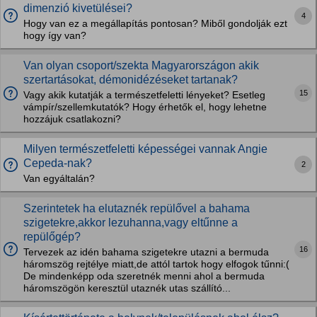
dimenzió kivetülései?
4
Hogy van ez a megállapítás pontosan? Miből gondolják ezt
hogy így van?
Van olyan csoport/szekta Magyarországon akik
szertartásokat, démonidézéseket tartanak?
15
Vagy akik kutatják a természetfeletti lényeket? Esetleg
vámpír/szellemkutatók? Hogy érhetők el, hogy lehetne
hozzájuk csatlakozni?
Milyen természetfeletti képességei vannak Angie
Cepeda-nak?
2
Van egyáltalán?
Szerintetek ha elutaznék repülővel a bahama
szigetekre,akkor lezuhanna,vagy eltűnne a
repülőgép?
16
Tervezek az idén bahama szigetekre utazni a bermuda
háromszög rejtélye miatt,de attól tartok hogy elfogok tűnni:(
De mindenképp oda szeretnék menni ahol a bermuda
háromszögön keresztül utaznék utas szállító...