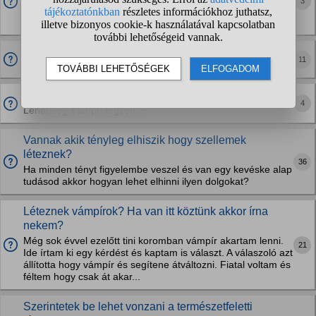
3
hogyan?
Simán 1v 1 felállásban, semmi eszköz.
Melyik természetfeletti lényben hiszel és miért?
11
Párkeresés?
4
Lehetőleg Vámpír legyen. F
Vannak akik tényleg elhiszik hogy szellemek
léteznek?
36
Ha minden tényt figyelembe veszel és van egy kevéske alap
tudásod akkor hogyan lehet elhinni ilyen dolgokat?
Léteznek vámpírok? Ha van itt köztünk akkor írna
nekem?
Még sok évvel ezelőtt tini koromban vámpír akartam lenni.
21
Ide írtam ki egy kérdést és kaptam is választ. A válaszoló azt
állította hogy vámpír és segítene átváltozni. Fiatal voltam és
féltem hogy csak át akar...
Szerintetek be lehet vonzani a természetfeletti