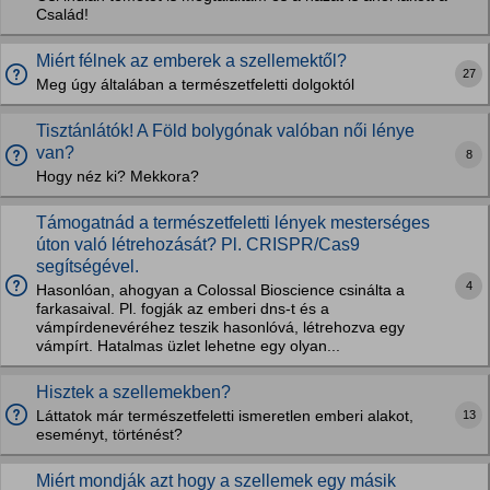
Család!
Miért félnek az emberek a szellemektől?
27
Meg úgy általában a természetfeletti dolgoktól
Tisztánlátók! A Föld bolygónak valóban női lénye
van?
8
Hogy néz ki? Mekkora?
Támogatnád a természetfeletti lények mesterséges
úton való létrehozását? Pl. CRISPR/Cas9
segítségével.
4
Hasonlóan, ahogyan a Colossal Bioscience csinálta a
farkasaival. Pl. fogják az emberi dns-t és a
vámpírdenevéréhez teszik hasonlóvá, létrehozva egy
vámpírt. Hatalmas üzlet lehetne egy olyan...
Hisztek a szellemekben?
13
Láttatok már természetfeletti ismeretlen emberi alakot,
eseményt, történést?
Miért mondják azt hogy a szellemek egy másik