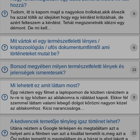
hozzá?
Tudom, itt is kapom majd a nagyokos trollokat,akik élvezik
9
ha azzal töltik az idejüket hogy egy kérdést kritizálnak, de
azért felteszem a kérdést. Tehát megszeretnék idézni egy
démont. De mi kell...
Mit vártok el egy természetfeletti lényes /
kriptozoológiás / ufós dokumentumfilmtől ami
6
történeteket mutat be?
Borsod megyében milyen természetfeletti lények és
13
jelenségek ismeretesek?
Mi lehetett ez amit láttam most?
Épp néztem egy filmet a laptopomon de közben ránéztem a
9
tv-re is így közben az ablakomra is rálátást kapok. Ekkor fél
szemmel láttam valami lebegő dolgot kőrözni nagyon közel
az ablakomhoz. Kicsi narancssárga...
A kedvencek temetője tényleg igaz történet lehet?
Utána néztem a Google térképen és megtaláltam azt a
22
helyet ami a filmben van azt a kisállat temetőt is,meg azt a
Ősi indián temetőt is megtaláltam és a házat is ahol lakott a