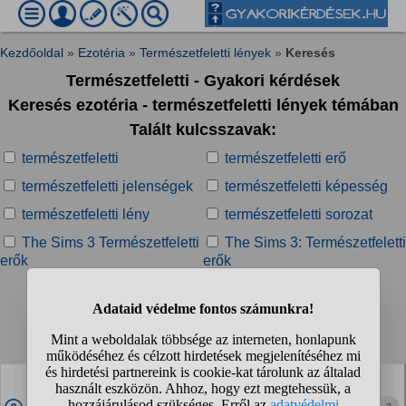
Kezdőoldal
»
Ezotéria
»
Természetfeletti lények
»
Keresés
Természetfeletti - Gyakori kérdések
Keresés ezotéria - természetfeletti lények témában
Talált kulcsszavak:
természetfeletti
természetfeletti erő
természetfeletti jelenségek
természetfeletti képesség
természetfeletti lény
természetfeletti sorozat
The Sims 3 Természetfeletti
The Sims 3: Természetfeletti
erők
erők
Talált kérdések:
1
2
3
4
...
❯
❯❯
Nem akarok viccet csinálni az egészből, de
szerintetek, reszf*szú bagoly vs jeti, ki nyerne és