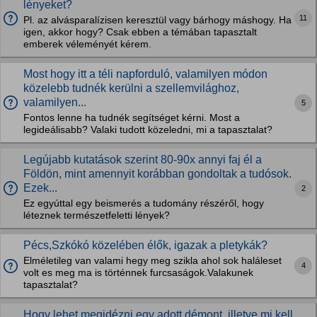
lényeket?
11
Pl. az alvásparalízisen keresztül vagy bárhogy máshogy. Ha
igen, akkor hogy? Csak ebben a témában tapasztalt
emberek véleményét kérem.
Most hogy itt a téli napforduló, valamilyen módon
közelebb tudnék kerülni a szellemvilághoz,
valamilyen...
5
Fontos lenne ha tudnék segítséget kérni. Most a
legideálisabb? Valaki tudott közeledni, mi a tapasztalat?
Legújabb kutatások szerint 80-90x annyi faj él a
Földön, mint amennyit korábban gondoltak a tudósok.
Ezek...
2
Ez egyúttal egy beismerés a tudomány részéről, hogy
léteznek természetfeletti lények?
Pécs,Szkókó közelében élők, igazak a pletykák?
Elméletileg van valami hegy meg szikla ahol sok haláleset
4
volt es meg ma is történnek furcsaságok.Valakunek
tapasztalat?
Hogy lehet megidézni egy adott démont, illetve mi kell