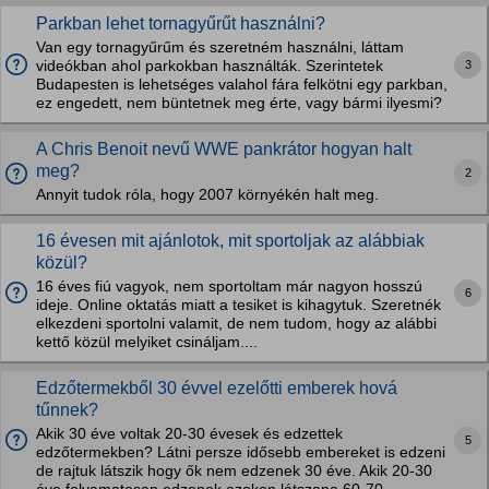
Parkban lehet tornagyűrűt használni?
Van egy tornagyűrűm és szeretném használni, láttam
3
videókban ahol parkokban használták. Szerintetek
Budapesten is lehetséges valahol fára felkötni egy parkban,
ez engedett, nem büntetnek meg érte, vagy bármi ilyesmi?
A Chris Benoit nevű WWE pankrátor hogyan halt
meg?
2
Annyit tudok róla, hogy 2007 környékén halt meg.
16 évesen mit ajánlotok, mit sportoljak az alábbiak
közül?
16 éves fiú vagyok, nem sportoltam már nagyon hosszú
6
ideje. Online oktatás miatt a tesiket is kihagytuk. Szeretnék
elkezdeni sportolni valamit, de nem tudom, hogy az alábbi
kettő közül melyiket csináljam....
Edzőtermekből 30 évvel ezelőtti emberek hová
tűnnek?
Akik 30 éve voltak 20-30 évesek és edzettek
5
edzőtermekben? Látni persze idősebb embereket is edzeni
de rajtuk látszik hogy ők nem edzenek 30 éve. Akik 20-30