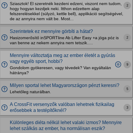
Sziasztok! El szeretnék kezdeni edzeni, viszont nem tudom,
2
hogy hogyan kezdjek neki. Itthon edzettem alap
felszerelésekkel (súlyzó, kettle bell), applikáció segítségével,
de az annyira nem vált be. Most...
Szerintetek ez mennyire görbíti a hátat?
2
Hasizomerősítő inSPORTline Ab Lifter Easy +a jóga póz is
van benne az nekem annyira nem tetszik.....
Mennyire változtatja meg az ember életét a gyúrás
vagy egyéb sport, hobbi?
9
Gondolom gyökeresen, vagy tévedek? Van egyáltalán
hátránya?
Milyen sportal lehet Magyarországon pénzt keresni?
5
Lehetőleg naturálban.
A CrossFit versenyzők valóban lehetnek fizikailag
3
erősebbek a testépítőknél?
Különleges diéta nélkül lehet valaki izmos? Mennyire
lehet szálkás az ember, ha normálisan eszik?