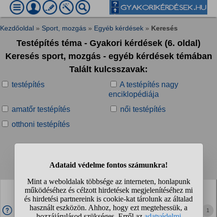
Kezdőoldal
»
Sport, mozgás
»
Egyéb kérdések
»
Keresés
Testépítés téma - Gyakori kérdések (6. oldal)
Keresés sport, mozgás - egyéb kérdések témában
Talált kulcsszavak:
testépítés
A testépítés nagy
enciklopédiája
amatőr testépítés
női testépítés
otthoni testépítés
Talált kérdések:
❮❮
❮
...
5
6
7
8
...
❯
❯❯
Van itt olyan aki megunta/unja a testépítés, súlyzós
edzés bármilyen formáját? Mit választotok helyette?
Én kb. 15 éves korom óta edzek, rengeteget fejlődtem,
1
mondhatni életem részévé vált, hogy heti 3-4 edzés