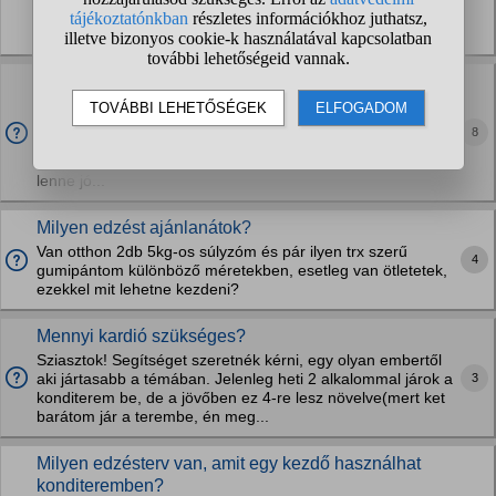
minimum. Természetesen vannak és voltak is kisebb
nagyobb kihagyások (legnagyobb az 1 év volt, betegség...
Úszás vagy a kondi terem hatásosabb?
Most voltam orvosnál és az orvosom ,mondta ,hogy
rossz a tartásom.kb 1 éve nem edzek semmit és
8
gondoltam ,hogy augusztus 10-körül újra elkezdek
edzeni. Viszont nem tudom ,hogy melyik sport fajta
lenne jó...
Milyen edzést ajánlanátok?
Van otthon 2db 5kg-os súlyzóm és pár ilyen trx szerű
4
gumipántom különböző méretekben, esetleg van ötletetek,
ezekkel mit lehetne kezdeni?
Mennyi kardió szükséges?
Sziasztok! Segítséget szeretnék kérni, egy olyan embertől
3
aki jártasabb a témában. Jelenleg heti 2 alkalommal járok a
konditerem be, de a jövőben ez 4-re lesz növelve(mert ket
barátom jár a terembe, én meg...
Milyen edzésterv van, amit egy kezdő használhat
konditeremben?