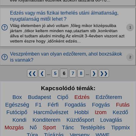
éve folyamatosan edzenek azokon látszana 60-70...
Edzés vagy más fizikai terhelés utáni álmatlanság,
nyugtalanság mitől lehet ?
Világ életemben jó alvó voltam ,főleg mikor középsuliba
1
jártam ,ötkor keltem minden nap,utaztam stb ,konkrétan
állva el tudtam aludni mindig.Az elmúlt 3-4evben viszont azt
vettem észre hogy ,időnként edzés...
Veszprémben van olyan edzőterem, ahol boxzsákok
2
is vannak?
❮❮
❮
...
5
6
7
8
...
❯
❯❯
Kapcsolódó témák:
Box
Budapest
Cipő
Edzés
Edzőterem
Egészség
F1
Férfi
Fogadás
Fogyás
Futás
Futócipő
Harcművészet
Hobbi
Izom
Kezdő
Kondi
Konditerem
Küzdősport
Lovaglás
Mozgás
Nő
Sport
Tánc
Testépítés
Tippmix
Túra
Túrázás
Verseny
WWE