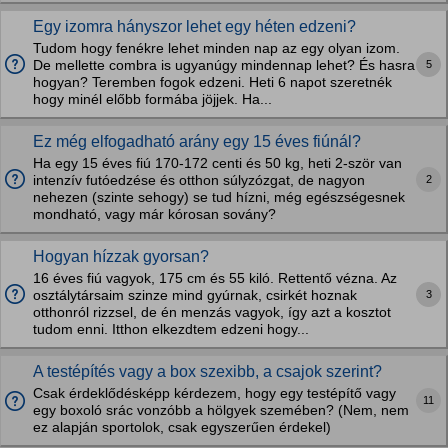
Egy izomra hányszor lehet egy héten edzeni?
Tudom hogy fenékre lehet minden nap az egy olyan izom.
5
De mellette combra is ugyanúgy mindennap lehet? És hasra
hogyan? Teremben fogok edzeni. Heti 6 napot szeretnék
hogy minél előbb formába jöjjek. Ha...
Ez még elfogadható arány egy 15 éves fiúnál?
Ha egy 15 éves fiú 170-172 centi és 50 kg, heti 2-ször van
2
intenzív futóedzése és otthon súlyzózgat, de nagyon
nehezen (szinte sehogy) se tud hízni, még egészségesnek
mondható, vagy már kórosan sovány?
Hogyan hízzak gyorsan?
16 éves fiú vagyok, 175 cm és 55 kiló. Rettentő vézna. Az
3
osztálytársaim szinze mind gyúrnak, csirkét hoznak
otthonról rizzsel, de én menzás vagyok, így azt a kosztot
tudom enni. Itthon elkezdtem edzeni hogy...
A testépítés vagy a box szexibb, a csajok szerint?
Csak érdeklődésképp kérdezem, hogy egy testépítő vagy
11
egy boxoló srác vonzóbb a hölgyek szemében? (Nem, nem
ez alapján sportolok, csak egyszerűen érdekel)