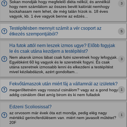
Sokan mondják hogy megfelelő diéta nélkül, és annélkül
3
hogy nem számlálom az összes bevitt kalóriát nemhogy
kockahasam nem lehet, de még talán hízok is. 18 éves
vagyok, kb. 1 éve vagyok benne az edzés...
Testépítésben mennyit számít a vér csoport az
5
étkezés szempontjából?
Ha futok attól nem leszek izmos ugye? Előbb fogyjak
le és csak utána kezdjem a testépítést?
Nem akarok izmos lábat csak futni szeretnek hogy lefogyjak.
3
Egyébként 60 kg vagyok és le szeretnék fogyni. És csak
utána szeretnek izmosabb lenni és elkezdeni a testépítést
mivel kézilabdázok, azért gondoltam...
Fekvőtámaszok után miért fáj a vállamnál az izületek?
1
megerőltetném vagy rosszul csinálom? vagy az a gond hogy
addig csinálom őket amíg birom és ki nem fulladok
Edzeni Scoliosissal?
az orvosom már évek óta ezt mondja, pedig elég nagy
1
mértékű gerincferdülésem van. miért nem javasolt műtétet?
20F