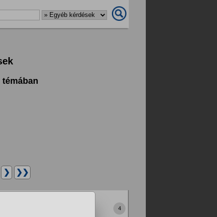
sek
k témában
.
❯
❯❯
rösöknek?
mnál ugyanott. Lehet, hogy
4