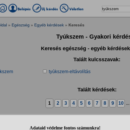
ldal
»
Egészség
»
Egyéb kérdések
»
Keresés
Tyúkszem - Gyakori kérdé
Keresés egészség - egyéb kérdése
Talált kulcsszavak:
úkszem
tyúkszem-eltávolítás
Talált kérdések:
1
2
3
4
5
6
7
8
9
10
..
 tyúkszem eltávolításhoz 1 alkalom elég szokott lenni a pedikű
 mér kétszer voltam 2 hónap alatt, és megint elkezdett szúrni a talpa