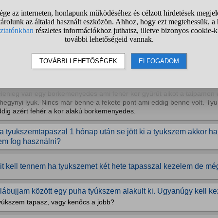
em a megfelelő pedikűröst választottam? A cipő nem okozhatja.
kinek több éve volt tyúkszeme: hogy sikerült tőle megszabadul
ennyi ideje volt meg? Leírnátok hogy oldódott meg, járt-e szövődménny
 bőrgyógyászat a tyukszemet fogyasztással vagy kimetszessel tá
onnan tudhatom ha kijott a tyukszem a helyéről?
elenleg van egy borkemenyedes ami fehér kor gyűrűt alkot a talpamon 
uhegynyi lyuk. Nincs már benne a fekete pont ami eddig benne volt. T
ddig azért fehér a kor alakú borkemenyedes.
a tyukszemtapaszal 1 hónap után se jött ki a tyukszem akkor ha
em fog használni?
it kell tennem ha tyukszemet két hete tapasszal kezelem de még
 lábujjam között egy puha tyúkszem alakult ki. Ugyanúgy kell ke
yúkszem tapasz, vagy kenőcs a jobb?