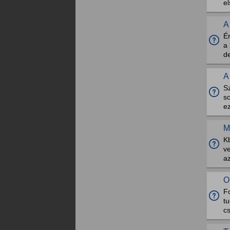
e
A
Ér
a 
de
A
S
so
ez
M
Kb
v
az
O
F
tu
cs