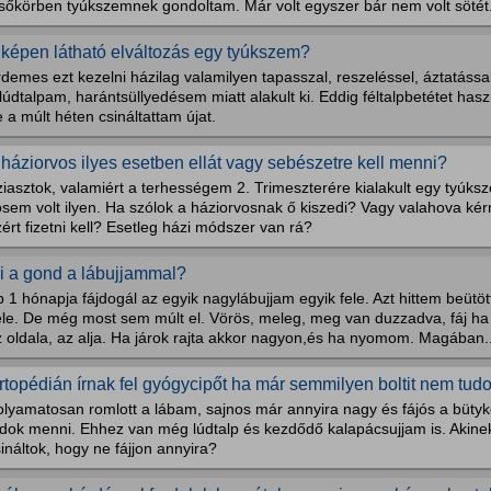
lsőkörben tyúkszemnek gondoltam. Már volt egyszer bár nem volt sötét.
 képen látható elváltozás egy tyúkszem?
demes ezt kezelni házilag valamilyen tapasszal, reszeléssel, áztatássa
lúdtalpam, harántsüllyedésem miatt alakult ki. Eddig féltalpbetétet hasz
 a múlt héten csináltattam újat.
 háziorvos ilyes esetben ellát vagy sebészetre kell menni?
ziasztok, valamiért a terhességem 2. Trimeszterére kialakult egy tyúk
sem volt ilyen. Ha szólok a háziorvosnak ő kiszedi? Vagy valahova kér
ért fizetni kell? Esetleg házi módszer van rá?
i a gond a lábujjammal?
 1 hónapja fájdogál az egyik nagylábujjam egyik fele. Azt hittem beüt
ele. De még most sem múlt el. Vörös, meleg, meg van duzzadva, fáj ha 
 oldala, az alja. Ha járok rajta akkor nagyon,és ha nyomom. Magában..
rtopédián írnak fel gyógycipőt ha már semmilyen boltit nem tud
olyamatosan romlott a lábam, sajnos már annyira nagy és fájós a büt
dok menni. Ehhez van még lúdtalp és kezdődő kalapácsujjam is. Akinek 
ináltok, hogy ne fájjon annyira?