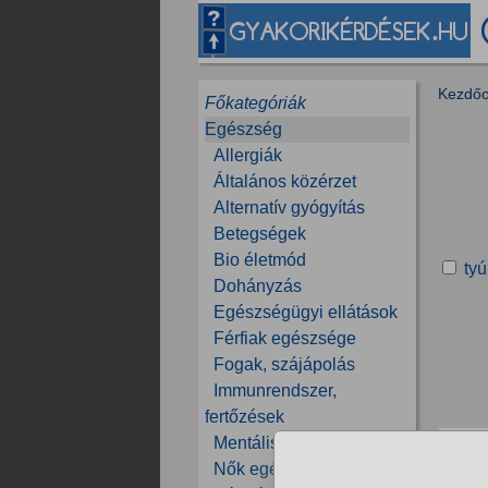
Kezdőo
Főkategóriák
Egészség
Allergiák
Általános közérzet
Alternatív gyógyítás
Betegségek
Bio életmód
ty
Dohányzás
Egészségügyi ellátások
Férfiak egészsége
Fogak, szájápolás
Immunrendszer,
fertőzések
Mentális egészség
A
Nők egészsége
Én