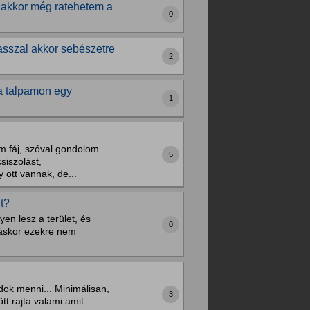
 akkor még ratehetem a
0
asszal akkor sebészetre
2
 a talpamon egy
1
em fáj, szóval gondolom
5
siszolást,
 ott vannak, de...
t?
yen lesz a terület, és
0
láskor ezekre nem
ok menni... Minimálisan,
3
tt rajta valami amit