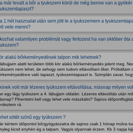
a már levalt a bőr a tyukszem körül de még benne van a gyökér
yukszemtapaszt?
a 1 hét hasznalat után sem jött le a tyukszemem a tyukszemtap
ell vele menni?
kozhat valamilyen problémát vagy fertozest ha van október óta
yukszem?
ör alakú bőrkeményedések talpon mik lehetnek?
lábujjaim alatti területen több kör alakú bőrkeményedés jelent meg. N
yúkszem nem lehet, de sehogy sem tudom eltávolítani őket. Próbáltam c
rkeményedésre való tapaszt, tyúkszemtapaszt is. Szimplán zavar, hogy
kinek volt már lézeres tyúkszem eltávolítása, másnap milyen vol
n egy lágy tyúkszem a 4. lábujjam oldalán. Lézeres eltávolítás után mil
ásnap? Pihentetni kell vagy lehet vele mászkálni? Sajnos időpontfogla
érdeztem rá.
ehet sötét színű egy tyúkszem ?
ár kértem időpontot bőrgyógyászatra de sajnos csak 1 hónap múlva tud
nyleg kicsit enyhén ég a talpam. Vagyis olyannak érzem. Kb 3 napja kijö