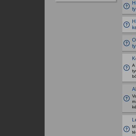
H
t
H
k
O
t
K
A 
t
bő
A
Va
m
k
L
M
té