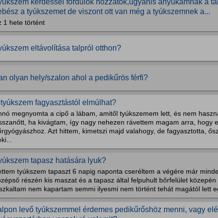
yúkszem kérdéssel fordulok hozzátok,ugyanis anyukámnak a talpá
ebész a tyúkszemet de viszont ott van még a tyúkszemnek a...
 1 hete történt
yúkszem eltávolítása talpról otthon?
an olyan hely/szalon ahol a pedikűrös férfi?
 tyúkszem fagyasztástól elmúlhat?
nnó megnyomta a cipő a lábam, amitől tyúkszemem lett, és nem haszná
isszanőtt, ha kivágtam, így nagy nehezen rávettem magam arra, hogy 
rgyógyászhoz. Azt hittem, kimetszi majd valahogy, de fagyasztotta, ős
ki...
yúkszem tapasz hatására lyuk?
ettem tyúkszem tapaszt 6 napig naponta cseréltem a végére már minde
zépső részén kis maszat és a tapasz által felpuhult bőrfelület közepén
szkaltam nem kapartam semmi ilyesmi nem történt tehát magától lett e
alpon levő tyúkszemmel érdemes pedikűrőshöz menni, vagy elé