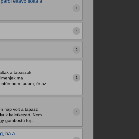
ról eltávolította a
1
4
2
ltak a tapaszok,
elmenjek ma
1
zintén nem tudom, ér az
n nap volt a tapasz
4
 lyuk keletkezett. Nem
gy gombostű fej...
g, ha a