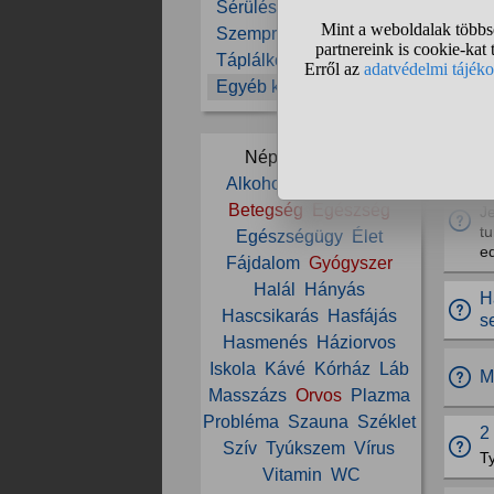
n
Sérülések, balesetek
Szemproblémák
A
Táplálkozás
M
Egyéb kérdések
A
Népszerű témák:
Alkohol
Alvás
Beteg
H
Betegség
Egészség
J
t
Egészségügy
Élet
e
Fájdalom
Gyógyszer
Halál
Hányás
H
Hascsikarás
Hasfájás
s
Hasmenés
Háziorvos
Iskola
Kávé
Kórház
Láb
M
Masszázs
Orvos
Plazma
Probléma
Szauna
Széklet
2
Szív
Tyúkszem
Vírus
T
Vitamin
WC