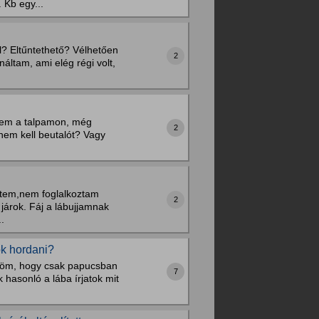
 Kb egy...
l? Eltűntethető? Vélhetően
2
náltam, ami elég régi volt,
szem a talpamon, még
2
nem kell beutalót? Vagy
öttem,nem foglalkoztam
2
járok. Fáj a lábujjamnak
.
ok hordani?
yköm, hogy csak papucsban
7
hasonló a lába írjatok mit