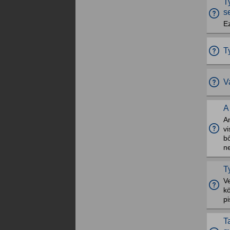
T
s
Ez
T
V
A
A
v
bő
ne
T
V
kö
pi
T