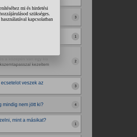
notok?
3
el, stb ?
volítják el?
1
és a közepén van egy kis
2
yukszemtapasszal kezeltem
 ecsetelot veszek az
3
 mindig nem jött ki?
4
zelni, mint a másikat?
1