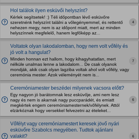
Hol találok ilyen esküvői helyszínt?
Kérlek segítsetek! :) Téli időpontban lévő esküvőre
4
szeretnénk helyszínt találni a vőlegényemmel, és rettentő
nehezen megy, nem is az időpont miatt, mert az minden
helyszínnek megfelelő, hanem legfőképp az...
Voltatok olyan lakodalomban, hogy nem volt vőfély és
jó volt a hangulat?
Minden honnan ezt hallom, hogy kihagyhatatlan, mert
7
nélküle unalmas lenne a lakodalom... De csak olyanok
mondják, akik csak olyan lagziba voltak ahol volt vőfély, vagy
ceremónia mester. Azok véleményét nem is...
Ceremóniamester beszédei milyenek vacsora előtt?
Egy nagyon jó barátomnak lesz esküvője, ami nem lesz
6
nagy és nem is akarnak nagy puccparádét, és emiatt
megkértek engem ceremóniamesternek/vőfélynek. Attól
elzárkóznak hogy versekkel felvezetni az ételeket...
Vőfélyt vagy ceremóniamestert keresek jövő nyári
esküvőre Szabolcs megyében. Tudtok ajánlani
valakit?
6