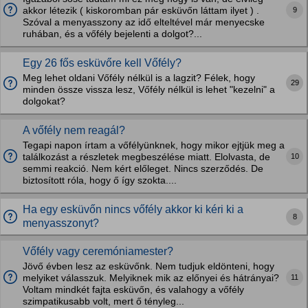
9
akkor létezik ( kiskoromban pár esküvőn láttam ilyet ) .
Szóval a menyasszony az idő elteltével már menyecske
ruhában, és a vőfély bejelenti a dolgot?...
Egy 26 fős esküvőre kell Vőfély?
Meg lehet oldani Vőfély nélkül is a lagzit? Félek, hogy
29
minden össze vissza lesz, Vőfély nélkül is lehet "kezelni" a
dolgokat?
A vőfély nem reagál?
Tegapi napon írtam a vőfélyünknek, hogy mikor ejtjük meg a
10
találkozást a részletek megbeszélése miatt. Elolvasta, de
semmi reakció. Nem kért előleget. Nincs szerződés. De
biztosított róla, hogy ő így szokta....
Ha egy esküvőn nincs vőfély akkor ki kéri ki a
8
menyasszonyt?
Vőfély vagy ceremóniamester?
Jövő évben lesz az esküvőnk. Nem tudjuk eldönteni, hogy
11
melyiket válasszuk. Melyiknek mik az előnyei és hátrányai?
Voltam mindkét fajta esküvőn, és valahogy a vőfély
szimpatikusabb volt, mert ő tényleg...