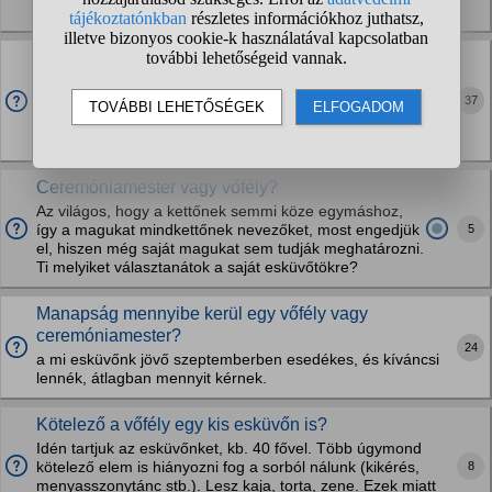
evfordulonkon egy nagy lagzit. A parom 50...
Épp nem leszünk 30-an, felesleges a vőfély,nem?
Hogy legyen alacsony létszámmal?
37
Ez a 27 fő baromi kevés. De pont annyi,hogy egy
osztályteremnyi emberről van szó. Így hangosan de nem
kiabálva kell navigálnunk őket.
Ceremóniamester vagy vőfély?
Az világos, hogy a kettőnek semmi köze egymáshoz,
5
így a magukat mindkettőnek nevezőket, most engedjük
el, hiszen még saját magukat sem tudják meghatározni.
Ti melyiket választanátok a saját esküvőtökre?
Manapság mennyibe kerül egy vőfély vagy
ceremóniamester?
24
a mi esküvőnk jövő szeptemberben esedékes, és kíváncsi
lennék, átlagban mennyit kérnek.
Kötelező a vőfély egy kis esküvőn is?
Idén tartjuk az esküvőnket, kb. 40 fővel. Több úgymond
8
kötelező elem is hiányozni fog a sorból nálunk (kikérés,
menyasszonytánc stb.). Lesz kaja, torta, zene. Ezek miatt