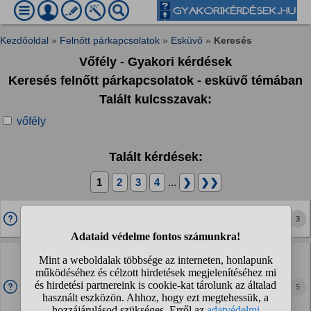
Kezdőoldal
»
Felnőtt párkapcsolatok
»
Esküvő
»
Keresés
Vőfély - Gyakori kérdések
Keresés felnőtt párkapcsolatok - esküvő témában
Talált kulcsszavak:
vőfély
Talált kérdések:
1
2
3
4
...
❯
❯❯
Német nyelven beszélö vöfelyt keresek esküvönkre.
3
Tudnátok valakit ajánlani?
Mit mond a vőfély az ifju pár helyett, ha a ferj mondjuk
50 éves?
Nemsoká lesz esküvőnk a párommal. 12 eves vagyunk mar
5
egyutt, de eddig nem foglalkoztatott minket annyira a
hazassag. Aztan most igy elhataroztuk, hogy csinalunk az