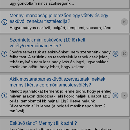
úgy gondoltam nincs szükségünk...
Mennyi manapság jellemzően egy vőfély és egy
esküvői zenekar tiszteletdija?
10
Hagyományos esküvő, polgári, templomi, vacsora, tánc...
Szerintetek mini esküvőre (10 fő) kell
vőfély/ceremóniamester?
Jövőre tervezzük az esküvőnket, nem szeretnénk nagy
19
felhajtást. A szüleink és testvéreink lesznek csak jelen,
tehát nyilván nem lesz nagy ivás és lagzi, ugyanakkor
eszünkbe ötlött, hogy lehet, hogy kellene...
Akik mostanában esküvőt szerveztetek, nektek
mennyit kért a ceremóniamester/vőfély?
Mielőtt ajánlatokat kérnénk jó lenne tudni, hogy jelenleg
7
milyen árakon dolgoznak, aki koordinálják a napot az 1
óriási templomtól kb hajnali 1ig? Illetve nekünk
"álceremónia" is lenne (a polgári másik napon lesz 2
tanúval).
Esküvő tánc? Mennyit illik adni ?
Igazából sose tudtam mi ez meg hogy is van, de elvileg