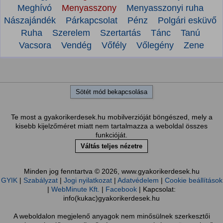
Meghívó
Menyasszony
Menyasszonyi ruha
Nászajándék
Párkapcsolat
Pénz
Polgári esküvő
Ruha
Szerelem
Szertartás
Tánc
Tanú
Vacsora
Vendég
Vőfély
Vőlegény
Zene
Sötét mód bekapcsolása
Te most a gyakorikerdesek.hu mobilverzióját böngészed, mely a
kisebb kijelzőméret miatt nem tartalmazza a weboldal összes
funkcióját.
Váltás teljes nézetre
Minden jog fenntartva © 2026, www.gyakorikerdesek.hu
GYIK
|
Szabályzat
|
Jogi nyilatkozat
|
Adatvédelem
|
Cookie beállítások
|
WebMinute Kft.
|
Facebook
| Kapcsolat:
info(kukac)gyakorikerdesek.hu
A weboldalon megjelenő anyagok nem minősülnek szerkesztői