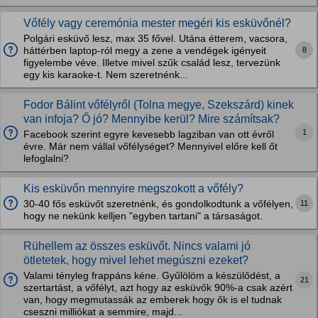
Vőfély vagy ceremónia mester megéri kis esküvőnél?
Polgári esküvő lesz, max 35 fővel. Utána étterem, vacsora,
8
háttérben laptop-ról megy a zene a vendégek igényeit
figyelembe véve. Illetve mivel szűk család lesz, tervezünk
egy kis karaoke-t. Nem szeretnénk...
Fodor Bálint vőfélyről (Tolna megye, Szekszárd) kinek
van infoja? Ő jó? Mennyibe kerül? Mire számítsak?
1
Facebook szerint egyre kevesebb lagziban van ott évről
évre. Már nem vállal vőfélységet? Mennyivel előre kell őt
lefoglalni?
Kis esküvőn mennyire megszokott a vőfély?
11
30-40 fős esküvőt szeretnénk, és gondolkodtunk a vőfélyen,
hogy ne nekünk kelljen "egyben tartani" a társaságot.
Rühellem az összes esküvőt. Nincs valami jó
ötletetek, hogy mivel lehet megúszni ezeket?
Valami tényleg frappáns kéne. Gyűlölöm a készülődést, a
21
szertartást, a vőfélyt, azt hogy az esküvők 90%-a csak azért
van, hogy megmutassák az emberek hogy ők is el tudnak
cseszni milliókat a semmire, majd...