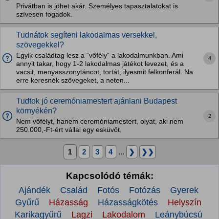
Privátban is jöhet akár. Személyes tapasztalatokat is
szívesen fogadok.
Tudnátok segíteni lakodalmas versekkel,
szövegekkel?
Egyik családtag lesz a “vőfély” a lakodalmunkban. Ami
4
annyit takar, hogy 1-2 lakodalmas játékot levezet, és a
vacsit, menyasszonytáncot, tortát, ilyesmit felkonferál. Na
erre keresnék szövegeket, a neten...
Tudtok jó ceremóniamestert ajánlani Budapest
környékén?
2
Nem vőfélyt, hanem ceremóniamestert, olyat, aki nem
250.000,-Ft-ért vállal egy esküvőt.
1
2
3
4
...
❯
❯❯
Kapcsolódó témák:
Ajándék
Család
Fotós
Fotózás
Gyerek
Gyűrű
Házasság
Házasságkötés
Helyszín
Karikagyűrű
Lagzi
Lakodalom
Leánybúcsú