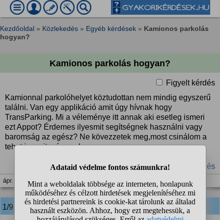
Kezdőoldal
»
Közlekedés
»
Egyéb kérdések
»
Kamionos parkolás
hogyan?
Kamionos parkolás hogyan?
Figyelt kérdés
Kamionnal parkolóhelyet köztudottan nem mindig egyszerű
találni. Van egy applikáció amit úgy hívnak hogy
TransParking. Mi a véleménye itt annak aki esetleg ismeri
ezt Appot? Érdemes ilyesmit segítségnek használni vagy
baromság az egész? Ne kövezzetek meg,most csinálom a
tehet joggsit még csak.
#parkoló
#kamion
#teherautó
#pihenés
ápr. 24. 15:17
1/9
anonim
válasza: