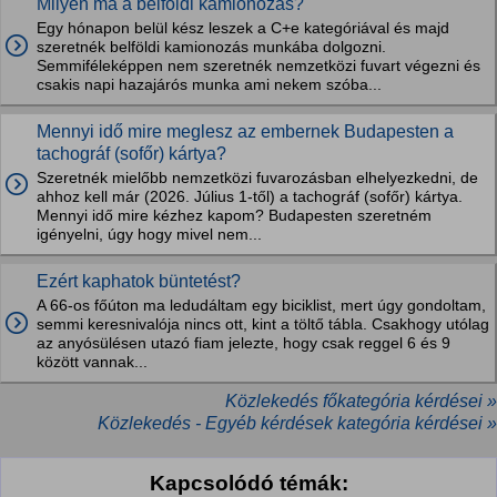
Milyen ma a belföldi kamionozás?
Egy hónapon belül kész leszek a C+e kategóriával és majd
szeretnék belföldi kamionozás munkába dolgozni.
Semmiféleképpen nem szeretnék nemzetközi fuvart végezni és
csakis napi hazajárós munka ami nekem szóba...
Mennyi idő mire meglesz az embernek Budapesten a
tachográf (sofőr) kártya?
Szeretnék mielőbb nemzetközi fuvarozásban elhelyezkedni, de
ahhoz kell már (2026. Július 1-től) a tachográf (sofőr) kártya.
Mennyi idő mire kézhez kapom? Budapesten szeretném
igényelni, úgy hogy mivel nem...
Ezért kaphatok büntetést?
A 66-os főúton ma ledudáltam egy biciklist, mert úgy gondoltam,
semmi keresnivalója nincs ott, kint a töltő tábla. Csakhogy utólag
az anyósülésen utazó fiam jelezte, hogy csak reggel 6 és 9
között vannak...
Közlekedés főkategória kérdései »
Közlekedés - Egyéb kérdések kategória kérdései »
Kapcsolódó témák: