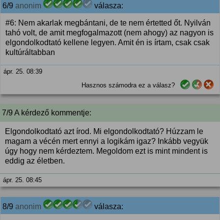
6/9
anonim
válasza:
#6: Nem akarlak megbántani, de te nem értetted őt. Nyilván
tahó volt, de amit megfogalmazott (nem ahogy) az nagyon is
elgondolkodtató kellene legyen. Amit én is írtam, csak csak
kultúráltabban
ápr. 25. 08:39
Hasznos számodra ez a válasz?
7/9 A kérdező kommentje:
Elgondolkodtató azt írod. Mi elgondolkodtató? Húzzam le
magam a vécén mert ennyi a logikám igaz? Inkább vegyük
úgy hogy nem kérdeztem. Megoldom ezt is mint mindent is
eddig az életben.
ápr. 25. 08:45
8/9
anonim
válasza: