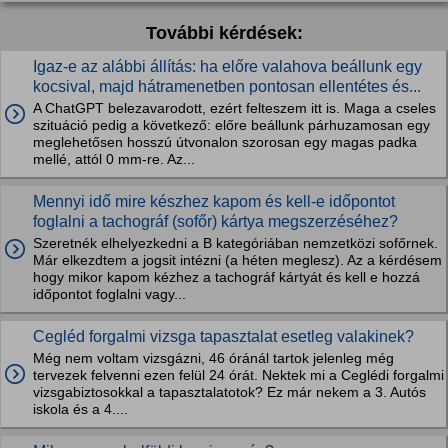
További kérdések:
Igaz-e az alábbi állítás: ha előre valahova beállunk egy
kocsival, majd hátramenetben pontosan ellentétes és...
A ChatGPT belezavarodott, ezért felteszem itt is. Maga a cseles
szituáció pedig a következő: előre beállunk párhuzamosan egy
meglehetősen hosszú útvonalon szorosan egy magas padka
mellé, attól 0 mm-re. Az...
Mennyi idő mire készhez kapom és kell-e időpontot
foglalni a tachográf (sofőr) kártya megszerzéséhez?
Szeretnék elhelyezkedni a B kategóriában nemzetközi sofőrnek.
Már elkezdtem a jogsit intézni (a héten meglesz). Az a kérdésem
hogy mikor kapom kézhez a tachográf kártyát és kell e hozzá
időpontot foglalni vagy...
Cegléd forgalmi vizsga tapasztalat esetleg valakinek?
Még nem voltam vizsgázni, 46 óránál tartok jelenleg még
tervezek felvenni ezen felül 24 órát. Nektek mi a Ceglédi forgalmi
vizsgabiztosokkal a tapasztalatotok? Ez már nekem a 3. Autós
iskola és a 4....