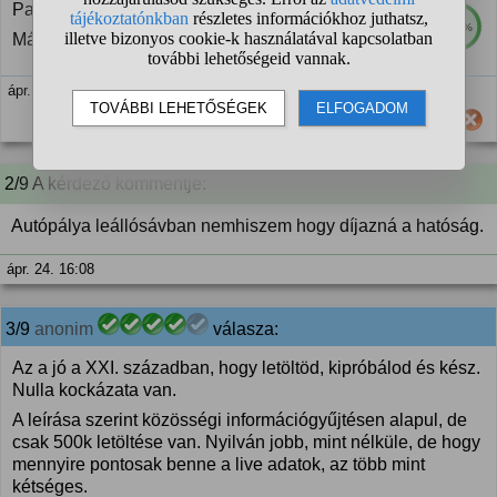
Parkolni mindíg ott kell ahol lejár a vezetési idő.
100%
Máshol hiába keresed.
ápr. 24. 16:06
Hasznos számodra ez a válasz?
2/9 A kérdező kommentje:
Autópálya leállósávban nemhiszem hogy díjazná a hatóság.
ápr. 24. 16:08
3/9
anonim
válasza:
Az a jó a XXI. században, hogy letöltöd, kipróbálod és kész.
Nulla kockázata van.
A leírása szerint közösségi információgyűjtésen alapul, de
csak 500k letöltése van. Nyilván jobb, mint nélküle, de hogy
mennyire pontosak benne a live adatok, az több mint
kétséges.