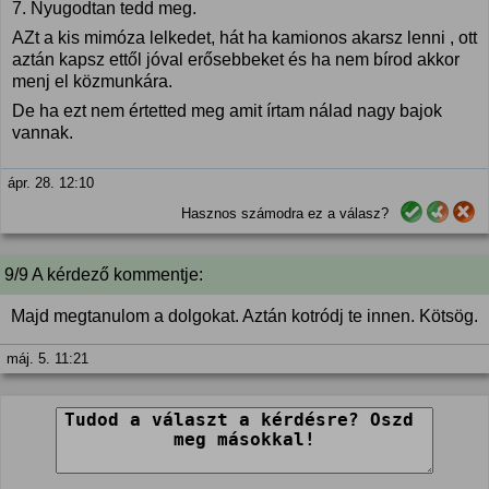
7. Nyugodtan tedd meg.
AZt a kis mimóza lelkedet, hát ha kamionos akarsz lenni , ott
aztán kapsz ettől jóval erősebbeket és ha nem bírod akkor
menj el közmunkára.
De ha ezt nem értetted meg amit írtam nálad nagy bajok
vannak.
ápr. 28. 12:10
Hasznos számodra ez a válasz?
9/9 A kérdező kommentje:
Majd megtanulom a dolgokat. Aztán kotródj te innen. Kötsög.
máj. 5. 11:21