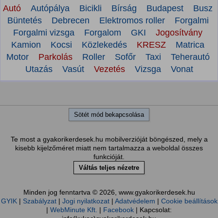
Autó
Autópálya
Bicikli
Bírság
Budapest
Busz
Büntetés
Debrecen
Elektromos roller
Forgalmi
Forgalmi vizsga
Forgalom
GKI
Jogosítvány
Kamion
Kocsi
Közlekedés
KRESZ
Matrica
Motor
Parkolás
Roller
Sofőr
Taxi
Teherautó
Utazás
Vasút
Vezetés
Vizsga
Vonat
Sötét mód bekapcsolása
Te most a gyakorikerdesek.hu mobilverzióját böngészed, mely a
kisebb kijelzőméret miatt nem tartalmazza a weboldal összes
funkcióját.
Váltás teljes nézetre
Minden jog fenntartva © 2026, www.gyakorikerdesek.hu
GYIK
|
Szabályzat
|
Jogi nyilatkozat
|
Adatvédelem
|
Cookie beállítások
|
WebMinute Kft.
|
Facebook
| Kapcsolat: